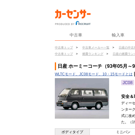
中古車
輸入車
中古車トップ
>
中古車メーカー一覧
>
日産の中古
中古車トップ
>
燃費ランキング
>
日産の燃費ラン
日産 ホーミーコーチ（93年05月～
WLTCモード、JC08モード、10・15モードとは
JC08
安全＆
ディー
ンター
式に改
た。（19
ボディタイプ
ミニバン