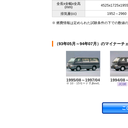
全長x全幅x全高
4525x1725x195
(mm)
排気量(cc)
1952～2960
※ 燃費情報は定められた試験条件の下での数値
（93年05月～94年07月）のマイナーチ
1995/08～1997/04
1994/08
※ 10・15モード
7.2
km/L
JC08
こ