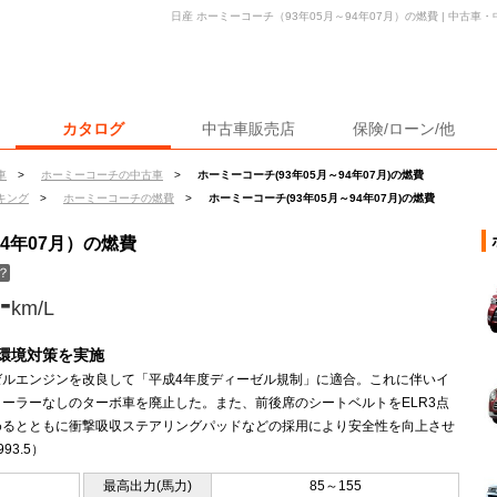
日産 ホーミーコーチ（93年05月～94年07月）の燃費 | 中古
カタログ
中古車販売店
保険/ローン/他
車
>
ホーミーコーチの中古車
>
ホーミーコーチ(93年05月～94年07月)の燃費
キング
>
ホーミーコーチの燃費
>
ホーミーコーチ(93年05月～94年07月)の燃費
94年07月）の燃費
？
-
km/L
環境対策を実施
ゼルエンジンを改良して「平成4年度ディーゼル規制」に適合。これに伴いイ
クーラーなしのターボ車を廃止した。また、前後席のシートベルトをELR3点
めるとともに衝撃吸収ステアリングパッドなどの採用により安全性を向上させ
93.5）
最高出力(馬力)
85～155