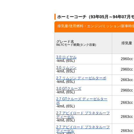
ホーミーコーチ（93年05月～94年07
排気量/使用燃料・エンジン/ミッション/新車時
グレード名
排気量
WLTCモード燃費(タンク容量)
3.0 ロイヤル
2960cc
-km/L (65L)
3.0 リムジン
2960cc
-km/L (65L)
2.7 リムジン ディーゼルターボ
2663cc
-km/L (65L)
3.0 GTクルーズ
2960cc
-km/L (65L)
2.7 GTクルーズ ディーゼルター
ボ
2663cc
-km/L (65L)
2.7 アビイロード プラネタルーフ
ディーゼル
2663cc
-km/L (65L)
2.7 アビイロード プラネタルーフ
ディーゼル
2663cc