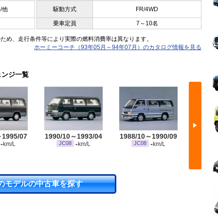
5/他
駆動方式
FR/4WD
乗車定員
7～10名
のため、走行条件等により実際の燃料消費率は異なります。
ホーミーコーチ（93年05月～94年07月）のカタログ情報を見る
ェンジ一覧
▶
～1995/07
1990/10～1993/04
1988/10～1990/09
1986/
-
-
-
JC08
JC08
JC
km/L
km/L
km/L
のモデルの中古車を探す