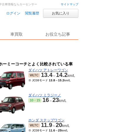
車・中古車情報ならカーセンサー
サイトマップ
ログイン
閲覧履歴
お気に入り
車買取
お役立ち記事
ホーミーコーチとよく比較されている車
ダイハツ アトレーワゴン
13.4
14.2
WLTC
～
km/L
※ JC08モード
13.8
～
15.2
km/L
ダイハツ ミラジーノ
16
23
10・15
～
km/L
ホンダ ステップワゴン
11.9
20
WLTC
～
km/L
※ JC08モード
11.6
～
25
km/L