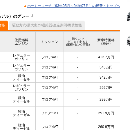
ホーミーコーチ（93年05月～94年07月）の燃費・トップヘ
月モデル）のグレード
価格
駆動方式/最大出力/過給器/生産期間/燃費性能
満タンで
使用燃料
新車時価格
ミッション
どこまで走る？
エンジン
(税込)
(燃費xタンク容量)
レギュラー
フロア4AT
-
412.7
万円
ガソリン
レギュラー
フロア4AT
-
343
万円
ガソリン
軽油
フロア4AT
-
342
万円
ディーゼル
レギュラー
フロア4AT
-
292
万円
ガソリン
軽油
フロア4AT
-
299
万円
ディーゼル
軽油
フロア5MT
-
251.9
万円
ディーゼル
軽油
フロア4AT
-
260.9
万円
ディーゼル