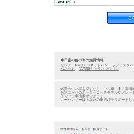
-km/L (60L)
こ
◆日産の他の車の燃費情報
セレナ
NV200バネットバン
ラフェスタハ
バネット
NV350キャラバンワゴン
燃費のいい車を探すなら、中古車・中古車情報
お気に入りのホーミーコーチモデルやグレード
件で中古車検索ができます。
カーセンサーはあなたの車選びをサポートし
中古車情報カーセンサー関連サイト