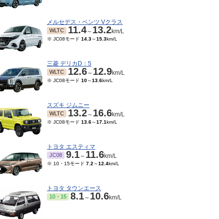
メルセデス・ベンツ Vクラス
11.4
13.2
WLTC
～
km/L
※ JC08モード
14.3
～
15.3
km/L
三菱 デリカD：5
12.6
12.9
WLTC
～
km/L
※ JC08モード
10
～
13.6
km/L
スズキ ジムニー
13.2
16.6
WLTC
～
km/L
※ JC08モード
13.6
～
17.1
km/L
09～1988/09
-
08
km/L
トヨタ エスティマ
9.1
11.6
JC08
～
km/L
※ 10・15モード
7.2
～
12.4
km/L
トヨタ タウンエース
8.1
10.6
10・15
～
km/L