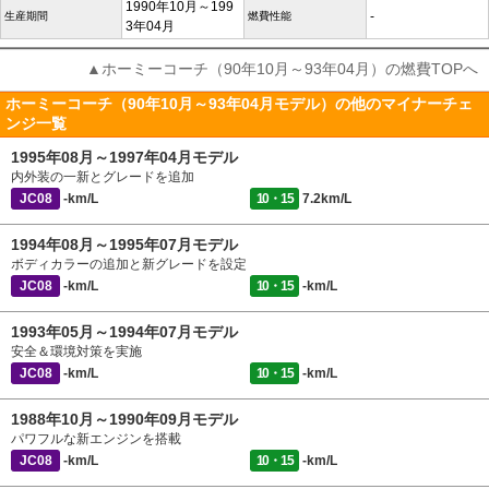
1990年10月～199
-
生産期間
燃費性能
3年04月
▲ホーミーコーチ（90年10月～93年04月）の燃費TOPへ
ホーミーコーチ（90年10月～93年04月モデル）の他のマイナーチェ
ンジ一覧
1995年08月～1997年04月モデル
内外装の一新とグレードを追加
JC08
-km/L
10・15
7.2km/L
1994年08月～1995年07月モデル
ボディカラーの追加と新グレードを設定
JC08
-km/L
10・15
-km/L
1993年05月～1994年07月モデル
安全＆環境対策を実施
JC08
-km/L
10・15
-km/L
1988年10月～1990年09月モデル
パワフルな新エンジンを搭載
JC08
-km/L
10・15
-km/L