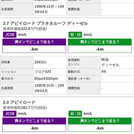
1990年10月～199
-
生産期間
燃費性能
3年04月
2.7 アビイロード プラネタルーフ ディーゼル
新車時価格
222.9
万円(税抜)
JC08
-km/L
10・15
-km/L
満タンでどこまで走る？
満タンでどこまで走る？
-km
-km
軽油
使用燃料
2663cc
排気量
エンジン
ディーゼル
フロア4AT
FR
ミッション
駆動方式
85ps/4300rpm
-
最大出力
過給器（ターボ）
1990年10月～199
-
生産期間
燃費性能
3年04月
2.0 アビイロード
新車時価格
181.7
万円(税抜)
JC08
-km/L
10・15
-km/L
満タンでどこまで走る？
満タンでどこまで走る？
-km
-km