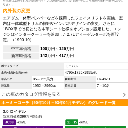
※燃費は定められた試験条件の下での数値のため、走行条件等により実際の燃料消費率は異な
ります。
内外装の変更
エアダム一体型バンパーなどを採用したフェイスリフトを実施。室
内は一体成型トリムの採用やインパネデザインの変更、さらに
1BOX車では初となる本革シート仕様をオプション設定した。エン
ジンはインタークーラーを追加した2.7Lディーゼルターボを新設
定。（1990.10）
中古車価格
100
万円～
125
万円
142
万円～
417
万円
新車時価格
ミニバン
ボディタイプ
4795x1725x1955/他
全長x全幅x全高(mm)
85～155馬力
FR/4WD
最高出力
駆動方式
1952～2960cc
7～10名
排気量
乗車定員
この車のカタログ情報を見る
ホーミーコーチ（90年10月～93年04月モデル）のグレード一覧
3.0 ロイヤル
新車時価格
390
万円(税抜)
JC08
-km/L
10・15
-km/L