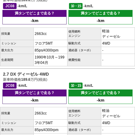
新車時価格
189.6
万円(税抜)
JC08
-km/L
10・15
-km/L
満タンでどこまで走る？
満タンでどこまで走る？
-km
-km
軽油
使用燃料
2663cc
排気量
エンジン
ディーゼル
フロア5MT
4WD
ミッション
駆動方式
85ps/4300rpm
-
最大出力
過給器（ターボ）
1990年10月～199
-
生産期間
燃費性能
3年04月
2.7 DX ディーゼル 4WD
新車時価格
189.6
万円(税抜)
JC08
-km/L
10・15
-km/L
満タンでどこまで走る？
満タンでどこまで走る？
-km
-km
軽油
使用燃料
2663cc
排気量
エンジン
ディーゼル
フロア5MT
4WD
ミッション
駆動方式
85ps/4300rpm
-
最大出力
過給器（ターボ）