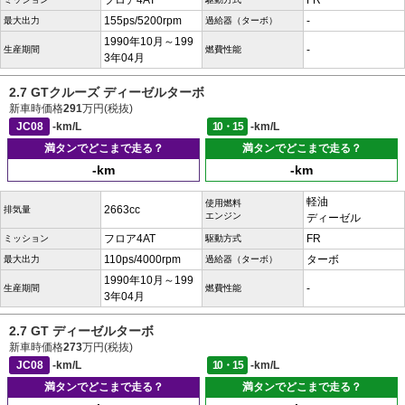
フロア4AT
FR
155ps/5200rpm
-
最大出力
過給器（ターボ）
1990年10月～199
-
生産期間
燃費性能
3年04月
2.7 GTクルーズ ディーゼルターボ
新車時価格
291
万円(税抜)
JC08
-km/L
10・15
-km/L
満タンでどこまで走る？
満タンでどこまで走る？
-km
-km
軽油
使用燃料
2663cc
排気量
エンジン
ディーゼル
フロア4AT
FR
ミッション
駆動方式
110ps/4000rpm
ターボ
最大出力
過給器（ターボ）
1990年10月～199
-
生産期間
燃費性能
3年04月
2.7 GT ディーゼルターボ
新車時価格
273
万円(税抜)
JC08
-km/L
10・15
-km/L
満タンでどこまで走る？
満タンでどこまで走る？