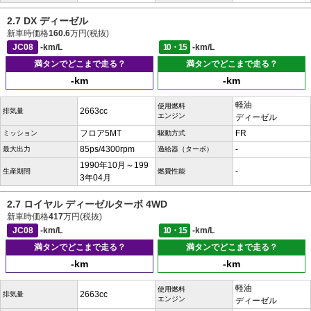
2.7 DX ディーゼル
新車時価格
160.6
万円(税抜)
JC08
-km/L
10・15
-km/L
満タンでどこまで走る？
満タンでどこまで走る？
-km
-km
軽油
使用燃料
2663cc
排気量
エンジン
ディーゼル
フロア5MT
FR
ミッション
駆動方式
85ps/4300rpm
-
最大出力
過給器（ターボ）
1990年10月～199
-
生産期間
燃費性能
3年04月
2.7 ロイヤル ディーゼルターボ 4WD
新車時価格
417
万円(税抜)
JC08
-km/L
10・15
-km/L
満タンでどこまで走る？
満タンでどこまで走る？
-km
-km
軽油
使用燃料
2663cc
排気量
エンジン
ディーゼル