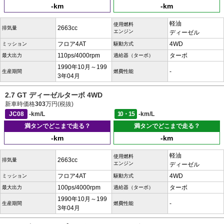
-km
-km
軽油
使用燃料
2663cc
排気量
エンジン
ディーゼル
フロア4AT
4WD
ミッション
駆動方式
110ps/4000rpm
ターボ
最大出力
過給器（ターボ）
1990年10月～199
-
生産期間
燃費性能
3年04月
2.7 GT ディーゼルターボ 4WD
新車時価格
303
万円(税抜)
JC08
-km/L
10・15
-km/L
満タンでどこまで走る？
満タンでどこまで走る？
-km
-km
軽油
使用燃料
2663cc
排気量
エンジン
ディーゼル
フロア4AT
4WD
ミッション
駆動方式
100ps/4000rpm
ターボ
最大出力
過給器（ターボ）
1990年10月～199
-
生産期間
燃費性能
3年04月