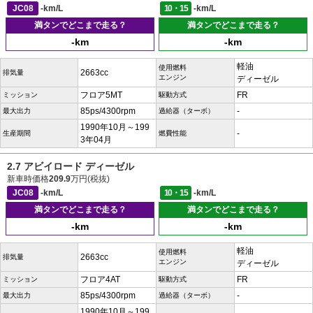
JC08
-km/L
10・15
-km/L
満タンでどこまで走る？
満タンでどこまで走る？
-km
-km
軽油
使用燃料
2663cc
排気量
エンジン
ディーゼル
フロア5MT
FR
ミッション
駆動方式
85ps/4300rpm
-
最大出力
過給器（ターボ）
1990年10月～199
-
生産期間
燃費性能
3年04月
2.7 アビイロード ディーゼル
新車時価格
209.9
万円(税抜)
JC08
-km/L
10・15
-km/L
満タンでどこまで走る？
満タンでどこまで走る？
-km
-km
軽油
使用燃料
2663cc
排気量
エンジン
ディーゼル
フロア4AT
FR
ミッション
駆動方式
85ps/4300rpm
-
最大出力
過給器（ターボ）
1990年10月～199