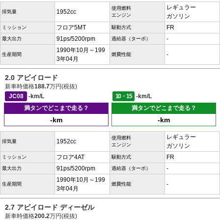
レギュラー
使用燃料
1952cc
排気量
エンジン
ガソリン
フロア5MT
FR
ミッション
駆動方式
91ps/5200rpm
-
最大出力
過給器（ターボ）
1990年10月～199
-
生産期間
燃費性能
3年04月
2.0 アビイロード
新車時価格
188.7
万円(税抜)
JC08
-km/L
10・15
-km/L
満タンでどこまで走る？
満タンでどこまで走る？
-km
-km
レギュラー
使用燃料
1952cc
排気量
エンジン
ガソリン
フロア4AT
FR
ミッション
駆動方式
91ps/5200rpm
-
最大出力
過給器（ターボ）
1990年10月～199
-
生産期間
燃費性能
3年04月
2.7 アビイロード ディーゼル
新車時価格
200.2
万円(税抜)