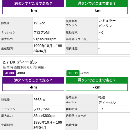
満タンでどこまで走る？
満タンでどこまで走る？
-km
-km
レギュラー
使用燃料
1952cc
排気量
エンジン
ガソリン
フロア5MT
FR
ミッション
駆動方式
91ps/5200rpm
-
最大出力
過給器（ターボ）
1990年10月～199
-
生産期間
燃費性能
3年04月
2.7 DX ディーゼル
新車時価格
160.6
万円(税抜)
JC08
-km/L
10・15
-km/L
満タンでどこまで走る？
満タンでどこまで走る？
-km
-km
軽油
使用燃料
2663cc
排気量
エンジン
ディーゼル
フロア5MT
FR
ミッション
駆動方式
85ps/4300rpm
-
最大出力
過給器（ターボ）
1990年10月～199
-
生産期間
燃費性能
3年04月