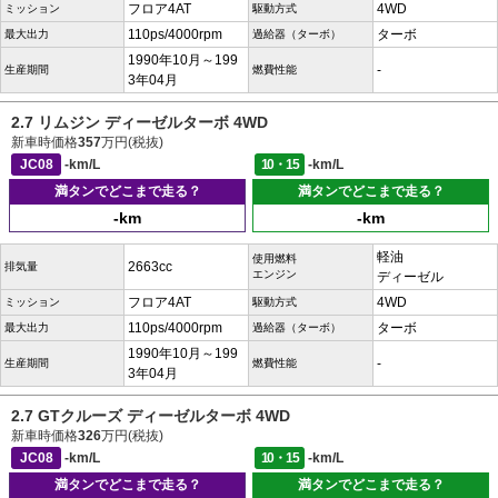
フロア4AT
4WD
ミッション
駆動方式
110ps/4000rpm
ターボ
最大出力
過給器（ターボ）
1990年10月～199
-
生産期間
燃費性能
3年04月
2.7 リムジン ディーゼルターボ 4WD
新車時価格
357
万円(税抜)
JC08
-km/L
10・15
-km/L
満タンでどこまで走る？
満タンでどこまで走る？
-km
-km
軽油
使用燃料
2663cc
排気量
エンジン
ディーゼル
フロア4AT
4WD
ミッション
駆動方式
110ps/4000rpm
ターボ
最大出力
過給器（ターボ）
1990年10月～199
-
生産期間
燃費性能
3年04月
2.7 GTクルーズ ディーゼルターボ 4WD
新車時価格
326
万円(税抜)
JC08
-km/L
10・15
-km/L
満タンでどこまで走る？
満タンでどこまで走る？