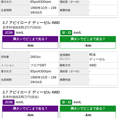
85ps/4300rpm
-
最大出力
過給器（ターボ）
1990年10月～199
-
生産期間
燃費性能
3年04月
2.7 アビイロード ディーゼル 4WD
新車時価格
225.3
万円(税抜)
JC08
-km/L
10・15
-km/L
満タンでどこまで走る？
満タンでどこまで走る？
-km
-km
軽油
使用燃料
2663cc
排気量
エンジン
ディーゼル
フロア5MT
4WD
ミッション
駆動方式
85ps/4300rpm
-
最大出力
過給器（ターボ）
1990年10月～199
-
生産期間
燃費性能
3年04月
2.7 アビイロード ディーゼル 4WD
新車時価格
235
万円(税抜)
JC08
-km/L
10・15
-km/L
満タンでどこまで走る？
満タンでどこまで走る？
-km
-km