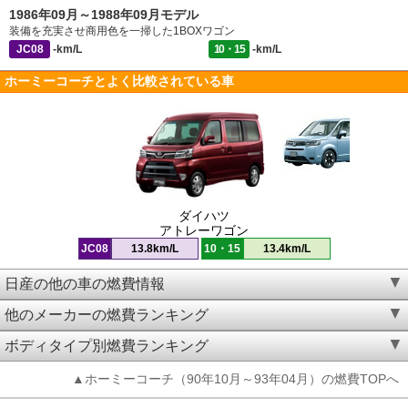
1986年09月～1988年09月モデル
装備を充実させ商用色を一掃した1BOXワゴン
JC08
-km/L
10・15
-km/L
ホーミーコーチとよく比較されている車
ダイハツ
アトレーワゴン
JC08
13.8km/L
10・15
13.4km/L
日産の他の車の燃費情報
他のメーカーの燃費ランキング
ボディタイプ別燃費ランキング
▲ホーミーコーチ（90年10月～93年04月）の燃費TOPへ