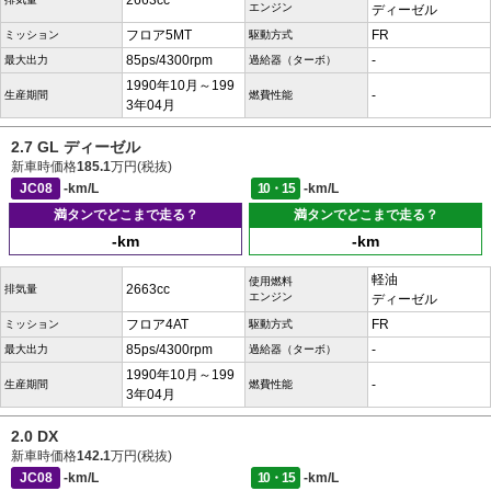
2663cc
エンジン
ディーゼル
フロア5MT
FR
ミッション
駆動方式
85ps/4300rpm
-
最大出力
過給器（ターボ）
1990年10月～199
-
生産期間
燃費性能
3年04月
2.7 GL ディーゼル
新車時価格
185.1
万円(税抜)
JC08
-km/L
10・15
-km/L
満タンでどこまで走る？
満タンでどこまで走る？
-km
-km
軽油
使用燃料
2663cc
排気量
エンジン
ディーゼル
フロア4AT
FR
ミッション
駆動方式
85ps/4300rpm
-
最大出力
過給器（ターボ）
1990年10月～199
-
生産期間
燃費性能
3年04月
2.0 DX
新車時価格
142.1
万円(税抜)
JC08
-km/L
10・15
-km/L