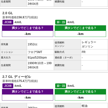
-
生産期間
燃費性能
3年04月
2.0 GL
新車時価格
156.9
万円(税抜)
JC08
-km/L
10・15
-km/L
満タンでどこまで走る？
満タンでどこまで走る？
-km
-km
レギュラー
使用燃料
1952cc
排気量
エンジン
ガソリン
フロア5MT
FR
ミッション
駆動方式
91ps/5200rpm
-
最大出力
過給器（ターボ）
1990年10月～199
-
生産期間
燃費性能
3年04月
2.7 GL ディーゼル
新車時価格
175.4
万円(税抜)
JC08
-km/L
10・15
-km/L
満タンでどこまで走る？
満タンでどこまで走る？
-km
-km
軽油
使用燃料
排気量