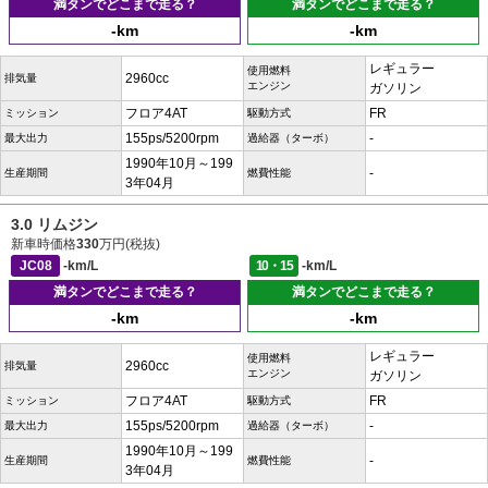
満タンでどこまで走る？
満タンでどこまで走る？
-km
-km
レギュラー
使用燃料
2960cc
排気量
エンジン
ガソリン
フロア4AT
FR
ミッション
駆動方式
155ps/5200rpm
-
最大出力
過給器（ターボ）
1990年10月～199
-
生産期間
燃費性能
3年04月
3.0 リムジン
新車時価格
330
万円(税抜)
JC08
-km/L
10・15
-km/L
満タンでどこまで走る？
満タンでどこまで走る？
-km
-km
レギュラー
使用燃料
2960cc
排気量
エンジン
ガソリン
フロア4AT
FR
ミッション
駆動方式
155ps/5200rpm
-
最大出力
過給器（ターボ）
1990年10月～199
-
生産期間
燃費性能
3年04月