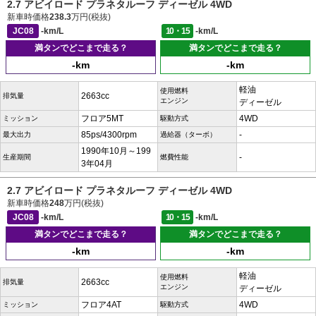
2.7 アビイロード プラネタルーフ ディーゼル 4WD
新車時価格
238.3
万円(税抜)
JC08
-km/L
10・15
-km/L
満タンでどこまで走る？
満タンでどこまで走る？
-km
-km
軽油
使用燃料
2663cc
排気量
エンジン
ディーゼル
フロア5MT
4WD
ミッション
駆動方式
85ps/4300rpm
-
最大出力
過給器（ターボ）
1990年10月～199
-
生産期間
燃費性能
3年04月
2.7 アビイロード プラネタルーフ ディーゼル 4WD
新車時価格
248
万円(税抜)
JC08
-km/L
10・15
-km/L
満タンでどこまで走る？
満タンでどこまで走る？
-km
-km
軽油
使用燃料
2663cc
排気量
エンジン
ディーゼル
フロア4AT
4WD
ミッション
駆動方式