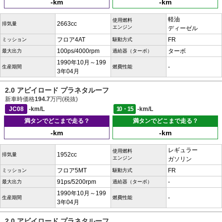
-km
-km
軽油
使用燃料
2663cc
排気量
エンジン
ディーゼル
フロア4AT
FR
ミッション
駆動方式
100ps/4000rpm
ターボ
最大出力
過給器（ターボ）
1990年10月～199
-
生産期間
燃費性能
3年04月
2.0 アビイロード プラネタルーフ
新車時価格
194.7
万円(税抜)
JC08
-km/L
10・15
-km/L
満タンでどこまで走る？
満タンでどこまで走る？
-km
-km
レギュラー
使用燃料
1952cc
排気量
エンジン
ガソリン
フロア5MT
FR
ミッション
駆動方式
91ps/5200rpm
-
最大出力
過給器（ターボ）
1990年10月～199
-
生産期間
燃費性能
3年04月
2.0 アビイロード プラネタルーフ