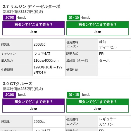
2.7 リムジン ディーゼルターボ
新車時価格
328
万円(税抜)
JC08
-km/L
10・15
-km/L
満タンでどこまで走る？
満タンでどこまで走る？
-km
-km
軽油
使用燃料
2663cc
排気量
エンジン
ディーゼル
フロア4AT
FR
ミッション
駆動方式
110ps/4000rpm
ターボ
最大出力
過給器（ターボ）
1990年10月～199
-
生産期間
燃費性能
3年04月
3.0 GTクルーズ
新車時価格
285
万円(税抜)
JC08
-km/L
10・15
-km/L
満タンでどこまで走る？
満タンでどこまで走る？
-km
-km
レギュラー
使用燃料
2960cc
排気量
エンジン
ガソリン
ミッション
駆動方式