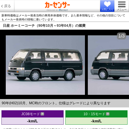
戻る
お気に入り
メニュー
新車時価格はメーカー発表当時の車両本体価格です。また基本情報など、その他の項目について
もメーカー発表時の情報に基いています。
日産 ホーミーコーチ（90年10月～93年04月）の燃費
1/3
90年(H02)10月、MC時のフロント。仕様はグレードにより異なります
JC08モード
10・15モード
-km/L
-km/L