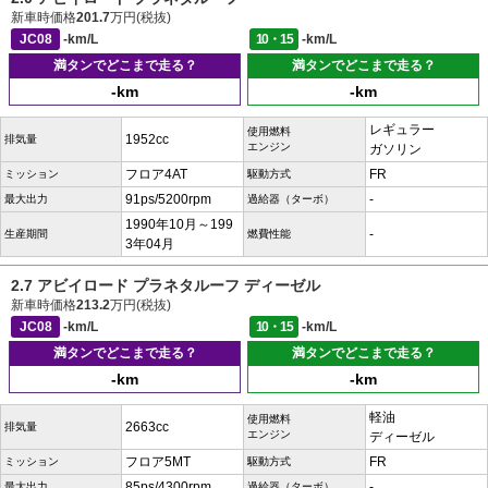
新車時価格
201.7
万円(税抜)
JC08
-km/L
10・15
-km/L
満タンでどこまで走る？
満タンでどこまで走る？
-km
-km
レギュラー
使用燃料
1952cc
排気量
エンジン
ガソリン
フロア4AT
FR
ミッション
駆動方式
91ps/5200rpm
-
最大出力
過給器（ターボ）
1990年10月～199
-
生産期間
燃費性能
3年04月
2.7 アビイロード プラネタルーフ ディーゼル
新車時価格
213.2
万円(税抜)
JC08
-km/L
10・15
-km/L
満タンでどこまで走る？
満タンでどこまで走る？
-km
-km
軽油
使用燃料
2663cc
排気量
エンジン
ディーゼル
フロア5MT
FR
ミッション
駆動方式
85ps/4300rpm
-
最大出力
過給器（ターボ）