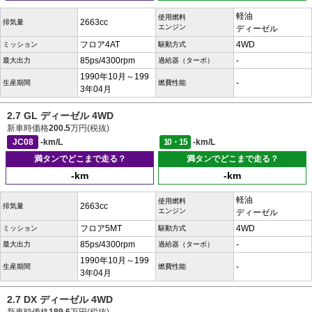
軽油
使用燃料
2663cc
排気量
エンジン
ディーゼル
フロア4AT
4WD
ミッション
駆動方式
85ps/4300rpm
-
最大出力
過給器（ターボ）
1990年10月～199
-
生産期間
燃費性能
3年04月
2.7 GL ディーゼル 4WD
新車時価格
200.5
万円(税抜)
JC08
-km/L
10・15
-km/L
満タンでどこまで走る？
満タンでどこまで走る？
-km
-km
軽油
使用燃料
2663cc
排気量
エンジン
ディーゼル
フロア5MT
4WD
ミッション
駆動方式
85ps/4300rpm
-
最大出力
過給器（ターボ）
1990年10月～199
-
生産期間
燃費性能
3年04月
2.7 DX ディーゼル 4WD