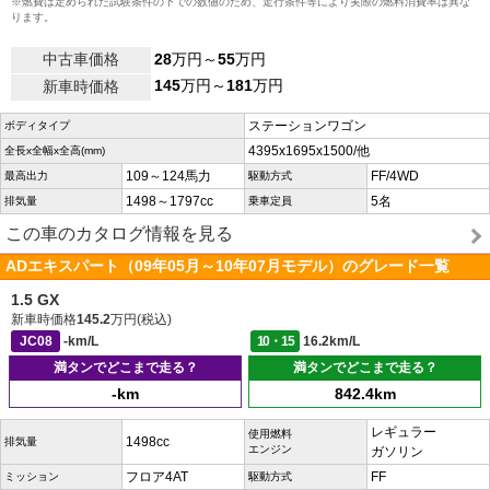
※燃費は定められた試験条件の下での数値のため、走行条件等により実際の燃料消費率は異な
ります。
中古車価格
28
万円～
55
万円
145
万円～
181
万円
新車時価格
ステーションワゴン
ボディタイプ
4395x1695x1500/他
全長x全幅x全高(mm)
109～124馬力
FF/4WD
最高出力
駆動方式
1498～1797cc
5名
排気量
乗車定員
この車のカタログ情報を見る
ADエキスパート（09年05月～10年07月モデル）のグレード一覧
1.5 GX
新車時価格
145.2
万円(税込)
JC08
-km/L
10・15
16.2km/L
満タンでどこまで走る？
満タンでどこまで走る？
-km
842.4km
レギュラー
使用燃料
1498cc
排気量
エンジン
ガソリン
フロア4AT
FF
ミッション
駆動方式