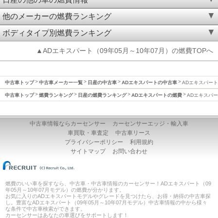
他のメーカーの燃費ランキング
ボディタイプ別燃費ランキング
▲ADエキスパート（09年05月～10年07月）の燃費TOPへ
中古車トップ
中古車メーカー一覧
日産の中古車
ADエキスパートの中古車
ADエキスパート(
中古車トップ
燃費ランキング
日産の燃費ランキング
ADエキスパートの燃費
ADエキスパート
中古車情報ならカーセンサー
カーセンサーエッジ・輸入車
車買取・車査定
中古車リース
プライバシーポリシー
利用規約
サイトマップ
お問い合わせ
燃費のいい車を探すなら、中古車・中古車情報のカーセンサー！ADエキスパート（09
年05月～10年07月モデル）の燃費が分かります。
お気に入りのADエキスパートモデルやグレードを見つけたら、お得・納得の中古車探
し。豊富なADエキスパート（09年05月～10年07月モデル）中古車情報の中から様々
な条件で中古車検索ができます。
カーセンサーはあなたの車選びをサポートします！