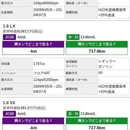
109ps/6000rpm
-
最大出力
過給器（ターボ）
2009年05月～201
H22年度燃費基準
生産期間
燃費性能
0年07月
+25%達成
1.8 LX
新車時価格
161
万円(税込)
JC08
-km/L
10・15
13.8km/L
満タンでどこまで走る？
満タンでどこまで走る？
-km
717.6km
レギュラー
使用燃料
1797cc
排気量
エンジン
ガソリン
フロア4AT
FF
ミッション
駆動方式
124ps/5200rpm
-
最大出力
過給器（ターボ）
2009年05月～201
H22年度燃費基準
生産期間
燃費性能
0年07月
+10%達成
1.8 VX
新車時価格
181.3
万円(税込)
JC08
-km/L
10・15
13.8km/L
満タンでどこまで走る？
満タンでどこまで走る？
-km
717.6km