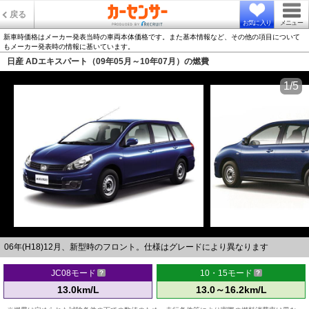
戻る
お気に入り
メニュー
新車時価格はメーカー発表当時の車両本体価格です。また基本情報など、その他の項目について
もメーカー発表時の情報に基いています。
日産 ADエキスパート（09年05月～10年07月）の燃費
1/5
06年(H18)12月、新型時のフロント。仕様はグレードにより異なります
JC08モード
10・15モード
13.0km/L
13.0～16.2km/L