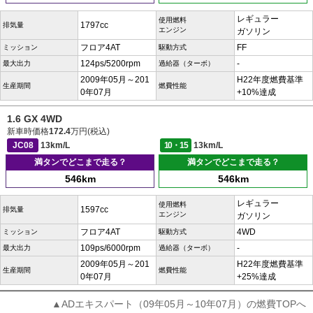
レギュラー
使用燃料
1797cc
排気量
エンジン
ガソリン
フロア4AT
FF
ミッション
駆動方式
124ps/5200rpm
-
最大出力
過給器（ターボ）
2009年05月～201
H22年度燃費基準
生産期間
燃費性能
0年07月
+10%達成
1.6 GX 4WD
新車時価格
172.4
万円(税込)
JC08
13km/L
10・15
13km/L
満タンでどこまで走る？
満タンでどこまで走る？
546km
546km
レギュラー
使用燃料
1597cc
排気量
エンジン
ガソリン
フロア4AT
4WD
ミッション
駆動方式
109ps/6000rpm
-
最大出力
過給器（ターボ）
2009年05月～201
H22年度燃費基準
生産期間
燃費性能
0年07月
+25%達成
▲ADエキスパート（09年05月～10年07月）の燃費TOPへ