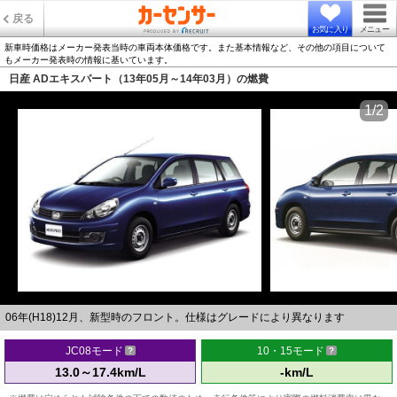
戻る
お気に入り
メニュー
新車時価格はメーカー発表当時の車両本体価格です。また基本情報など、その他の項目について
もメーカー発表時の情報に基いています。
日産 ADエキスパート（13年05月～14年03月）の燃費
1/2
06年(H18)12月、新型時のフロント。仕様はグレードにより異なります
JC08モード
10・15モード
13.0～17.4km/L
-km/L