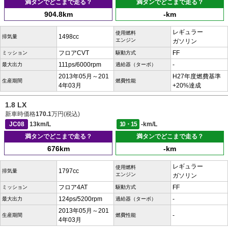
満タンでどこまで走る？
満タンでどこまで走る？
904.8km
-km
レギュラー
使用燃料
1498cc
排気量
エンジン
ガソリン
フロアCVT
FF
ミッション
駆動方式
111ps/6000rpm
-
最大出力
過給器（ターボ）
2013年05月～201
H27年度燃費基準
生産期間
燃費性能
4年03月
+20%達成
1.8 LX
新車時価格
170.1
万円(税込)
JC08
13km/L
10・15
-km/L
満タンでどこまで走る？
満タンでどこまで走る？
676km
-km
レギュラー
使用燃料
1797cc
排気量
エンジン
ガソリン
フロア4AT
FF
ミッション
駆動方式
124ps/5200rpm
-
最大出力
過給器（ターボ）
2013年05月～201
-
生産期間
燃費性能
4年03月