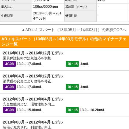
フロア4AT
4WD
109ps/6000rpm
-
最大出力
過給器（ターボ）
2013年05月～201
-
生産期間
燃費性能
4年03月
▲ADエキスパート（13年05月～14年03月）の燃費TOPへ
ADエキスパート（13年05月～14年03月モデル）の他のマイナーチェ
ンジ一覧
2016年01月～2016年12月モデル
乗員保護技術の法規適応を実施
JC08
13.0～17.4km/L
10・15
-km/L
2014年04月～2015年12月モデル
消費税の変更により価格を修正
JC08
13.0～17.4km/L
10・15
-km/L
2012年05月～2013年04月モデル
安全性能および、環境性能を向上
JC08
13.0～15.0km/L
10・15
13.0～16.2km/L
2010年08月～2012年04月モデル
装備が充実され、利便性が向上