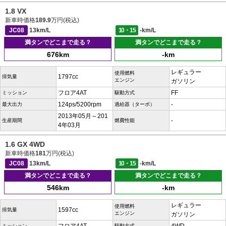
1.8 VX
新車時価格
189.9
万円(税込)
JC08
13km/L
10・15
-km/L
満タンでどこまで走る？
満タンでどこまで走る？
676km
-km
レギュラー
使用燃料
1797cc
排気量
エンジン
ガソリン
フロア4AT
FF
ミッション
駆動方式
124ps/5200rpm
-
最大出力
過給器（ターボ）
2013年05月～201
-
生産期間
燃費性能
4年03月
1.6 GX 4WD
新車時価格
181
万円(税込)
JC08
13km/L
10・15
-km/L
満タンでどこまで走る？
満タンでどこまで走る？
546km
-km
レギュラー
使用燃料
1597cc
排気量
エンジン
ガソリン
ミッション
駆動方式