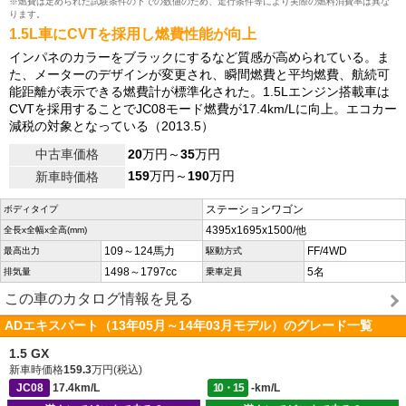
※燃費は定められた試験条件の下での数値のため、走行条件等により実際の燃料消費率は異な
ります。
1.5L車にCVTを採用し燃費性能が向上
インパネのカラーをブラックにするなど質感が高められている。ま
た、メーターのデザインが変更され、瞬間燃費と平均燃費、航続可
能距離が表示できる燃費計が標準化された。1.5Lエンジン搭載車は
CVTを採用することでJC08モード燃費が17.4km/Lに向上。エコカー
減税の対象となっている（2013.5）
中古車価格
20
万円～
35
万円
159
万円～
190
万円
新車時価格
ステーションワゴン
ボディタイプ
4395x1695x1500/他
全長x全幅x全高(mm)
109～124馬力
FF/4WD
最高出力
駆動方式
1498～1797cc
5名
排気量
乗車定員
この車のカタログ情報を見る
ADエキスパート（13年05月～14年03月モデル）のグレード一覧
1.5 GX
新車時価格
159.3
万円(税込)
JC08
17.4km/L
10・15
-km/L