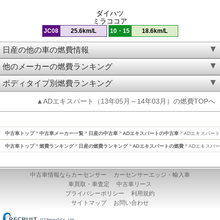
ダイハツ
ミラココア
JC08
25.6km/L
10・15
18.6km/L
日産の他の車の燃費情報
他のメーカーの燃費ランキング
ボディタイプ別燃費ランキング
▲ADエキスパート（13年05月～14年03月）の燃費TOPへ
中古車トップ
中古車メーカー一覧
日産の中古車
ADエキスパートの中古車
ADエキスパート(
中古車トップ
燃費ランキング
日産の燃費ランキング
ADエキスパートの燃費
ADエキスパート
中古車情報ならカーセンサー
カーセンサーエッジ・輸入車
車買取・車査定
中古車リース
プライバシーポリシー
利用規約
サイトマップ
お問い合わせ