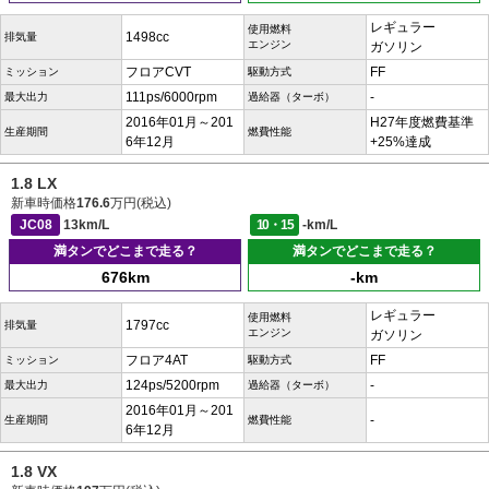
レギュラー
使用燃料
1498cc
排気量
エンジン
ガソリン
フロアCVT
FF
ミッション
駆動方式
111ps/6000rpm
-
最大出力
過給器（ターボ）
2016年01月～201
H27年度燃費基準
生産期間
燃費性能
6年12月
+25%達成
1.8 LX
新車時価格
176.6
万円(税込)
JC08
13km/L
10・15
-km/L
満タンでどこまで走る？
満タンでどこまで走る？
676km
-km
レギュラー
使用燃料
1797cc
排気量
エンジン
ガソリン
フロア4AT
FF
ミッション
駆動方式
124ps/5200rpm
-
最大出力
過給器（ターボ）
2016年01月～201
-
生産期間
燃費性能
6年12月
1.8 VX