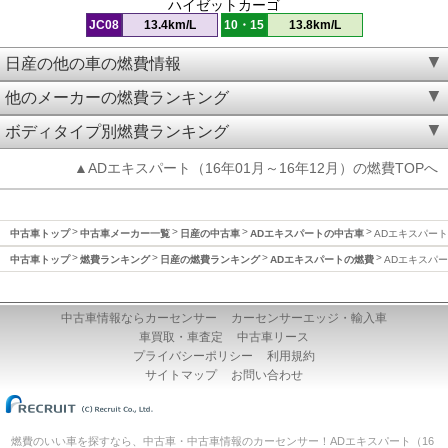
ハイゼットカーゴ
JC08
13.4km/L
10・15
13.8km/L
日産の他の車の燃費情報
他のメーカーの燃費ランキング
ボディタイプ別燃費ランキング
▲ADエキスパート（16年01月～16年12月）の燃費TOPへ
中古車トップ
中古車メーカー一覧
日産の中古車
ADエキスパートの中古車
ADエキスパート(
中古車トップ
燃費ランキング
日産の燃費ランキング
ADエキスパートの燃費
ADエキスパート
中古車情報ならカーセンサー
カーセンサーエッジ・輸入車
車買取・車査定
中古車リース
プライバシーポリシー
利用規約
サイトマップ
お問い合わせ
燃費のいい車を探すなら、中古車・中古車情報のカーセンサー！ADエキスパート（16