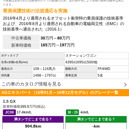
※燃費は定められた試験条件の下での数値のため、走行条件等により実際の燃料消費率は異な
ります。
乗員保護技術の法規適応を実施
2016年4月より適用されるオフセット衝突時の乗員保護の技術基準
および、2016年8月より適用される自動車の電磁両立性（EMC）の
技術基準へ適合された（2016.1）
中古車価格
30
万円～
80
万円
165
万円～
197
万円
新車時価格
ステーションワゴン
ボディタイプ
4395x1695x1500/他
全長x全幅x全高(mm)
109～124馬力
FF/4WD
最高出力
駆動方式
1498～1797cc
5名
排気量
乗車定員
この車のカタログ情報を見る
ADエキスパート（16年01月～16年12月モデル）のグレード一覧
1.5 GX
新車時価格
165.5
万円(税込)
JC08
17.4km/L
10・15
-km/L
満タンでどこまで走る？
満タンでどこまで走る？
904.8km
-km