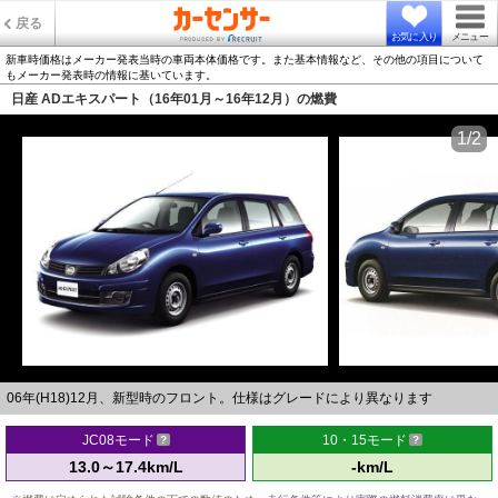
戻る
お気に入り
メニュー
新車時価格はメーカー発表当時の車両本体価格です。また基本情報など、その他の項目について
もメーカー発表時の情報に基いています。
日産 ADエキスパート（16年01月～16年12月）の燃費
1/2
06年(H18)12月、新型時のフロント。仕様はグレードにより異なります
JC08モード
10・15モード
13.0～17.4km/L
-km/L