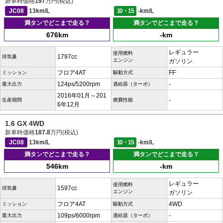
新車時価格
197
万円(税込)
JC08
13km/L
10・15
-km/L
満タンでどこまで走る？
満タンでどこまで走る？
676km
-km
レギュラー
使用燃料
1797cc
排気量
エンジン
ガソリン
フロア4AT
FF
ミッション
駆動方式
124ps/5200rpm
-
最大出力
過給器（ターボ）
2016年01月～201
-
生産期間
燃費性能
6年12月
1.6 GX 4WD
新車時価格
187.8
万円(税込)
JC08
13km/L
10・15
-km/L
満タンでどこまで走る？
満タンでどこまで走る？
546km
-km
レギュラー
使用燃料
1597cc
排気量
エンジン
ガソリン
フロア4AT
4WD
ミッション
駆動方式
109ps/6000rpm
-
最大出力
過給器（ターボ）