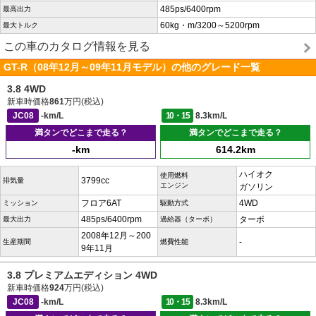
485ps/6400rpm
最高出力
60kg・m/3200～5200rpm
最大トルク
この車のカタログ情報を見る
GT-R（08年12月～09年11月モデル）の他のグレード一覧
3.8 4WD
新車時価格
861
万円(税込)
JC08
-km/L
10・15
8.3km/L
満タンでどこまで走る？
満タンでどこまで走る？
-km
614.2km
ハイオク
使用燃料
3799cc
排気量
エンジン
ガソリン
フロア6AT
4WD
ミッション
駆動方式
485ps/6400rpm
ターボ
最大出力
過給器（ターボ）
2008年12月～200
-
生産期間
燃費性能
9年11月
3.8 プレミアムエディション 4WD
新車時価格
924
万円(税込)
JC08
-km/L
10・15
8.3km/L