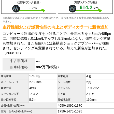
（燃費×タンク容量）
（燃費×タンク容量）
-
614.2
km
km
※燃費は定められた試験条件の下での数値のため、走行条件等により実際の燃料消費率は異な
ります。
走行性能および燃費性能の向上とボディカラーに新色追加
コンピュータ制御の制度を上げることで、最高出力を＋5psの485ps
に。同時に燃費も0.1km/Lアップし8.3km/Lになり、燃料タンク容量
も増加された。また足回りには新構造ショックアブソーバーが採用
され、センティングも変更されている。加えて新色が追加された。
（2008.12）
中古車価格
---
882
万円(税込)
新車時価格
1740kg
4名
車両重量
乗車定員
2780mm
2列
ホイールベース
シート列数
4WD
フロア6AT
駆動方式
ミッション
フロア
2ドア
ミッション位置
ドア数
5.7m
110mm
最小回転半径
最低地上高
4650x1895x1370
全長x全幅x全高(mm)
1750x1475x1095
室内 全長x全幅x全高(mm)