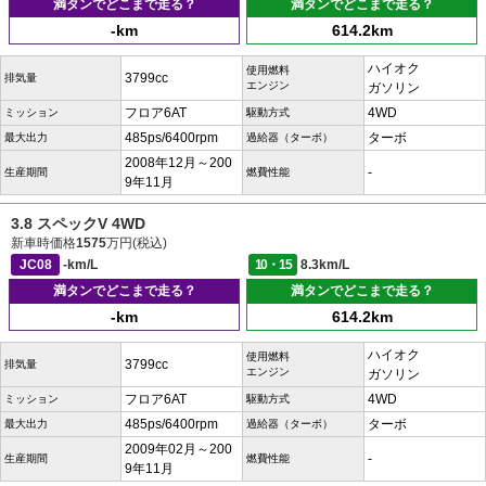
満タンでどこまで走る？
満タンでどこまで走る？
-km
614.2km
ハイオク
使用燃料
3799cc
排気量
エンジン
ガソリン
フロア6AT
4WD
ミッション
駆動方式
485ps/6400rpm
ターボ
最大出力
過給器（ターボ）
2008年12月～200
-
生産期間
燃費性能
9年11月
3.8 スペックV 4WD
新車時価格
1575
万円(税込)
JC08
-km/L
10・15
8.3km/L
満タンでどこまで走る？
満タンでどこまで走る？
-km
614.2km
ハイオク
使用燃料
3799cc
排気量
エンジン
ガソリン
フロア6AT
4WD
ミッション
駆動方式
485ps/6400rpm
ターボ
最大出力
過給器（ターボ）
2009年02月～200
-
生産期間
燃費性能
9年11月