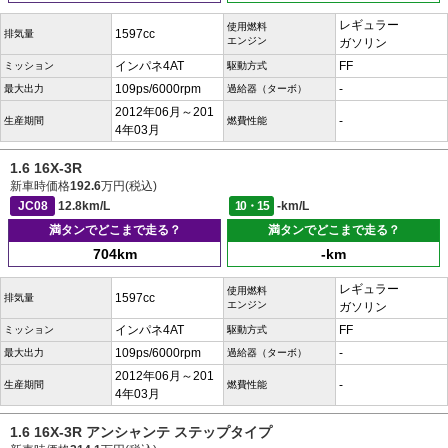
レギュラー
使用燃料
1597cc
排気量
エンジン
ガソリン
インパネ4AT
FF
ミッション
駆動方式
109ps/6000rpm
-
最大出力
過給器（ターボ）
2012年06月～201
-
生産期間
燃費性能
4年03月
1.6 16X-3R
新車時価格
192.6
万円(税込)
JC08
12.8km/L
10・15
-km/L
満タンでどこまで走る？
満タンでどこまで走る？
704km
-km
レギュラー
使用燃料
1597cc
排気量
エンジン
ガソリン
インパネ4AT
FF
ミッション
駆動方式
109ps/6000rpm
-
最大出力
過給器（ターボ）
2012年06月～201
-
生産期間
燃費性能
4年03月
1.6 16X-3R アンシャンテ ステップタイプ