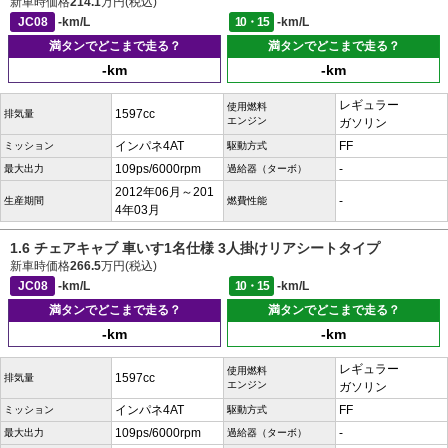
新車時価格
214.1
万円(税込)
JC08
-km/L
10・15
-km/L
満タンでどこまで走る？
満タンでどこまで走る？
-km
-km
レギュラー
使用燃料
1597cc
排気量
エンジン
ガソリン
インパネ4AT
FF
ミッション
駆動方式
109ps/6000rpm
-
最大出力
過給器（ターボ）
2012年06月～201
-
生産期間
燃費性能
4年03月
1.6 チェアキャブ 車いす1名仕様 3人掛けリアシートタイプ
新車時価格
266.5
万円(税込)
JC08
-km/L
10・15
-km/L
満タンでどこまで走る？
満タンでどこまで走る？
-km
-km
レギュラー
使用燃料
1597cc
排気量
エンジン
ガソリン
インパネ4AT
FF
ミッション
駆動方式
109ps/6000rpm
-
最大出力
過給器（ターボ）