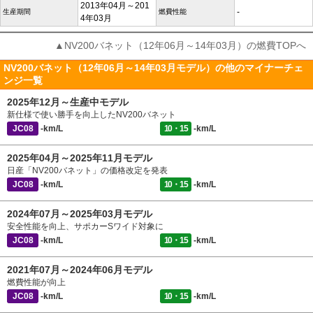
2013年04月～201
-
生産期間
燃費性能
4年03月
▲NV200バネット（12年06月～14年03月）の燃費TOPへ
NV200バネット（12年06月～14年03月モデル）の他のマイナーチェ
ンジ一覧
2025年12月～生産中モデル
新仕様で使い勝手を向上したNV200バネット
JC08
-km/L
10・15
-km/L
2025年04月～2025年11月モデル
日産「NV200バネット」の価格改定を発表
JC08
-km/L
10・15
-km/L
2024年07月～2025年03月モデル
安全性能を向上、サポカーSワイド対象に
JC08
-km/L
10・15
-km/L
2021年07月～2024年06月モデル
燃費性能が向上
JC08
-km/L
10・15
-km/L