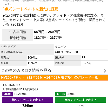
※燃費は定められた試験条件の下での数値のため、走行条件等により実際の燃料消費率は異な
ります。
3点式シートベルトを新たに採用
安全に関する法規制強化に伴い、スライドドア強度要件に対応。ま
た、セカンドシート中央席に3点式シートベルトが新たに採用されて
いる（2012.6）
中古車価格
55
万円～
259
万円
182
万円～
267
万円
新車時価格
ミニバン
ボディタイプ
4400x1695x1850
全長x全幅x全高(mm)
109馬力
FF
最高出力
駆動方式
1597cc
5～7名
排気量
乗車定員
この車のカタログ情報を見る
NV200バネット（12年06月～14年03月モデル）のグレード一覧
1.6 16X-2R
新車時価格
182.1
万円(税込)
JC08
13.2km/L
10・15
-km/L
満タンでどこまで走る？
満タンでどこまで走る？
726km
-km