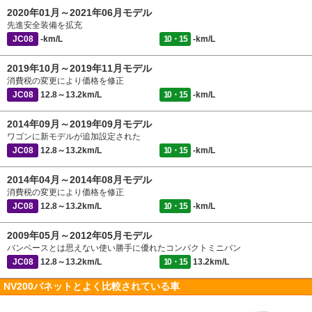
2020年01月～2021年06月モデル
先進安全装備を拡充
JC08
-km/L
10・15
-km/L
2019年10月～2019年11月モデル
消費税の変更により価格を修正
JC08
12.8～13.2km/L
10・15
-km/L
2014年09月～2019年09月モデル
ワゴンに新モデルが追加設定された
JC08
12.8～13.2km/L
10・15
-km/L
2014年04月～2014年08月モデル
消費税の変更により価格を修正
JC08
12.8～13.2km/L
10・15
-km/L
2009年05月～2012年05月モデル
バンベースとは思えない使い勝手に優れたコンパクトミニバン
JC08
12.8～13.2km/L
10・15
13.2km/L
NV200バネットとよく比較されている車