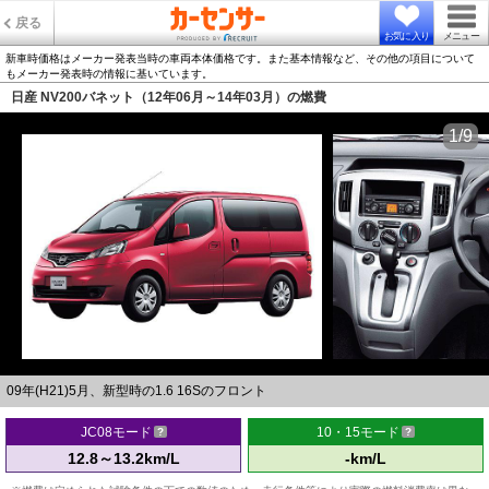
戻る
お気に入り
メニュー
新車時価格はメーカー発表当時の車両本体価格です。また基本情報など、その他の項目について
もメーカー発表時の情報に基いています。
日産 NV200バネット（12年06月～14年03月）の燃費
1/9
09年(H21)5月、新型時の1.6 16Sのフロント
JC08モード
10・15モード
12.8～13.2km/L
-km/L