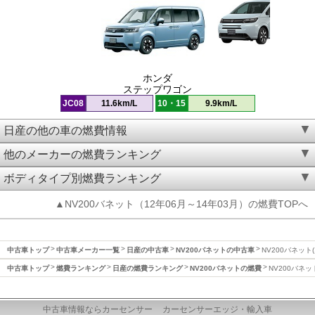
ホンダ
ステップワゴン
JC08
11.6km/L
10・15
9.9km/L
日産の他の車の燃費情報
他のメーカーの燃費ランキング
ボディタイプ別燃費ランキング
▲NV200バネット（12年06月～14年03月）の燃費TOPへ
中古車トップ
中古車メーカー一覧
日産の中古車
NV200バネットの中古車
NV200バネット
中古車トップ
燃費ランキング
日産の燃費ランキング
NV200バネットの燃費
NV200バネッ
中古車情報ならカーセンサー
カーセンサーエッジ・輸入車