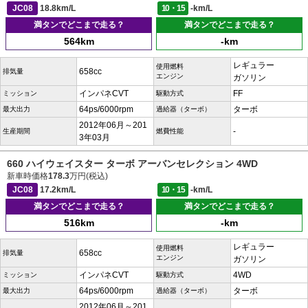
JC08
18.8km/L
10・15
-km/L
満タンでどこまで走る？
満タンでどこまで走る？
564km
-km
レギュラー
使用燃料
658cc
排気量
エンジン
ガソリン
インパネCVT
FF
ミッション
駆動方式
64ps/6000rpm
ターボ
最大出力
過給器（ターボ）
2012年06月～201
-
生産期間
燃費性能
3年03月
660 ハイウェイスター ターボ アーバンセレクション 4WD
新車時価格
178.3
万円(税込)
JC08
17.2km/L
10・15
-km/L
満タンでどこまで走る？
満タンでどこまで走る？
516km
-km
レギュラー
使用燃料
658cc
排気量
エンジン
ガソリン
インパネCVT
4WD
ミッション
駆動方式
64ps/6000rpm
ターボ
最大出力
過給器（ターボ）
2012年06月～201