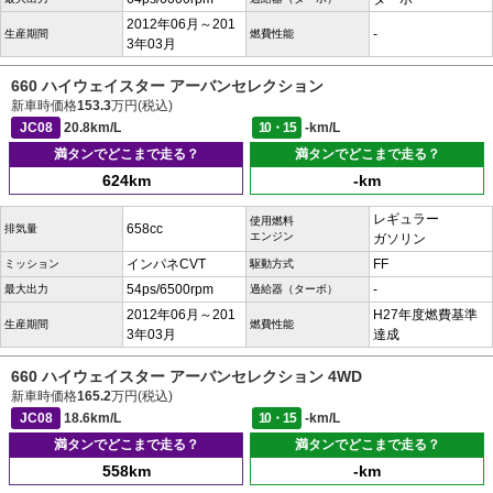
2012年06月～201
-
生産期間
燃費性能
3年03月
660 ハイウェイスター アーバンセレクション
新車時価格
153.3
万円(税込)
JC08
20.8km/L
10・15
-km/L
満タンでどこまで走る？
満タンでどこまで走る？
624km
-km
レギュラー
使用燃料
658cc
排気量
エンジン
ガソリン
インパネCVT
FF
ミッション
駆動方式
54ps/6500rpm
-
最大出力
過給器（ターボ）
2012年06月～201
H27年度燃費基準
生産期間
燃費性能
3年03月
達成
660 ハイウェイスター アーバンセレクション 4WD
新車時価格
165.2
万円(税込)
JC08
18.6km/L
10・15
-km/L
満タンでどこまで走る？
満タンでどこまで走る？
558km
-km