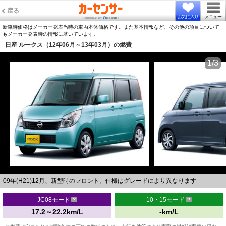
戻る
お気に入り
メニュー
新車時価格はメーカー発表当時の車両本体価格です。また基本情報など、その他の項目について
もメーカー発表時の情報に基いています。
日産 ルークス（12年06月～13年03月）の燃費
1/3
09年(H21)12月、新型時のフロント。仕様はグレードにより異なります
JC08モード
10・15モード
17.2～22.2km/L
-km/L