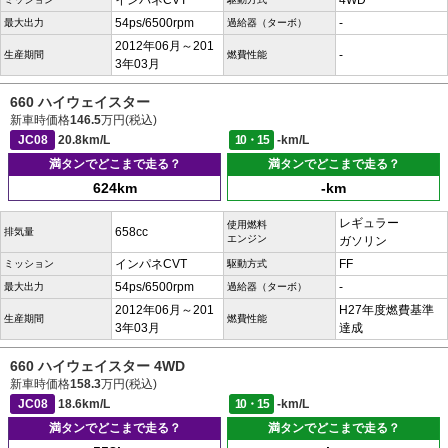
インパネCVT
4WD
54ps/6500rpm
-
最大出力
過給器（ターボ）
2012年06月～201
-
生産期間
燃費性能
3年03月
660 ハイウェイスター
新車時価格
146.5
万円(税込)
JC08
20.8km/L
10・15
-km/L
満タンでどこまで走る？
満タンでどこまで走る？
624km
-km
レギュラー
使用燃料
658cc
排気量
エンジン
ガソリン
インパネCVT
FF
ミッション
駆動方式
54ps/6500rpm
-
最大出力
過給器（ターボ）
2012年06月～201
H27年度燃費基準
生産期間
燃費性能
3年03月
達成
660 ハイウェイスター 4WD
新車時価格
158.3
万円(税込)
JC08
18.6km/L
10・15
-km/L
満タンでどこまで走る？
満タンでどこまで走る？