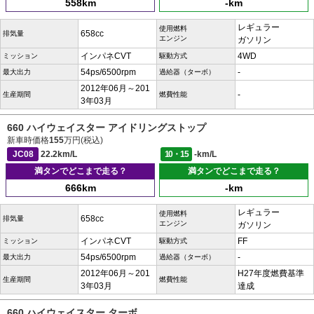
558km
-km
レギュラー
使用燃料
658cc
排気量
エンジン
ガソリン
インパネCVT
4WD
ミッション
駆動方式
54ps/6500rpm
-
最大出力
過給器（ターボ）
2012年06月～201
-
生産期間
燃費性能
3年03月
660 ハイウェイスター アイドリングストップ
新車時価格
155
万円(税込)
JC08
22.2km/L
10・15
-km/L
満タンでどこまで走る？
満タンでどこまで走る？
666km
-km
レギュラー
使用燃料
658cc
排気量
エンジン
ガソリン
インパネCVT
FF
ミッション
駆動方式
54ps/6500rpm
-
最大出力
過給器（ターボ）
2012年06月～201
H27年度燃費基準
生産期間
燃費性能
3年03月
達成
660 ハイウェイスター ターボ