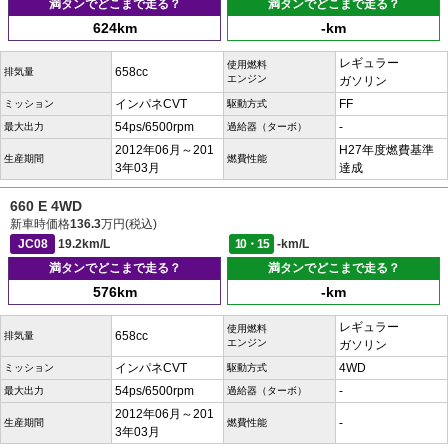
満タンでどこまで走る？
満タンでどこまで走る？
624km
-km
レギュラー
使用燃料
658cc
排気量
エンジン
ガソリン
インパネCVT
FF
ミッション
駆動方式
54ps/6500rpm
-
最大出力
過給器（ターボ）
2012年06月～201
H27年度燃費基準
生産期間
燃費性能
3年03月
達成
660 E 4WD
新車時価格
136.3
万円(税込)
JC08
19.2km/L
10・15
-km/L
満タンでどこまで走る？
満タンでどこまで走る？
576km
-km
レギュラー
使用燃料
658cc
排気量
エンジン
ガソリン
インパネCVT
4WD
ミッション
駆動方式
54ps/6500rpm
-
最大出力
過給器（ターボ）
2012年06月～201
-
生産期間
燃費性能
3年03月