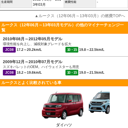
-
生産期間
燃費性能
3年03月
▲ルークス（12年06月～13年03月）の燃費TOPへ
ルークス（12年06月～13年03月モデル）の他のマイナーチェンジ一
覧
2010年08月～2012年05月モデル
環境性能を向上し、減税対象グレードを拡大
JC08
17.2～20.2km/L
10・15
19.8～22.5km/L
2009年12月～2010年07月モデル
スズキパレットのOEM。ハイウェイスターも用意
JC08
18.2～19.6km/L
10・15
19.0～21.5km/L
ルークスとよく比較されている車
ダイハツ