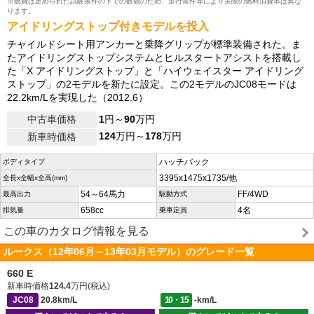
※燃費は定められた試験条件の下での数値のため、走行条件等により実際の燃料消費率は異な
ります。
アイドリングストップ付きモデルを投入
チャイルドシート用アンカーと乗降グリップが標準装備された。ま
たアイドリングストップシステムとヒルスタートアシストを搭載し
た「X アイドリングストップ」と「ハイウェイスター アイドリング
ストップ」の2モデルを新たに設定。この2モデルのJC08モードは
22.2km/Lを実現した（2012.6）
中古車価格
1
円～
90
万円
124
万円～
178
万円
新車時価格
ハッチバック
ボディタイプ
3395x1475x1735/他
全長x全幅x全高(mm)
54～64馬力
FF/4WD
最高出力
駆動方式
658cc
4名
排気量
乗車定員
この車のカタログ情報を見る
ルークス（12年06月～13年03月モデル）のグレード一覧
660 E
新車時価格
124.4
万円(税込)
JC08
20.8km/L
10・15
-km/L