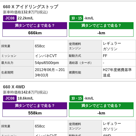
660 X アイドリングストップ
新車時価格
132.9
万円(税込)
JC08
22.2km/L
10・15
-km/L
満タンでどこまで走る？
満タンでどこまで走る？
666km
-km
レギュラー
使用燃料
658cc
排気量
エンジン
ガソリン
インパネCVT
FF
ミッション
駆動方式
54ps/6500rpm
-
最大出力
過給器（ターボ）
2012年06月～201
H27年度燃費基準
生産期間
燃費性能
3年03月
達成
660 X 4WD
新車時価格
142.6
万円(税込)
JC08
18.6km/L
10・15
-km/L
満タンでどこまで走る？
満タンでどこまで走る？
558km
-km
レギュラー
使用燃料
658cc
排気量
エンジン
ガソリン
ミッション
駆動方式