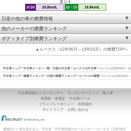
タント
JC08
20.8km/L
10・15
16.8km/L
日産の他の車の燃費情報
他のメーカーの燃費ランキング
ボディタイプ別燃費ランキング
▲ルークス（12年06月～13年03月）の燃費TOPへ
中古車トップ
中古車メーカー一覧
日産の中古車
ルークスの中古車
ルークス(12年06月～1
中古車トップ
燃費ランキング
日産の燃費ランキング
ルークスの燃費
ルークス(12年06月～
中古車情報ならカーセンサー
カーセンサーエッジ・輸入車
車買取・車査定
中古車リース
プライバシーポリシー
利用規約
サイトマップ
お問い合わせ
燃費のいい車を探すなら、中古車・中古車情報のカーセンサー！ルークス（12年06月