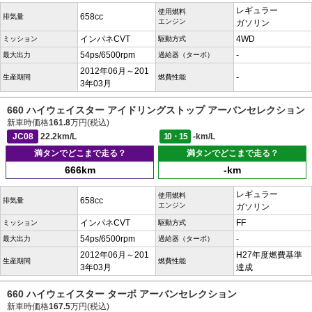
レギュラー
使用燃料
658cc
排気量
エンジン
ガソリン
インパネCVT
4WD
ミッション
駆動方式
54ps/6500rpm
-
最大出力
過給器（ターボ）
2012年06月～201
-
生産期間
燃費性能
3年03月
660 ハイウェイスター アイドリングストップ アーバンセレクション
新車時価格
161.8
万円(税込)
JC08
22.2km/L
10・15
-km/L
満タンでどこまで走る？
満タンでどこまで走る？
666km
-km
レギュラー
使用燃料
658cc
排気量
エンジン
ガソリン
インパネCVT
FF
ミッション
駆動方式
54ps/6500rpm
-
最大出力
過給器（ターボ）
2012年06月～201
H27年度燃費基準
生産期間
燃費性能
3年03月
達成
660 ハイウェイスター ターボ アーバンセレクション
新車時価格
167.5
万円(税込)