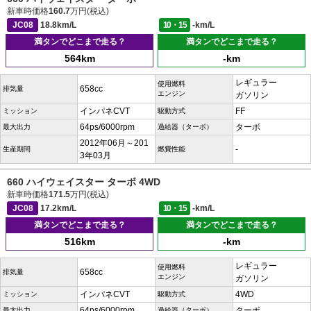
新車時価格
160.7
万円(税込)
JC08
18.8km/L
10・15
-km/L
満タンでどこまで走る？
満タンでどこまで走る？
564km
-km
レギュラー
使用燃料
658cc
排気量
エンジン
ガソリン
インパネCVT
FF
ミッション
駆動方式
64ps/6000rpm
ターボ
最大出力
過給器（ターボ）
2012年06月～201
-
生産期間
燃費性能
3年03月
660 ハイウェイスター ターボ 4WD
新車時価格
171.5
万円(税込)
JC08
17.2km/L
10・15
-km/L
満タンでどこまで走る？
満タンでどこまで走る？
516km
-km
レギュラー
使用燃料
658cc
排気量
エンジン
ガソリン
インパネCVT
4WD
ミッション
駆動方式
64ps/6000rpm
ターボ
最大出力
過給器（ターボ）