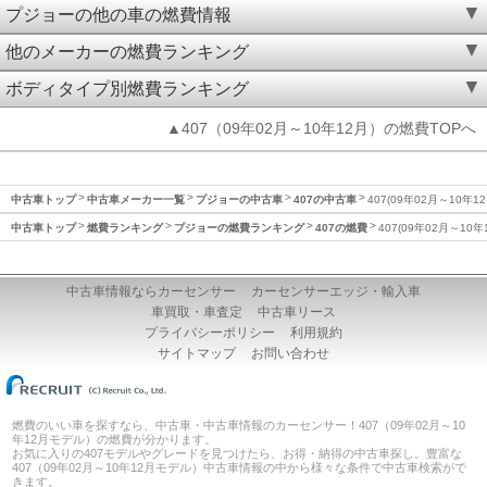
プジョーの他の車の燃費情報
他のメーカーの燃費ランキング
ボディタイプ別燃費ランキング
▲407（09年02月～10年12月）の燃費TOPへ
中古車トップ
中古車メーカー一覧
プジョーの中古車
407の中古車
407(09年02月～10年1
中古車トップ
燃費ランキング
プジョーの燃費ランキング
407の燃費
407(09年02月～10
中古車情報ならカーセンサー
カーセンサーエッジ・輸入車
車買取・車査定
中古車リース
プライバシーポリシー
利用規約
サイトマップ
お問い合わせ
燃費のいい車を探すなら、中古車・中古車情報のカーセンサー！407（09年02月～10
年12月モデル）の燃費が分かります。
お気に入りの407モデルやグレードを見つけたら、お得・納得の中古車探し。豊富な
407（09年02月～10年12月モデル）中古車情報の中から様々な条件で中古車検索がで
きます。