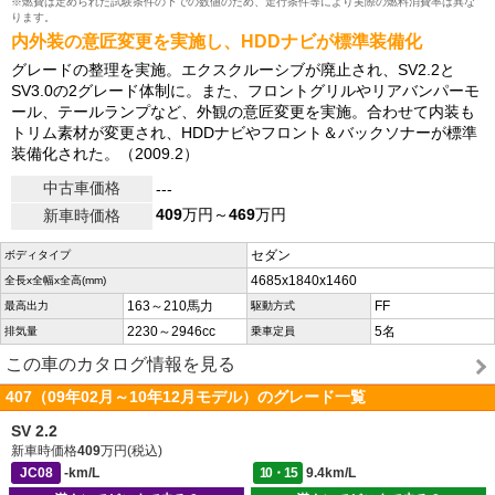
※燃費は定められた試験条件の下での数値のため、走行条件等により実際の燃料消費率は異な
ります。
内外装の意匠変更を実施し、HDDナビが標準装備化
グレードの整理を実施。エクスクルーシブが廃止され、SV2.2と
SV3.0の2グレード体制に。また、フロントグリルやリアバンパーモ
ール、テールランプなど、外観の意匠変更を実施。合わせて内装も
トリム素材が変更され、HDDナビやフロント＆バックソナーが標準
装備化された。（2009.2）
中古車価格
---
409
万円～
469
万円
新車時価格
セダン
ボディタイプ
4685x1840x1460
全長x全幅x全高(mm)
163～210馬力
FF
最高出力
駆動方式
2230～2946cc
5名
排気量
乗車定員
この車のカタログ情報を見る
407（09年02月～10年12月モデル）のグレード一覧
SV 2.2
新車時価格
409
万円(税込)
JC08
-km/L
10・15
9.4km/L