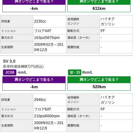
満タンでどこまで走る？
満タンでどこまで走る？
-km
611km
ハイオク
使用燃料
2230cc
排気量
エンジン
ガソリン
フロア4AT
FF
ミッション
駆動方式
163ps/5875rpm
-
最大出力
過給器（ターボ）
2009年02月～201
-
生産期間
燃費性能
0年12月
SV 3.0
新車時価格
469
万円(税込)
JC08
-km/L
10・15
8km/L
満タンでどこまで走る？
満タンでどこまで走る？
-km
520km
ハイオク
使用燃料
2946cc
排気量
エンジン
ガソリン
フロア6AT
FF
ミッション
駆動方式
210ps/6000rpm
-
最大出力
過給器（ターボ）
2009年02月～201
-
生産期間
燃費性能
0年12月