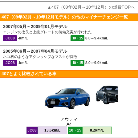
▲407（09年02月～10年12月）の燃費TOPへ
407（09年02月～10年12月モデル）の他のマイナーチェンジ一覧
2007年05月～2009年01月モデル
エンジンの改良と上級グレードの装備充実が行われた
JC08
-km/L
10・15
8.0～9.4km/L
2005年06月～2007年04月モデル
ネコ科のようなアグレッシブなマスクが特徴
JC08
-km/L
10・15
8.0～9.0km/L
407とよく比較されている車
アウディ
A4
JC08
13.6km/L
10・15
8.2km/L