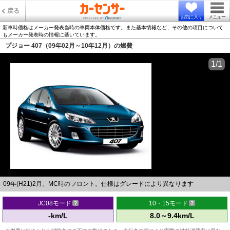
戻る
お気に入り
メニュー
新車時価格はメーカー発表当時の車両本体価格です。また基本情報など、その他の項目について
もメーカー発表時の情報に基いています。
プジョー 407（09年02月～10年12月）の燃費
1/1
09年(H21)2月、MC時のフロント。仕様はグレードにより異なります
JC08モード
10・15モード
-km/L
8.0～9.4km/L