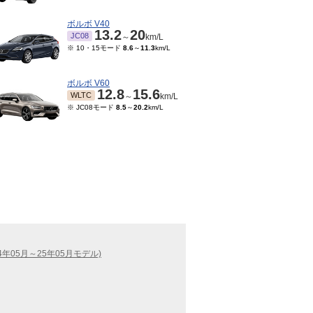
ボルボ V40
13.2
20
JC08
～
km/L
※ 10・15モード
8.6
～
11.3
km/L
ボルボ V60
12.8
15.6
WLTC
～
km/L
※ JC08モード
8.5
～
20.2
km/L
24年05月～25年05月モデル)