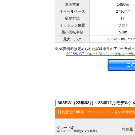
車両重量
1480kg
ホイールベース
2730mm
駆動方式
FF
ミッション位置
フロア
最小回転半径
5.3m
最大トルク
30.6kg・m/1750
※ 燃費情報は定められた試験条件の下での数値
308SW GT ブルーHDi ディーゼルタ
こ
308SW（23年03月～23年12月モデル
排気量/使用燃料・エンジン/ミッション/新車時
グレード名
排気量
WLTCモード燃費(タンク容量)