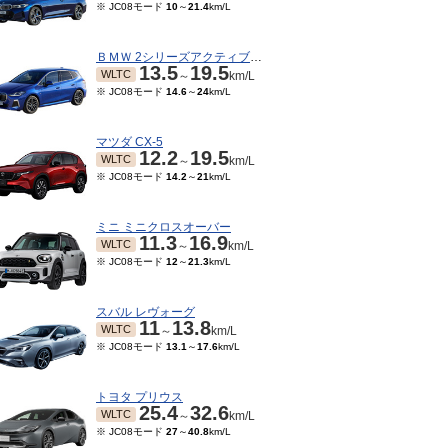
※ JC08モード
10
～
21.4
km/L
ＢＭＷ 2シリーズアクティブツアラー
13.5
19.5
WLTC
～
km/L
※ JC08モード
14.6
～
24
km/L
マツダ CX-5
12.2
19.5
WLTC
～
km/L
※ JC08モード
14.2
～
21
km/L
ミニ ミニクロスオーバー
11.3
16.9
WLTC
～
km/L
※ JC08モード
12
～
21.3
km/L
スバル レヴォーグ
11
13.8
WLTC
～
km/L
※ JC08モード
13.1
～
17.6
km/L
トヨタ プリウス
25.4
32.6
WLTC
～
km/L
※ JC08モード
27
～
40.8
km/L