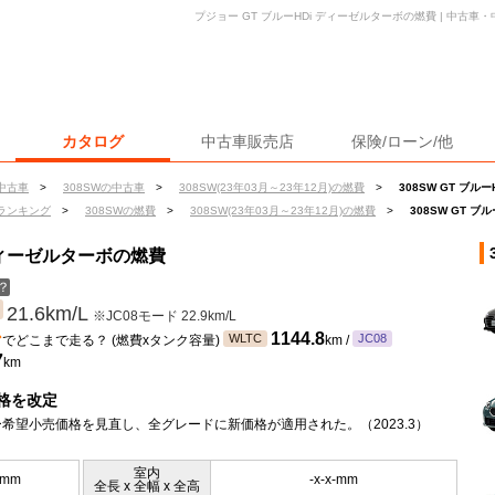
プジョー GT ブルーHDi ディーゼルターボの燃費 | 中古
カタログ
中古車販売店
保険/ローン/他
中古車
>
308SWの中古車
>
308SW(23年03月～23年12月)の燃費
>
308SW GT ブ
ランキング
>
308SWの燃費
>
308SW(23年03月～23年12月)の燃費
>
308SW GT 
 ディーゼルターボの燃費
？
21.6km/L
※JC08モード 22.9km/L
ン
1144.8
WLTC
JC08
でどこまで走る？ (燃費xタンク容量)
km /
7
km
格を改定
希望小売価格を見直し、全グレードに新価格が適用された。（2023.3）
室内
5mm
-x-x-mm
全長 x 全幅 x 全高