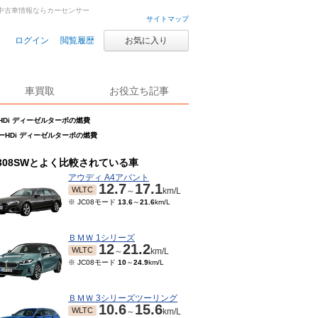
車・中古車情報ならカーセンサー
サイトマップ
ログイン
閲覧履歴
お気に入り
車買取
お役立ち記事
ルーHDi ディーゼルターボの燃費
ブルーHDi ディーゼルターボの燃費
308SWとよく比較されている車
アウディ A4アバント
12.7
17.1
WLTC
～
km/L
※ JC08モード
13.6
～
21.6
km/L
ＢＭＷ 1シリーズ
12
21.2
WLTC
～
km/L
※ JC08モード
10
～
24.9
km/L
ＢＭＷ 3シリーズツーリング
10.6
15.6
WLTC
～
km/L