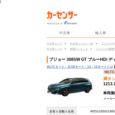
{
中古車
輸入車
中古車トップ
>
中古車メーカー一覧
>
プジョーの
中古車トップ
>
燃費ランキング
>
プジョーの燃費
プジョー 308SW GT ブルーHDi
WLTCモード、JC08モード、10・15モードとは
WLTC
満タ
1213.
車両価
メーカー
全長 x 全幅 x 全高
4655x1850x148