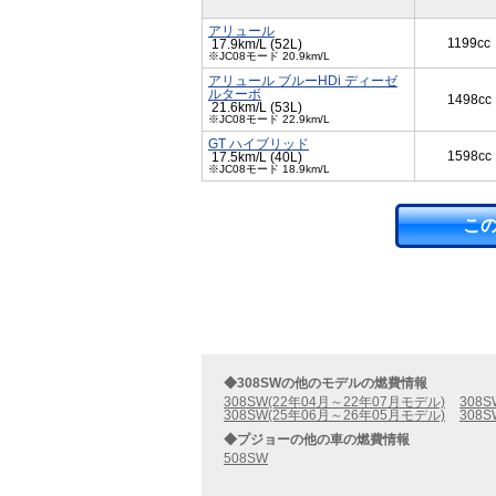
アリュール
1199cc
17.9km/L (52L)
※JC08モード 20.9km/L
アリュール ブルーHDi ディーゼ
ルターボ
1498cc
21.6km/L (53L)
※JC08モード 22.9km/L
GT ハイブリッド
1598cc
17.5km/L (40L)
※JC08モード 18.9km/L
こ
◆308SWの他のモデルの燃費情報
308SW(22年04月～22年07月モデル)
308
308SW(25年06月～26年05月モデル)
308
◆プジョーの他の車の燃費情報
508SW