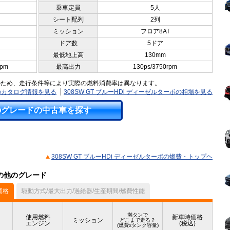
乗車定員
5人
シート配列
2列
ミッション
フロア8AT
ドア数
5ドア
最低地上高
130mm
rpm
最高出力
130ps/3750rpm
のため、走行条件等により実際の燃料消費率は異なります。
ーボのカタログ情報を見る
308SW GT ブルーHDi ディーゼルターボの相場を見る
のグレードの中古車を探す
308SW GT ブルーHDi ディーゼルターボの燃費・トップヘ
）の他のグレード
価格
駆動方式/最大出力/過給器/生産期間/燃費性能
満タンで
使用燃料
新車時価格
ミッション
どこまで走る？
エンジン
(税込)
(燃費xタンク容量)