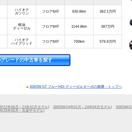
ハイオク
フロア8AT
930.8km
362.1
万円
ガソリン
軽油
フロア8AT
1144.8km
387
万円
ディーゼル
ハイオク
フロア8AT
700km
576.6
万円
ハイブリッド
のグレードの中古車を探す
308SW GT ブルーHDi ディーゼルターボの燃費・トップヘ
SW(22年08月～23年02月モデル)
308SW(24年01月～24年04月モデル)
308SW(
SW(26年06月～生産中モデル)