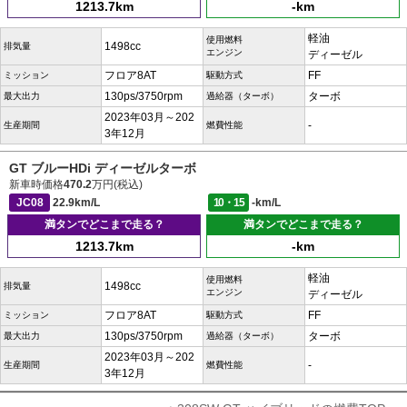
1213.7km
-km
軽油
使用燃料
1498cc
排気量
エンジン
ディーゼル
フロア8AT
FF
ミッション
駆動方式
130ps/3750rpm
ターボ
最大出力
過給器（ターボ）
2023年03月～202
-
生産期間
燃費性能
3年12月
GT ブルーHDi ディーゼルターボ
新車時価格
470.2
万円(税込)
JC08
22.9km/L
10・15
-km/L
満タンでどこまで走る？
満タンでどこまで走る？
1213.7km
-km
軽油
使用燃料
1498cc
排気量
エンジン
ディーゼル
フロア8AT
FF
ミッション
駆動方式
130ps/3750rpm
ターボ
最大出力
過給器（ターボ）
2023年03月～202
-
生産期間
燃費性能
3年12月