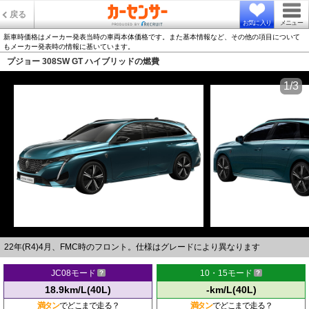
戻る
お気に入り
メニュー
新車時価格はメーカー発表当時の車両本体価格です。また基本情報など、その他の項目について
もメーカー発表時の情報に基いています。
プジョー 308SW GT ハイブリッドの燃費
1/3
22年(R4)4月、FMC時のフロント。仕様はグレードにより異なります
JC08モード
10・15モード
18.9km/L(40L)
-km/L(40L)
満タン
でどこまで走る？
満タン
でどこまで走る？