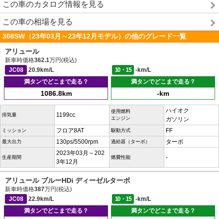
この車のカタログ情報を見る
この車の相場を見る
308SW（23年03月～23年12月モデル）の他のグレード一覧
アリュール
新車時価格
362.1
万円(税込)
JC08
20.9km/L
10・15
-km/L
満タンでどこまで走る？
満タンでどこまで走る？
1086.8km
-km
ハイオク
使用燃料
1199cc
排気量
エンジン
ガソリン
フロア8AT
FF
ミッション
駆動方式
130ps/5500rpm
ターボ
最大出力
過給器（ターボ）
2023年03月～202
-
生産期間
燃費性能
3年12月
アリュール ブルーHDi ディーゼルターボ
新車時価格
387
万円(税込)
JC08
22.9km/L
10・15
-km/L
満タンでどこまで走る？
満タンでどこまで走る？