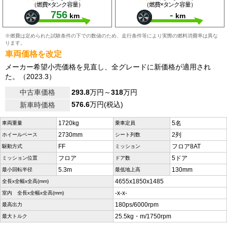
（燃費×タンク容量）
（燃費×タンク容量）
756
-
km
km
※燃費は定められた試験条件の下での数値のため、走行条件等により実際の燃料消費率は異な
ります。
車両価格を改定
メーカー希望小売価格を見直し、全グレードに新価格が適用され
た。（2023.3）
中古車価格
293.8
万円～
318
万円
576.6
万円(税込)
新車時価格
1720kg
5名
車両重量
乗車定員
2730mm
2列
ホイールベース
シート列数
FF
フロア8AT
駆動方式
ミッション
フロア
5ドア
ミッション位置
ドア数
5.3m
130mm
最小回転半径
最低地上高
4655x1850x1485
全長x全幅x全高(mm)
-x-x-
室内 全長x全幅x全高(mm)
180ps/6000rpm
最高出力
25.5kg・m/1750rpm
最大トルク