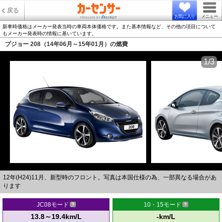
戻る
お気に入り
メニュー
新車時価格はメーカー発表当時の車両本体価格です。また基本情報など、その他の項目について
もメーカー発表時の情報に基いています。
プジョー 208（14年06月～15年01月）の燃費
1/3
12年(H24)11月、新型時のフロント。写真は本国仕様の為、一部異なる場合があ
ります
JC08モード
10・15モード
13.8～19.4km/L
-km/L