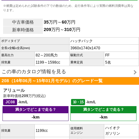
※燃費は定められた試験条件の下での数値のため、走行条件等により実際の燃料消費率は異な
ります。
中古車価格
35
万円～
60
万円
209
万円～
310
万円
新車時価格
ハッチバック
ボディタイプ
3960x1740x1470
全長x全幅x全高(mm)
82～200馬力
FF
最高出力
駆動方式
1199～1598cc
5名
排気量
乗車定員
この車のカタログ情報を見る
208（14年06月～15年01月モデル）のグレード一覧
アリュール
新車時価格
209
万円(税込)
JC08
-km/L
10・15
-km/L
満タンでどこまで走る？
満タンでどこまで走る？
-km
-km
ハイオク
使用燃料
1199cc
排気量
エンジン
ガソリン