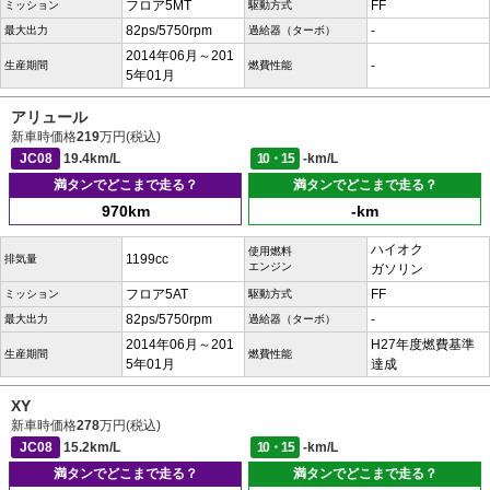
フロア5MT
FF
ミッション
駆動方式
82ps/5750rpm
-
最大出力
過給器（ターボ）
2014年06月～201
-
生産期間
燃費性能
5年01月
アリュール
新車時価格
219
万円(税込)
JC08
19.4km/L
10・15
-km/L
満タンでどこまで走る？
満タンでどこまで走る？
970km
-km
ハイオク
使用燃料
1199cc
排気量
エンジン
ガソリン
フロア5AT
FF
ミッション
駆動方式
82ps/5750rpm
-
最大出力
過給器（ターボ）
2014年06月～201
H27年度燃費基準
生産期間
燃費性能
5年01月
達成
XY
新車時価格
278
万円(税込)
JC08
15.2km/L
10・15
-km/L
満タンでどこまで走る？
満タンでどこまで走る？