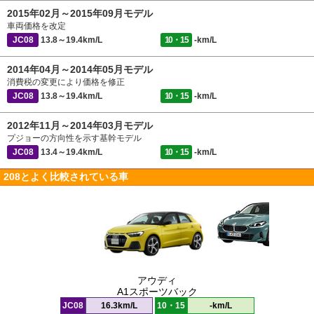
2015年02月～2015年09月モデル
車両価格を改定
JC08
13.8～19.4km/L
10・15
-km/L
2014年04月～2014年05月モデル
消費税の変更により価格を修正
JC08
13.8～19.4km/L
10・15
-km/L
2012年11月～2014年03月モデル
プジョーの方向性を示す基幹モデル
JC08
13.4～19.4km/L
10・15
-km/L
208とよく比較されている車
アウディ
A1スポーツバック
JC08
16.3km/L
10・15
-km/L