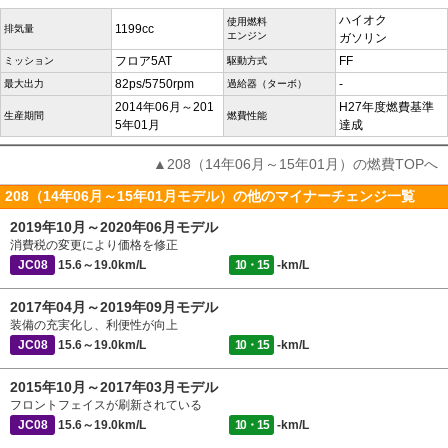
ハイオク
使用燃料
1199cc
排気量
エンジン
ガソリン
フロア5AT
FF
ミッション
駆動方式
82ps/5750rpm
-
最大出力
過給器（ターボ）
2014年06月～201
H27年度燃費基準
生産期間
燃費性能
5年01月
達成
▲208（14年06月～15年01月）の燃費TOPへ
208（14年06月～15年01月モデル）の他のマイナーチェンジ一覧
2019年10月～2020年06月モデル
消費税の変更により価格を修正
JC08
15.6～19.0km/L
10・15
-km/L
2017年04月～2019年09月モデル
装備の充実化し、利便性が向上
JC08
15.6～19.0km/L
10・15
-km/L
2015年10月～2017年03月モデル
フロントフェイスが刷新されている
JC08
15.6～19.0km/L
10・15
-km/L