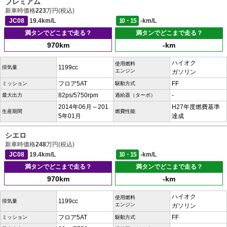
プレミアム
新車時価格
223
万円(税込)
JC08
19.4km/L
10・15
-km/L
満タンでどこまで走る？
満タンでどこまで走る？
970km
-km
ハイオク
使用燃料
1199cc
排気量
エンジン
ガソリン
フロア5AT
FF
ミッション
駆動方式
82ps/5750rpm
-
最大出力
過給器（ターボ）
2014年06月～201
H27年度燃費基準
生産期間
燃費性能
5年01月
達成
シエロ
新車時価格
248
万円(税込)
JC08
19.4km/L
10・15
-km/L
満タンでどこまで走る？
満タンでどこまで走る？
970km
-km
ハイオク
使用燃料
1199cc
排気量
エンジン
ガソリン
フロア5AT
FF
ミッション
駆動方式