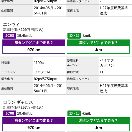
82ps/5750rpm
-
最大出力
過給器（ターボ）
2014年06月～201
H27年度燃費基準
生産期間
燃費性能
5年01月
達成
エンヴィ
新車時価格
209
万円(税込)
JC08
19.4km/L
10・15
-km/L
満タンでどこまで走る？
満タンでどこまで走る？
970km
-km
ハイオク
使用燃料
1199cc
排気量
エンジン
ガソリン
フロア5AT
FF
ミッション
駆動方式
82ps/5750rpm
-
最大出力
過給器（ターボ）
2014年06月～201
H27年度燃費基準
生産期間
燃費性能
5年01月
達成
ロラン ギャロス
新車時価格
257
万円(税込)
JC08
19.4km/L
10・15
-km/L
満タンでどこまで走る？
満タンでどこまで走る？
970km
-km