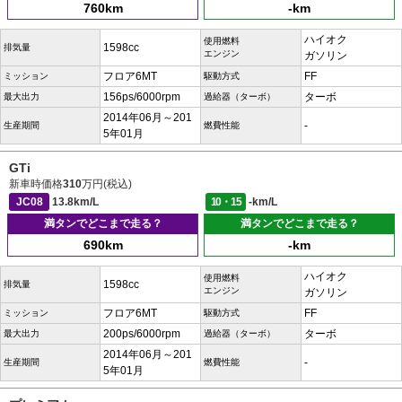
760km
-km
ハイオク
使用燃料
1598cc
排気量
エンジン
ガソリン
フロア6MT
FF
ミッション
駆動方式
156ps/6000rpm
ターボ
最大出力
過給器（ターボ）
2014年06月～201
-
生産期間
燃費性能
5年01月
GTi
新車時価格
310
万円(税込)
JC08
13.8km/L
10・15
-km/L
満タンでどこまで走る？
満タンでどこまで走る？
690km
-km
ハイオク
使用燃料
1598cc
排気量
エンジン
ガソリン
フロア6MT
FF
ミッション
駆動方式
200ps/6000rpm
ターボ
最大出力
過給器（ターボ）
2014年06月～201
-
生産期間
燃費性能
5年01月