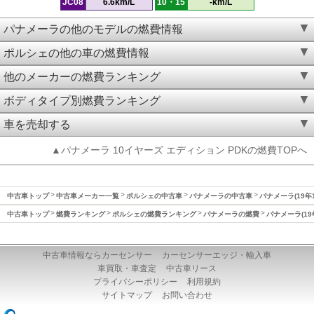
JC08
6.6km/L
10・15
-km/L
パナメーラの他のモデルの燃費情報
ポルシェの他の車の燃費情報
他のメーカーの燃費ランキング
ボディタイプ別燃費ランキング
車を売却する
▲パナメーラ 10イヤーズ エディション PDKの燃費TOPへ
中古車トップ
中古車メーカー一覧
ポルシェの中古車
パナメーラの中古車
パナメーラ(19年
中古車トップ
燃費ランキング
ポルシェの燃費ランキング
パナメーラの燃費
パナメーラ(19
中古車情報ならカーセンサー
カーセンサーエッジ・輸入車
車買取・車査定
中古車リース
プライバシーポリシー
利用規約
サイトマップ
お問い合わせ