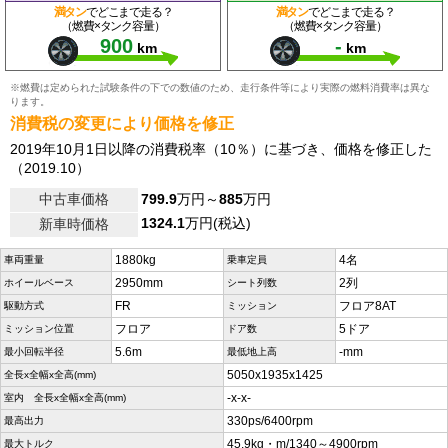
満タン
でどこまで走る？
満タン
でどこまで走る？
（燃費×タンク容量）
（燃費×タンク容量）
900
-
km
km
※燃費は定められた試験条件の下での数値のため、走行条件等により実際の燃料消費率は異な
ります。
消費税の変更により価格を修正
2019年10月1日以降の消費税率（10％）に基づき、価格を修正した
（2019.10）
中古車価格
799.9
万円～
885
万円
1324.1
万円(税込)
新車時価格
1880kg
4名
車両重量
乗車定員
2950mm
2列
ホイールベース
シート列数
FR
フロア8AT
駆動方式
ミッション
フロア
5ドア
ミッション位置
ドア数
5.6m
-mm
最小回転半径
最低地上高
5050x1935x1425
全長x全幅x全高(mm)
-x-x-
室内 全長x全幅x全高(mm)
330ps/6400rpm
最高出力
45.9kg・m/1340～4900rpm
最大トルク