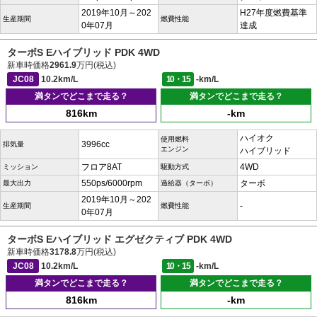
2019年10月～202
H27年度燃費基準
生産期間
燃費性能
0年07月
達成
ターボS Eハイブリッド PDK 4WD
新車時価格
2961.9
万円(税込)
JC08
10.2km/L
10・15
-km/L
満タンでどこまで走る？
満タンでどこまで走る？
816km
-km
ハイオク
使用燃料
3996cc
排気量
エンジン
ハイブリッド
フロア8AT
4WD
ミッション
駆動方式
550ps/6000rpm
ターボ
最大出力
過給器（ターボ）
2019年10月～202
-
生産期間
燃費性能
0年07月
ターボS Eハイブリッド エグゼクティブ PDK 4WD
新車時価格
3178.8
万円(税込)
JC08
10.2km/L
10・15
-km/L
満タンでどこまで走る？
満タンでどこまで走る？
816km
-km