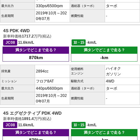
330ps/6500rpm
ターボ
最大出力
過給器（ターボ）
2019年10月～202
-
生産期間
燃費性能
0年07月
4S PDK 4WD
新車時価格
1717.2
万円(税込)
JC08
11.6km/L
10・15
-km/L
満タンでどこまで走る？
満タンでどこまで走る？
870km
-km
ハイオク
使用燃料
2894cc
排気量
エンジン
ガソリン
フロア8AT
4WD
ミッション
駆動方式
440ps/6600rpm
ターボ
最大出力
過給器（ターボ）
2019年10月～202
-
生産期間
燃費性能
0年07月
4S エグゼクティブ PDK 4WD
新車時価格
1891.4
万円(税込)
JC08
11.6km/L
10・15
-km/L
満タンでどこまで走る？
満タンでどこまで走る？