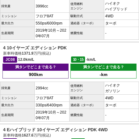
ハイオク
使用燃料
3996cc
排気量
エンジン
ハイブリッド
フロア8AT
4WD
ミッション
駆動方式
550ps/6000rpm
ターボ
最大出力
過給器（ターボ）
2019年10月～202
-
生産期間
燃費性能
0年07月
4 10イヤーズ エディション PDK
新車時価格
1371.9
万円(税込)
JC08
12.0km/L
10・15
-km/L
満タンでどこまで走る？
満タンでどこまで走る？
900km
-km
ハイオク
使用燃料
2994cc
排気量
エンジン
ガソリン
フロア8AT
4WD
ミッション
駆動方式
330ps/6400rpm
ターボ
最大出力
過給器（ターボ）
2019年10月～202
-
生産期間
燃費性能
0年07月
4 Eハイブリッド 10イヤーズ エディション PDK 4WD
新車時価格
1627.6
万円(税込)