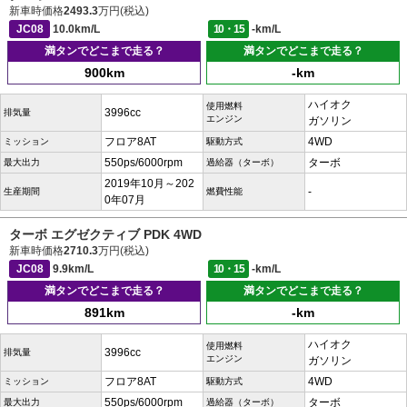
新車時価格
2493.3
万円(税込)
JC08
10.0km/L
10・15
-km/L
満タンでどこまで走る？
満タンでどこまで走る？
900km
-km
ハイオク
使用燃料
3996cc
排気量
エンジン
ガソリン
フロア8AT
4WD
ミッション
駆動方式
550ps/6000rpm
ターボ
最大出力
過給器（ターボ）
2019年10月～202
-
生産期間
燃費性能
0年07月
ターボ エグゼクティブ PDK 4WD
新車時価格
2710.3
万円(税込)
JC08
9.9km/L
10・15
-km/L
満タンでどこまで走る？
満タンでどこまで走る？
891km
-km
ハイオク
使用燃料
3996cc
排気量
エンジン
ガソリン
フロア8AT
4WD
ミッション
駆動方式
550ps/6000rpm
ターボ
最大出力
過給器（ターボ）