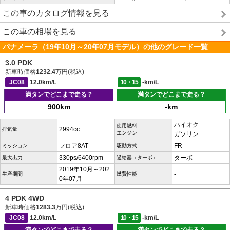
この車のカタログ情報を見る
この車の相場を見る
パナメーラ（19年10月～20年07月モデル）の他のグレード一覧
3.0 PDK
新車時価格
1232.4
万円(税込)
JC08
12.0km/L
10・15
-km/L
満タンでどこまで走る？
満タンでどこまで走る？
900km
-km
ハイオク
使用燃料
2994cc
排気量
エンジン
ガソリン
フロア8AT
FR
ミッション
駆動方式
330ps/6400rpm
ターボ
最大出力
過給器（ターボ）
2019年10月～202
-
生産期間
燃費性能
0年07月
4 PDK 4WD
新車時価格
1283.3
万円(税込)
JC08
12.0km/L
10・15
-km/L