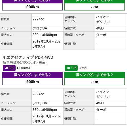
満タンでどこまで走る？
満タンでどこまで走る？
900km
-km
ハイオク
使用燃料
2994cc
排気量
エンジン
ガソリン
フロア8AT
4WD
ミッション
駆動方式
330ps/6400rpm
ターボ
最大出力
過給器（ターボ）
2019年10月～202
-
生産期間
燃費性能
0年07月
4 エグゼクティブ PDK 4WD
新車時価格
1405.6
万円(税込)
JC08
12.0km/L
10・15
-km/L
満タンでどこまで走る？
満タンでどこまで走る？
900km
-km
ハイオク
使用燃料
2994cc
排気量
エンジン
ガソリン
フロア8AT
4WD
ミッション
駆動方式
330ps/6400rpm
ターボ
最大出力
過給器（ターボ）
2019年10月～202
-
生産期間
燃費性能
0年07月