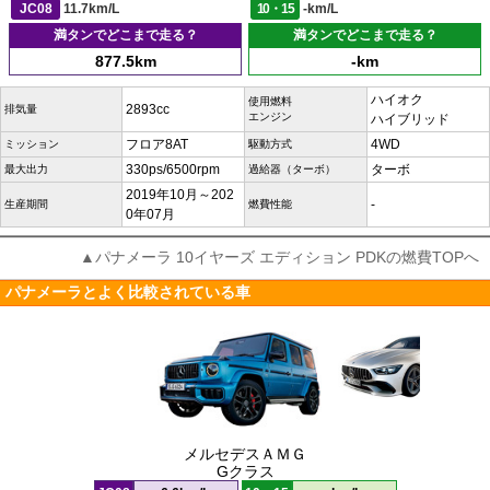
JC08
11.7km/L
10・15
-km/L
満タンでどこまで走る？
満タンでどこまで走る？
877.5km
-km
ハイオク
使用燃料
2893cc
排気量
エンジン
ハイブリッド
フロア8AT
4WD
ミッション
駆動方式
330ps/6500rpm
ターボ
最大出力
過給器（ターボ）
2019年10月～202
-
生産期間
燃費性能
0年07月
▲パナメーラ 10イヤーズ エディション PDKの燃費TOPへ
パナメーラとよく比較されている車
メルセデスＡＭＧ
Gクラス