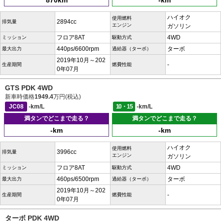
870km
-km
ハイオク
使用燃料
2894cc
排気量
エンジン
ガソリン
フロア8AT
4WD
ミッション
駆動方式
440ps/6600rpm
ターボ
最大出力
過給器（ターボ）
2019年10月～202
-
生産期間
燃費性能
0年07月
GTS PDK 4WD
新車時価格
1949.4
万円(税込)
JC08
-km/L
10・15
-km/L
満タンでどこまで走る？
満タンでどこまで走る？
-km
-km
ハイオク
使用燃料
3996cc
排気量
エンジン
ガソリン
フロア8AT
4WD
ミッション
駆動方式
460ps/6500rpm
ターボ
最大出力
過給器（ターボ）
2019年10月～202
-
生産期間
燃費性能
0年07月
ターボ PDK 4WD