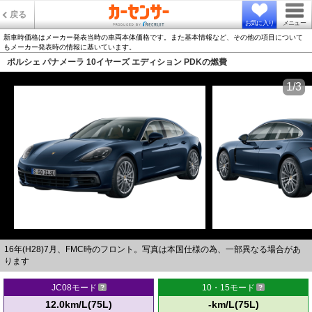
戻る
お気に入り
メニュー
新車時価格はメーカー発表当時の車両本体価格です。また基本情報など、その他の項目について
もメーカー発表時の情報に基いています。
ポルシェ パナメーラ 10イヤーズ エディション PDKの燃費
1/3
16年(H28)7月、FMC時のフロント。写真は本国仕様の為、一部異なる場合があ
ります
JC08モード
10・15モード
12.0km/L(75L)
-km/L(75L)