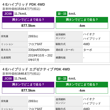
4 Eハイブリッド PDK 4WD
新車時価格
1516.6
万円(税込)
JC08
11.7km/L
10・15
-km/L
満タンでどこまで走る？
満タンでどこまで走る？
877.5km
-km
ハイオク
使用燃料
2893cc
排気量
エンジン
ハイブリッド
フロア8AT
4WD
ミッション
駆動方式
330ps/6500rpm
ターボ
最大出力
過給器（ターボ）
2019年10月～202
-
生産期間
燃費性能
0年07月
4 Eハイブリッド エグゼクティブ PDK 4WD
新車時価格
1640.8
万円(税込)
JC08
11.7km/L
10・15
-km/L
満タンでどこまで走る？
満タンでどこまで走る？
877.5km
-km
ハイオク
使用燃料
2893cc
排気量
エンジン
ハイブリッド
フロア8AT
4WD
ミッション
駆動方式