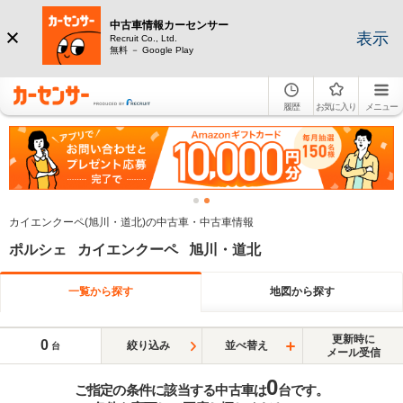
中古車情報カーセンサー
表示
Recruit Co., Ltd.
無料 － Google Play
履歴
お気に入り
メニュー
カイエンクーペ(旭川・道北)の中古車・中古車情報
ポルシェ カイエンクーペ 旭川・道北
一覧から探す
地図から探す
更新時に
0
絞り込み
並べ替え
台
メール受信
0
ご指定の条件に該当する中古車は
台です。