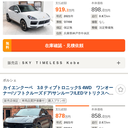
パイプ/リアサイドエアバッグ
支払総額
本体価格
919.
898.
3
0
万円
万円
年式
2021
年
走行
0.8
万km
車検
'27/08
修復
なし
保証
保証無
整備
法定整備無
住所
兵庫県神戸市中央区
無
在庫確認・見積依頼
料
販売店：
ＳＫＹ ＴＩＭＥＬＥＳＳ Ｋｏｂｅ
ポルシェ
カイエンクーペ 3.0 ティプトロニックS 4WD ワンオー
ナー/ソフトクルーズドア/サンルーフ/LEDマトリクスヘッ
ドライト/純正21インチRSホイール/スポーツテールパイ
販売店保証
車両品質評価書付
購入プラン付
プ(シルバー/全席シートヒーター/ACC/プライバシーガラ
ス/デジタルインナーミラー/純正ナビ/ETC
支払総額
本体価格
878
858.
0
万円
万円
年式
2021
年
走行
2.0
万km