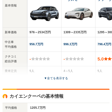
基本情報
新車価格
976～2534万円
1309～2335万円
1295～30
中古車
956.7万円
996.3万円
796.4万円
平均価格
クチコミ
-
-
5.0
総合評価
乗車定員
5人
4～5人
5人
▼
全てを表示する
ドア数
5ドア
5ドア
5ドア
全高
全高
全高
カイエンクーペの基本情報
1.67m～1.7m
1.41m
1.42m
平均価格
1205.7万円