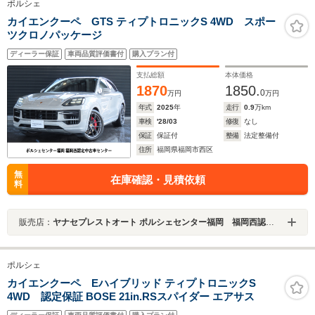
ポルシェ
カイエンクーペ GTS ティプトロニックS 4WD スポー
ツクロノパッケージ
ディーラー保証
車両品質評価書付
購入プラン付
支払総額
本体価格
1870
1850.
0
万円
万円
年式
2025
年
走行
0.9
万km
車検
'28/03
修復
なし
保証
保証付
整備
法定整備付
住所
福岡県福岡市西区
無
在庫確認・見積依頼
料
販売店：
ヤナセプレストオート ポルシェセンター福岡 福岡西認定中古車センター
ポルシェ
カイエンクーペ Eハイブリッド ティプトロニックS
4WD 認定保証 BOSE 21in.RSスパイダー エアサス