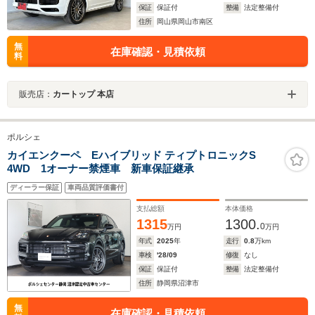
保証
保証付
整備
法定整備付
住所
岡山県岡山市南区
無
在庫確認・見積依頼
料
販売店：
カートップ 本店
ポルシェ
カイエンクーペ Eハイブリッド ティプトロニックS
4WD 1オーナー禁煙車 新車保証継承
ディーラー保証
車両品質評価書付
支払総額
本体価格
1315
1300.
0
万円
万円
年式
2025
年
走行
0.8
万km
車検
'28/09
修復
なし
保証
保証付
整備
法定整備付
住所
静岡県沼津市
無
在庫確認・見積依頼