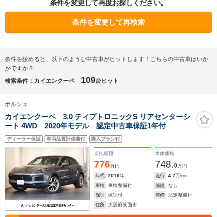
条件を変更して再度お探しください。
条件を変更して再検索
条件を緩めると、以下のような中古車がヒットします！こちらの中古車はいか
がですか？
109
検索条件：カイエンクーペ
台ヒット
ポルシェ
カイエンクーペ 3.0 ティプトロニックS リアセンターシ
ート 4WD 2020年モデル 認定中古車保証1年付
ディーラー保証
車両品質評価書付
購入プラン付
支払総額
本体価格
776
748.
0
万円
万円
年式
2019
年
走行
4.7
万km
車検
車検整備付
修復
なし
保証
保証付
整備
法定整備付
住所
大阪府箕面市