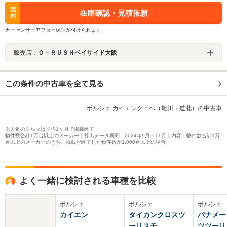
無
在庫確認・見積依頼
料
カーセンサーアフター保証が付けられます
販売店：
Ｏ－ＲＵＳＨベイサイド大阪
この条件の中古車を全て見る
ポルシェ カイエンクーペ（旭川・道北）の中古車
※人気のクルマは平均1ヶ月で掲載終了
物件数合計1万台以上のメーカー｜算出データ期間：2024年9月～11月｜内容：物件数合計1万
台以上のメーカーのうち、掲載が終了した物件数が1,000台以上の場合
よく一緒に検討される車種を比較
ポルシェ
ポルシェ
ポルシェ
カイエン
タイカンクロスツ
パナメー
ーリスモ
ツツーリ