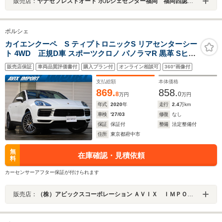
販売店：
ヤナセプレストオート ポルシェセンター福岡 福岡西認定中古車センター
ポルシェ
カイエンクーペ S ティプトロニックS リアセンターシー
ト 4WD 正規D車 スポーツクロノ パノラマR 黒革 Sヒー
ター 5人乗り PCMナビ BOSE アンビエントライト 全周
販売店保証
車両品質評価書付
購入プラン付
オンライン相談可
360°画像付
C&PAS ACC&LCA&LDW LEDヘッドライト(PDLS付) エ
ントリーD ソフトクローズ スポーツテールパイプ PASM
支払総額
本体価格
純正21AW
869.
858.
8
0
万円
万円
年式
2020
年
走行
2.4
万km
車検
'27/03
修復
なし
保証
保証付
整備
法定整備付
住所
東京都府中市
無
在庫確認・見積依頼
料
カーセンサーアフター保証が付けられます
販売店：
（株）アビックスコーポレーション ＡＶＩＸ ＩＭＰＯＲＴ 府中店