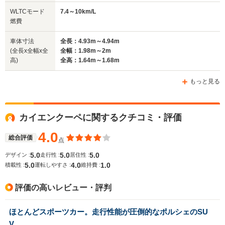
全幅
全幅
全
WLTCモード
7.4～10km/L
サイズ
1.98m～1.99m
1.97m
1.
燃費
全長
全長
(全長x全幅x全高)
4.92m～4.93m
4.97m～4.98m
5.
車体寸法
全長：4.93m～4.94m
(全長x全幅x全
全幅：1.98m～2m
高)
全高：1.64m～1.68m
ホイールベース
ホイールベース
ホイー
-m
-m
もっと見る
7.4～10.0km/L
7.9～10.3
└市街地:4.8～
└市街地:5
カイエンクーペに関するクチコミ・評価
WLTCモード
7.3km/L
7.2km/L
-
燃費
└郊外:7.7～11.0km/L
└郊外:8.2
4.0
総合評価
点
└高速道路:9.2～
└高速道路:
11.4km/L
12.2km/L
5.0
5.0
5.0
デザイン :
走行性 :
居住性 :
5.0
4.0
1.0
積載性 :
運転しやすさ :
維持費 :
排気量
2893～3996cc
-
2893～39
評価の高いレビュー・評判
駆動方式
4WD
4WD
4WD
ほとんどスポーツカー。走行性能が圧倒的なポルシェのSU
V。