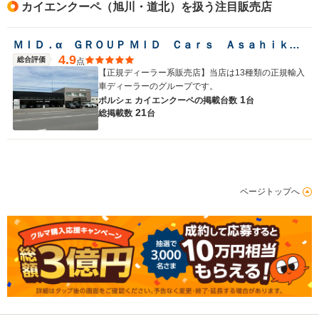
カイエンクーペ（旭川・道北）を扱う注目販売店
ＭＩＤ．α ＧＲＯＵＰ ＭＩＤ Ｃａｒｓ Ａｓａｈｉｋａｗａ／（株）ＭＩＤ北海道
4.9
総合評価
点
【正規ディーラー系販売店】当店は13種類の正規輸入
車ディーラーのグループです。
1
ポルシェ カイエンクーペの
掲載台数
台
21
総掲載数
台
ページトップへ