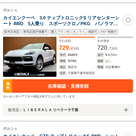
ポルシェ
カイエンクーペ 3.0 ティプトロニックS リアセンターシ
ート 4WD 5人乗り スポーツクロノPKG パノラマ
SR ACC ベージュ革 シートH ナビ 360° Dイン
販売店保証
車両品質評価書付
購入プラン付
オンライン相談可
360°画像付
ナーミラー 純正20インチAW マトリックスLED 電動
リアゲート アクティブセーフティ エントリー&ドライ
支払総額
本体価格
ブシステム
729.
720.
8
7
万円
万円
年式
2020
年
走行
5.1
万km
車検
'27/02
修復
なし
保証
保証付
整備
法定整備付
住所
千葉県千葉市稲毛区
無
在庫確認・見積依頼
料
カーセンサーアフター保証がBプランに付いています
販売店：
ＬＩＢＥＲＡＬＡ リベラーラ千葉
ポルシェ