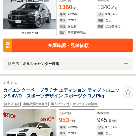
支払総額
本体価格
1360
1340.
0
万円
万円
年式
2025
年
走行
0.3
万km
車検
'27/04
修復
なし
保証
保証付
整備
法定整備付
住所
東京都練馬区
無
在庫確認・見積依頼
料
販売店：
ポルシェセンター練馬
ポルシェ
カイエンクーペ プラチナ エディション ティプトロニッ
クS 4WD スポーツデザイン スポーツクロノPkg
販売店保証
車両品質評価書付
購入プラン付
オンライン相談可
支払総額
本体価格
953
945.
0
万円
万円
年式
2022
年
走行
3.1
万km
車検
'27/11
修復
なし