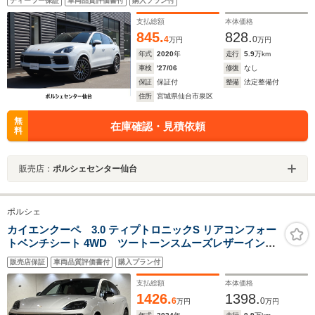
ディーラー保証
車両品質評価書付
購入プラン付
支払総額
本体価格
845.
828.
4
0
万円
万円
年式
2020
年
走行
5.9
万km
車検
'27/06
修復
なし
保証
保証付
整備
法定整備付
住所
宮城県仙台市泉区
無
在庫確認・見積依頼
料
販売店：
ポルシェセンター仙台
ポルシェ
カイエンクーペ 3.0 ティプトロニックS リアコンフォー
トベンチシート 4WD ツートーンスムーズレザーインテ
リア(ブラック/ボルドーレッド)/シートベンチレーション
販売店保証
車両品質評価書付
購入プラン付
(フロント)/エクステンデッドエクステリアパッケージ(ハ
イグロスブラック)/スポーツテールパイプ(ダークブロン
支払総額
本体価格
ズ)
1426.
1398.
6
0
万円
万円