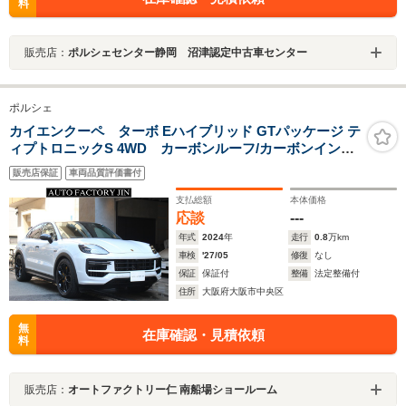
料
販売店：
ポルシェセンター静岡 沼津認定中古車センター
ポルシェ
カイエンクーペ ターボ Eハイブリッド GTパッケージ テ
ィプトロニックS 4WD カーボンルーフ/カーボンインテ
リア/PCCB/BOSEサウンド/PDCC/スポーツエキゾース
販売店保証
車両品質評価書付
ト/GTデザイン22インチAW/ブラックレザー/スポーツクロ
ノ/リアアクスル/パッセンジャーディスプレイ/ナイトビュ
支払総額
本体価格
ーアシスト/有償カラー
応談
---
年式
2024
年
走行
0.8
万km
車検
'27/05
修復
なし
保証
保証付
整備
法定整備付
住所
大阪府大阪市中央区
無
在庫確認・見積依頼
料
販売店：
オートファクトリー仁 南船場ショールーム