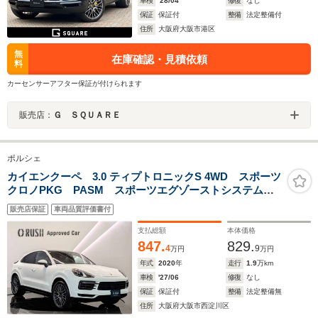
車検
'28/04
修復
なし
保証
保証付
整備
法定整備付
住所
大阪府大阪市港区
無
在庫確認・見積依頼
料
カーセンサーアフター保証が付けられます
販売店：
Ｇ ＳＱＵＡＲＥ
ポルシェ
カイエンクーペ 3.0 ティプトロニックS 4WD スポーツ
クロノPKG PASM スポーツエグゾーストシステム
21インチRSスパイダーデザインホイール コンフォート
販売店保証
車両品質評価書付
アクセス LEDヘッドライト ソフトクローズドア レ
ーンキープアシスト パノラマガラスルーフ
支払総額
本体価格
847.
829.
4
9
万円
万円
年式
2020
年
走行
1.9
万km
車検
'27/06
修復
なし
保証
保証付
整備
法定整備無
住所
大阪府大阪市西淀川区