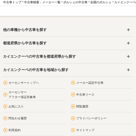
中古車トップ
中古車検索：メーカー一覧
ポルシェの中古車
全国のポルシェ
カイエンクーペ
他の車種から中古車を探す
都道府県から中古車を探す
カイエンクーペの中古車を都道府県から探す
カイエンクーペの中古車を地域から探す
カーセンサートップへ
メーカー認定中古車
カーセンサー
中古車リース
アフター保証対象車
お気に入り
閲覧履歴
問合わせ履歴
プライバシーポリシー
利用規約
サイトマップ