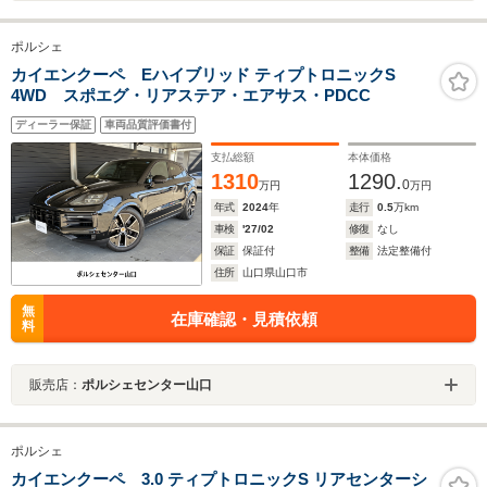
ポルシェ
カイエンクーペ Eハイブリッド ティプトロニックS
4WD スポエグ・リアステア・エアサス・PDCC
ディーラー保証
車両品質評価書付
支払総額
本体価格
1310
1290.
0
万円
万円
年式
2024
年
走行
0.5
万km
車検
'27/02
修復
なし
保証
保証付
整備
法定整備付
住所
山口県山口市
無
在庫確認・見積依頼
料
販売店：
ポルシェセンター山口
ポルシェ
カイエンクーペ 3.0 ティプトロニックS リアセンターシ