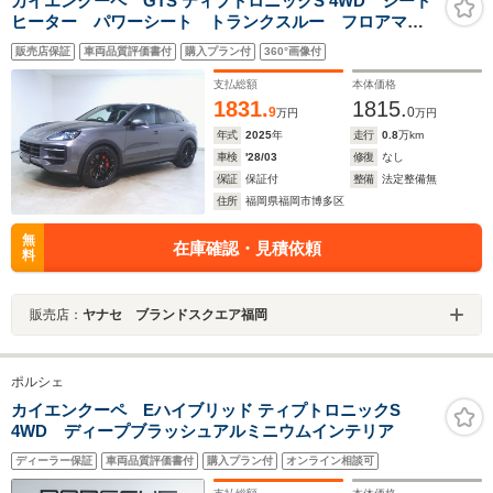
カイエンクーペ GTS ティプトロニックS 4WD シート
ヒーター パワーシート トランクスルー フロアマッ
ト ナビ 音楽プレーヤー接続 Bluetooth接続 ETC
販売店保証
車両品質評価書付
購入プラン付
360°画像付
LEDヘッドライト 電動リアゲート 全周囲カメラ フ
ロントカメラ サイドカメラ
支払総額
本体価格
1831.
1815.
9
0
万円
万円
年式
2025
年
走行
0.8
万km
車検
'28/03
修復
なし
保証
保証付
整備
法定整備無
住所
福岡県福岡市博多区
無
在庫確認・見積依頼
料
販売店：
ヤナセ ブランドスクエア福岡
ポルシェ
カイエンクーペ Eハイブリッド ティプトロニックS
4WD ディープブラッシュアルミニウムインテリア
ディーラー保証
車両品質評価書付
購入プラン付
オンライン相談可