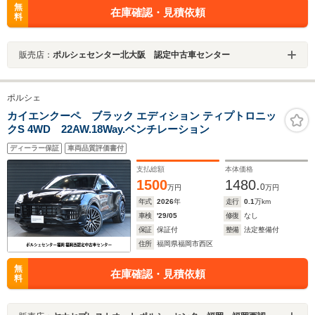
無
在庫確認・見積依頼
料
販売店：
ポルシェセンター北大阪 認定中古車センター
ポルシェ
カイエンクーペ ブラック エディション ティプトロニッ
クS 4WD 22AW.18Way.ベンチレーション
ディーラー保証
車両品質評価書付
支払総額
本体価格
1500
1480.
0
万円
万円
年式
2026
年
走行
0.1
万km
車検
'29/05
修復
なし
保証
保証付
整備
法定整備付
住所
福岡県福岡市西区
無
在庫確認・見積依頼
料