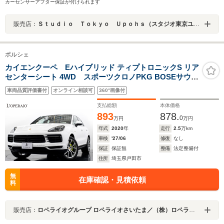
カーセンサーアフター保証が付けられます
販売店：
Ｓｔｕｄｉｏ Ｔｏｋｙｏ Ｕｐｏｈｓ（スタジオ東京ユーポス）
ポルシェ
カイエンクーペ Eハイブリッド ティプトロニックS リア
センターシート 4WD スポーツクロノPKG BOSEサウン
ド シートヒーター ベンチレーター PAMS パノラマルー
車両品質評価書付
オンライン相談可
360°画像付
フ アダプティブクルーズコントロール
支払総額
本体価格
893
878.
0
万円
万円
年式
2020
年
走行
2.5
万km
車検
'27/06
修復
なし
保証
保証無
整備
法定整備付
住所
埼玉県戸田市
無
在庫確認・見積依頼
料
販売店：
ロペライオグループ ロペライオさいたま／（株）ロペライオ