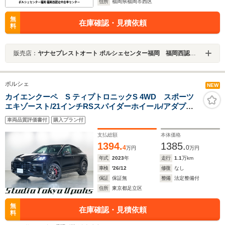
住所
福岡県福岡市西区
無
在庫確認・見積依頼
料
販売店：
ヤナセプレストオート ポルシェセンター福岡 福岡西認定中古車センター
ポルシェ
NEW
カイエンクーペ S ティプトロニックS 4WD スポーツ
エキゾースト/21インチRSスパイダーホイール/アダプテ
ィブエアサスペンション/スポーツデザインフロントエプ
車両品質評価書付
購入プラン付
ロン/マトリクスLEDヘッドライト/BOSEサウンド/PTVプ
ラス/18way電動アダプティブスポーツシート
支払総額
本体価格
1394.
1385.
4
0
万円
万円
年式
2023
年
走行
1.1
万km
車検
'26/12
修復
なし
保証
保証無
整備
法定整備付
住所
東京都足立区
無
在庫確認・見積依頼
料