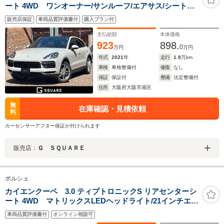
ート 4WD ワンオーナー/サンルーフ/エアサス/シートヒ
ーター/ベンチレーション/LEDヘッドライト/リアセンター
販売店保証
車両品質評価書付
購入プラン付
シート/スポーツテールパイプ/ドラレコ/ETC/20インチホ
イール
支払総額
本体価格
923
898.
0
万円
万円
年式
2021
年
走行
1.9
万km
車検
車検整備付
修復
なし
保証
保証付
整備
法定整備付
住所
大阪府大阪市港区
無
在庫確認・見積依頼
料
カーセンサーアフター保証が付けられます
販売店：
Ｇ ＳＱＵＡＲＥ
ポルシェ
カイエンクーペ 3.0 ティプトロニックS リアセンターシ
ート 4WD マトリックスLEDヘッドライト/21インチエク
スクルーシブデザインホイール/BOSE/14wayシート/シー
車両品質評価書付
オンライン相談可
トベンチレーション/前後シートヒーター/スポーツテール