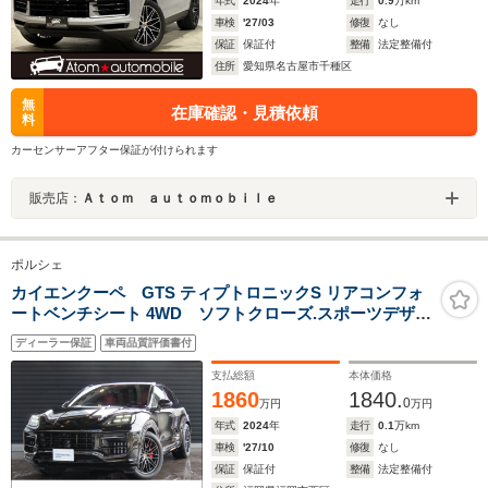
年式
2024
年
走行
0.9
万km
車検
'27/03
修復
なし
保証
保証付
整備
法定整備付
住所
愛知県名古屋市千種区
無
在庫確認・見積依頼
料
カーセンサーアフター保証が付けられます
販売店：
Ａｔｏｍ ａｕｔｏｍｏｂｉｌｅ
ポルシェ
カイエンクーペ GTS ティプトロニックS リアコンフォ
ートベンチシート 4WD ソフトクローズ.スポーツデザイ
ンPKG
ディーラー保証
車両品質評価書付
支払総額
本体価格
1860
1840.
0
万円
万円
年式
2024
年
走行
0.1
万km
車検
'27/10
修復
なし
保証
保証付
整備
法定整備付