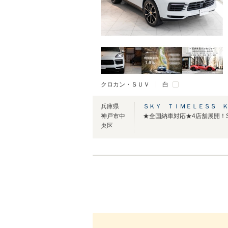
クロカン・ＳＵＶ
白
兵庫県
ＳＫＹ ＴＩＭＥＬＥＳＳ 
神戸市中
★全国納車対応★4店舗展開！SK
央区