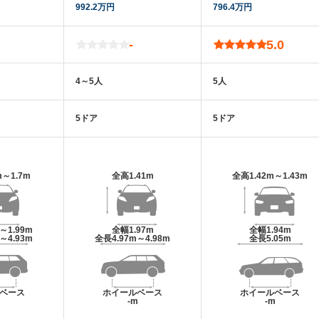
992.2万円
796.4万円
-
5.0
4～5人
5人
5ドア
5ドア
m～1.7m
全高
1.41m
全高
1.42m～1.43m
m～1.99m
全幅
1.97m
全幅
1.94m
m～4.93m
全長
4.97m～4.98m
全長
5.05m
ベース
ホイールベース
ホイールベース
m
-m
-m