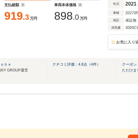
ーツテールパイプ/リアサイドエアバッグ
2021
年式
支払総額
車両本体価格
919
898
2027(
車検
.3
.0
万円
万円
保証無
保証
3000C
排気量
お気に入り
Ｋｏｂｅ
クチコミ評価：
4.8
点（
4
件）
クーポン
Y GROUP運営
ただけます