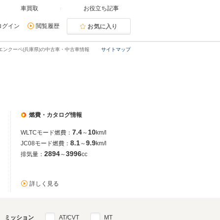
車買取
お役立ち記事
ログイン
閲覧履歴
お気に入り
エンクーペ(兵庫県)の中古車・中古車情報
サイトマップ
燃費・カタログ情報
7.4
10
WLTCモード燃費：
～
km/l
8.1
9.9
JC08モード燃費：
～
km/l
2894
3996
排気量：
～
cc
詳しく見る
ミッション
AT/CVT
MT