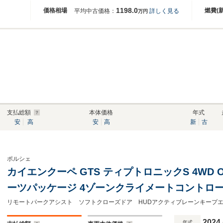
1198.0
価格相場
燃費(
平均中古価格：
詳しく見る
万円
支払総額
本体価格
年式
安
高
安
高
新
古
ポルシェ
カイエンクーペ GTS ティプトロニックS 4WD 
ーツパッケージ 4ゾーンクライメートコントロ
トサイドエアバック ポルシェダイナッミック
マインレッド リアアスクルステアリング
2024
年式