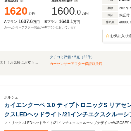
支払総額
車両本体価格
1620
1600
2027(
車検
.0
万円
万円
保証付
保証
1637.6
1640.1
A
プラン
B
プラン
万円
万円
4000C
排気量
カーセンサーアフター保証がA/Bプランに付いています
お気に入り
クチコミ評価：
5
点（
22
件）
100％ユーザー買取車直販専門店！！お気軽にお立ち寄りください。
カーセンサーアフター保証取扱店
ポルシェ
カイエンクーペ 3.0 ティプトロニックS リアセ
クスLEDヘッドライト/21インチエクスクルー
ル/BOSE/14wayシート/シートベンチレーショ