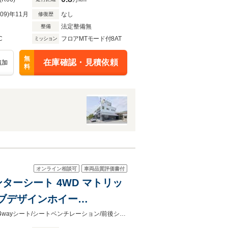
R09)年11月
なし
修復歴
法定整備無
整備
C
フロアMTモード付8AT
ミッション
無
在庫確認・見積依頼
追加
料
オンライン相談可
車両品質評価書付
ンターシート 4WD マトリッ
シブデザインホイー
ン/前後シートヒーター/スポ
マトリックスLEDヘッドライト/21インチエクスクルーシブデザインAW/BOSE/14wayシート/シートベンチレーション/前後シートヒーター/スポーツテールパイプ/リアサイドエアバッグ