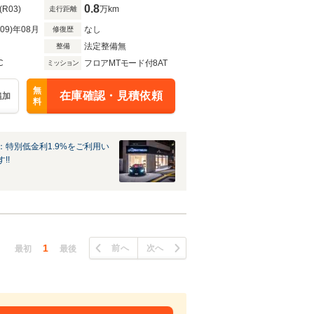
0.8
(R03)
万km
走行距離
R09)年08月
なし
修復歴
法定整備無
整備
C
フロアMTモード付8AT
ミッション
無
在庫確認・見積依頼
追加
料
：特別低金利1.9%をご利用い
!!
1
前へ
次へ
最初
最後