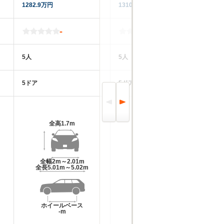
1282.9万円
1310.4万円
25
-
-
5人
5人
5
5ドア
5ドア
5
全高
1.7m
全高
1.72m
全幅
2m～2.01m
全幅
2.02m
全長
5.01m～5.02m
全長
4.95m～4.96m
ホイールベース
ホイールベース
-m
-m