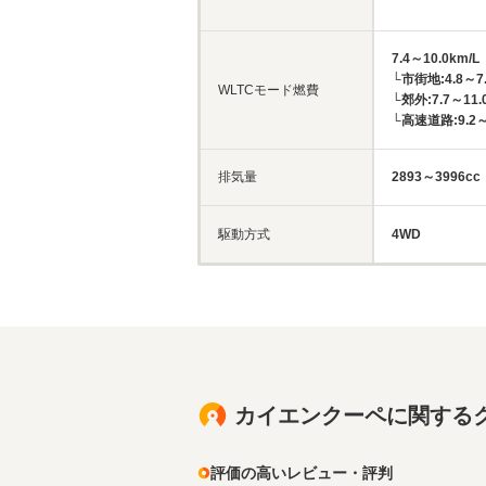
7.4～10.0km/L
└市街地:4.8～7.
WLTCモード燃費
└郊外:7.7～11.
└高速道路:9.2～1
排気量
2893～3996cc
駆動方式
4WD
カイエンクーペに関する
評価の高いレビュー・評判