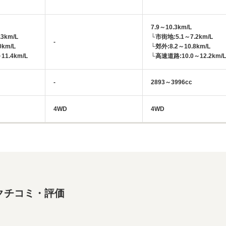
7.9～10.3km/L
3km/L
└市街地:5.1～7.2km/L
-
0km/L
└郊外:8.2～10.8km/L
1.4km/L
└高速道路:10.0～12.2km/L
-
2893～3996cc
4WD
4WD
クチコミ・評価