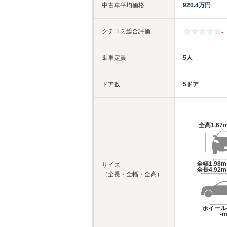
中古車平均価格
920.4万円
-
クチコミ総合評価
乗車定員
5人
ドア数
5ドア
全高
1.67
全幅
1.98
サイズ
全長
4.92
（全長・全幅・全高）
ホイール
-