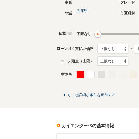
車名
グレード
兵庫県
地域
市区町村
価格
下限なし
〜
ローン月々支払い価格
ローン頭金（上限）
本体色
▼ もっと詳細な条件を追加する
カイエンクーペ
の基本情報