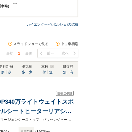
---
新車時)
---
カイエンクーペ(ポルシェ)の燃費
スライドショーで見る
中古車相場
1
前へ
次へ
最初
最後
走行距離
排気量
車検
修復歴
多
少
多
少
付
無
無
有
販売店保証
OP340万ライトウェイトスポ
ールシートヒーターリアシー
シャシーコントロール カー
リモートパークアシスト ソフトクローズドア HUDアクティブレーンキープエマージェンシーストップ パッセンジャーデスプレイ プライバシーガラス
0.8
(R06)
万km
走行距離