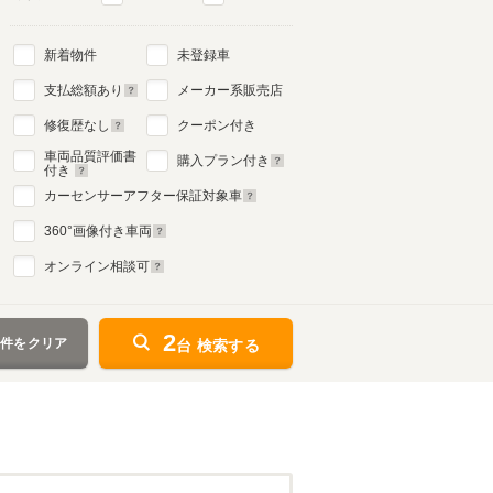
新着物件
未登録車
支払総額あり
メーカー系販売店
修復歴なし
クーポン付き
車両品質評価書
購入プラン付き
付き
カーセンサーアフター保証対象車
360
°画像付き車両
オンライン相談可
2
条件をクリア
台 検索する