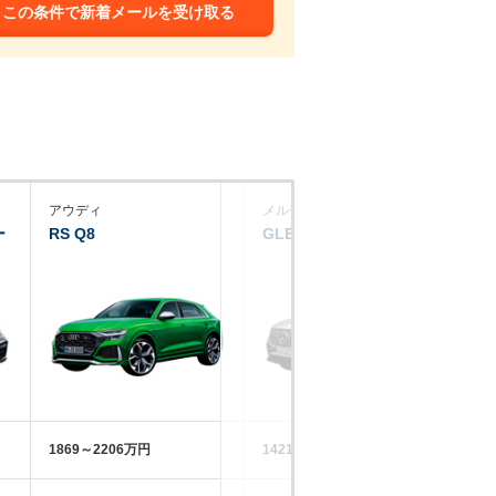
この条件で新着メールを受け取る
アウディ
メルセデスＡＭＧ
ア
ー
RS Q8
GLEクーペ
D
1869～2206万円
1421～2483万円
22