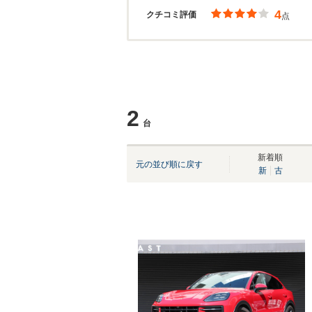
4
クチコミ評価
点
2
台
新着順
元の並び順に戻す
新
古