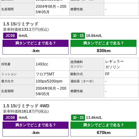
2004年06月～200
-
生産期間
燃費性能
5年05月
1.5 15iリミテッド
新車時価格
133.1
万円(税込)
JC08
-km/L
10・15
16.6km/L
満タンでどこまで走る？
満タンでどこまで走る？
-km
830km
レギュラー
使用燃料
1493cc
排気量
エンジン
ガソリン
フロア5MT
FF
ミッション
駆動方式
100ps/5200rpm
-
最大出力
過給器（ターボ）
2004年06月～200
-
生産期間
燃費性能
5年05月
1.5 15iリミテッド 4WD
新車時価格
161.8
万円(税込)
JC08
-km/L
10・15
13.4km/L
満タンでどこまで走る？
満タンでどこまで走る？
-km
670km