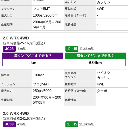
エンジン
ガソリン
フロア5MT
4WD
ミッション
駆動方式
100ps/5200rpm
-
最大出力
過給器（ターボ）
2004年06月～200
-
生産期間
燃費性能
5年05月
2.0 WRX 4WD
新車時価格
257.6
万円(税込)
JC08
-km/L
10・15
11.4km/L
満タンでどこまで走る？
満タンでどこまで走る？
-km
684km
ハイオク
使用燃料
1994cc
排気量
エンジン
ガソリン
フロア4AT
4WD
ミッション
駆動方式
250ps/6000rpm
ターボ
最大出力
過給器（ターボ）
2004年06月～200
-
生産期間
燃費性能
5年05月
2.0 WRX 4WD
新車時価格
241.5
万円(税込)
JC08
-km/L
10・15
11.8km/L