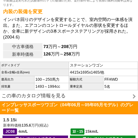
※燃費は定められた試験条件の下での数値のため、走行条件等により実際の燃料消費率は異な
ります。
内装の装備を変更
インパネ回りのデザインを変更することで、室内空間の一体感を演
出。また、エアコンのコントロールダイヤルの形状を変更するほ
か、全車に新デザインの3本スポークステアリングが採用された。
(2004.6)
中古車価格
73
万円～
208
万円
126
万円～
258
万円
新車時価格
ステーションワゴン
ボディタイプ
4415x1695x1465/他
全長x全幅x全高(mm)
100～250馬力
FF/4WD
最高出力
駆動方式
1493～1994cc
5名
排気量
乗車定員
この車のカタログ情報を見る
インプレッサスポーツワゴン（04年06月～05年05月モデル）のグレ
ード一覧
1.5 15i
新車時価格
135.6
万円(税込)
JC08
-km/L
10・15
15km/L