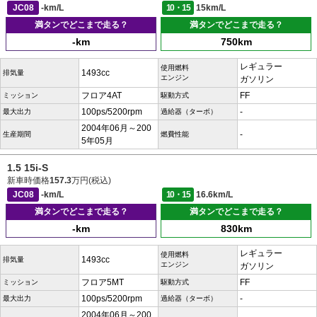
JC08
-km/L
10・15
15km/L
満タンでどこまで走る？
満タンでどこまで走る？
-km
750km
レギュラー
使用燃料
1493cc
排気量
エンジン
ガソリン
フロア4AT
FF
ミッション
駆動方式
100ps/5200rpm
-
最大出力
過給器（ターボ）
2004年06月～200
-
生産期間
燃費性能
5年05月
1.5 15i-S
新車時価格
157.3
万円(税込)
JC08
-km/L
10・15
16.6km/L
満タンでどこまで走る？
満タンでどこまで走る？
-km
830km
レギュラー
使用燃料
1493cc
排気量
エンジン
ガソリン
フロア5MT
FF
ミッション
駆動方式
100ps/5200rpm
-
最大出力
過給器（ターボ）
2004年06月～200