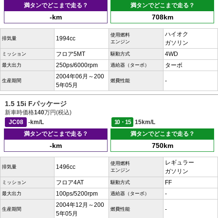
満タンでどこまで走る？
満タンでどこまで走る？
-km
708km
ハイオク
使用燃料
1994cc
排気量
エンジン
ガソリン
フロア5MT
4WD
ミッション
駆動方式
250ps/6000rpm
ターボ
最大出力
過給器（ターボ）
2004年06月～200
-
生産期間
燃費性能
5年05月
1.5 15i Fパッケージ
新車時価格
140
万円(税込)
JC08
-km/L
10・15
15km/L
満タンでどこまで走る？
満タンでどこまで走る？
-km
750km
レギュラー
使用燃料
1496cc
排気量
エンジン
ガソリン
フロア4AT
FF
ミッション
駆動方式
100ps/5200rpm
-
最大出力
過給器（ターボ）
2004年12月～200
-
生産期間
燃費性能
5年05月