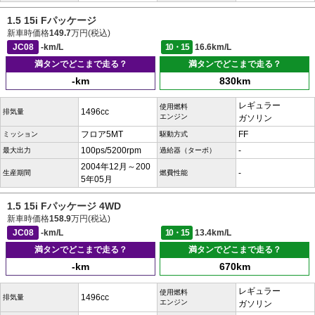
1.5 15i Fパッケージ
新車時価格
149.7
万円(税込)
JC08
-km/L
10・15
16.6km/L
満タンでどこまで走る？
満タンでどこまで走る？
-km
830km
レギュラー
使用燃料
1496cc
排気量
エンジン
ガソリン
フロア5MT
FF
ミッション
駆動方式
100ps/5200rpm
-
最大出力
過給器（ターボ）
2004年12月～200
-
生産期間
燃費性能
5年05月
1.5 15i Fパッケージ 4WD
新車時価格
158.9
万円(税込)
JC08
-km/L
10・15
13.4km/L
満タンでどこまで走る？
満タンでどこまで走る？
-km
670km
レギュラー
使用燃料
1496cc
排気量
エンジン
ガソリン