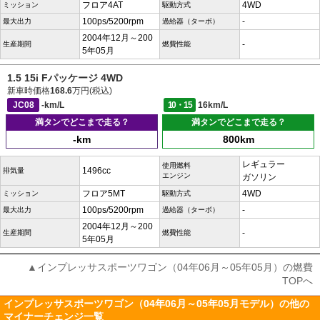
フロア4AT
4WD
ミッション
駆動方式
100ps/5200rpm
-
最大出力
過給器（ターボ）
2004年12月～200
-
生産期間
燃費性能
5年05月
1.5 15i Fパッケージ 4WD
新車時価格
168.6
万円(税込)
JC08
-km/L
10・15
16km/L
満タンでどこまで走る？
満タンでどこまで走る？
-km
800km
レギュラー
使用燃料
1496cc
排気量
エンジン
ガソリン
フロア5MT
4WD
ミッション
駆動方式
100ps/5200rpm
-
最大出力
過給器（ターボ）
2004年12月～200
-
生産期間
燃費性能
5年05月
▲インプレッサスポーツワゴン（04年06月～05年05月）の燃費
TOPへ
インプレッサスポーツワゴン（04年06月～05年05月モデル）の他の
マイナーチェンジ一覧