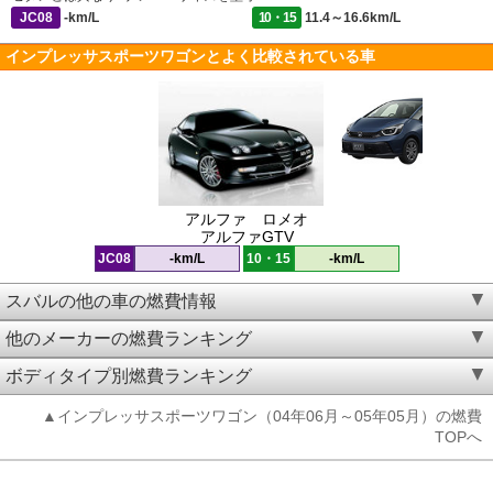
JC08
-km/L
10・15
11.4～16.6km/L
インプレッサスポーツワゴンとよく比較されている車
アルファ ロメオ
アルファGTV
JC08
-km/L
10・15
-km/L
スバルの他の車の燃費情報
他のメーカーの燃費ランキング
ボディタイプ別燃費ランキング
▲インプレッサスポーツワゴン（04年06月～05年05月）の燃費
TOPへ