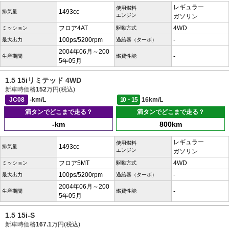
レギュラー
使用燃料
1493cc
排気量
エンジン
ガソリン
フロア4AT
4WD
ミッション
駆動方式
100ps/5200rpm
-
最大出力
過給器（ターボ）
2004年06月～200
-
生産期間
燃費性能
5年05月
1.5 15iリミテッド 4WD
新車時価格
152
万円(税込)
JC08
-km/L
10・15
16km/L
満タンでどこまで走る？
満タンでどこまで走る？
-km
800km
レギュラー
使用燃料
1493cc
排気量
エンジン
ガソリン
フロア5MT
4WD
ミッション
駆動方式
100ps/5200rpm
-
最大出力
過給器（ターボ）
2004年06月～200
-
生産期間
燃費性能
5年05月
1.5 15i-S
新車時価格
167.1
万円(税込)