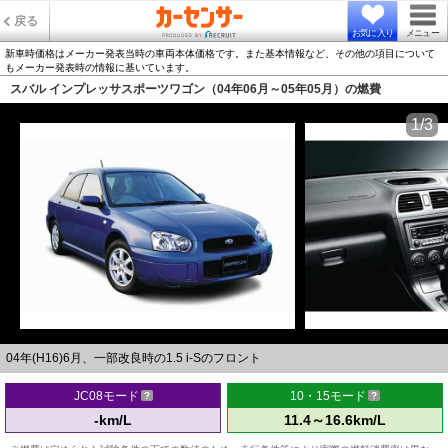
戻る
お気に入り
メニュー
新車時価格はメーカー発表当時の車両本体価格です。また基本情報など、その他の項目について
もメーカー発表時の情報に基いています。
スバル インプレッサスポーツワゴン（04年06月～05年05月）の燃費
1/3
04年(H16)6月、一部改良時の1.5 i-Sのフロント
JC08モード
10・15モード
-km/L
11.4～16.6km/L