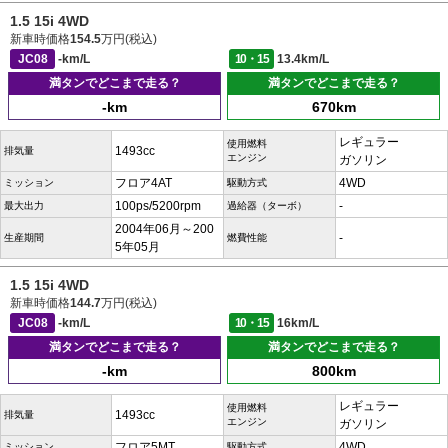
1.5 15i 4WD
新車時価格
154.5
万円(税込)
JC08
-km/L
10・15
13.4km/L
満タンでどこまで走る？
満タンでどこまで走る？
-km
670km
レギュラー
使用燃料
1493cc
排気量
エンジン
ガソリン
フロア4AT
4WD
ミッション
駆動方式
100ps/5200rpm
-
最大出力
過給器（ターボ）
2004年06月～200
-
生産期間
燃費性能
5年05月
1.5 15i 4WD
新車時価格
144.7
万円(税込)
JC08
-km/L
10・15
16km/L
満タンでどこまで走る？
満タンでどこまで走る？
-km
800km
レギュラー
使用燃料
1493cc
排気量
エンジン
ガソリン
フロア5MT
4WD
ミッション
駆動方式