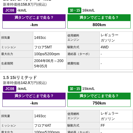
新車時価格
158.9
万円(税込)
JC08
-km/L
10・15
16km/L
満タンでどこまで走る？
満タンでどこまで走る？
-km
800km
レギュラー
使用燃料
1493cc
排気量
エンジン
ガソリン
フロア5MT
4WD
ミッション
駆動方式
100ps/5200rpm
-
最大出力
過給器（ターボ）
2004年06月～200
-
生産期間
燃費性能
5年05月
1.5 15iリミテッド
新車時価格
142.9
万円(税込)
JC08
-km/L
10・15
15km/L
満タンでどこまで走る？
満タンでどこまで走る？
-km
750km
レギュラー
使用燃料
1493cc
排気量
エンジン
ガソリン
フロア4AT
FF
ミッション
駆動方式
100ps/5200rpm
-
最大出力
過給器（ターボ）