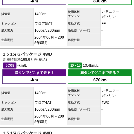
-km
830km
レギュラー
使用燃料
1493cc
排気量
エンジン
ガソリン
フロア5MT
FF
ミッション
駆動方式
100ps/5200rpm
-
最大出力
過給器（ターボ）
2004年06月～200
-
生産期間
燃費性能
5年05月
1.5 15i Gパッケージ 4WD
新車時価格
168.6
万円(税込)
JC08
-km/L
10・15
13.4km/L
満タンでどこまで走る？
満タンでどこまで走る？
-km
670km
レギュラー
使用燃料
1493cc
排気量
エンジン
ガソリン
フロア4AT
4WD
ミッション
駆動方式
100ps/5200rpm
-
最大出力
過給器（ターボ）
2004年06月～200
-
生産期間
燃費性能
5年05月
1.5 15i Gパッケージ 4WD