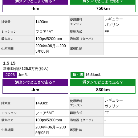
満タンでどこまで走る？
満タンでどこまで走る？
-km
750km
レギュラー
使用燃料
1493cc
排気量
エンジン
ガソリン
フロア4AT
FF
ミッション
駆動方式
100ps/5200rpm
-
最大出力
過給器（ターボ）
2004年06月～200
-
生産期間
燃費性能
5年05月
1.5 15i
新車時価格
125.8
万円(税込)
JC08
-km/L
10・15
16.6km/L
満タンでどこまで走る？
満タンでどこまで走る？
-km
830km
レギュラー
使用燃料
1493cc
排気量
エンジン
ガソリン
フロア5MT
FF
ミッション
駆動方式
100ps/5200rpm
-
最大出力
過給器（ターボ）
2004年06月～200
-
生産期間
燃費性能
5年05月