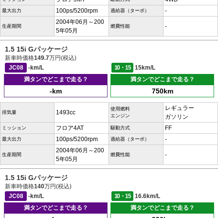
100ps/5200rpm
-
最大出力
過給器（ターボ）
2004年06月～200
-
生産期間
燃費性能
5年05月
1.5 15i Gパッケージ
新車時価格
149.7
万円(税込)
JC08
-km/L
10・15
15km/L
満タンでどこまで走る？
満タンでどこまで走る？
-km
750km
レギュラー
使用燃料
1493cc
排気量
エンジン
ガソリン
フロア4AT
FF
ミッション
駆動方式
100ps/5200rpm
-
最大出力
過給器（ターボ）
2004年06月～200
-
生産期間
燃費性能
5年05月
1.5 15i Gパッケージ
新車時価格
140
万円(税込)
JC08
-km/L
10・15
16.6km/L
満タンでどこまで走る？
満タンでどこまで走る？