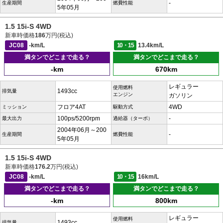
-
生産期間
燃費性能
5年05月
1.5 15i-S 4WD
新車時価格
186
万円(税込)
JC08
-km/L
10・15
13.4km/L
満タンでどこまで走る？
満タンでどこまで走る？
-km
670km
レギュラー
使用燃料
1493cc
排気量
エンジン
ガソリン
フロア4AT
4WD
ミッション
駆動方式
100ps/5200rpm
-
最大出力
過給器（ターボ）
2004年06月～200
-
生産期間
燃費性能
5年05月
1.5 15i-S 4WD
新車時価格
176.2
万円(税込)
JC08
-km/L
10・15
16km/L
満タンでどこまで走る？
満タンでどこまで走る？
-km
800km
レギュラー
使用燃料
1493cc
排気量