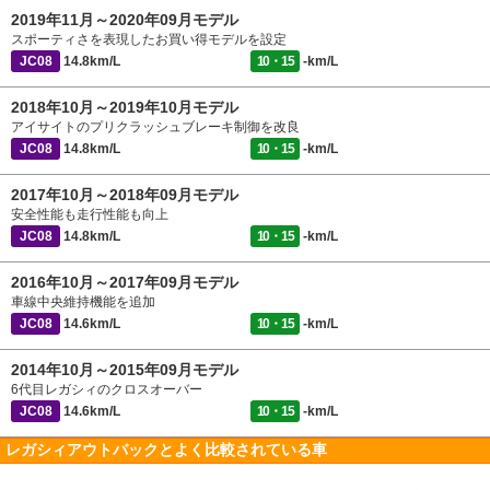
2019年11月～2020年09月モデル
スポーティさを表現したお買い得モデルを設定
JC08
14.8km/L
10・15
-km/L
2018年10月～2019年10月モデル
アイサイトのプリクラッシュブレーキ制御を改良
JC08
14.8km/L
10・15
-km/L
2017年10月～2018年09月モデル
安全性能も走行性能も向上
JC08
14.8km/L
10・15
-km/L
2016年10月～2017年09月モデル
車線中央維持機能を追加
JC08
14.6km/L
10・15
-km/L
2014年10月～2015年09月モデル
6代目レガシィのクロスオーバー
JC08
14.6km/L
10・15
-km/L
レガシィアウトバックとよく比較されている車