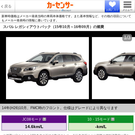
戻る
お気に入り
メニュー
新車時価格はメーカー発表当時の車両本体価格です。また基本情報など、その他の項目について
もメーカー発表時の情報に基いています。
スバル レガシィアウトバック（15年10月～16年09月）の燃費
1/3
14年(H26)10月、FMC時のフロント。仕様はグレードにより異なります
JC08モード
10・15モード
14.6km/L
-km/L