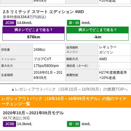
6年09月
+10%達成
2.5 リミテッド スマート エディション 4WD
新車時価格
334.8
万円(税込)
JC08
14.6km/L
10・15
-km/L
満タンでどこまで走る？
満タンでどこまで走る？
876km
-km
レギュラー
使用燃料
2498cc
排気量
エンジン
ガソリン
フロアCVT
4WD
ミッション
駆動方式
175ps/5800rpm
-
最大出力
過給器（ターボ）
2016年01月～201
H27年度燃費基準
生産期間
燃費性能
6年09月
+10%達成
▲レガシィアウトバック（15年10月～16年09月）の燃費TOPへ
レガシィアウトバック（15年10月～16年09月モデル）の他のマイナ
ーチェンジ一覧
2020年10月～2021年09月モデル
WLTC表記に対応
JC08
14.3km/L
10・15
-km/L