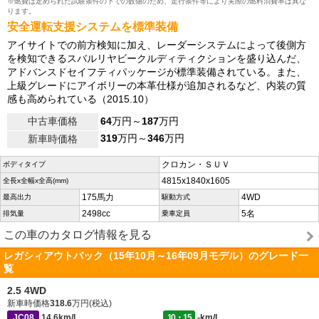
※燃費は定められた試験条件の下での数値のため、走行条件等により実際の燃料消費率は異な
ります。
安全運転支援システムを標準装備
アイサイトでの前方検知に加え、レーダーシステムによって後側方
を検知できるスバルリヤビークルディティクションを盛り込んだ、
アドバンスドセイフティパッケージが標準装備されている。また、
上級グレードにアイボリーの本革仕様が追加されるなど、内装の質
感も高められている（2015.10）
中古車価格
64
万円～
187
万円
319
万円～
346
万円
新車時価格
クロカン・ＳＵＶ
ボディタイプ
4815x1840x1605
全長x全幅x全高(mm)
175馬力
4WD
最高出力
駆動方式
2498cc
5名
排気量
乗車定員
この車のカタログ情報を見る
レガシィアウトバック（15年10月～16年09月モデル）のグレード一
覧
2.5 4WD
新車時価格
318.6
万円(税込)
JC08
14.6km/L
10・15
-km/L