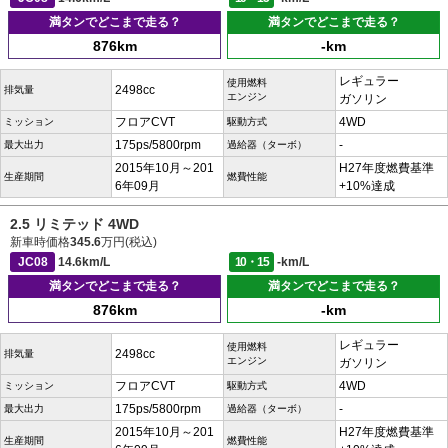
満タンでどこまで走る？
満タンでどこまで走る？
876km
-km
レギュラー
使用燃料
2498cc
排気量
エンジン
ガソリン
フロアCVT
4WD
ミッション
駆動方式
175ps/5800rpm
-
最大出力
過給器（ターボ）
2015年10月～201
H27年度燃費基準
生産期間
燃費性能
6年09月
+10%達成
2.5 リミテッド 4WD
新車時価格
345.6
万円(税込)
JC08
14.6km/L
10・15
-km/L
満タンでどこまで走る？
満タンでどこまで走る？
876km
-km
レギュラー
使用燃料
2498cc
排気量
エンジン
ガソリン
フロアCVT
4WD
ミッション
駆動方式
175ps/5800rpm
-
最大出力
過給器（ターボ）
2015年10月～201
H27年度燃費基準
生産期間
燃費性能