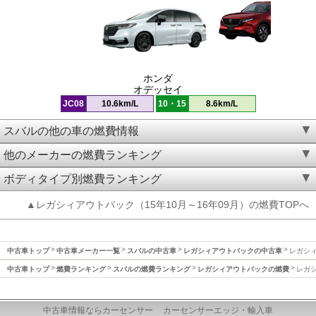
ホンダ
オデッセイ
JC08
10.6km/L
10・15
8.6km/L
スバルの他の車の燃費情報
他のメーカーの燃費ランキング
ボディタイプ別燃費ランキング
▲レガシィアウトバック（15年10月～16年09月）の燃費TOPへ
中古車トップ
中古車メーカー一覧
スバルの中古車
レガシィアウトバックの中古車
レガシィ
中古車トップ
燃費ランキング
スバルの燃費ランキング
レガシィアウトバックの燃費
レガシ
中古車情報ならカーセンサー
カーセンサーエッジ・輸入車