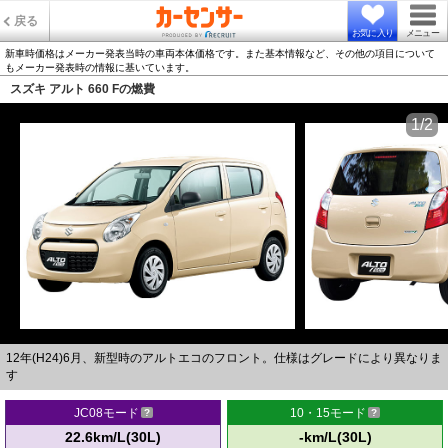
戻る
お気に入り
メニュー
新車時価格はメーカー発表当時の車両本体価格です。また基本情報など、その他の項目について
もメーカー発表時の情報に基いています。
スズキ アルト 660 Fの燃費
1/2
12年(H24)6月、新型時のアルトエコのフロント。仕様はグレードにより異なりま
す
JC08モード
10・15モード
22.6km/L(30L)
-km/L(30L)