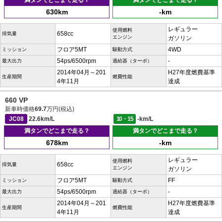
満タンでどこまで走る？
満タンでどこまで走る？
630km
-km
レギュラー
使用燃料
658cc
排気量
エンジン
ガソリン
フロア5MT
4WD
ミッション
駆動方式
54ps/6500rpm
-
最大出力
過給器（ターボ）
2014年04月～201
H27年度燃費基準
生産期間
燃費性能
4年11月
達成
660 VP
新車時価格
69.7
万円(税込)
JC08
22.6km/L
10・15
-km/L
満タンでどこまで走る？
満タンでどこまで走る？
678km
-km
レギュラー
使用燃料
658cc
排気量
エンジン
ガソリン
フロア5MT
FF
ミッション
駆動方式
54ps/6500rpm
-
最大出力
過給器（ターボ）
2014年04月～201
H27年度燃費基準
生産期間
燃費性能
4年11月
達成