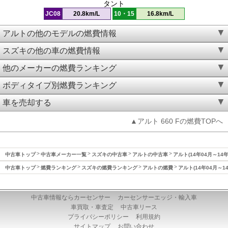
タント
JC08
20.8km/L
10・15
16.8km/L
アルトの他のモデルの燃費情報
スズキの他の車の燃費情報
他のメーカーの燃費ランキング
ボディタイプ別燃費ランキング
車を売却する
▲アルト 660 Fの燃費TOPへ
中古車トップ
中古車メーカー一覧
スズキの中古車
アルトの中古車
アルト(14年04月～14
中古車トップ
燃費ランキング
スズキの燃費ランキング
アルトの燃費
アルト(14年04月～1
中古車情報ならカーセンサー
カーセンサーエッジ・輸入車
車買取・車査定
中古車リース
プライバシーポリシー
利用規約
サイトマップ
お問い合わせ