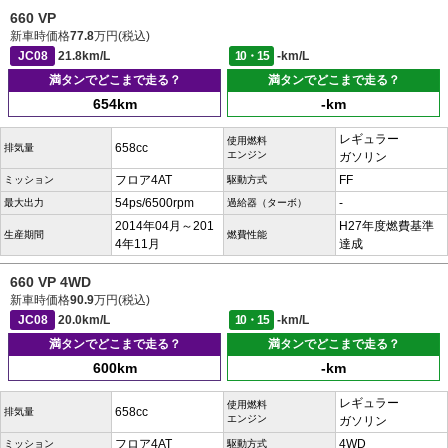
660 VP
新車時価格
77.8
万円(税込)
JC08
21.8km/L
10・15
-km/L
満タンでどこまで走る？
満タンでどこまで走る？
654km
-km
レギュラー
使用燃料
658cc
排気量
エンジン
ガソリン
フロア4AT
FF
ミッション
駆動方式
54ps/6500rpm
-
最大出力
過給器（ターボ）
2014年04月～201
H27年度燃費基準
生産期間
燃費性能
4年11月
達成
660 VP 4WD
新車時価格
90.9
万円(税込)
JC08
20.0km/L
10・15
-km/L
満タンでどこまで走る？
満タンでどこまで走る？
600km
-km
レギュラー
使用燃料
658cc
排気量
エンジン
ガソリン
フロア4AT
4WD
ミッション
駆動方式