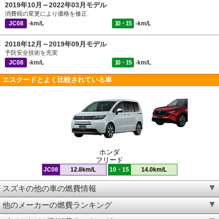
2019年10月～2022年03月モデル
消費税の変更により価格を修正
JC08
-km/L
10・15
-km/L
2018年12月～2019年09月モデル
予防安全技術を充実
JC08
-km/L
10・15
-km/L
エスクードとよく比較されている車
ホンダ
フリード
JC08
12.8km/L
10・15
14.0km/L
スズキの他の車の燃費情報
他のメーカーの燃費ランキング