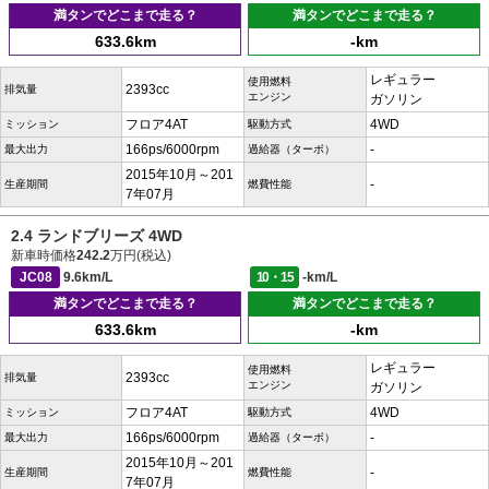
満タンでどこまで走る？
満タンでどこまで走る？
633.6km
-km
レギュラー
使用燃料
2393cc
排気量
エンジン
ガソリン
フロア4AT
4WD
ミッション
駆動方式
166ps/6000rpm
-
最大出力
過給器（ターボ）
2015年10月～201
-
生産期間
燃費性能
7年07月
2.4 ランドブリーズ 4WD
新車時価格
242.2
万円(税込)
JC08
9.6km/L
10・15
-km/L
満タンでどこまで走る？
満タンでどこまで走る？
633.6km
-km
レギュラー
使用燃料
2393cc
排気量
エンジン
ガソリン
フロア4AT
4WD
ミッション
駆動方式
166ps/6000rpm
-
最大出力
過給器（ターボ）
2015年10月～201
-
生産期間
燃費性能
7年07月