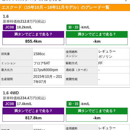
エスクード（15年10月～18年11月モデル）のグレード一覧
1.6
新車時価格
212.8
万円(税込)
JC08
18.2km/L
10・15
-km/L
満タンでどこまで走る？
満タンでどこまで走る？
855.4km
-km
レギュラー
使用燃料
1586cc
排気量
エンジン
ガソリン
フロア6AT
FF
ミッション
駆動方式
117ps/6000rpm
-
最大出力
過給器（ターボ）
2015年10月～201
-
生産期間
燃費性能
7年07月
1.6 4WD
新車時価格
234.4
万円(税込)
JC08
17.4km/L
10・15
-km/L
満タンでどこまで走る？
満タンでどこまで走る？
817.8km
-km
レギュラー
使用燃料