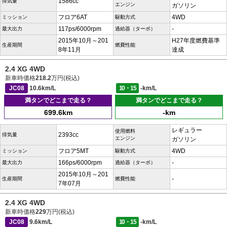
1586cc
排気量
エンジン
ガソリン
フロア6AT
4WD
ミッション
駆動方式
117ps/6000rpm
-
最大出力
過給器（ターボ）
2015年10月～201
H27年度燃費基準
生産期間
燃費性能
8年11月
達成
2.4 XG 4WD
新車時価格
218.2
万円(税込)
JC08
10.6km/L
10・15
-km/L
満タンでどこまで走る？
満タンでどこまで走る？
699.6km
-km
レギュラー
使用燃料
2393cc
排気量
エンジン
ガソリン
フロア5MT
4WD
ミッション
駆動方式
166ps/6000rpm
-
最大出力
過給器（ターボ）
2015年10月～201
-
生産期間
燃費性能
7年07月
2.4 XG 4WD
新車時価格
229
万円(税込)
JC08
9.6km/L
10・15
-km/L