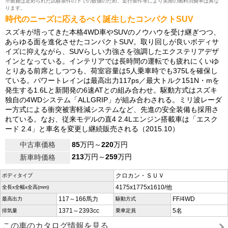
※燃費は定められた試験条件の下での数値のため、走行条件等により実際の燃料消費率は異な
ります。
時代のニーズに応えるべく誕生したコンパクトSUV
スズキが培ってきた本格4WD車やSUVのノウハウを受け継ぎつつ、
あらゆる面を進化させたコンパクトSUV。取り回しが良いボディサ
イズに抑えながら、SUVらしい力強さを強調したエクステリアデザ
インとなっている。インテリアでは長時間の運転でも疲れにくいゆ
とりある前席としつつも、荷室容量は5人乗車時でも375Lを確保し
ている。パワートレインは最高出力117ps／最大トルク151N・mを
発生する1.6Lと新開発の6速ATとの組み合わせ。駆動方式はスズキ
独自の4WDシステム「ALLGRIP」が組み合わされる。ミリ波レーダ
ー方式による衝突被害軽減システムなど、先進の安全装備も採用さ
れている。なお、従来モデルの直4 2.4Lエンジン搭載車は「エスク
ード 2.4」と車名を変更し継続販売される（2015.10）
中古車価格
85
万円～
220
万円
213
万円～
259
万円
新車時価格
クロカン・ＳＵＶ
ボディタイプ
4175x1775x1610/他
全長x全幅x全高(mm)
117～166馬力
FF/4WD
最高出力
駆動方式
1371～2393cc
5名
排気量
乗車定員
この車のカタログ情報を見る