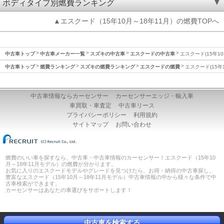
ボディタイプ別燃費ランキング
▲エスクード（15年10月～18年11月）の燃費TOPへ
中古車トップ
中古車メーカー一覧
スズキの中古車
エスクードの中古車
エスクード(15年10
中古車トップ
燃費ランキング
スズキの燃費ランキング
エスクードの燃費
エスクード(15年
中古車情報ならカーセンサー
カーセンサーエッジ・輸入車
車買取・車査定
中古車リース
プライバシーポリシー
利用規約
サイトマップ
お問い合わせ
燃費のいい車を探すなら、中古車・中古車情報のカーセンサー！エスクード（15年10
月～18年11月モデル）の燃費が分かります。
お気に入りのエスクードモデルやグレードを見つけたら、お得・納得の中古車探し。
豊富なエスクード（15年10月～18年11月モデル）中古車情報の中から様々な条件で中
古車検索ができます。
カーセンサーはあなたの車選びをサポートします！
中古車を検索する