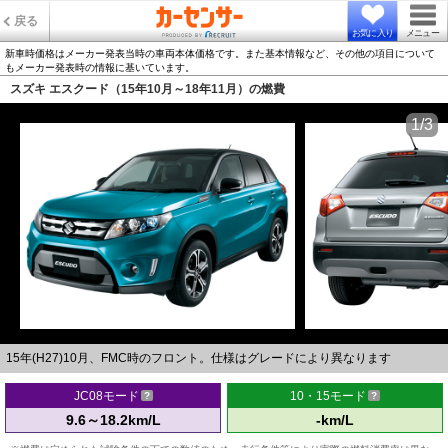
戻る
お気に入り
メニュー
新車時価格はメーカー発表当時の車両本体価格です。また基本情報など、その他の項目について
もメーカー発表時の情報に基いています。
スズキ エスクード（15年10月～18年11月）の燃費
1/3
15年(H27)10月、FMC時のフロント。仕様はグレードにより異なります
JC08モード
10・15モード
9.6～18.2km/L
-km/L