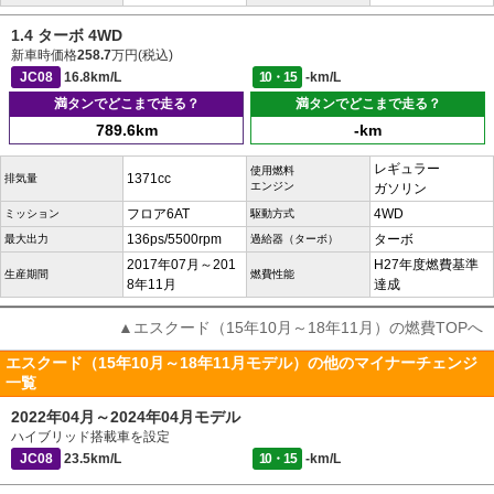
1.4 ターボ 4WD
新車時価格
258.7
万円(税込)
JC08
16.8km/L
10・15
-km/L
満タンでどこまで走る？
満タンでどこまで走る？
789.6km
-km
レギュラー
使用燃料
1371cc
排気量
エンジン
ガソリン
フロア6AT
4WD
ミッション
駆動方式
136ps/5500rpm
ターボ
最大出力
過給器（ターボ）
2017年07月～201
H27年度燃費基準
生産期間
燃費性能
8年11月
達成
▲エスクード（15年10月～18年11月）の燃費TOPへ
エスクード（15年10月～18年11月モデル）の他のマイナーチェンジ
一覧
2022年04月～2024年04月モデル
ハイブリッド搭載車を設定
JC08
23.5km/L
10・15
-km/L