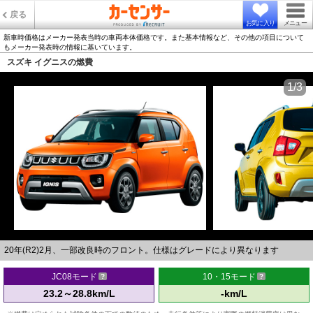
戻る
お気に入り
メニュー
新車時価格はメーカー発表当時の車両本体価格です。また基本情報など、その他の項目について
もメーカー発表時の情報に基いています。
スズキ イグニスの燃費
1/3
20年(R2)2月、一部改良時のフロント。仕様はグレードにより異なります
JC08モード
10・15モード
23.2～28.8km/L
-km/L