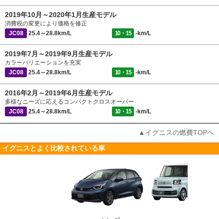
2019年10月～2020年1月生産モデル
消費税の変更により価格を修正
JC08
25.4～28.8km/L
10・15
-km/L
2019年7月～2019年9月生産モデル
カラーバリエーションを充実
JC08
25.4～28.8km/L
10・15
-km/L
2016年2月～2019年6月生産モデル
多様なニーズに応えるコンパクトクロスオーバー
JC08
25.4～28.8km/L
10・15
-km/L
▲イグニスの燃費TOPへ
イグニスとよく比較されている車