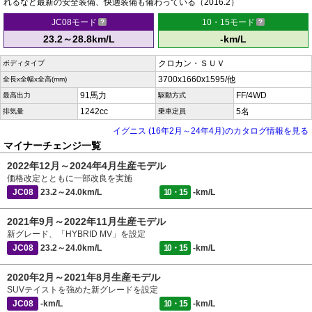
れるなど最新の安全装備、快適装備も備わっている（2016.2）
JC08モード
10・15モード
23.2～28.8km/L
-km/L
クロカン・ＳＵＶ
ボディタイプ
3700x1660x1595/他
全長x全幅x全高(mm)
91馬力
FF/4WD
最高出力
駆動方式
1242cc
5名
排気量
乗車定員
イグニス (16年2月～24年4月)のカタログ情報を見る
マイナーチェンジ一覧
2022年12月～2024年4月生産モデル
価格改定とともに一部改良を実施
JC08
23.2～24.0km/L
10・15
-km/L
2021年9月～2022年11月生産モデル
新グレード、「HYBRID MV」を設定
JC08
23.2～24.0km/L
10・15
-km/L
2020年2月～2021年8月生産モデル
SUVテイストを強めた新グレードを設定
JC08
-km/L
10・15
-km/L