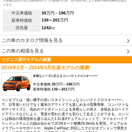
※燃費は定められた試験条件の下での数値のため、走行条件等により実際の燃料消費率は異な
ります。
中古車価格
35
万円～
196
万円
139～201
万円
新車時価格
排気量
1242
cc
この車のカタログ情報を見る
この車の相場を見る
イグニス歴代モデルの燃費
2016年2月～2024年4月生産モデルの燃費
多様なニーズに応えるコンパクトクロスオーバー
中古車価格
35
万円～
196
万円
新車時価格
139～201
万円
コンセプトは「使い勝手の良いスタイリッシュなコンパクトクロスオーバー」
で、日常使いだけでなく週末のアウトドアも楽しめる小型乗用車。コンパクトな
ボディサイズと、高めのアイポイントによる見晴らしの良さ、余裕あるロードク
リアランスなどにより、雪道や荒れた道でも安心して走ることができる。エンジ
ンは独自の環境技術を盛り込んだ1.2L直4デュアルジェットで、マイルドハイブ
リッドシステムとの組み合わせでJC08モード燃費28.8km/Lを実現。デュアルカ
メラブレーキサポートや、Apple CarPlayに対応したナビがオプションで用意さ