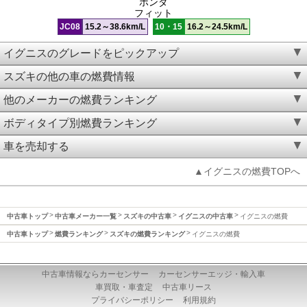
ホンダ
フィット
JC08
15.2～38.6km/L
10・15
16.2～24.5km/L
イグニスのグレードをピックアップ
スズキの他の車の燃費情報
他のメーカーの燃費ランキング
ボディタイプ別燃費ランキング
車を売却する
▲イグニスの燃費TOPへ
中古車トップ
中古車メーカー一覧
スズキの中古車
イグニスの中古車
イグニスの燃費
中古車トップ
燃費ランキング
スズキの燃費ランキング
イグニスの燃費
中古車情報ならカーセンサー
カーセンサーエッジ・輸入車
車買取・車査定
中古車リース
プライバシーポリシー
利用規約