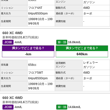
658cc
エンジン
ガソリン
フロア4AT
4WD
ミッション
駆動方式
64ps/6500rpm
ターボ
最大出力
過給器（ターボ）
1998年10月～199
-
生産期間
燃費性能
9年09月
660 XC 4WD
新車時価格
131.8
万円(税抜)
JC08
-km/L
10・15
16.0km/L
満タンでどこまで走る？
満タンでどこまで走る？
-km
640km
レギュラー
使用燃料
658cc
排気量
エンジン
ガソリン
フロア5MT
4WD
ミッション
駆動方式
64ps/6500rpm
ターボ
最大出力
過給器（ターボ）
1998年10月～199
-
生産期間
燃費性能
9年09月
660 XC 4WD
新車時価格
141.6
万円(税抜)
JC08
-km/L
10・15
14.6km/L