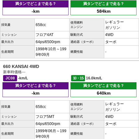
満タンでどこまで走る？
満タンでどこまで走る？
-km
584km
レギュラー
使用燃料
658cc
排気量
エンジン
ガソリン
フロア4AT
4WD
ミッション
駆動方式
64ps/6500rpm
ターボ
最大出力
過給器（ターボ）
1998年10月～199
-
生産期間
燃費性能
9年09月
660 KANSAI 4WD
新車時価格
---
JC08
-km/L
10・15
16.0km/L
満タンでどこまで走る？
満タンでどこまで走る？
-km
640km
レギュラー
使用燃料
658cc
排気量
エンジン
ガソリン
フロア5MT
4WD
ミッション
駆動方式
64ps/6500rpm
ターボ
最大出力
過給器（ターボ）
1999年06月～199
-
生産期間
燃費性能
9年09月