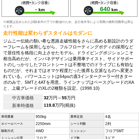
（燃費×タンク容量）
（燃費×タンク容量）
-
640
km
km
※燃費は定められた試験条件の下での数値のため、走行条件等により実際の燃料消費率は異な
ります。
走行性能は変わらずスタイルはモダンに
ジムニー伝統の類い希な悪路走破性能をさらに高める新設計のラダ
ーフレームを採用しながら、フルフローティングボディの採用など
で居住性を格段に向上させたモデル。ドライビングポジションこそ
相当高めだが、インパネデザインは乗用車テイスト。サイドサポー
トのしっかりしたフロントシートは不整地でのドライブにも有効な
ものだが、それまではオマケ程度だった後席も立派なものへ変更さ
れている。パワーユニットは64psの直3インタークーラー付きター
ボのみで、5MTと4ATを用意。ラインナップはベースグレードのXA
と、上級グレードのXLの2種類を設定。(1998.10)
中古車価格
32
万円～
55
万円
119.8
万円(税抜)
新車時価格
950kg
4名
車両重量
乗車定員
2250mm
2列
ホイールベース
シート列数
4WD
フロア5MT
駆動方式
ミッション
フロア
3ドア
ミッション位置
ドア数