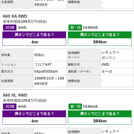
-
生産期間
燃費性能
9年09月
660 XA 4WD
新車時価格
109.6
万円(税抜)
JC08
-km/L
10・15
14.6km/L
満タンでどこまで走る？
満タンでどこまで走る？
-km
584km
レギュラー
使用燃料
658cc
排気量
エンジン
ガソリン
フロア4AT
4WD
ミッション
駆動方式
64ps/6500rpm
ターボ
最大出力
過給器（ターボ）
1998年10月～199
-
生産期間
燃費性能
9年09月
660 XL 4WD
新車時価格
129.6
万円(税抜)
JC08
-km/L
10・15
14.6km/L
満タンでどこまで走る？
満タンでどこまで走る？
-km
584km
レギュラー
使用燃料
排気量