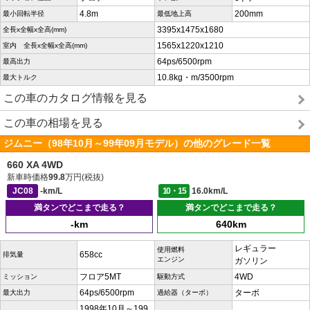
4.8m
200mm
最小回転半径
最低地上高
3395x1475x1680
全長x全幅x全高(mm)
1565x1220x1210
室内 全長x全幅x全高(mm)
64ps/6500rpm
最高出力
10.8kg・m/3500rpm
最大トルク
この車のカタログ情報を見る
この車の相場を見る
ジムニー（98年10月～99年09月モデル）の他のグレード一覧
660 XA 4WD
新車時価格
99.8
万円(税抜)
JC08
-km/L
10・15
16.0km/L
満タンでどこまで走る？
満タンでどこまで走る？
-km
640km
レギュラー
使用燃料
658cc
排気量
エンジン
ガソリン
フロア5MT
4WD
ミッション
駆動方式
64ps/6500rpm
ターボ
最大出力
過給器（ターボ）
1998年10月～199