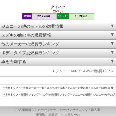
ダイハツ
コペン
JC08
22.2km/L
10・15
15.2km/L
ジムニーの他のモデルの燃費情報
スズキの他の車の燃費情報
他のメーカーの燃費ランキング
ボディタイプ別燃費ランキング
車を売却する
▲ジムニー 660 XL 4WDの燃費TOPへ
中古車トップ
中古車メーカー一覧
スズキの中古車
ジムニーの中古車
ジムニー(98年10月～
中古車トップ
燃費ランキング
スズキの燃費ランキング
ジムニーの燃費
ジムニー(98年10月
中古車情報ならカーセンサー
カーセンサーエッジ・輸入車
車買取・車査定
中古車リース