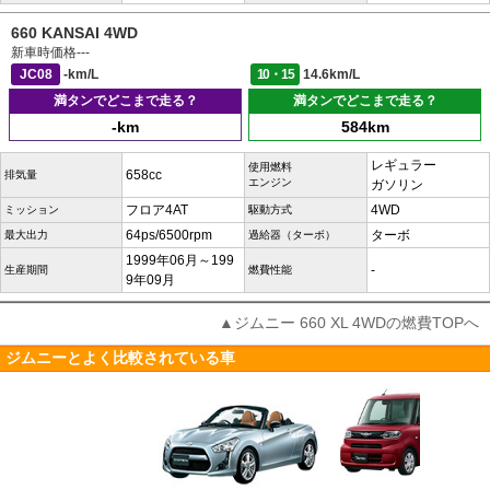
660 KANSAI 4WD
新車時価格
---
JC08
-km/L
10・15
14.6km/L
満タンでどこまで走る？
満タンでどこまで走る？
-km
584km
レギュラー
使用燃料
658cc
排気量
エンジン
ガソリン
フロア4AT
4WD
ミッション
駆動方式
64ps/6500rpm
ターボ
最大出力
過給器（ターボ）
1999年06月～199
-
生産期間
燃費性能
9年09月
▲ジムニー 660 XL 4WDの燃費TOPへ
ジムニーとよく比較されている車