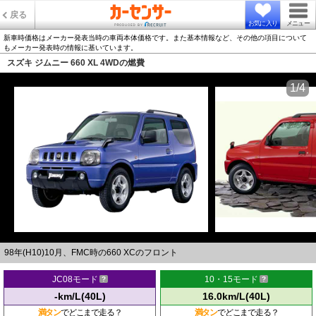
戻る
お気に入り
メニュー
新車時価格はメーカー発表当時の車両本体価格です。また基本情報など、その他の項目について
もメーカー発表時の情報に基いています。
スズキ ジムニー 660 XL 4WDの燃費
1/4
98年(H10)10月、FMC時の660 XCのフロント
JC08モード
10・15モード
-km/L(40L)
16.0km/L(40L)
満タン
でどこまで走る？
満タン
でどこまで走る？