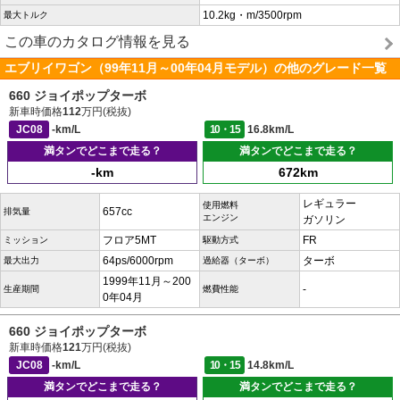
10.2kg・m/3500rpm
最大トルク
この車のカタログ情報を見る
エブリイワゴン（99年11月～00年04月モデル）の他のグレード一覧
660 ジョイポップターボ
新車時価格
112
万円(税抜)
JC08
-km/L
10・15
16.8km/L
満タンでどこまで走る？
満タンでどこまで走る？
-km
672km
レギュラー
使用燃料
657cc
排気量
エンジン
ガソリン
フロア5MT
FR
ミッション
駆動方式
64ps/6000rpm
ターボ
最大出力
過給器（ターボ）
1999年11月～200
-
生産期間
燃費性能
0年04月
660 ジョイポップターボ
新車時価格
121
万円(税抜)
JC08
-km/L
10・15
14.8km/L
満タンでどこまで走る？
満タンでどこまで走る？