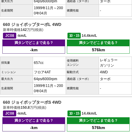
64ps/6000rpm
ターボ
最大出力
過給器（ターボ）
1999年11月～200
-
生産期間
燃費性能
0年04月
660 ジョイポップターボL 4WD
新車時価格
142
万円(税抜)
JC08
-km/L
10・15
14.4km/L
満タンでどこまで走る？
満タンでどこまで走る？
-km
576km
レギュラー
使用燃料
657cc
排気量
エンジン
ガソリン
フロア4AT
4WD
ミッション
駆動方式
64ps/6000rpm
ターボ
最大出力
過給器（ターボ）
1999年11月～200
-
生産期間
燃費性能
0年04月
660 ジョイポップターボS 4WD
新車時価格
150.8
万円(税抜)
JC08
-km/L
10・15
14.4km/L
満タンでどこまで走る？
満タンでどこまで走る？
-km
576km