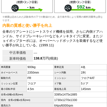
（燃費×タンク容量）
（燃費×タンク容量）
-
592
km
km
※燃費は定められた試験条件の下での数値のため、走行条件等により実際の燃料消費率は異な
ります。
内装の質感と使い勝手を向上
全車のリアシートにシートスライド機構を採用。さらに内側ドアハ
ンドル、サイドブレーキレバーなどをメッキタイプに変更。またジ
ョイポップターボには、オーバーヘッドボックスを装備するなど使
い勝手が向上している。(1999.11)
中古車価格
---
138.8
万円(税抜)
新車時価格
900kg
4名
車両重量
乗車定員
2350mm
2列
ホイールベース
シート列数
FR
フロア4AT
駆動方式
ミッション
フロア
5ドア
ミッション位置
ドア数
4.5m
145mm
最小回転半径
最低地上高
3395x1475x1885
全長x全幅x全高(mm)
1730x1270x1330
室内 全長x全幅x全高(mm)
64ps/6000rpm
最高出力