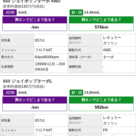
660 ジョイポップターボ 4WD
新車時価格
133
万円(税抜)
JC08
-km/L
10・15
14.4km/L
満タンでどこまで走る？
満タンでどこまで走る？
-km
576km
レギュラー
使用燃料
657cc
排気量
エンジン
ガソリン
フロア4AT
4WD
ミッション
駆動方式
64ps/6000rpm
ターボ
最大出力
過給器（ターボ）
1999年11月～200
-
生産期間
燃費性能
0年04月
660 ジョイポップターボL
新車時価格
130
万円(税抜)
JC08
-km/L
10・15
14.8km/L
満タンでどこまで走る？
満タンでどこまで走る？
-km
592km
レギュラー
使用燃料
657cc
排気量
エンジン
ガソリン
フロア4AT
FR
ミッション
駆動方式