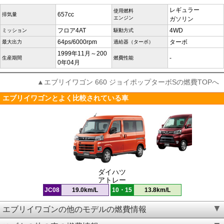
レギュラー
使用燃料
657cc
排気量
エンジン
ガソリン
フロア4AT
4WD
ミッション
駆動方式
64ps/6000rpm
ターボ
最大出力
過給器（ターボ）
1999年11月～200
-
生産期間
燃費性能
0年04月
▲エブリイワゴン 660 ジョイポップターボSの燃費TOPへ
エブリイワゴンとよく比較されている車
ダイハツ
アトレー
JC08
19.0km/L
10・15
13.8km/L
エブリイワゴンの他のモデルの燃費情報