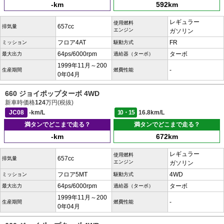
-km
592km
レギュラー
使用燃料
657cc
排気量
エンジン
ガソリン
フロア4AT
FR
ミッション
駆動方式
64ps/6000rpm
ターボ
最大出力
過給器（ターボ）
1999年11月～200
-
生産期間
燃費性能
0年04月
660 ジョイポップターボ 4WD
新車時価格
124
万円(税抜)
JC08
-km/L
10・15
16.8km/L
満タンでどこまで走る？
満タンでどこまで走る？
-km
672km
レギュラー
使用燃料
657cc
排気量
エンジン
ガソリン
フロア5MT
4WD
ミッション
駆動方式
64ps/6000rpm
ターボ
最大出力
過給器（ターボ）
1999年11月～200
-
生産期間
燃費性能
0年04月