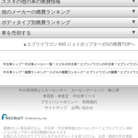
スズキの他の車の燃費情報
他のメーカーの燃費ランキング
ボディタイプ別燃費ランキング
車を売却する
▲エブリイワゴン 660 ジョイポップターボSの燃費TOPへ
中古車トップ
中古車メーカー一覧
スズキの中古車
エブリイワゴンの中古車
エブリイワゴン(
中古車トップ
燃費ランキング
スズキの燃費ランキング
エブリイワゴンの燃費
エブリイワゴン
中古車情報ならカーセンサー
カーセンサーエッジ・輸入車
車買取・車査定
中古車リース
プライバシーポリシー
利用規約
サイトマップ
お問い合わせ
燃費のいい車を探すなら、中古車・中古車情報のカーセンサー！エブリイワゴン 660
ジョイポップターボSの燃費が分かります。
お気に入りのエブリイワゴンモデルやグレードを見つけたら、お得・納得の中古車探