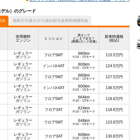
月モデル）のグレード
価格
駆動方式/最大出力/過給器/生産期間/燃費性能
満タンで
使用燃料
新車時価格
ミッション
どこまで走る？
エンジン
(税込)
(燃費xタンク容量)
レギュラー
680km
フロア5MT
115.5
万円
ガソリン
※10・15モード
レギュラー
600km
インパネ4AT
124.5
万円
ガソリン
※10・15モード
レギュラー
680km
フロア5MT
127.5
万円
ガソリン
※10・15モード
レギュラー
600km
インパネ4AT
136.5
万円
ガソリン
※10・15モード
レギュラー
664km
フロア5MT
118.8
万円
ガソリン
※10・15モード
レギュラー
624km
フロア3AT
118.8
万円
ガソリン
※10・15モード
レギュラー
648km
フロア5MT
123.8
万円
ガソリン
※10・15モード
レギュラー
608km
フロア3AT
130.8
万円
ガソリン
※10・15モード