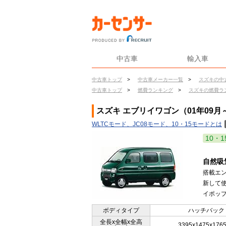
中古車
輸入車
中古車トップ
>
中古車メーカー一覧
>
スズキの中
中古車トップ
>
燃費ランキング
>
スズキの燃費ラ
スズキ エブリイワゴン（01年09月
WLTCモード、JC08モード、10・15モードとは
10・1
自然吸
搭載エ
新して
イポップ
ボディタイプ
ハッチバック
全長x全幅x全高
3395x1475x176