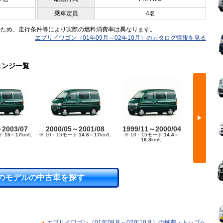
乗車定員
4名
のため、走行条件等により実際の燃料消費率は異なります。
エブリイワゴン（01年09月～02年10月）のカタログ情報を見る
ェンジ一覧
▶
～2003/07
2000/05～2001/08
1999/11～2000/04
1999/
ード
15
～
17
km/L
※ 10・15モード
14.6
～
17
km/L
※ 10・15モード
14.4
～
※ 10・
16.8
km/L
1
のモデルの中古車を探す
エブリイワゴン（01年09月～02年10月）の燃費・トップヘ