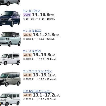
ホンダ バモス
14
16.8
JC08
～
km/L
※ 10・15モード
14
～
18
km/L
ホンダ N-BOX
18.1
21.8
WLTC
～
km/L
※ JC08モード
18.2
～
27
km/L
ホンダ N-VAN
16
19.8
WLTC
～
km/L
※ JC08モード
17.6
～
23.8
km/L
06～1999/10
15モード
14.2
～
6.6
km/L
マツダ スクラムワゴン
13
15.1
WLTC
～
km/L
※ JC08モード
13.8
～
19.4
km/L
日産 NV100クリッパー
13.1
17.2
WLTC
～
km/L
※ JC08モード
12.8
～
20.5
km/L