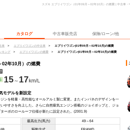
スズキ エブリイワゴン（01年09月～02年10月）の燃費 | 中古
カタログ
中古車販売店
保険/ローン/他
古車
>
エブリイワゴンの中古車
>
エブリイワゴン(01年09月～02年10月)の燃費
ンキング
>
エブリイワゴンの燃費
>
エブリイワゴン(01年09月～02年10月)の燃費
～02年10月）の燃費
？
15
17
5
～
km/L
気モデルを新設定
ンジンを軽量・高性能なオールアルミ製に変更。またインパネのデザインを一
使いやすさを向上した。さらに自然吸気エンジン搭載のジョイポップと、ジョ
ターボのロールーフ仕様が新たに設定された。(2001.9)
最高出力(馬力)
49～64
5/他
駆動方式
FR/4WD