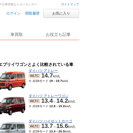
車・中古車情報ならカーセンサー
サイトマップ
ログイン
閲覧履歴
お気に入り
車買取
お役立ち記事
エブリイワゴンとよく比較されている車
ダイハツ アトレー
14.7
WLTC
km/L
※ JC08モード
19
～
19.7
km/L
ダイハツ アトレーワゴン
13.4
14.2
WLTC
～
km/L
※ JC08モード
13.8
～
15.2
km/L
ダイハツ ハイゼットカーゴ
13.7
15.6
WLTC
～
km/L
※ JC08モード
13.4
～
20.5
km/L