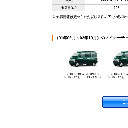
(mm)
排気量(cc)
658
※ 燃費情報は定められた試験条件の下での数値
（01年09月～02年10月）のマイナーチ
2003/08～2005/07
2002/11
※ 10・15モード
15
～
17
km/L
※ 10・15モ
こ