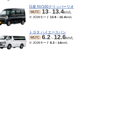
日産 NV100クリッパーリオ
13
13.4
WLTC
～
km/L
※ JC08モード
13.8
～
16.4
km/L
トヨタ ハイエースバン
6.2
12.6
WLTC
～
km/L
※ JC08モード
8.3
～
14
km/L