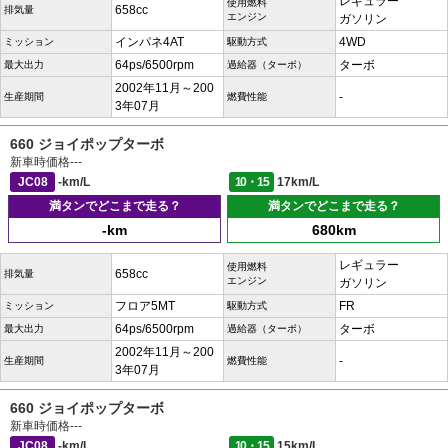
レギュラー
使用燃料
658cc
排気量
エンジン
ガソリン
インパネ4AT
4WD
ミッション
駆動方式
64ps/6500rpm
ターボ
最大出力
過給器（ターボ）
2002年11月～200
-
生産期間
燃費性能
3年07月
660 ジョイポップターボ
新車時価格
---
JC08
-km/L
10・15
17km/L
満タンでどこまで走る？
満タンでどこまで走る？
-km
680km
レギュラー
使用燃料
658cc
排気量
エンジン
ガソリン
フロア5MT
FR
ミッション
駆動方式
64ps/6500rpm
ターボ
最大出力
過給器（ターボ）
2002年11月～200
-
生産期間
燃費性能
3年07月
660 ジョイポップターボ
新車時価格
---
JC08
-km/L
10・15
15km/L