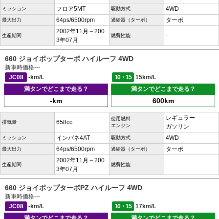
フロア5MT
4WD
ミッション
駆動方式
64ps/6500rpm
ターボ
最大出力
過給器（ターボ）
2002年11月～200
-
生産期間
燃費性能
3年07月
660 ジョイポップターボ ハイルーフ 4WD
新車時価格
---
JC08
-km/L
10・15
15km/L
満タンでどこまで走る？
満タンでどこまで走る？
-km
600km
レギュラー
使用燃料
658cc
排気量
エンジン
ガソリン
インパネ4AT
4WD
ミッション
駆動方式
64ps/6500rpm
ターボ
最大出力
過給器（ターボ）
2002年11月～200
-
生産期間
燃費性能
3年07月
660 ジョイポップターボPZ ハイルーフ 4WD
新車時価格
---
JC08
-km/L
10・15
17km/L
満タンでどこまで走る？
満タンでどこまで走る？