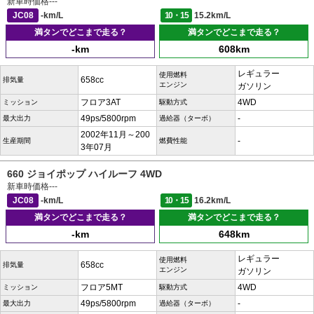
新車時価格
---
JC08
-km/L
10・15
15.2km/L
満タンでどこまで走る？
満タンでどこまで走る？
-km
608km
レギュラー
使用燃料
658cc
排気量
エンジン
ガソリン
フロア3AT
4WD
ミッション
駆動方式
49ps/5800rpm
-
最大出力
過給器（ターボ）
2002年11月～200
-
生産期間
燃費性能
3年07月
660 ジョイポップ ハイルーフ 4WD
新車時価格
---
JC08
-km/L
10・15
16.2km/L
満タンでどこまで走る？
満タンでどこまで走る？
-km
648km
レギュラー
使用燃料
658cc
排気量
エンジン
ガソリン
フロア5MT
4WD
ミッション
駆動方式
49ps/5800rpm
-
最大出力
過給器（ターボ）