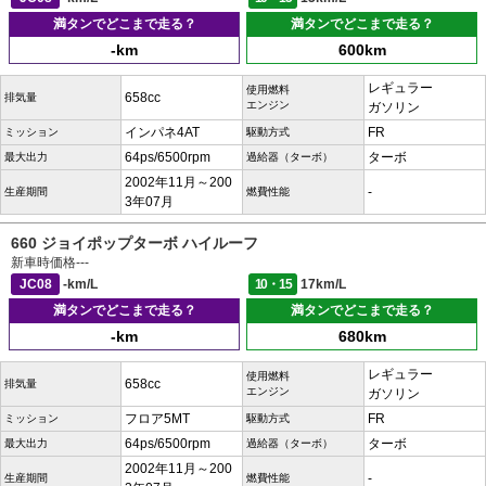
満タンでどこまで走る？
満タンでどこまで走る？
-km
600km
レギュラー
使用燃料
658cc
排気量
エンジン
ガソリン
インパネ4AT
FR
ミッション
駆動方式
64ps/6500rpm
ターボ
最大出力
過給器（ターボ）
2002年11月～200
-
生産期間
燃費性能
3年07月
660 ジョイポップターボ ハイルーフ
新車時価格
---
JC08
-km/L
10・15
17km/L
満タンでどこまで走る？
満タンでどこまで走る？
-km
680km
レギュラー
使用燃料
658cc
排気量
エンジン
ガソリン
フロア5MT
FR
ミッション
駆動方式
64ps/6500rpm
ターボ
最大出力
過給器（ターボ）
2002年11月～200
-
生産期間
燃費性能