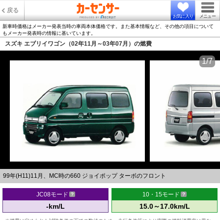
戻る
お気に入り
メニュー
新車時価格はメーカー発表当時の車両本体価格です。また基本情報など、その他の項目について
もメーカー発表時の情報に基いています。
スズキ エブリイワゴン（02年11月～03年07月）の燃費
1/7
99年(H11)11月、MC時の660 ジョイポップ ターボのフロント
JC08モード
10・15モード
-km/L
15.0～17.0km/L