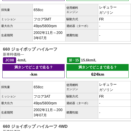
レギュラー
使用燃料
658cc
排気量
エンジン
ガソリン
フロア5MT
FR
ミッション
駆動方式
49ps/5800rpm
-
最大出力
過給器（ターボ）
2002年11月～200
-
生産期間
燃費性能
3年07月
660 ジョイポップ ハイルーフ
新車時価格
---
JC08
-km/L
10・15
15.6km/L
満タンでどこまで走る？
満タンでどこまで走る？
-km
624km
レギュラー
使用燃料
658cc
排気量
エンジン
ガソリン
フロア3AT
FR
ミッション
駆動方式
49ps/5800rpm
-
最大出力
過給器（ターボ）
2002年11月～200
-
生産期間
燃費性能
3年07月
660 ジョイポップ ハイルーフ 4WD