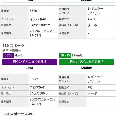
レギュラー
使用燃料
658cc
排気量
エンジン
ガソリン
インパネ4AT
4WD
ミッション
駆動方式
64ps/6500rpm
ターボ
最大出力
過給器（ターボ）
2002年11月～200
-
生産期間
燃費性能
3年07月
660 スポーツ
新車時価格
---
JC08
-km/L
10・15
17km/L
満タンでどこまで走る？
満タンでどこまで走る？
-km
680km
レギュラー
使用燃料
658cc
排気量
エンジン
ガソリン
フロア5AT
FR
ミッション
駆動方式
64ps/6500rpm
ターボ
最大出力
過給器（ターボ）
2002年11月～200
-
生産期間
燃費性能
3年07月
660 スポーツ 4WD