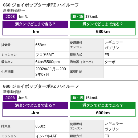
660 ジョイポップターボPZ ハイルーフ
新車時価格
---
JC08
-km/L
10・15
17km/L
満タンでどこまで走る？
満タンでどこまで走る？
-km
680km
レギュラー
使用燃料
658cc
排気量
エンジン
ガソリン
フロア5MT
FR
ミッション
駆動方式
64ps/6500rpm
ターボ
最大出力
過給器（ターボ）
2002年11月～200
-
生産期間
燃費性能
3年07月
660 ジョイポップターボPZ ハイルーフ
新車時価格
---
JC08
-km/L
10・15
15km/L
満タンでどこまで走る？
満タンでどこまで走る？
-km
600km
レギュラー
使用燃料
658cc
排気量
エンジン
ガソリン
インパネ4AT
FR
ミッション
駆動方式