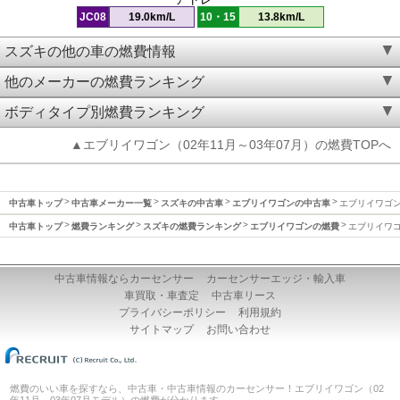
JC08
19.0km/L
10・15
13.8km/L
スズキの他の車の燃費情報
他のメーカーの燃費ランキング
ボディタイプ別燃費ランキング
▲エブリイワゴン（02年11月～03年07月）の燃費TOPへ
中古車トップ
中古車メーカー一覧
スズキの中古車
エブリイワゴンの中古車
エブリイワゴン(
中古車トップ
燃費ランキング
スズキの燃費ランキング
エブリイワゴンの燃費
エブリイワゴン
中古車情報ならカーセンサー
カーセンサーエッジ・輸入車
車買取・車査定
中古車リース
プライバシーポリシー
利用規約
サイトマップ
お問い合わせ
燃費のいい車を探すなら、中古車・中古車情報のカーセンサー！エブリイワゴン（02
年11月～03年07月モデル）の燃費が分かります。