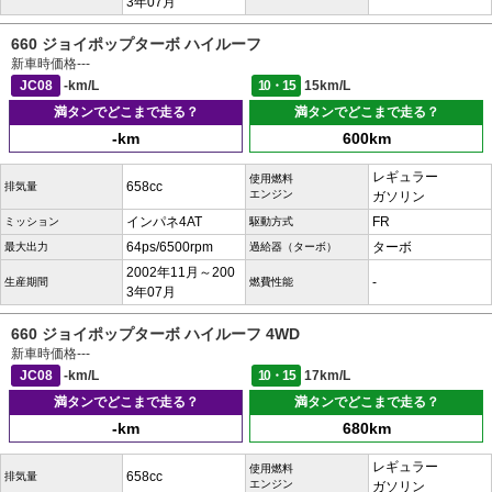
3年07月
660 ジョイポップターボ ハイルーフ
新車時価格
---
JC08
-km/L
10・15
15km/L
満タンでどこまで走る？
満タンでどこまで走る？
-km
600km
レギュラー
使用燃料
658cc
排気量
エンジン
ガソリン
インパネ4AT
FR
ミッション
駆動方式
64ps/6500rpm
ターボ
最大出力
過給器（ターボ）
2002年11月～200
-
生産期間
燃費性能
3年07月
660 ジョイポップターボ ハイルーフ 4WD
新車時価格
---
JC08
-km/L
10・15
17km/L
満タンでどこまで走る？
満タンでどこまで走る？
-km
680km
レギュラー
使用燃料
658cc
排気量
エンジン
ガソリン