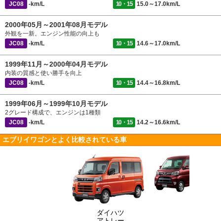
JC08
-km/L
10・15
15.0～17.0km/L
2000年05月～2001年08月モデル
外観を一新。エンジン性能の向上も
JC08
-km/L
10・15
14.6～17.0km/L
1999年11月～2000年04月モデル
内装の質感と使い勝手を向上
JC08
-km/L
10・15
14.4～16.8km/L
1999年06月～1999年10月モデル
2グレード構成で、エンジンは1種類
JC08
-km/L
10・15
14.2～16.6km/L
エブリイワゴンとよく比較されている車
ダイハツ
アトレー