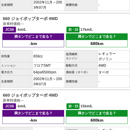
2002年11月～200
-
生産期間
燃費性能
3年07月
660 ジョイポップターボ 4WD
新車時価格
---
JC08
-km/L
10・15
17km/L
満タンでどこまで走る？
満タンでどこまで走る？
-km
680km
レギュラー
使用燃料
658cc
排気量
エンジン
ガソリン
フロア5MT
4WD
ミッション
駆動方式
64ps/6500rpm
ターボ
最大出力
過給器（ターボ）
2002年11月～200
-
生産期間
燃費性能
3年07月
660 ジョイポップターボ 4WD
新車時価格
---
JC08
-km/L
10・15
15km/L
満タンでどこまで走る？
満タンでどこまで走る？
-km
600km