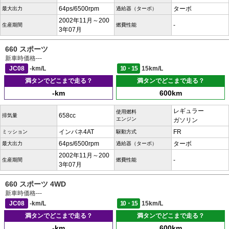
64ps/6500rpm
ターボ
最大出力
過給器（ターボ）
2002年11月～200
-
生産期間
燃費性能
3年07月
660 スポーツ
新車時価格
---
JC08
-km/L
10・15
15km/L
満タンでどこまで走る？
満タンでどこまで走る？
-km
600km
レギュラー
使用燃料
658cc
排気量
エンジン
ガソリン
インパネ4AT
FR
ミッション
駆動方式
64ps/6500rpm
ターボ
最大出力
過給器（ターボ）
2002年11月～200
-
生産期間
燃費性能
3年07月
660 スポーツ 4WD
新車時価格
---
JC08
-km/L
10・15
15km/L
満タンでどこまで走る？
満タンでどこまで走る？
-km
600km