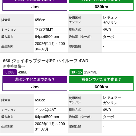
-km
680km
レギュラー
使用燃料
658cc
排気量
エンジン
ガソリン
フロア5MT
4WD
ミッション
駆動方式
64ps/6500rpm
ターボ
最大出力
過給器（ターボ）
2002年11月～200
-
生産期間
燃費性能
3年07月
660 ジョイポップターボPZ ハイルーフ 4WD
新車時価格
---
JC08
-km/L
10・15
15km/L
満タンでどこまで走る？
満タンでどこまで走る？
-km
600km
レギュラー
使用燃料
658cc
排気量
エンジン
ガソリン
インパネ4AT
4WD
ミッション
駆動方式
64ps/6500rpm
ターボ
最大出力
過給器（ターボ）
2002年11月～200
-
生産期間
燃費性能
3年07月