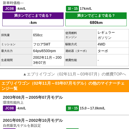
新車時価格
---
JC08
-km/L
10・15
17km/L
満タンでどこまで走る？
満タンでどこまで走る？
-km
680km
レギュラー
使用燃料
658cc
排気量
エンジン
ガソリン
フロア5MT
4WD
ミッション
駆動方式
64ps/6500rpm
ターボ
最大出力
過給器（ターボ）
2002年11月～200
-
生産期間
燃費性能
3年07月
▲エブリイワゴン（02年11月～03年07月）の燃費TOPへ
エブリイワゴン（02年11月～03年07月モデル）の他のマイナーチェ
ンジ一覧
2003年08月～2005年07月モデル
環境性能向上
JC08
-km/L
10・15
15.0～17.0km/L
2001年09月～2002年10月モデル
自然吸気モデルを新設定