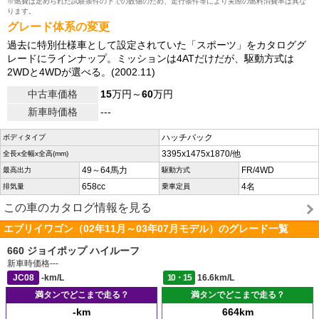
※燃費は定められた試験条件の下での数値のため、走行条件等により実際の燃料消費率は異な
ります。
グレード体系の変更
過去に特別仕様車として設定されていた「スポーツ」をカタロググ
レードにラインナップ。ミッションは4ATだけだが、駆動方式は
2WDと4WDが選べる。(2002.11)
中古車価格
15
万円～
60
万円
新車時価格
---
ハッチバック
ボディタイプ
3395x1475x1870/他
全長x全幅x全高(mm)
49～64馬力
FR/4WD
最高出力
駆動方式
658cc
4名
排気量
乗車定員
この車のカタログ情報を見る
エブリイワゴン（02年11月～03年07月モデル）のグレード一覧
660 ジョイポップ ハイルーフ
新車時価格
---
JC08
-km/L
10・15
16.6km/L
満タンでどこまで走る？
満タンでどこまで走る？
-km
664km