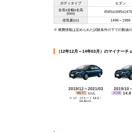
ボディタイプ
セダン
全長x全幅x全高
4565x1695x147
(mm)
排気量(cc)
1496～1986
※ 燃費情報は定められた試験条件の下での数値
（12年12月～14年03月）のマイナーチ
2019/12～2021/03
2019/10
14.8
WLTC
JC08
km/L
※ 10・15モード
14.2
～
14.4
km/L