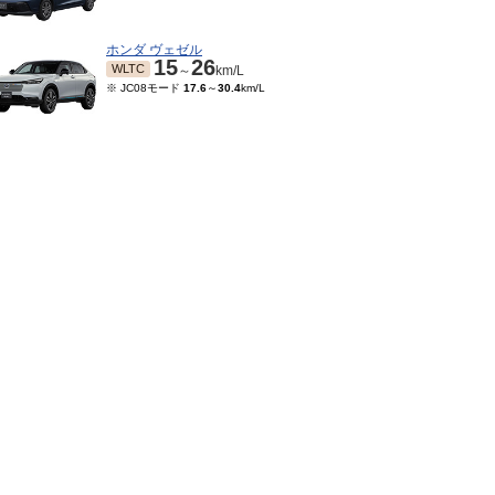
ホンダ ヴェゼル
15
26
WLTC
～
km/L
※ JC08モード
17.6
～
30.4
km/L
04～2014/08
2010/04～2012/11
2009/10～2010/03
200
※ 10・15モード
15.6
～
20
km/L
※ 10・15モード
14.4
～
※ 10・
4.8
18.2
～
km/L
18.6
km/L