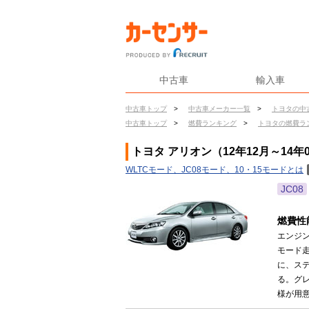
中古車
輸入車
中古車トップ
>
中古車メーカー一覧
>
トヨタの中
中古車トップ
>
燃費ランキング
>
トヨタの燃費ラ
トヨタ アリオン（12年12月～14年
WLTCモード、JC08モード、10・15モードとは
JC08
燃費性
エンジン
モード走
に、ス
る。グレ
様が用意