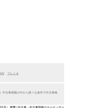
SAI
プレミオ
ル）中古車情報の中から様々な条件で中古車検
年03月） 燃費 / 中古車・中古車情報のカーセンサー