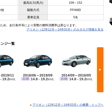
最高出力(馬力)
109～152
5/他
駆動方式
FF/4WD
乗車定員
5名
のため、走行条件等により実際の燃料消費率は異なります。
アリオン（12年12月～14年03月）のカタログ情報を見る
ェンジ一覧
▶
～2019/11
2016/06～2019/09
2014/09～2016/05
2014/
19.2
14.8
19.2
14.8
19.2
1
JC08
JC08
JC08
～
km/L
～
km/L
～
km/L
アリオン（12年12月～14年03月）の燃費・トップヘ