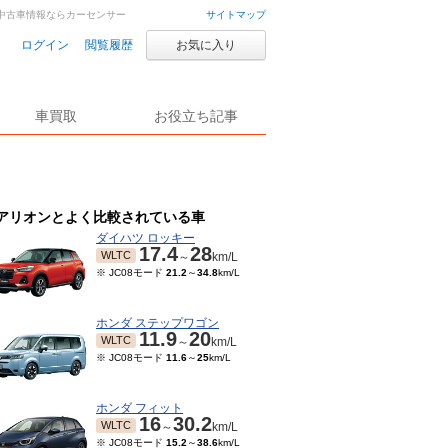
車・中古車情報ならカーセンサー
サイトマップ
ログイン
閲覧履歴
お気に入り
車買取
お役立ち記事
アリオンとよく比較されている車
ダイハツ ロッキー
17.4
28
WLTC
～
km/L
※ JC08モード
21.2
～
34.8
km/L
ホンダ ステップワゴン
11.9
20
WLTC
～
km/L
※ JC08モード
11.6
～
25
km/L
ホンダ フィット
16
30.2
WLTC
～
km/L
※ JC08モード
15.2
～
38.6
km/L