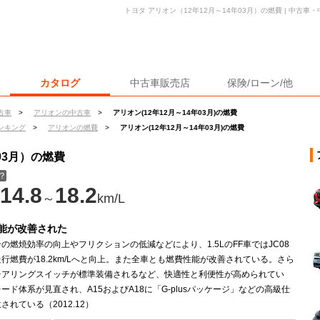
トヨタ アリオン（12年12月～14年03月）の燃費 | 中古
カタログ
中古車販売店
保険/ローン/他
古車
>
アリオンの中古車
>
アリオン(12年12月～14年03月)の燃費
ンキング
>
アリオンの燃費
>
アリオン(12年12月～14年03月)の燃費
03月）の燃費
？
14.8
18.2
～
km/L
能が改善された
の燃焼効率の向上やフリクションの低減などにより、1.5LのFF車ではJC08
行燃費が18.2km/Lへと向上。また全車とも燃費性能が改善されている。さら
テアリングスイッチが標準装備されるなど、快適性と利便性が高められてい
ード体系が見直され、A15およびA18に「G-plusパッケージ」などの高級仕
されている（2012.12）