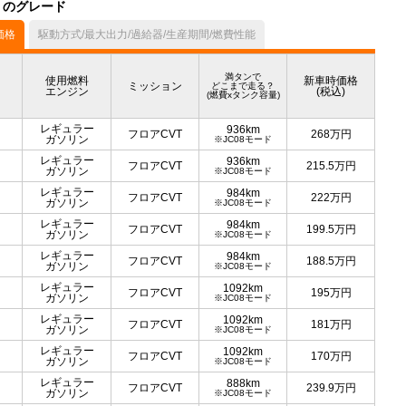
）のグレード
価格
駆動方式/最大出力/過給器/生産期間/燃費性能
満タンで
使用燃料
新車時価格
ミッション
どこまで走る？
エンジン
(税込)
(燃費xタンク容量)
レギュラー
936km
フロアCVT
268
万円
ガソリン
※JC08モード
レギュラー
936km
フロアCVT
215.5
万円
ガソリン
※JC08モード
レギュラー
984km
フロアCVT
222
万円
ガソリン
※JC08モード
レギュラー
984km
フロアCVT
199.5
万円
ガソリン
※JC08モード
レギュラー
984km
フロアCVT
188.5
万円
ガソリン
※JC08モード
レギュラー
1092km
フロアCVT
195
万円
ガソリン
※JC08モード
レギュラー
1092km
フロアCVT
181
万円
ガソリン
※JC08モード
レギュラー
1092km
フロアCVT
170
万円
ガソリン
※JC08モード
レギュラー
888km
フロアCVT
239.9
万円
ガソリン
※JC08モード