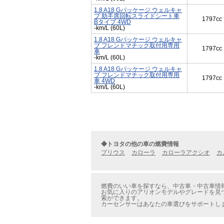
1.8 A18 Gパッケージ ウェルキャ
ブ 助手席回転スライドシート車
1797cc
Bタイプ 4WD
-km/L (60L)
1.8 A18 Gパッケージ ウェルキャ
ブ フレンドマチック取付用専用
1797cc
車
-km/L (60L)
1.8 A18 Gパッケージ ウェルキャ
ブ フレンドマチック取付用専用
1797cc
車 4WD
-km/L (60L)
◆トヨタの他の車の燃費情報
プリウス
カローラ
カローラアクシオ
カ
燃費のいい車を探すなら、中古車・中古車情報
お気に入りのアリオンモデルやグレードを見つ
索ができます。
カーセンサーはあなたの車選びをサポートし