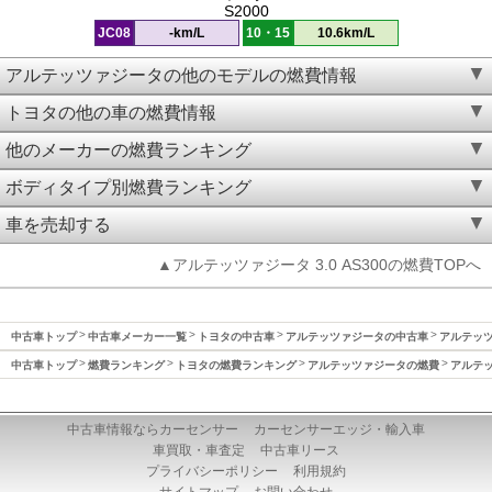
S2000
JC08
-km/L
10・15
10.6km/L
アルテッツァジータの他のモデルの燃費情報
トヨタの他の車の燃費情報
他のメーカーの燃費ランキング
ボディタイプ別燃費ランキング
車を売却する
▲アルテッツァジータ 3.0 AS300の燃費TOPへ
中古車トップ
中古車メーカー一覧
トヨタの中古車
アルテッツァジータの中古車
アルテッツ
中古車トップ
燃費ランキング
トヨタの燃費ランキング
アルテッツァジータの燃費
アルテッ
中古車情報ならカーセンサー
カーセンサーエッジ・輸入車
車買取・車査定
中古車リース
プライバシーポリシー
利用規約
サイトマップ
お問い合わせ