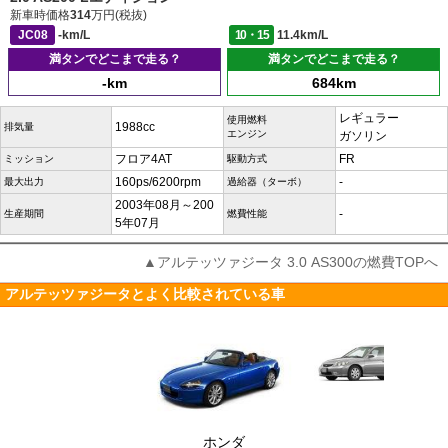
新車時価格
314
万円(税抜)
JC08
-km/L
10・15
11.4km/L
満タンでどこまで走る？
満タンでどこまで走る？
-km
684km
レギュラー
使用燃料
1988cc
排気量
エンジン
ガソリン
フロア4AT
FR
ミッション
駆動方式
160ps/6200rpm
-
最大出力
過給器（ターボ）
2003年08月～200
-
生産期間
燃費性能
5年07月
▲アルテッツァジータ 3.0 AS300の燃費TOPへ
アルテッツァジータとよく比較されている車
ホンダ