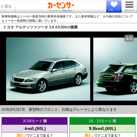
戻る
お気に入り
メニュー
新車時価格はメーカー発表当時の車両本体価格です。また基本情報など、その他の項目について
もメーカー発表時の情報に基いています。
トヨタ アルテッツァジータ 3.0 AS300の燃費
1/3
01年(H13)7月、新型時のフロント。仕様はグレードにより異なります
JC08モード
10・15モード
-km/L(60L)
9.8km/L(60L)
満タン
でどこまで走る？
満タン
でどこまで走る？