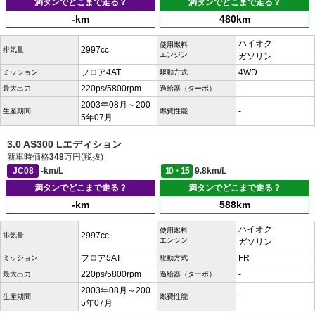
満タンでどこまで走る？
満タンでどこまで走る？
-km
480km
ハイオク
使用燃料
2997cc
排気量
エンジン
ガソリン
フロア4AT
4WD
ミッション
駆動方式
220ps/5800rpm
-
最大出力
過給器（ターボ）
2003年08月～200
-
生産期間
燃費性能
5年07月
3.0 AS300 Lエディション
新車時価格
348
万円(税抜)
JC08
-km/L
10・15
9.8km/L
満タンでどこまで走る？
満タンでどこまで走る？
-km
588km
ハイオク
使用燃料
2997cc
排気量
エンジン
ガソリン
フロア5AT
FR
ミッション
駆動方式
220ps/5800rpm
-
最大出力
過給器（ターボ）
2003年08月～200
-
生産期間
燃費性能
5年07月