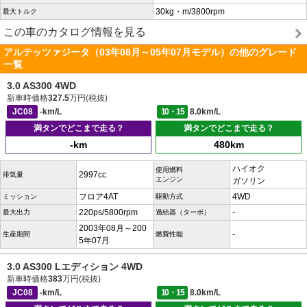
30kg・m/3800rpm
最大トルク
この車のカタログ情報を見る
アルテッツァジータ（03年08月～05年07月モデル）の他のグレード
一覧
3.0 AS300 4WD
新車時価格
327.5
万円(税抜)
JC08
-km/L
10・15
8.0km/L
満タンでどこまで走る？
満タンでどこまで走る？
-km
480km
ハイオク
使用燃料
2997cc
排気量
エンジン
ガソリン
フロア4AT
4WD
ミッション
駆動方式
220ps/5800rpm
-
最大出力
過給器（ターボ）
2003年08月～200
-
生産期間
燃費性能
5年07月
3.0 AS300 Lエディション 4WD
新車時価格
383
万円(税抜)
JC08
-km/L
10・15
8.0km/L