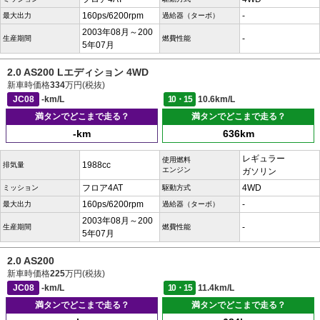
160ps/6200rpm
-
最大出力
過給器（ターボ）
2003年08月～200
-
生産期間
燃費性能
5年07月
2.0 AS200 Lエディション 4WD
新車時価格
334
万円(税抜)
JC08
-km/L
10・15
10.6km/L
満タンでどこまで走る？
満タンでどこまで走る？
-km
636km
レギュラー
使用燃料
1988cc
排気量
エンジン
ガソリン
フロア4AT
4WD
ミッション
駆動方式
160ps/6200rpm
-
最大出力
過給器（ターボ）
2003年08月～200
-
生産期間
燃費性能
5年07月
2.0 AS200
新車時価格
225
万円(税抜)
JC08
-km/L
10・15
11.4km/L
満タンでどこまで走る？
満タンでどこまで走る？