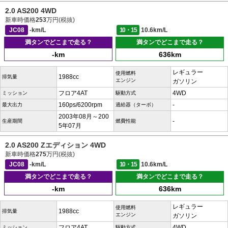
2.0 AS200 4WD
新車時価格
253
万円(税抜)
JC08
-km/L
10・15
10.6km/L
満タンでどこまで走る？
満タンでどこまで走る？
-km
636km
レギュラー
使用燃料
1988cc
排気量
エンジン
ガソリン
フロア4AT
4WD
ミッション
駆動方式
160ps/6200rpm
-
最大出力
過給器（ターボ）
2003年08月～200
-
生産期間
燃費性能
5年07月
2.0 AS200 Zエディション 4WD
新車時価格
275
万円(税抜)
JC08
-km/L
10・15
10.6km/L
満タンでどこまで走る？
満タンでどこまで走る？
-km
636km
レギュラー
使用燃料
1988cc
排気量
エンジン
ガソリン
フロア4AT
4WD
ミッション
駆動方式