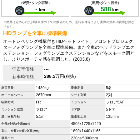
（燃費×タンク容量）
（燃費×タンク容量）
-
588
km
km
※燃費は定められた試験条件の下での数値のため、走行条件等により実際の燃料消費率は異な
ります。
HIDランプを全車に標準装備
オートレベリング機構付きHIDヘッドライト、フロントプロジェク
ターフォグランプを全車に標準装備。また全車のヘッドランプエク
ステンション、フォグランプエクステンションなどをスモーク調と
し、よりスポーティ感を強調した。(2003.8)
中古車価格
---
288.5
万円(税抜)
新車時価格
1480kg
5名
車両重量
乗車定員
2670mm
2列
ホイールベース
シート列数
FR
フロア5AT
駆動方式
ミッション
フロア
5ドア
ミッション位置
ドア数
5.1m
135mm
最小回転半径
最低地上高
4505x1725x1420
全長x全幅x全高(mm)
1890x1440x1165
室内 全長x全幅x全高(mm)
220ps/5800rpm
最高出力