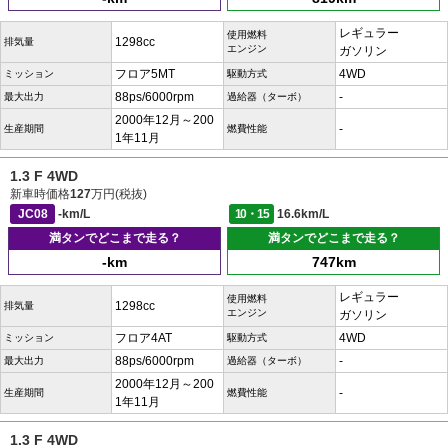
レギュラー
使用燃料
1298cc
排気量
エンジン
ガソリン
フロア5MT
4WD
ミッション
駆動方式
88ps/6000rpm
-
最大出力
過給器（ターボ）
2000年12月～200
-
生産期間
燃費性能
1年11月
1.3 F 4WD
新車時価格
127
万円(税抜)
JC08
-km/L
10・15
16.6km/L
満タンでどこまで走る？
満タンでどこまで走る？
-km
747km
レギュラー
使用燃料
1298cc
排気量
エンジン
ガソリン
フロア4AT
4WD
ミッション
駆動方式
88ps/6000rpm
-
最大出力
過給器（ターボ）
2000年12月～200
-
生産期間
燃費性能
1年11月
1.3 F 4WD