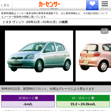
戻る
お気に入り
メニュー
新車時価格はメーカー発表当時の車両本体価格です。また基本情報など、その他の項目について
もメーカー発表時の情報に基いています。
トヨタ ヴィッツ（00年12月～01年11月）の燃費
1/3
99年(H11)1月、新型時のフロント。仕様はグレードにより異なります
JC08モード
10・15モード
-km/L
15.2～24.0km/L