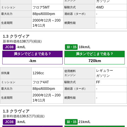
エンジン
ガソリン
フロア5MT
4WD
ミッション
駆動方式
88ps/6000rpm
-
最大出力
過給器（ターボ）
2000年12月～200
-
生産期間
燃費性能
1年11月
1.3 クラヴィア
新車時価格
138
万円(税抜)
JC08
-km/L
10・15
18km/L
満タンでどこまで走る？
満タンでどこまで走る？
-km
720km
レギュラー
使用燃料
1298cc
排気量
エンジン
ガソリン
フロア4AT
FF
ミッション
駆動方式
88ps/6000rpm
-
最大出力
過給器（ターボ）
2000年12月～200
-
生産期間
燃費性能
1年11月
1.3 クラヴィア
新車時価格
130.5
万円(税抜)
JC08
-km/L
10・15
21km/L