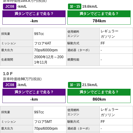
新車時価格
105.5
万円(税抜)
JC08
-km/L
10・15
19.6km/L
満タンでどこまで走る？
満タンでどこまで走る？
-km
784km
レギュラー
使用燃料
997cc
排気量
エンジン
ガソリン
フロア4AT
FF
ミッション
駆動方式
70ps/6000rpm
-
最大出力
過給器（ターボ）
2000年12月～200
-
生産期間
燃費性能
1年11月
1.0 F
新車時価格
98
万円(税抜)
JC08
-km/L
10・15
21.5km/L
満タンでどこまで走る？
満タンでどこまで走る？
-km
860km
レギュラー
使用燃料
997cc
排気量
エンジン
ガソリン
フロア5MT
FF
ミッション
駆動方式
70ps/6000rpm
-
最大出力
過給器（ターボ）