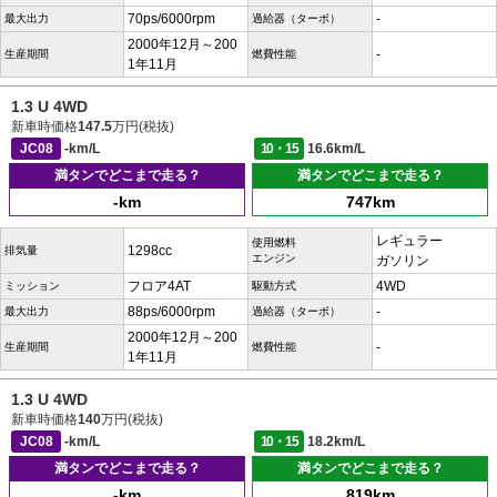
70ps/6000rpm
-
最大出力
過給器（ターボ）
2000年12月～200
-
生産期間
燃費性能
1年11月
1.3 U 4WD
新車時価格
147.5
万円(税抜)
JC08
-km/L
10・15
16.6km/L
満タンでどこまで走る？
満タンでどこまで走る？
-km
747km
レギュラー
使用燃料
1298cc
排気量
エンジン
ガソリン
フロア4AT
4WD
ミッション
駆動方式
88ps/6000rpm
-
最大出力
過給器（ターボ）
2000年12月～200
-
生産期間
燃費性能
1年11月
1.3 U 4WD
新車時価格
140
万円(税抜)
JC08
-km/L
10・15
18.2km/L
満タンでどこまで走る？
満タンでどこまで走る？
-km
819km