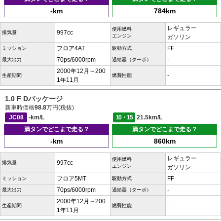
-km
784km
レギュラー
使用燃料
997cc
排気量
エンジン
ガソリン
フロア4AT
FF
ミッション
駆動方式
70ps/6000rpm
-
最大出力
過給器（ターボ）
2000年12月～200
-
生産期間
燃費性能
1年11月
1.0 F Dパッケージ
新車時価格
98.8
万円(税抜)
JC08
-km/L
10・15
21.5km/L
満タンでどこまで走る？
満タンでどこまで走る？
-km
860km
レギュラー
使用燃料
997cc
排気量
エンジン
ガソリン
フロア5MT
FF
ミッション
駆動方式
70ps/6000rpm
-
最大出力
過給器（ターボ）
2000年12月～200
-
生産期間
燃費性能
1年11月