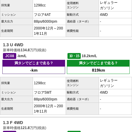
レギュラー
使用燃料
1298cc
排気量
エンジン
ガソリン
フロア4AT
4WD
ミッション
駆動方式
88ps/6000rpm
-
最大出力
過給器（ターボ）
2000年12月～200
-
生産期間
燃費性能
1年11月
1.3 U 4WD
新車時価格
134.8
万円(税抜)
JC08
-km/L
10・15
18.2km/L
満タンでどこまで走る？
満タンでどこまで走る？
-km
819km
レギュラー
使用燃料
1298cc
排気量
エンジン
ガソリン
フロア5MT
4WD
ミッション
駆動方式
88ps/6000rpm
-
最大出力
過給器（ターボ）
2000年12月～200
-
生産期間
燃費性能
1年11月
1.3 F 4WD
新車時価格
121.8
万円(税抜)