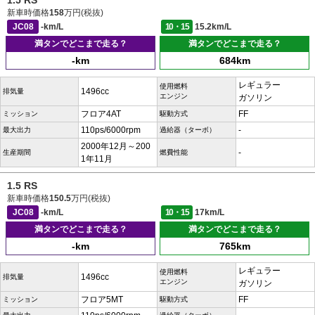
1.5 RS
新車時価格
158
万円(税抜)
JC08
-km/L
10・15
15.2km/L
満タンでどこまで走る？
満タンでどこまで走る？
-km
684km
レギュラー
使用燃料
1496cc
排気量
エンジン
ガソリン
フロア4AT
FF
ミッション
駆動方式
110ps/6000rpm
-
最大出力
過給器（ターボ）
2000年12月～200
-
生産期間
燃費性能
1年11月
1.5 RS
新車時価格
150.5
万円(税抜)
JC08
-km/L
10・15
17km/L
満タンでどこまで走る？
満タンでどこまで走る？
-km
765km
レギュラー
使用燃料
1496cc
排気量
エンジン
ガソリン
フロア5MT
FF
ミッション
駆動方式