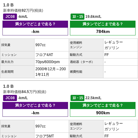
1.0 B
新車時価格
92
万円(税抜)
JC08
-km/L
10・15
19.6km/L
満タンでどこまで走る？
満タンでどこまで走る？
-km
784km
レギュラー
使用燃料
997cc
排気量
エンジン
ガソリン
フロア4AT
FF
ミッション
駆動方式
70ps/6000rpm
-
最大出力
過給器（ターボ）
2000年12月～200
-
生産期間
燃費性能
1年11月
1.0 B
新車時価格
84.5
万円(税抜)
JC08
-km/L
10・15
22.5km/L
満タンでどこまで走る？
満タンでどこまで走る？
-km
900km
レギュラー
使用燃料
997cc
排気量
エンジン
ガソリン
フロア5MT
FF
ミッション
駆動方式