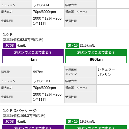
フロア4AT
FF
ミッション
駆動方式
70ps/6000rpm
-
最大出力
過給器（ターボ）
2000年12月～200
-
生産期間
燃費性能
1年11月
1.0 F
新車時価格
92.8
万円(税抜)
JC08
-km/L
10・15
21.5km/L
満タンでどこまで走る？
満タンでどこまで走る？
-km
860km
レギュラー
使用燃料
997cc
排気量
エンジン
ガソリン
フロア5MT
FF
ミッション
駆動方式
70ps/6000rpm
-
最大出力
過給器（ターボ）
2000年12月～200
-
生産期間
燃費性能
1年11月
1.0 F Dパッケージ
新車時価格
106.3
万円(税抜)
JC08
-km/L
10・15
19.6km/L
満タンでどこまで走る？
満タンでどこまで走る？