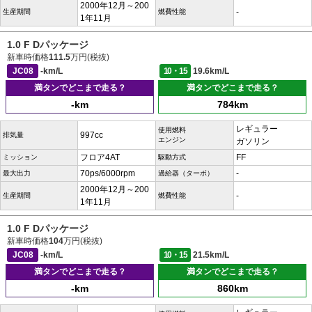
2000年12月～200
-
生産期間
燃費性能
1年11月
1.0 F Dパッケージ
新車時価格
111.5
万円(税抜)
JC08
-km/L
10・15
19.6km/L
満タンでどこまで走る？
満タンでどこまで走る？
-km
784km
レギュラー
使用燃料
997cc
排気量
エンジン
ガソリン
フロア4AT
FF
ミッション
駆動方式
70ps/6000rpm
-
最大出力
過給器（ターボ）
2000年12月～200
-
生産期間
燃費性能
1年11月
1.0 F Dパッケージ
新車時価格
104
万円(税抜)
JC08
-km/L
10・15
21.5km/L
満タンでどこまで走る？
満タンでどこまで走る？
-km
860km