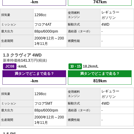
-km
747km
レギュラー
使用燃料
1298cc
排気量
エンジン
ガソリン
フロア4AT
4WD
ミッション
駆動方式
88ps/6000rpm
-
最大出力
過給器（ターボ）
2000年12月～200
-
生産期間
燃費性能
1年11月
1.3 クラヴィア 4WD
新車時価格
141.3
万円(税抜)
JC08
-km/L
10・15
18.2km/L
満タンでどこまで走る？
満タンでどこまで走る？
-km
819km
レギュラー
使用燃料
1298cc
排気量
エンジン
ガソリン
フロア5MT
4WD
ミッション
駆動方式
88ps/6000rpm
-
最大出力
過給器（ターボ）
2000年12月～200
-
生産期間
燃費性能
1年11月