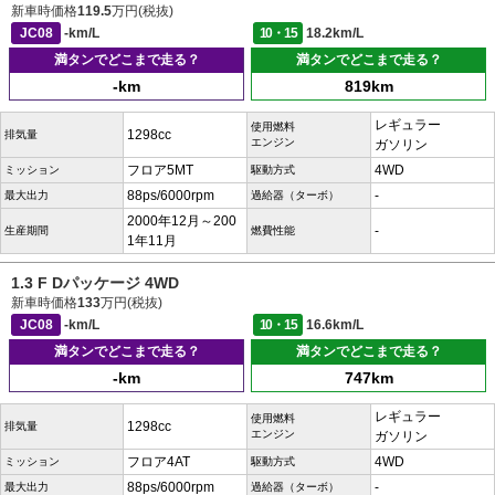
新車時価格
119.5
万円(税抜)
JC08
-km/L
10・15
18.2km/L
満タンでどこまで走る？
満タンでどこまで走る？
-km
819km
レギュラー
使用燃料
1298cc
排気量
エンジン
ガソリン
フロア5MT
4WD
ミッション
駆動方式
88ps/6000rpm
-
最大出力
過給器（ターボ）
2000年12月～200
-
生産期間
燃費性能
1年11月
1.3 F Dパッケージ 4WD
新車時価格
133
万円(税抜)
JC08
-km/L
10・15
16.6km/L
満タンでどこまで走る？
満タンでどこまで走る？
-km
747km
レギュラー
使用燃料
1298cc
排気量
エンジン
ガソリン
フロア4AT
4WD
ミッション
駆動方式
88ps/6000rpm
-
最大出力
過給器（ターボ）