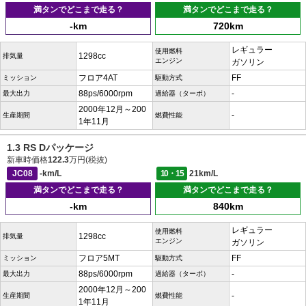
満タンでどこまで走る？
満タンでどこまで走る？
-km
720km
レギュラー
使用燃料
1298cc
排気量
エンジン
ガソリン
フロア4AT
FF
ミッション
駆動方式
88ps/6000rpm
-
最大出力
過給器（ターボ）
2000年12月～200
-
生産期間
燃費性能
1年11月
1.3 RS Dパッケージ
新車時価格
122.3
万円(税抜)
JC08
-km/L
10・15
21km/L
満タンでどこまで走る？
満タンでどこまで走る？
-km
840km
レギュラー
使用燃料
1298cc
排気量
エンジン
ガソリン
フロア5MT
FF
ミッション
駆動方式
88ps/6000rpm
-
最大出力
過給器（ターボ）
2000年12月～200
-
生産期間
燃費性能
1年11月