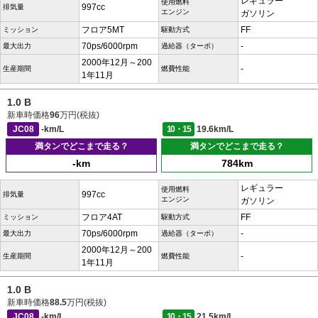
レギュラー
使用燃料
997cc
排気量
エンジン
ガソリン
フロア5MT
FF
ミッション
駆動方式
70ps/6000rpm
-
最大出力
過給器（ターボ）
2000年12月～200
-
生産期間
燃費性能
1年11月
1.0 B
新車時価格
96
万円(税抜)
JC08
-km/L
10・15
19.6km/L
満タンでどこまで走る？
満タンでどこまで走る？
-km
784km
レギュラー
使用燃料
997cc
排気量
エンジン
ガソリン
フロア4AT
FF
ミッション
駆動方式
70ps/6000rpm
-
最大出力
過給器（ターボ）
2000年12月～200
-
生産期間
燃費性能
1年11月
1.0 B
新車時価格
88.5
万円(税抜)
JC08
-km/L
10・15
21.5km/L