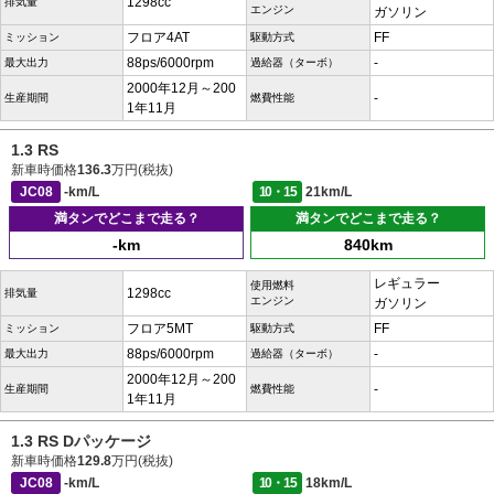
1298cc
排気量
エンジン
ガソリン
フロア4AT
FF
ミッション
駆動方式
88ps/6000rpm
-
最大出力
過給器（ターボ）
2000年12月～200
-
生産期間
燃費性能
1年11月
1.3 RS
新車時価格
136.3
万円(税抜)
JC08
-km/L
10・15
21km/L
満タンでどこまで走る？
満タンでどこまで走る？
-km
840km
レギュラー
使用燃料
1298cc
排気量
エンジン
ガソリン
フロア5MT
FF
ミッション
駆動方式
88ps/6000rpm
-
最大出力
過給器（ターボ）
2000年12月～200
-
生産期間
燃費性能
1年11月
1.3 RS Dパッケージ
新車時価格
129.8
万円(税抜)
JC08
-km/L
10・15
18km/L