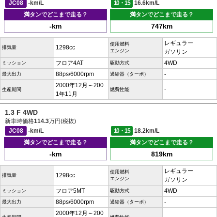
JC08
-km/L
10・15
16.6km/L
満タンでどこまで走る？
満タンでどこまで走る？
-km
747km
レギュラー
使用燃料
1298cc
排気量
エンジン
ガソリン
フロア4AT
4WD
ミッション
駆動方式
88ps/6000rpm
-
最大出力
過給器（ターボ）
2000年12月～200
-
生産期間
燃費性能
1年11月
1.3 F 4WD
新車時価格
114.3
万円(税抜)
JC08
-km/L
10・15
18.2km/L
満タンでどこまで走る？
満タンでどこまで走る？
-km
819km
レギュラー
使用燃料
1298cc
排気量
エンジン
ガソリン
フロア5MT
4WD
ミッション
駆動方式
88ps/6000rpm
-
最大出力
過給器（ターボ）
2000年12月～200