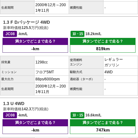
2000年12月～200
-
生産期間
燃費性能
1年11月
1.3 F Dパッケージ 4WD
新車時価格
125.5
万円(税抜)
JC08
-km/L
10・15
18.2km/L
満タンでどこまで走る？
満タンでどこまで走る？
-km
819km
レギュラー
使用燃料
1298cc
排気量
エンジン
ガソリン
フロア5MT
4WD
ミッション
駆動方式
88ps/6000rpm
-
最大出力
過給器（ターボ）
2000年12月～200
-
生産期間
燃費性能
1年11月
1.3 U 4WD
新車時価格
142.3
万円(税抜)
JC08
-km/L
10・15
16.6km/L
満タンでどこまで走る？
満タンでどこまで走る？
-km
747km