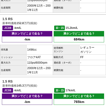
110ps/6000rpm
-
最大出力
過給器（ターボ）
2000年12月～200
-
生産期間
燃費性能
1年11月
1.5 RS
新車時価格
152.8
万円(税抜)
JC08
-km/L
10・15
15.2km/L
満タンでどこまで走る？
満タンでどこまで走る？
-km
684km
レギュラー
使用燃料
1496cc
排気量
エンジン
ガソリン
フロア4AT
FF
ミッション
駆動方式
110ps/6000rpm
-
最大出力
過給器（ターボ）
2000年12月～200
-
生産期間
燃費性能
1年11月
1.5 RS
新車時価格
145.3
万円(税抜)
JC08
-km/L
10・15
17km/L
満タンでどこまで走る？
満タンでどこまで走る？
-km
765km