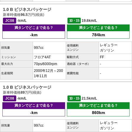
1.0 B ビジネスパッケージ
新車時価格
96.5
万円(税抜)
JC08
-km/L
10・15
19.6km/L
満タンでどこまで走る？
満タンでどこまで走る？
-km
784km
レギュラー
使用燃料
997cc
排気量
エンジン
ガソリン
フロア4AT
FF
ミッション
駆動方式
70ps/6000rpm
-
最大出力
過給器（ターボ）
2000年12月～200
-
生産期間
燃費性能
1年11月
1.0 B ビジネスパッケージ
新車時価格
89
万円(税抜)
JC08
-km/L
10・15
21.5km/L
満タンでどこまで走る？
満タンでどこまで走る？
-km
860km
レギュラー
使用燃料
997cc
排気量
エンジン
ガソリン