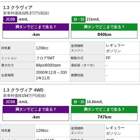
1.3 クラヴィア
新車時価格
125.3
万円(税抜)
JC08
-km/L
10・15
21km/L
満タンでどこまで走る？
満タンでどこまで走る？
-km
840km
レギュラー
使用燃料
1298cc
排気量
エンジン
ガソリン
フロア5MT
FF
ミッション
駆動方式
88ps/6000rpm
-
最大出力
過給器（ターボ）
2000年12月～200
-
生産期間
燃費性能
1年11月
1.3 クラヴィア 4WD
新車時価格
154
万円(税抜)
JC08
-km/L
10・15
16.6km/L
満タンでどこまで走る？
満タンでどこまで走る？
-km
747km
レギュラー
使用燃料
1298cc
排気量
エンジン
ガソリン