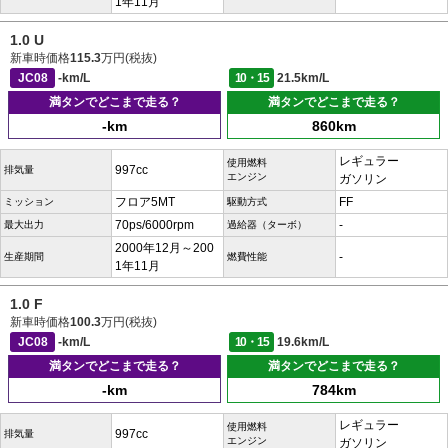
1年11月
1.0 U
新車時価格
115.3
万円(税抜)
JC08
-km/L
10・15
21.5km/L
満タンでどこまで走る？
満タンでどこまで走る？
-km
860km
レギュラー
使用燃料
997cc
排気量
エンジン
ガソリン
フロア5MT
FF
ミッション
駆動方式
70ps/6000rpm
-
最大出力
過給器（ターボ）
2000年12月～200
-
生産期間
燃費性能
1年11月
1.0 F
新車時価格
100.3
万円(税抜)
JC08
-km/L
10・15
19.6km/L
満タンでどこまで走る？
満タンでどこまで走る？
-km
784km
レギュラー
使用燃料
997cc
排気量
エンジン
ガソリン