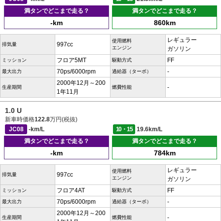
満タンでどこまで走る？
満タンでどこまで走る？
-km
860km
レギュラー
使用燃料
997cc
排気量
エンジン
ガソリン
フロア5MT
FF
ミッション
駆動方式
70ps/6000rpm
-
最大出力
過給器（ターボ）
2000年12月～200
-
生産期間
燃費性能
1年11月
1.0 U
新車時価格
122.8
万円(税抜)
JC08
-km/L
10・15
19.6km/L
満タンでどこまで走る？
満タンでどこまで走る？
-km
784km
レギュラー
使用燃料
997cc
排気量
エンジン
ガソリン
フロア4AT
FF
ミッション
駆動方式
70ps/6000rpm
-
最大出力
過給器（ターボ）
2000年12月～200
-
生産期間
燃費性能