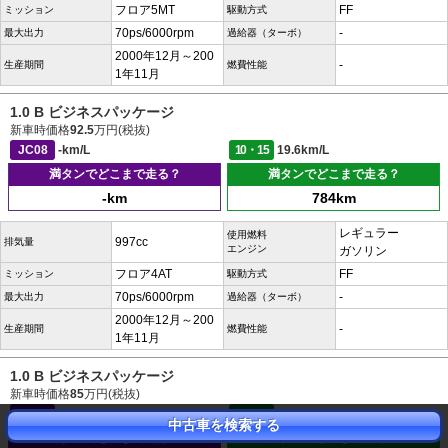
フロア5MT
FF
ミッション
駆動方式
70ps/6000rpm
-
最大出力
過給器（ターボ）
2000年12月～200
-
生産期間
燃費性能
1年11月
1.0 B ビジネスパッケージ
新車時価格
92.5
万円(税抜)
JC08
-km/L
10・15
19.6km/L
満タンでどこまで走る？
満タンでどこまで走る？
-km
784km
レギュラー
使用燃料
997cc
排気量
エンジン
ガソリン
フロア4AT
FF
ミッション
駆動方式
70ps/6000rpm
-
最大出力
過給器（ターボ）
2000年12月～200
-
生産期間
燃費性能
1年11月
1.0 B ビジネスパッケージ
新車時価格
85
万円(税抜)
JC08
-km/L
10・15
21.5km/L
中古車を検索する
満タンでどこまで走る？
満タンでどこまで走る？