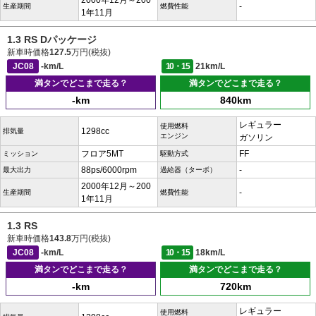
2000年12月～200
-
生産期間
燃費性能
1年11月
1.3 RS Dパッケージ
新車時価格
127.5
万円(税抜)
JC08
-km/L
10・15
21km/L
満タンでどこまで走る？
満タンでどこまで走る？
-km
840km
レギュラー
使用燃料
1298cc
排気量
エンジン
ガソリン
フロア5MT
FF
ミッション
駆動方式
88ps/6000rpm
-
最大出力
過給器（ターボ）
2000年12月～200
-
生産期間
燃費性能
1年11月
1.3 RS
新車時価格
143.8
万円(税抜)
JC08
-km/L
10・15
18km/L
満タンでどこまで走る？
満タンでどこまで走る？
-km
720km
レギュラー
使用燃料