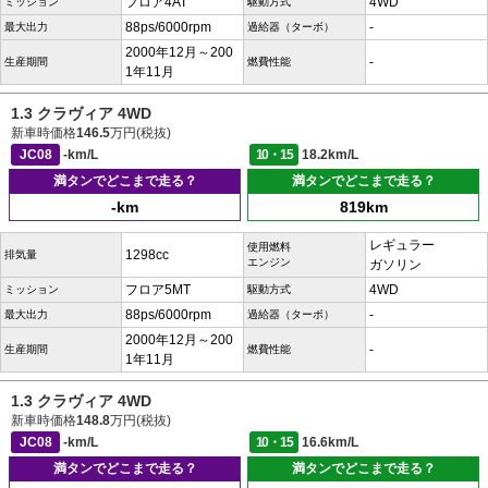
フロア4AT
4WD
ミッション
駆動方式
88ps/6000rpm
-
最大出力
過給器（ターボ）
2000年12月～200
-
生産期間
燃費性能
1年11月
1.3 クラヴィア 4WD
新車時価格
146.5
万円(税抜)
JC08
-km/L
10・15
18.2km/L
満タンでどこまで走る？
満タンでどこまで走る？
-km
819km
レギュラー
使用燃料
1298cc
排気量
エンジン
ガソリン
フロア5MT
4WD
ミッション
駆動方式
88ps/6000rpm
-
最大出力
過給器（ターボ）
2000年12月～200
-
生産期間
燃費性能
1年11月
1.3 クラヴィア 4WD
新車時価格
148.8
万円(税抜)
JC08
-km/L
10・15
16.6km/L
満タンでどこまで走る？
満タンでどこまで走る？