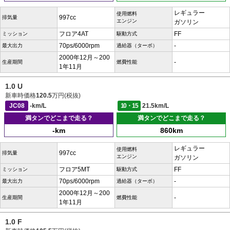
レギュラー
使用燃料
997cc
排気量
エンジン
ガソリン
フロア4AT
FF
ミッション
駆動方式
70ps/6000rpm
-
最大出力
過給器（ターボ）
2000年12月～200
-
生産期間
燃費性能
1年11月
1.0 U
新車時価格
120.5
万円(税抜)
JC08
-km/L
10・15
21.5km/L
満タンでどこまで走る？
満タンでどこまで走る？
-km
860km
レギュラー
使用燃料
997cc
排気量
エンジン
ガソリン
フロア5MT
FF
ミッション
駆動方式
70ps/6000rpm
-
最大出力
過給器（ターボ）
2000年12月～200
-
生産期間
燃費性能
1年11月
1.0 F