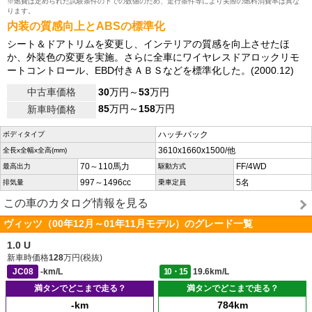
※燃費は定められた試験条件の下での数値のため、走行条件等により実際の燃料消費率は異な
ります。
内装の質感向上とABSの標準化
シート＆ドアトリムを変更し、インテリアの質感を向上させたほ
か、外装色の変更を実施。さらに全車にワイヤレスドアロックリモ
ートコントロール、EBD付きＡＢＳなどを標準化した。(2000.12)
中古車価格
30
万円～
53
万円
85
万円～
158
万円
新車時価格
ハッチバック
ボディタイプ
3610x1660x1500/他
全長x全幅x全高(mm)
70～110馬力
FF/4WD
最高出力
駆動方式
997～1496cc
5名
排気量
乗車定員
この車のカタログ情報を見る
ヴィッツ（00年12月～01年11月モデル）のグレード一覧
1.0 U
新車時価格
128
万円(税抜)
JC08
-km/L
10・15
19.6km/L
満タンでどこまで走る？
満タンでどこまで走る？
-km
784km