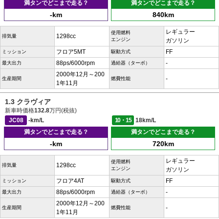
満タンでどこまで走る？
満タンでどこまで走る？
-km
840km
レギュラー
使用燃料
1298cc
排気量
エンジン
ガソリン
フロア5MT
FF
ミッション
駆動方式
88ps/6000rpm
-
最大出力
過給器（ターボ）
2000年12月～200
-
生産期間
燃費性能
1年11月
1.3 クラヴィア
新車時価格
132.8
万円(税抜)
JC08
-km/L
10・15
18km/L
満タンでどこまで走る？
満タンでどこまで走る？
-km
720km
レギュラー
使用燃料
1298cc
排気量
エンジン
ガソリン
フロア4AT
FF
ミッション
駆動方式
88ps/6000rpm
-
最大出力
過給器（ターボ）
2000年12月～200
-
生産期間
燃費性能
1年11月