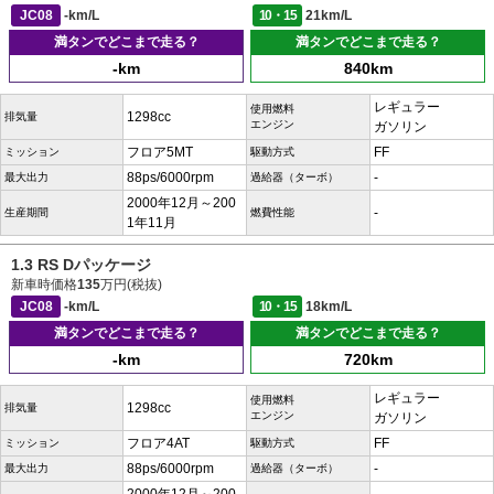
JC08
-km/L
10・15
21km/L
満タンでどこまで走る？
満タンでどこまで走る？
-km
840km
レギュラー
使用燃料
1298cc
排気量
エンジン
ガソリン
フロア5MT
FF
ミッション
駆動方式
88ps/6000rpm
-
最大出力
過給器（ターボ）
2000年12月～200
-
生産期間
燃費性能
1年11月
1.3 RS Dパッケージ
新車時価格
135
万円(税抜)
JC08
-km/L
10・15
18km/L
満タンでどこまで走る？
満タンでどこまで走る？
-km
720km
レギュラー
使用燃料
1298cc
排気量
エンジン
ガソリン
フロア4AT
FF
ミッション
駆動方式
88ps/6000rpm
-
最大出力
過給器（ターボ）