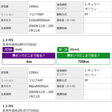
レギュラー
使用燃料
1496cc
排気量
エンジン
ガソリン
フロア5MT
FF
ミッション
駆動方式
110ps/6000rpm
-
最大出力
過給器（ターボ）
2000年12月～200
-
生産期間
燃費性能
1年11月
1.3 RS
新車時価格
149
万円(税抜)
JC08
-km/L
10・15
18km/L
満タンでどこまで走る？
満タンでどこまで走る？
-km
720km
レギュラー
使用燃料
1298cc
排気量
エンジン
ガソリン
フロア4AT
FF
ミッション
駆動方式
88ps/6000rpm
-
最大出力
過給器（ターボ）
2000年12月～200
-
生産期間
燃費性能
1年11月
1.3 RS
新車時価格
141.5
万円(税抜)