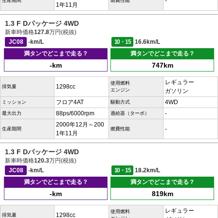
-
生産期間
燃費性能
1年11月
1.3 F Dパッケージ 4WD
新車時価格
127.8
万円(税抜)
JC08
-km/L
10・15
16.6km/L
満タンでどこまで走る？
満タンでどこまで走る？
-km
747km
レギュラー
使用燃料
1298cc
排気量
エンジン
ガソリン
フロア4AT
4WD
ミッション
駆動方式
88ps/6000rpm
-
最大出力
過給器（ターボ）
2000年12月～200
-
生産期間
燃費性能
1年11月
1.3 F Dパッケージ 4WD
新車時価格
120.3
万円(税抜)
JC08
-km/L
10・15
18.2km/L
満タンでどこまで走る？
満タンでどこまで走る？
-km
819km
レギュラー
使用燃料
1298cc
排気量