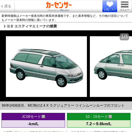
戻る
お気に入り
メニュー
新車時価格はメーカー発表当時の車両本体価格です。また基本情報など、その他の項目について
もメーカー発表時の情報に基いています。
トヨタ エスティマエミーナの燃費
1/3
96年(H08)8月、MC時の2.4 X ラグジュアリー ツインムーンルーフのフロント
JC08モード
10・15モード
-km/L
7.2～9.8km/L