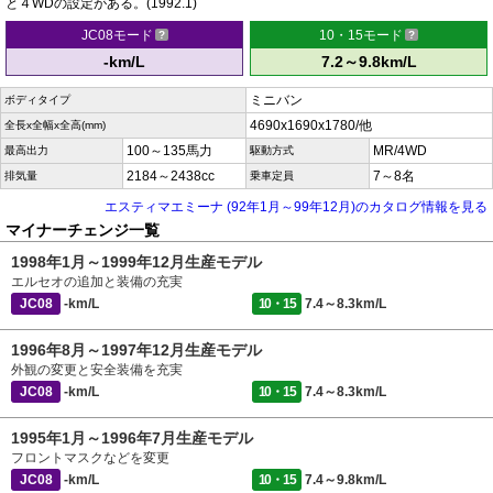
と４WDの設定がある。(1992.1)
JC08モード
10・15モード
-km/L
7.2～9.8km/L
ミニバン
ボディタイプ
4690x1690x1780/他
全長x全幅x全高(mm)
100～135馬力
MR/4WD
最高出力
駆動方式
2184～2438cc
7～8名
排気量
乗車定員
エスティマエミーナ (92年1月～99年12月)のカタログ情報を見る
マイナーチェンジ一覧
1998年1月～1999年12月生産モデル
エルセオの追加と装備の充実
JC08
-km/L
10・15
7.4～8.3km/L
1996年8月～1997年12月生産モデル
外観の変更と安全装備を充実
JC08
-km/L
10・15
7.4～8.3km/L
1995年1月～1996年7月生産モデル
フロントマスクなどを変更
JC08
-km/L
10・15
7.4～9.8km/L