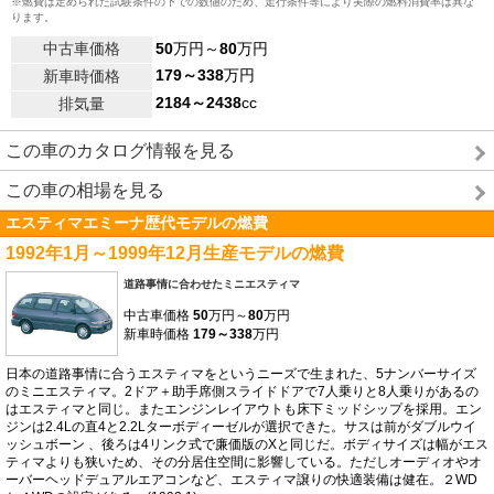
※燃費は定められた試験条件の下での数値のため、走行条件等により実際の燃料消費率は異な
ります。
中古車価格
50
万円～
80
万円
179～338
万円
新車時価格
2184～2438
cc
排気量
この車のカタログ情報を見る
この車の相場を見る
エスティマエミーナ歴代モデルの燃費
1992年1月～1999年12月生産モデルの燃費
道路事情に合わせたミニエスティマ
中古車価格
50
万円～
80
万円
新車時価格
179～338
万円
日本の道路事情に合うエスティマをというニーズで生まれた、5ナンバーサイズ
のミニエスティマ。2ドア＋助手席側スライドドアで7人乗りと8人乗りがあるの
はエスティマと同じ。またエンジンレイアウトも床下ミッドシップを採用。エン
ジンは2.4Lの直4と2.2Lターボディーゼルが選択できた。サスは前がダブルウイ
ッシュボーン 、後ろは4リンク式で廉価版のXと同じだ。ボディサイズは幅がエス
ティマよりも狭いため、その分居住空間に影響している。ただしオーディオやオ
ーバーヘッドデュアルエアコンなど、エスティマ譲りの快適装備は健在。２WD