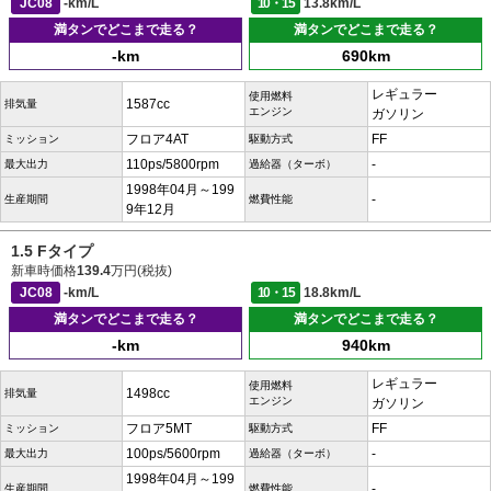
JC08
-km/L
10・15
13.8km/L
満タンでどこまで走る？
満タンでどこまで走る？
-km
690km
レギュラー
使用燃料
1587cc
排気量
エンジン
ガソリン
フロア4AT
FF
ミッション
駆動方式
110ps/5800rpm
-
最大出力
過給器（ターボ）
1998年04月～199
-
生産期間
燃費性能
9年12月
1.5 Fタイプ
新車時価格
139.4
万円(税抜)
JC08
-km/L
10・15
18.8km/L
満タンでどこまで走る？
満タンでどこまで走る？
-km
940km
レギュラー
使用燃料
1498cc
排気量
エンジン
ガソリン
フロア5MT
FF
ミッション
駆動方式
100ps/5600rpm
-
最大出力
過給器（ターボ）
1998年04月～199
-
生産期間
燃費性能