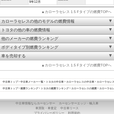
9年12月
▲カローラセレス 1.5 Fタイプの燃費TOPへ
カローラセレスの他のモデルの燃費情報
トヨタの他の車の燃費情報
他のメーカーの燃費ランキング
ボディタイプ別燃費ランキング
車を売却する
▲カローラセレス 1.5 Fタイプの燃費TOPへ
中古車トップ
中古車メーカー一覧
トヨタの中古車
カローラセレスの中古車
カローラセレス(
中古車トップ
燃費ランキング
トヨタの燃費ランキング
カローラセレスの燃費
カローラセレス
中古車情報ならカーセンサー
カーセンサーエッジ・輸入車
車買取・車査定
中古車リース
プライバシーポリシー
利用規約