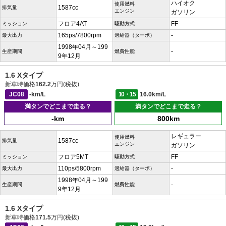
ハイオク
使用燃料
1587cc
排気量
エンジン
ガソリン
フロア4AT
FF
ミッション
駆動方式
165ps/7800rpm
-
最大出力
過給器（ターボ）
1998年04月～199
-
生産期間
燃費性能
9年12月
1.6 Xタイプ
新車時価格
162.2
万円(税抜)
JC08
-km/L
10・15
16.0km/L
満タンでどこまで走る？
満タンでどこまで走る？
-km
800km
レギュラー
使用燃料
1587cc
排気量
エンジン
ガソリン
フロア5MT
FF
ミッション
駆動方式
110ps/5800rpm
-
最大出力
過給器（ターボ）
1998年04月～199
-
生産期間
燃費性能
9年12月
1.6 Xタイプ
新車時価格
171.5
万円(税抜)