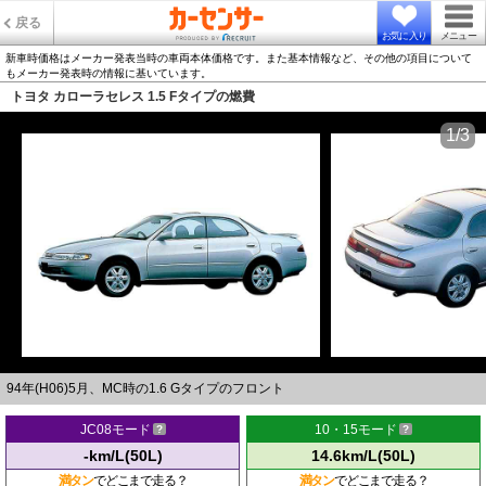
戻る
お気に入り
メニュー
新車時価格はメーカー発表当時の車両本体価格です。また基本情報など、その他の項目について
もメーカー発表時の情報に基いています。
トヨタ カローラセレス 1.5 Fタイプの燃費
1/3
94年(H06)5月、MC時の1.6 Gタイプのフロント
JC08モード
10・15モード
-km/L(50L)
14.6km/L(50L)
満タン
でどこまで走る？
満タン
でどこまで走る？