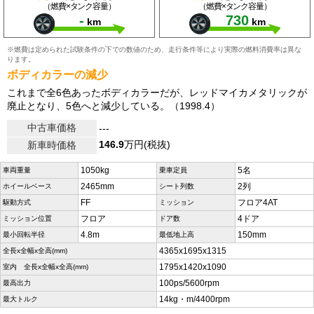
（燃費×タンク容量）
（燃費×タンク容量）
-
730
km
km
※燃費は定められた試験条件の下での数値のため、走行条件等により実際の燃料消費率は異な
ります。
ボディカラーの減少
これまで全6色あったボディカラーだが、レッドマイカメタリックが
廃止となり、5色へと減少している。（1998.4）
中古車価格
---
146.9
万円(税抜)
新車時価格
1050kg
5名
車両重量
乗車定員
2465mm
2列
ホイールベース
シート列数
FF
フロア4AT
駆動方式
ミッション
フロア
4ドア
ミッション位置
ドア数
4.8m
150mm
最小回転半径
最低地上高
4365x1695x1315
全長x全幅x全高(mm)
1795x1420x1090
室内 全長x全幅x全高(mm)
100ps/5600rpm
最高出力
14kg・m/4400rpm
最大トルク