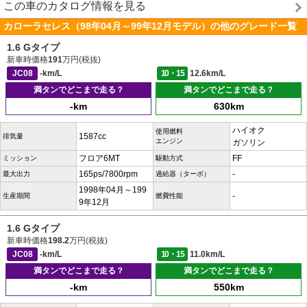
この車のカタログ情報を見る
カローラセレス（98年04月～99年12月モデル）の他のグレード一覧
1.6 Gタイプ
新車時価格
191
万円(税抜)
JC08
-km/L
10・15
12.6km/L
満タンでどこまで走る？
満タンでどこまで走る？
-km
630km
ハイオク
使用燃料
1587cc
排気量
エンジン
ガソリン
フロア6MT
FF
ミッション
駆動方式
165ps/7800rpm
-
最大出力
過給器（ターボ）
1998年04月～199
-
生産期間
燃費性能
9年12月
1.6 Gタイプ
新車時価格
198.2
万円(税抜)
JC08
-km/L
10・15
11.0km/L
満タンでどこまで走る？
満タンでどこまで走る？
-km
550km