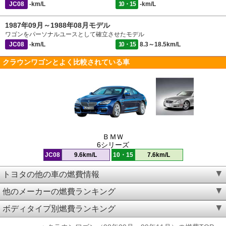
JC08
-km/L
10・15
-km/L
1987年09月～1988年08月モデル
ワゴンをパーソナルユースとして確立させたモデル
JC08
-km/L
10・15
8.3～18.5km/L
クラウンワゴンとよく比較されている車
ＢＭＷ
6シリーズ
JC08
9.6km/L
10・15
7.6km/L
トヨタの他の車の燃費情報
他のメーカーの燃費ランキング
ボディタイプ別燃費ランキング