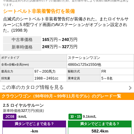
※燃費は定められた試験条件の下での数値のため、走行条件等により実際の燃料消費率は異な
ります。
シートベルト非装着警告灯を装備
点滅式のシートベルト非装着警告灯が装備された。またロイヤルサ
ルーンに5.8型ワイド画面のAVステーションがオプション設定され
た。(1998.9)
中古車価格
165
万円～
240
万円
249
万円～
327
万円
新車時価格
ステーションワゴン
ボディタイプ
4860x1725x1550/他
全長x全幅x全高(mm)
97～200馬力
FR
最高出力
駆動方式
1988～2491cc
5～8名
排気量
乗車定員
この車のカタログ情報を見る
クラウンワゴン（98年09月～99年11月モデル）のグレード一覧
2.5 ロイヤルサルーン
新車時価格
327
万円(税抜)
JC08
-km/L
10・15
9.1km/L
満タンでどこまで走る？
満タンでどこまで走る？
-km
582.4km