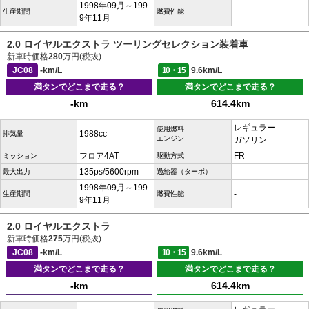
1998年09月～199
-
生産期間
燃費性能
9年11月
2.0 ロイヤルエクストラ ツーリングセレクション装着車
新車時価格
280
万円(税抜)
JC08
-km/L
10・15
9.6km/L
満タンでどこまで走る？
満タンでどこまで走る？
-km
614.4km
レギュラー
使用燃料
1988cc
排気量
エンジン
ガソリン
フロア4AT
FR
ミッション
駆動方式
135ps/5600rpm
-
最大出力
過給器（ターボ）
1998年09月～199
-
生産期間
燃費性能
9年11月
2.0 ロイヤルエクストラ
新車時価格
275
万円(税抜)
JC08
-km/L
10・15
9.6km/L
満タンでどこまで走る？
満タンでどこまで走る？
-km
614.4km