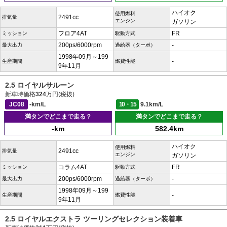
ハイオク
使用燃料
2491cc
排気量
エンジン
ガソリン
フロア4AT
FR
ミッション
駆動方式
200ps/6000rpm
-
最大出力
過給器（ターボ）
1998年09月～199
-
生産期間
燃費性能
9年11月
2.5 ロイヤルサルーン
新車時価格
324
万円(税抜)
JC08
-km/L
10・15
9.1km/L
満タンでどこまで走る？
満タンでどこまで走る？
-km
582.4km
ハイオク
使用燃料
2491cc
排気量
エンジン
ガソリン
コラム4AT
FR
ミッション
駆動方式
200ps/6000rpm
-
最大出力
過給器（ターボ）
1998年09月～199
-
生産期間
燃費性能
9年11月
2.5 ロイヤルエクストラ ツーリングセレクション装着車