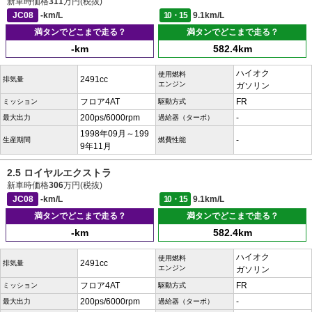
新車時価格
311
万円(税抜)
JC08
-km/L
10・15
9.1km/L
満タンでどこまで走る？
満タンでどこまで走る？
-km
582.4km
ハイオク
使用燃料
2491cc
排気量
エンジン
ガソリン
フロア4AT
FR
ミッション
駆動方式
200ps/6000rpm
-
最大出力
過給器（ターボ）
1998年09月～199
-
生産期間
燃費性能
9年11月
2.5 ロイヤルエクストラ
新車時価格
306
万円(税抜)
JC08
-km/L
10・15
9.1km/L
満タンでどこまで走る？
満タンでどこまで走る？
-km
582.4km
ハイオク
使用燃料
2491cc
排気量
エンジン
ガソリン
フロア4AT
FR
ミッション
駆動方式
200ps/6000rpm
-
最大出力
過給器（ターボ）