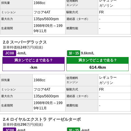
レギュラー
使用燃料
1988cc
排気量
エンジン
ガソリン
フロア4AT
FR
ミッション
駆動方式
135ps/5600rpm
-
最大出力
過給器（ターボ）
1998年09月～199
-
生産期間
燃費性能
9年11月
2.0 スーパーデラックス
新車時価格
249
万円(税抜)
JC08
-km/L
10・15
9.6km/L
満タンでどこまで走る？
満タンでどこまで走る？
-km
614.4km
レギュラー
使用燃料
1988cc
排気量
エンジン
ガソリン
フロア4AT
FR
ミッション
駆動方式
135ps/5600rpm
-
最大出力
過給器（ターボ）
1998年09月～199
-
生産期間
燃費性能
9年11月
2.4 ロイヤルエクストラ ディーゼルターボ
新車時価格
296
万円(税抜)
JC08
-km/L
10・15
-km/L