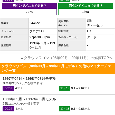
満タンでどこまで走る？
満タンでどこまで走る？
-km
-km
軽油
使用燃料
2446cc
排気量
エンジン
ディーゼル
フロア4AT
FR
ミッション
駆動方式
97ps/3800rpm
ターボ
最大出力
過給器（ターボ）
1998年09月～199
-
生産期間
燃費性能
9年11月
▲クラウンワゴン（98年09月～99年11月）の燃費TOPへ
クラウンワゴン（98年09月～99年11月モデル）の他のマイナーチェ
ンジ一覧
1997年04月～1998年08月モデル
助手席エアバッグを標準装備
JC08
-km/L
10・15
9.1～9.6km/L
1996年09月～1997年03月モデル
2.5Lエンジンの仕様を変更
JC08
-km/L
10・15
9.1～9.6km/L