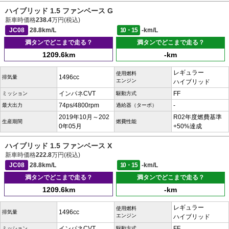
ハイブリッド 1.5 ファンベース G
新車時価格
238.4
万円(税込)
JC08
28.8km/L
10・15
-km/L
満タンでどこまで走る？
満タンでどこまで走る？
1209.6km
-km
レギュラー
使用燃料
1496cc
排気量
エンジン
ハイブリッド
インパネCVT
FF
ミッション
駆動方式
74ps/4800rpm
-
最大出力
過給器（ターボ）
2019年10月～202
R02年度燃費基準
生産期間
燃費性能
0年05月
+50%達成
ハイブリッド 1.5 ファンベース X
新車時価格
222.8
万円(税込)
JC08
28.8km/L
10・15
-km/L
満タンでどこまで走る？
満タンでどこまで走る？
1209.6km
-km
レギュラー
使用燃料
1496cc
排気量
エンジン
ハイブリッド
インパネCVT
FF
ミッション
駆動方式