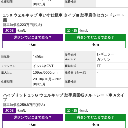
-
生産期間
燃費性能
0年05月
1.5 X ウェルキャブ 車いす仕様車 タイプIII 助手席側セカンドシート
無
新車時価格
223
万円(税抜)
JC08
-km/L
10・15
-km/L
満タンでどこまで走る？
満タンでどこまで走る？
-km
-km
レギュラー
使用燃料
1496cc
排気量
エンジン
ガソリン
インパネCVT
FF
ミッション
駆動方式
109ps/6000rpm
-
最大出力
過給器（ターボ）
2019年10月～202
-
生産期間
燃費性能
0年05月
ハイブリッド 1.5 G ウェルキャブ 助手席回転チルトシート車 Aタイ
プ
新車時価格
259.8
万円(税込)
JC08
-km/L
10・15
-km/L
満タンでどこまで走る？
満タンでどこまで走る？
-km
-km