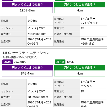
満タンでどこまで走る？
満タンでどこまで走る？
1209.6km
-km
レギュラー
使用燃料
1496cc
排気量
エンジン
ハイブリッド
インパネCVT
FF
ミッション
駆動方式
74ps/4800rpm
-
最大出力
過給器（ターボ）
2020年01月～202
R02年度燃費基準
生産期間
燃費性能
0年05月
+50%達成
1.5 G セーフティ エディション
新車時価格
215.6
万円(税込)
JC08
20.2km/L
10・15
-km/L
満タンでどこまで走る？
満タンでどこまで走る？
848.4km
-km
レギュラー
使用燃料
1496cc
排気量
エンジン
ガソリン
インパネCVT
FF
ミッション
駆動方式
109ps/6000rpm
-
最大出力
過給器（ターボ）
2020年01月～202
R02年度燃費基準
生産期間
燃費性能
0年05月
達成