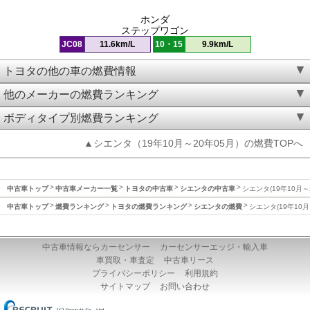
ホンダ
ステップワゴン
JC08
11.6km/L
10・15
9.9km/L
トヨタの他の車の燃費情報
他のメーカーの燃費ランキング
ボディタイプ別燃費ランキング
▲シエンタ（19年10月～20年05月）の燃費TOPへ
中古車トップ
中古車メーカー一覧
トヨタの中古車
シエンタの中古車
シエンタ(19年10月～
中古車トップ
燃費ランキング
トヨタの燃費ランキング
シエンタの燃費
シエンタ(19年10月
中古車情報ならカーセンサー
カーセンサーエッジ・輸入車
車買取・車査定
中古車リース
プライバシーポリシー
利用規約
サイトマップ
お問い合わせ