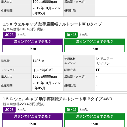
109ps/6000rpm
-
最大出力
過給器（ターボ）
2019年10月～202
-
生産期間
燃費性能
0年05月
1.5 X ウェルキャブ 助手席回転チルトシート車 Bタイプ
新車時価格
191.4
万円(税抜)
JC08
-km/L
10・15
-km/L
満タンでどこまで走る？
満タンでどこまで走る？
-km
-km
レギュラー
使用燃料
1496cc
排気量
エンジン
ガソリン
インパネCVT
FF
ミッション
駆動方式
109ps/6000rpm
-
最大出力
過給器（ターボ）
2019年10月～202
-
生産期間
燃費性能
0年05月
1.5 G ウェルキャブ 助手席回転チルトシート車 Bタイプ 4WD
新車時価格
223.4
万円(税抜)
JC08
-km/L
10・15
-km/L
満タンでどこまで走る？
満タンでどこまで走る？
-km
-km