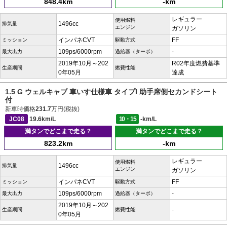
848.4km
-km
レギュラー
使用燃料
1496cc
排気量
エンジン
ガソリン
インパネCVT
FF
ミッション
駆動方式
109ps/6000rpm
-
最大出力
過給器（ターボ）
2019年10月～202
R02年度燃費基準
生産期間
燃費性能
0年05月
達成
1.5 G ウェルキャブ 車いす仕様車 タイプI 助手席側セカンドシート
付
新車時価格
231.7
万円(税抜)
JC08
19.6km/L
10・15
-km/L
満タンでどこまで走る？
満タンでどこまで走る？
823.2km
-km
レギュラー
使用燃料
1496cc
排気量
エンジン
ガソリン
インパネCVT
FF
ミッション
駆動方式
109ps/6000rpm
-
最大出力
過給器（ターボ）
2019年10月～202
-
生産期間
燃費性能
0年05月