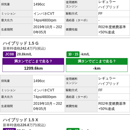
レギュラー
使用燃料
1496cc
排気量
エンジン
ハイブリッド
インパネCVT
FF
ミッション
駆動方式
74ps/4800rpm
-
最大出力
過給器（ターボ）
2019年10月～202
R02年度燃費基準
生産期間
燃費性能
0年05月
+50%達成
ハイブリッド 1.5 G
新車時価格
242.4
万円(税込)
JC08
28.8km/L
10・15
-km/L
満タンでどこまで走る？
満タンでどこまで走る？
1209.6km
-km
レギュラー
使用燃料
1496cc
排気量
エンジン
ハイブリッド
インパネCVT
FF
ミッション
駆動方式
74ps/4800rpm
-
最大出力
過給器（ターボ）
2019年10月～202
R02年度燃費基準
生産期間
燃費性能
0年05月
+50%達成
ハイブリッド 1.5 X
新車時価格
226.8
万円(税込)