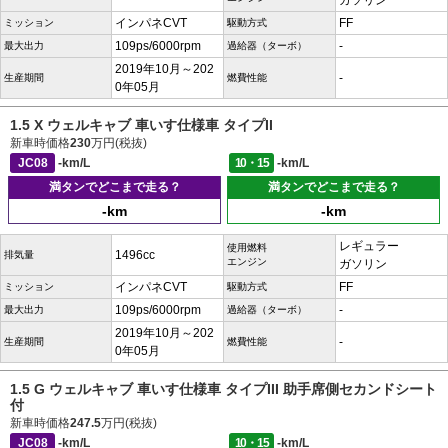
ガソリン
インパネCVT
FF
ミッション
駆動方式
109ps/6000rpm
-
最大出力
過給器（ターボ）
2019年10月～202
-
生産期間
燃費性能
0年05月
1.5 X ウェルキャブ 車いす仕様車 タイプII
新車時価格
230
万円(税抜)
JC08
-km/L
10・15
-km/L
満タンでどこまで走る？
満タンでどこまで走る？
-km
-km
レギュラー
使用燃料
1496cc
排気量
エンジン
ガソリン
インパネCVT
FF
ミッション
駆動方式
109ps/6000rpm
-
最大出力
過給器（ターボ）
2019年10月～202
-
生産期間
燃費性能
0年05月
1.5 G ウェルキャブ 車いす仕様車 タイプIII 助手席側セカンドシート
付
新車時価格
247.5
万円(税抜)
JC08
-km/L
10・15
-km/L