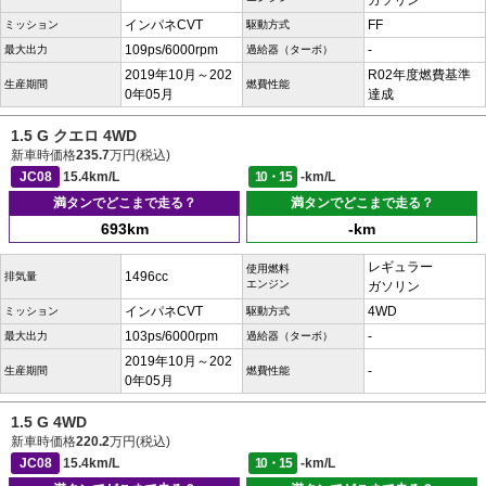
ガソリン
インパネCVT
FF
ミッション
駆動方式
109ps/6000rpm
-
最大出力
過給器（ターボ）
2019年10月～202
R02年度燃費基準
生産期間
燃費性能
0年05月
達成
1.5 G クエロ 4WD
新車時価格
235.7
万円(税込)
JC08
15.4km/L
10・15
-km/L
満タンでどこまで走る？
満タンでどこまで走る？
693km
-km
レギュラー
使用燃料
1496cc
排気量
エンジン
ガソリン
インパネCVT
4WD
ミッション
駆動方式
103ps/6000rpm
-
最大出力
過給器（ターボ）
2019年10月～202
-
生産期間
燃費性能
0年05月
1.5 G 4WD
新車時価格
220.2
万円(税込)
JC08
15.4km/L
10・15
-km/L