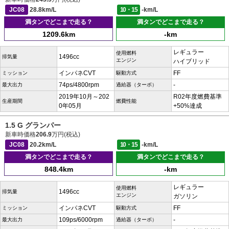
JC08
28.8km/L
10・15
-km/L
満タンでどこまで走る？
満タンでどこまで走る？
1209.6km
-km
レギュラー
使用燃料
1496cc
排気量
エンジン
ハイブリッド
インパネCVT
FF
ミッション
駆動方式
74ps/4800rpm
-
最大出力
過給器（ターボ）
2019年10月～202
R02年度燃費基準
生産期間
燃費性能
0年05月
+50%達成
1.5 G グランパー
新車時価格
206.9
万円(税込)
JC08
20.2km/L
10・15
-km/L
満タンでどこまで走る？
満タンでどこまで走る？
848.4km
-km
レギュラー
使用燃料
1496cc
排気量
エンジン
ガソリン
インパネCVT
FF
ミッション
駆動方式
109ps/6000rpm
-
最大出力
過給器（ターボ）