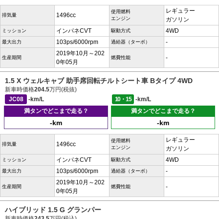
レギュラー
使用燃料
1496cc
排気量
エンジン
ガソリン
インパネCVT
4WD
ミッション
駆動方式
103ps/6000rpm
-
最大出力
過給器（ターボ）
2019年10月～202
-
生産期間
燃費性能
0年05月
1.5 X ウェルキャブ 助手席回転チルトシート車 Bタイプ 4WD
新車時価格
204.5
万円(税抜)
JC08
-km/L
10・15
-km/L
満タンでどこまで走る？
満タンでどこまで走る？
-km
-km
レギュラー
使用燃料
1496cc
排気量
エンジン
ガソリン
インパネCVT
4WD
ミッション
駆動方式
103ps/6000rpm
-
最大出力
過給器（ターボ）
2019年10月～202
-
生産期間
燃費性能
0年05月
ハイブリッド 1.5 G グランパー
新車時価格
243.5
万円(税込)