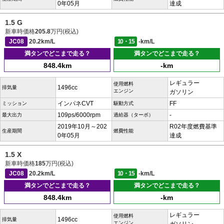
0年05月
達成
1.5 G
新車時価格
205.8
万円(税込)
JC08
20.2km/L
10・15
-km/L
満タンでどこまで走る？
満タンでどこまで走る？
848.4km
-km
レギュラー
使用燃料
1496cc
排気量
エンジン
ガソリン
インパネCVT
FF
ミッション
駆動方式
109ps/6000rpm
-
最大出力
過給器（ターボ）
2019年10月～202
R02年度燃費基準
生産期間
燃費性能
0年05月
達成
1.5 X
新車時価格
185
万円(税込)
JC08
20.2km/L
10・15
-km/L
満タンでどこまで走る？
満タンでどこまで走る？
848.4km
-km
レギュラー
使用燃料
1496cc
排気量
エンジン