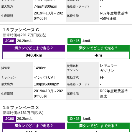
74ps/4800rpm
-
最大出力
過給器（ターボ）
2019年10月～202
R02年度燃費基準
生産期間
燃費性能
0年05月
+50%達成
1.5 ファンベース G
新車時価格
201.7
万円(税込)
JC08
20.2km/L
10・15
-km/L
満タンでどこまで走る？
満タンでどこまで走る？
848.4km
-km
レギュラー
使用燃料
1496cc
排気量
エンジン
ガソリン
インパネCVT
FF
ミッション
駆動方式
109ps/6000rpm
-
最大出力
過給器（ターボ）
2019年10月～202
R02年度燃費基準
生産期間
燃費性能
0年05月
達成
1.5 ファンベース X
新車時価格
181
万円(税込)
JC08
20.2km/L
10・15
-km/L
満タンでどこまで走る？
満タンでどこまで走る？