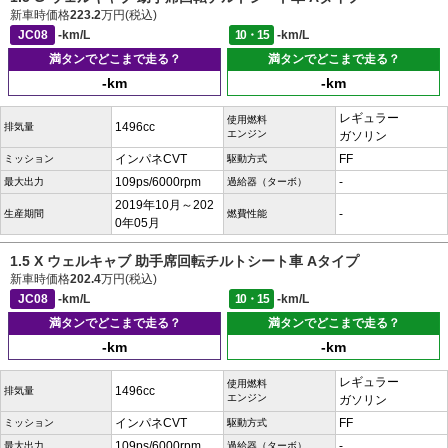
新車時価格
223.2
万円(税込)
JC08
-km/L
10・15
-km/L
満タンでどこまで走る？
満タンでどこまで走る？
-km
-km
レギュラー
使用燃料
1496cc
排気量
エンジン
ガソリン
インパネCVT
FF
ミッション
駆動方式
109ps/6000rpm
-
最大出力
過給器（ターボ）
2019年10月～202
-
生産期間
燃費性能
0年05月
1.5 X ウェルキャブ 助手席回転チルトシート車 Aタイプ
新車時価格
202.4
万円(税込)
JC08
-km/L
10・15
-km/L
満タンでどこまで走る？
満タンでどこまで走る？
-km
-km
レギュラー
使用燃料
1496cc
排気量
エンジン
ガソリン
インパネCVT
FF
ミッション
駆動方式
109ps/6000rpm
-
最大出力
過給器（ターボ）