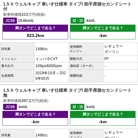
1.5 X ウェルキャブ 車いす仕様車 タイプI 助手席側セカンドシート
付
新車時価格
213
万円(税抜)
JC08
19.6km/L
10・15
-km/L
満タンでどこまで走る？
満タンでどこまで走る？
823.2km
-km
レギュラー
使用燃料
1496cc
排気量
エンジン
ガソリン
インパネCVT
FF
ミッション
駆動方式
109ps/6000rpm
-
最大出力
過給器（ターボ）
2019年10月～202
-
生産期間
燃費性能
0年05月
1.5 X ウェルキャブ 車いす仕様車 タイプI 助手席側セカンドシート
無
新車時価格
207.2
万円(税抜)
JC08
-km/L
10・15
-km/L
満タンでどこまで走る？
満タンでどこまで走る？
-km
-km
レギュラー
使用燃料
1496cc
排気量
エンジン