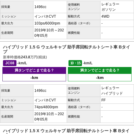
レギュラー
使用燃料
1496cc
排気量
エンジン
ガソリン
インパネCVT
4WD
ミッション
駆動方式
103ps/6000rpm
-
最大出力
過給器（ターボ）
2019年10月～202
-
生産期間
燃費性能
0年05月
ハイブリッド 1.5 G ウェルキャブ 助手席回転チルトシート車 Bタイ
プ
新車時価格
243.8
万円(税抜)
JC08
-km/L
10・15
-km/L
満タンでどこまで走る？
満タンでどこまで走る？
-km
-km
レギュラー
使用燃料
1496cc
排気量
エンジン
ハイブリッド
インパネCVT
FF
ミッション
駆動方式
74ps/4800rpm
-
最大出力
過給器（ターボ）
2019年10月～202
-
生産期間
燃費性能
0年05月
ハイブリッド 1.5 X ウェルキャブ 助手席回転チルトシート車 Bタイ