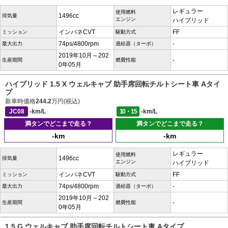
レギュラー
使用燃料
1496cc
排気量
エンジン
ハイブリッド
インパネCVT
FF
ミッション
駆動方式
74ps/4800rpm
-
最大出力
過給器（ターボ）
2019年10月～202
-
生産期間
燃費性能
0年05月
ハイブリッド 1.5 X ウェルキャブ 助手席回転チルトシート車 Aタイ
プ
新車時価格
244.2
万円(税込)
JC08
-km/L
10・15
-km/L
満タンでどこまで走る？
満タンでどこまで走る？
-km
-km
レギュラー
使用燃料
1496cc
排気量
エンジン
ハイブリッド
インパネCVT
FF
ミッション
駆動方式
74ps/4800rpm
-
最大出力
過給器（ターボ）
2019年10月～202
-
生産期間
燃費性能
0年05月
1.5 G ウェルキャブ 助手席回転チルトシート車 Aタイプ