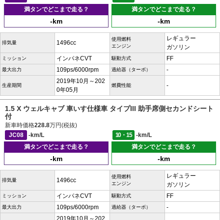
満タンでどこまで走る？
満タンでどこまで走る？
-km
-km
レギュラー
使用燃料
1496cc
排気量
エンジン
ガソリン
インパネCVT
FF
ミッション
駆動方式
109ps/6000rpm
-
最大出力
過給器（ターボ）
2019年10月～202
-
生産期間
燃費性能
0年05月
1.5 X ウェルキャブ 車いす仕様車 タイプIII 助手席側セカンドシート
付
新車時価格
228.8
万円(税抜)
JC08
-km/L
10・15
-km/L
満タンでどこまで走る？
満タンでどこまで走る？
-km
-km
レギュラー
使用燃料
1496cc
排気量
エンジン
ガソリン
インパネCVT
FF
ミッション
駆動方式
109ps/6000rpm
-
最大出力
過給器（ターボ）
2019年10月～202