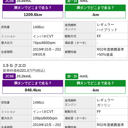
JC08
28.8km/L
10・15
-km/L
満タンでどこまで走る？
満タンでどこまで走る？
1209.6km
-km
レギュラー
使用燃料
1496cc
排気量
エンジン
ハイブリッド
インパネCVT
FF
ミッション
駆動方式
74ps/4800rpm
-
最大出力
過給器（ターボ）
2019年10月～202
R02年度燃費基準
生産期間
燃費性能
0年05月
+50%達成
1.5 G クエロ
新車時価格
221.3
万円(税込)
JC08
20.2km/L
10・15
-km/L
満タンでどこまで走る？
満タンでどこまで走る？
848.4km
-km
レギュラー
使用燃料
1496cc
排気量
エンジン
ガソリン
インパネCVT
FF
ミッション
駆動方式
109ps/6000rpm
-
最大出力
過給器（ターボ）
2019年10月～202
R02年度燃費基準
生産期間
燃費性能