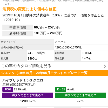
※燃費は定められた試験条件の下での数値のため、走行条件等により実際の燃料消費率は異な
ります。
消費税の変更により価格を修正
2019年10月1日以降の消費税率（10％）に基づき、価格を修正した
（2019.10）
中古車価格
66
万円～
257
万円
181
万円～
260
万円
新車時価格
ミニバン
ボディタイプ
4260x1695x1675/他
全長x全幅x全高(mm)
74～109馬力
FF/4WD
最高出力
駆動方式
1496cc
4～7名
排気量
乗車定員
この車のカタログ情報を見る
シエンタ（19年10月～20年05月モデル）のグレード一覧
ハイブリッド 1.5 G クエロ
新車時価格
258
万円(税込)
JC08
28.8km/L
10・15
-km/L
満タンでどこまで走る？
満タンでどこまで走る？
1209.6km
-km