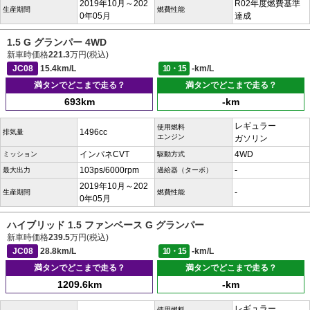
2019年10月～202
R02年度燃費基準
生産期間
燃費性能
0年05月
達成
1.5 G グランパー 4WD
新車時価格
221.3
万円(税込)
JC08
15.4km/L
10・15
-km/L
満タンでどこまで走る？
満タンでどこまで走る？
693km
-km
レギュラー
使用燃料
1496cc
排気量
エンジン
ガソリン
インパネCVT
4WD
ミッション
駆動方式
103ps/6000rpm
-
最大出力
過給器（ターボ）
2019年10月～202
-
生産期間
燃費性能
0年05月
ハイブリッド 1.5 ファンベース G グランパー
新車時価格
239.5
万円(税込)
JC08
28.8km/L
10・15
-km/L
満タンでどこまで走る？
満タンでどこまで走る？
1209.6km
-km
レギュラー
使用燃料