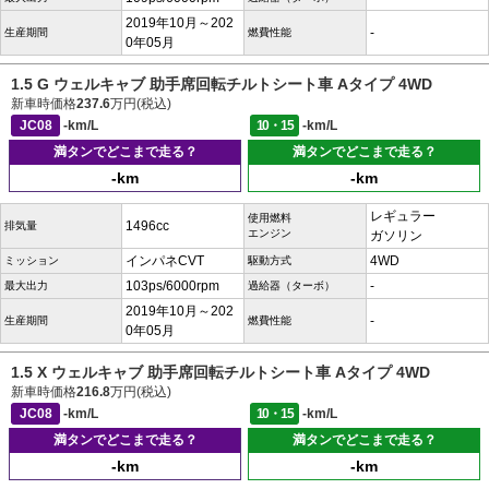
2019年10月～202
-
生産期間
燃費性能
0年05月
1.5 G ウェルキャブ 助手席回転チルトシート車 Aタイプ 4WD
新車時価格
237.6
万円(税込)
JC08
-km/L
10・15
-km/L
満タンでどこまで走る？
満タンでどこまで走る？
-km
-km
レギュラー
使用燃料
1496cc
排気量
エンジン
ガソリン
インパネCVT
4WD
ミッション
駆動方式
103ps/6000rpm
-
最大出力
過給器（ターボ）
2019年10月～202
-
生産期間
燃費性能
0年05月
1.5 X ウェルキャブ 助手席回転チルトシート車 Aタイプ 4WD
新車時価格
216.8
万円(税込)
JC08
-km/L
10・15
-km/L
満タンでどこまで走る？
満タンでどこまで走る？
-km
-km