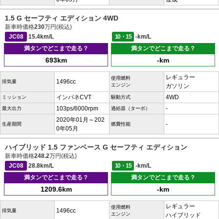
1.5 G セーフティ エディション 4WD
新車時価格
230
万円(税込)
JC08
15.4km/L
10・15
-km/L
満タンでどこまで走る？
満タンでどこまで走る？
693km
-km
レギュラー
使用燃料
1496cc
排気量
エンジン
ガソリン
インパネCVT
4WD
ミッション
駆動方式
103ps/6000rpm
-
最大出力
過給器（ターボ）
2020年01月～202
-
生産期間
燃費性能
0年05月
ハイブリッド 1.5 ファンベース G セーフティ エディション
新車時価格
248.2
万円(税込)
JC08
28.8km/L
10・15
-km/L
満タンでどこまで走る？
満タンでどこまで走る？
1209.6km
-km
レギュラー
使用燃料
1496cc
排気量
エンジン
ハイブリッド