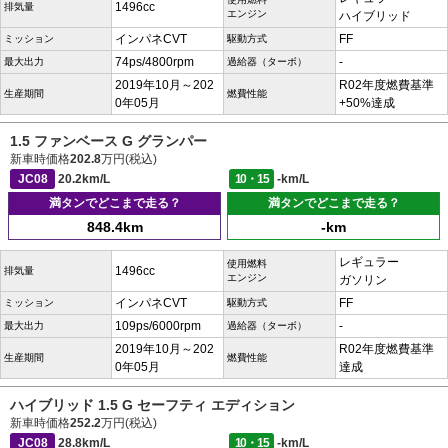
1496cc
排気量
エンジン
ハイブリッド
インパネCVT
FF
ミッション
駆動方式
74ps/4800rpm
-
最大出力
過給器（ターボ）
2019年10月～202
R02年度燃費基準
生産期間
燃費性能
0年05月
+50%達成
1.5 ファンベース G グランパー
新車時価格
202.8
万円(税込)
JC08
20.2km/L
10・15
-km/L
満タンでどこまで走る？
満タンでどこまで走る？
848.4km
-km
レギュラー
使用燃料
1496cc
排気量
エンジン
ガソリン
インパネCVT
FF
ミッション
駆動方式
109ps/6000rpm
-
最大出力
過給器（ターボ）
2019年10月～202
R02年度燃費基準
生産期間
燃費性能
0年05月
達成
ハイブリッド 1.5 G セーフティ エディション
新車時価格
252.2
万円(税込)
JC08
28.8km/L
10・15
-km/L