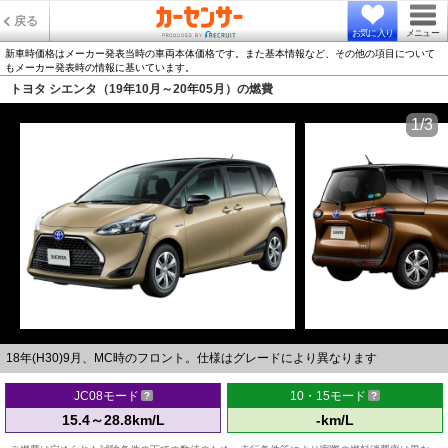
戻る
お気に入り
メニュー
新車時価格はメーカー発表当時の車両本体価格です。また基本情報など、その他の項目について
もメーカー発表時の情報に基いています。
トヨタ シエンタ（19年10月～20年05月）の燃費
1/3
18年(H30)9月、MC時のフロント。仕様はグレードにより異なります
JC08モード
10・15モード
15.4～28.8km/L
-km/L