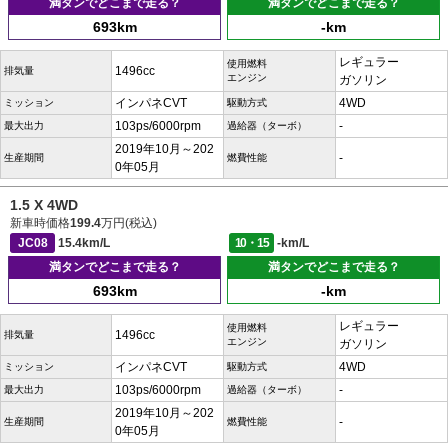
満タンでどこまで走る？
満タンでどこまで走る？
693km
-km
レギュラー
使用燃料
1496cc
排気量
エンジン
ガソリン
インパネCVT
4WD
ミッション
駆動方式
103ps/6000rpm
-
最大出力
過給器（ターボ）
2019年10月～202
-
生産期間
燃費性能
0年05月
1.5 X 4WD
新車時価格
199.4
万円(税込)
JC08
15.4km/L
10・15
-km/L
満タンでどこまで走る？
満タンでどこまで走る？
693km
-km
レギュラー
使用燃料
1496cc
排気量
エンジン
ガソリン
インパネCVT
4WD
ミッション
駆動方式
103ps/6000rpm
-
最大出力
過給器（ターボ）
2019年10月～202
-
生産期間
燃費性能
0年05月