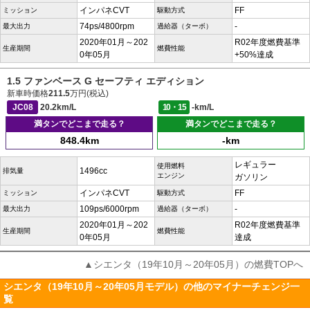
インパネCVT
FF
ミッション
駆動方式
74ps/4800rpm
-
最大出力
過給器（ターボ）
2020年01月～202
R02年度燃費基準
生産期間
燃費性能
0年05月
+50%達成
1.5 ファンベース G セーフティ エディション
新車時価格
211.5
万円(税込)
JC08
20.2km/L
10・15
-km/L
満タンでどこまで走る？
満タンでどこまで走る？
848.4km
-km
レギュラー
使用燃料
1496cc
排気量
エンジン
ガソリン
インパネCVT
FF
ミッション
駆動方式
109ps/6000rpm
-
最大出力
過給器（ターボ）
2020年01月～202
R02年度燃費基準
生産期間
燃費性能
0年05月
達成
▲シエンタ（19年10月～20年05月）の燃費TOPへ
シエンタ（19年10月～20年05月モデル）の他のマイナーチェンジ一
覧