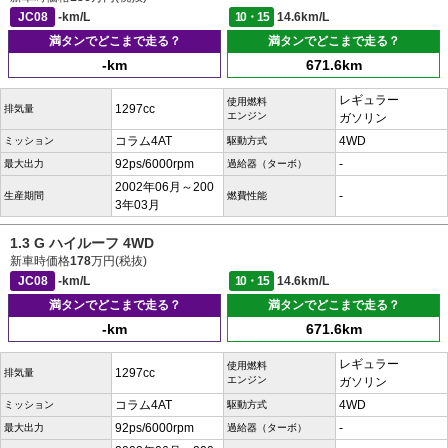
JC08
-km/L
10・15
14.6km/L
満タンでどこまで走る？
満タンでどこまで走る？
-km
671.6km
レギュラー
使用燃料
1297cc
排気量
エンジン
ガソリン
コラム4AT
4WD
ミッション
駆動方式
92ps/6000rpm
-
最大出力
過給器（ターボ）
2002年06月～200
-
生産期間
燃費性能
3年03月
1.3 G ハイルーフ 4WD
新車時価格
178
万円(税抜)
JC08
-km/L
10・15
14.6km/L
満タンでどこまで走る？
満タンでどこまで走る？
-km
671.6km
レギュラー
使用燃料
1297cc
排気量
エンジン
ガソリン
コラム4AT
4WD
ミッション
駆動方式
92ps/6000rpm
-
最大出力
過給器（ターボ）