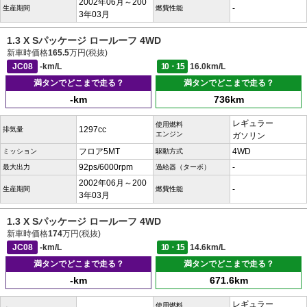
2002年06月～200
-
生産期間
燃費性能
3年03月
1.3 X Sパッケージ ロールーフ 4WD
新車時価格
165.5
万円(税抜)
JC08
-km/L
10・15
16.0km/L
満タンでどこまで走る？
満タンでどこまで走る？
-km
736km
レギュラー
使用燃料
1297cc
排気量
エンジン
ガソリン
フロア5MT
4WD
ミッション
駆動方式
92ps/6000rpm
-
最大出力
過給器（ターボ）
2002年06月～200
-
生産期間
燃費性能
3年03月
1.3 X Sパッケージ ロールーフ 4WD
新車時価格
174
万円(税抜)
JC08
-km/L
10・15
14.6km/L
満タンでどこまで走る？
満タンでどこまで走る？
-km
671.6km
レギュラー
使用燃料