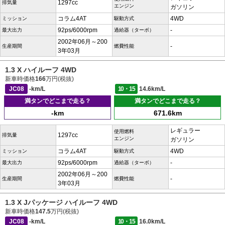
1297cc
排気量
エンジン
ガソリン
コラム4AT
4WD
ミッション
駆動方式
92ps/6000rpm
-
最大出力
過給器（ターボ）
2002年06月～200
-
生産期間
燃費性能
3年03月
1.3 X ハイルーフ 4WD
新車時価格
166
万円(税抜)
JC08
-km/L
10・15
14.6km/L
満タンでどこまで走る？
満タンでどこまで走る？
-km
671.6km
レギュラー
使用燃料
1297cc
排気量
エンジン
ガソリン
コラム4AT
4WD
ミッション
駆動方式
92ps/6000rpm
-
最大出力
過給器（ターボ）
2002年06月～200
-
生産期間
燃費性能
3年03月
1.3 X Jパッケージ ハイルーフ 4WD
新車時価格
147.5
万円(税抜)
JC08
-km/L
10・15
16.0km/L