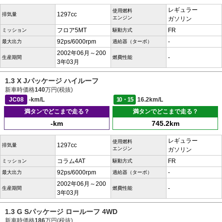
レギュラー
使用燃料
1297cc
排気量
エンジン
ガソリン
フロア5MT
FR
ミッション
駆動方式
92ps/6000rpm
-
最大出力
過給器（ターボ）
2002年06月～200
-
生産期間
燃費性能
3年03月
1.3 X Jパッケージ ハイルーフ
新車時価格
140
万円(税抜)
JC08
-km/L
10・15
16.2km/L
満タンでどこまで走る？
満タンでどこまで走る？
-km
745.2km
レギュラー
使用燃料
1297cc
排気量
エンジン
ガソリン
コラム4AT
FR
ミッション
駆動方式
92ps/6000rpm
-
最大出力
過給器（ターボ）
2002年06月～200
-
生産期間
燃費性能
3年03月
1.3 G Sパッケージ ロールーフ 4WD
新車時価格
186
万円(税抜)