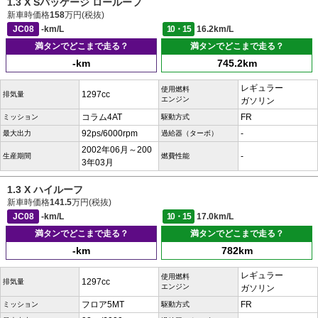
1.3 X Sパッケージ ロールーフ
新車時価格
158
万円(税抜)
JC08
-km/L
10・15
16.2km/L
満タンでどこまで走る？
満タンでどこまで走る？
-km
745.2km
レギュラー
使用燃料
1297cc
排気量
エンジン
ガソリン
コラム4AT
FR
ミッション
駆動方式
92ps/6000rpm
-
最大出力
過給器（ターボ）
2002年06月～200
-
生産期間
燃費性能
3年03月
1.3 X ハイルーフ
新車時価格
141.5
万円(税抜)
JC08
-km/L
10・15
17.0km/L
満タンでどこまで走る？
満タンでどこまで走る？
-km
782km
レギュラー
使用燃料
1297cc
排気量
エンジン
ガソリン
フロア5MT
FR
ミッション
駆動方式