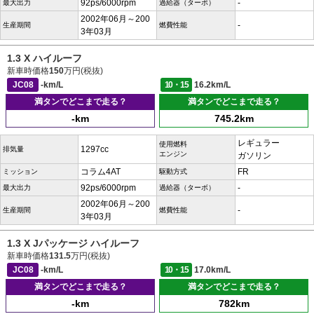
92ps/6000rpm
-
最大出力
過給器（ターボ）
2002年06月～200
-
生産期間
燃費性能
3年03月
1.3 X ハイルーフ
新車時価格
150
万円(税抜)
JC08
-km/L
10・15
16.2km/L
満タンでどこまで走る？
満タンでどこまで走る？
-km
745.2km
レギュラー
使用燃料
1297cc
排気量
エンジン
ガソリン
コラム4AT
FR
ミッション
駆動方式
92ps/6000rpm
-
最大出力
過給器（ターボ）
2002年06月～200
-
生産期間
燃費性能
3年03月
1.3 X Jパッケージ ハイルーフ
新車時価格
131.5
万円(税抜)
JC08
-km/L
10・15
17.0km/L
満タンでどこまで走る？
満タンでどこまで走る？
-km
782km