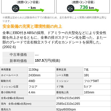
（燃費×タンク容量）
（燃費×タンク容量）
-
736
km
km
※燃費は定められた試験条件の下での数値のため、走行条件等により実際の燃料消費率は異な
ります。
安全装備の充実と環境性能の向上
全車にEBD付きABSの採用、ドアミラーの大型化などにより安全性
能を向上させるともに、全車の排ガスクリーン化を図った。また一
部のグレードで左右独立スライド式セカンドシートを採用した。
(2002.6)
中古車価格
---
157.5
万円(税抜)
新車時価格
1130kg
7名
車両重量
乗車定員
2430mm
3列
ホイールベース
シート列数
4WD
フロア5MT
駆動方式
ミッション
フロア
5ドア
ミッション位置
ドア数
4.4m
165mm
最小回転半径
最低地上高
3765x1515x1895
全長x全幅x全高(mm)
2585x1310x1265
室内 全長x全幅x全高(mm)
92ps/6000rpm
最高出力