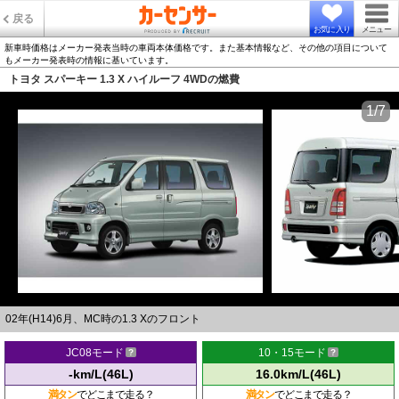
戻る
お気に入り
メニュー
新車時価格はメーカー発表当時の車両本体価格です。また基本情報など、その他の項目について
もメーカー発表時の情報に基いています。
トヨタ スパーキー 1.3 X ハイルーフ 4WDの燃費
1/7
02年(H14)6月、MC時の1.3 Xのフロント
JC08モード
10・15モード
-km/L(46L)
16.0km/L(46L)
満タン
でどこまで走る？
満タン
でどこまで走る？