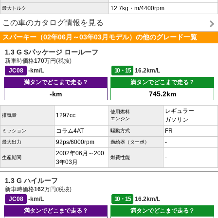
12.7kg・m/4400rpm
最大トルク
この車のカタログ情報を見る
スパーキー（02年06月～03年03月モデル）の他のグレード一覧
1.3 G Sパッケージ ロールーフ
新車時価格
170
万円(税抜)
JC08
-km/L
10・15
16.2km/L
満タンでどこまで走る？
満タンでどこまで走る？
-km
745.2km
レギュラー
使用燃料
1297cc
排気量
エンジン
ガソリン
コラム4AT
FR
ミッション
駆動方式
92ps/6000rpm
-
最大出力
過給器（ターボ）
2002年06月～200
-
生産期間
燃費性能
3年03月
1.3 G ハイルーフ
新車時価格
162
万円(税抜)
JC08
-km/L
10・15
16.2km/L
満タンでどこまで走る？
満タンでどこまで走る？