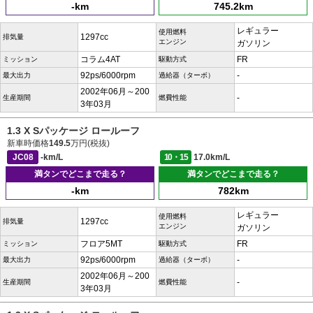
-km
745.2km
レギュラー
使用燃料
1297cc
排気量
エンジン
ガソリン
コラム4AT
FR
ミッション
駆動方式
92ps/6000rpm
-
最大出力
過給器（ターボ）
2002年06月～200
-
生産期間
燃費性能
3年03月
1.3 X Sパッケージ ロールーフ
新車時価格
149.5
万円(税抜)
JC08
-km/L
10・15
17.0km/L
満タンでどこまで走る？
満タンでどこまで走る？
-km
782km
レギュラー
使用燃料
1297cc
排気量
エンジン
ガソリン
フロア5MT
FR
ミッション
駆動方式
92ps/6000rpm
-
最大出力
過給器（ターボ）
2002年06月～200
-
生産期間
燃費性能
3年03月