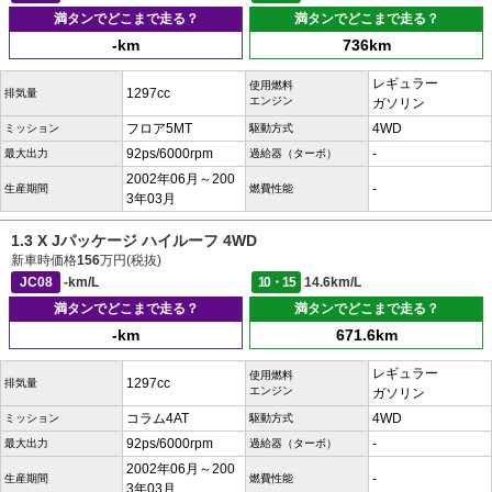
満タンでどこまで走る？
満タンでどこまで走る？
-km
736km
レギュラー
使用燃料
1297cc
排気量
エンジン
ガソリン
フロア5MT
4WD
ミッション
駆動方式
92ps/6000rpm
-
最大出力
過給器（ターボ）
2002年06月～200
-
生産期間
燃費性能
3年03月
1.3 X Jパッケージ ハイルーフ 4WD
新車時価格
156
万円(税抜)
JC08
-km/L
10・15
14.6km/L
満タンでどこまで走る？
満タンでどこまで走る？
-km
671.6km
レギュラー
使用燃料
1297cc
排気量
エンジン
ガソリン
コラム4AT
4WD
ミッション
駆動方式
92ps/6000rpm
-
最大出力
過給器（ターボ）
2002年06月～200
-
生産期間
燃費性能
3年03月