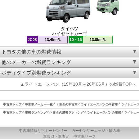
ダイハツ
ハイゼットカーゴ
JC08
13.4km/L
10・15
13.8km/L
トヨタの他の車の燃費情報
他のメーカーの燃費ランキング
ボディタイプ別燃費ランキング
▲ライトエースバン（19年10月～20年06月）の燃費TOPへ
中古車トップ
中古車メーカー一覧
トヨタの中古車
ライトエースバンの中古車
ライトエースバ
中古車トップ
燃費ランキング
トヨタの燃費ランキング
ライトエースバンの燃費
ライトエー
中古車情報ならカーセンサー
カーセンサーエッジ・輸入車
車買取・車査定
中古車リース