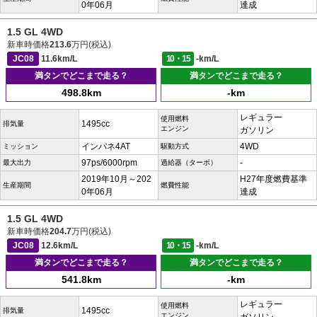
0年06月
達成
1.5 GL 4WD
新車時価格
213.6
万円(税込)
JC08
11.6km/L
10・15
-km/L
満タンでどこまで走る？
満タンでどこまで走る？
498.8km
-km
レギュラー
使用燃料
1495cc
排気量
エンジン
ガソリン
インパネ4AT
4WD
ミッション
駆動方式
97ps/6000rpm
-
最大出力
過給器（ターボ）
2019年10月～202
H27年度燃費基準
生産期間
燃費性能
0年06月
達成
1.5 GL 4WD
新車時価格
204.7
万円(税込)
JC08
12.6km/L
10・15
-km/L
満タンでどこまで走る？
満タンでどこまで走る？
541.8km
-km
レギュラー
使用燃料
1495cc
排気量
エンジン