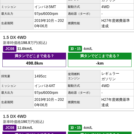
ガソリン
インパネ5MT
4WD
ミッション
駆動方式
97ps/6000rpm
-
最大出力
過給器（ターボ）
2019年10月～202
H27年度燃費基準
生産期間
燃費性能
0年06月
達成
1.5 DX 4WD
新車時価格
198.9
万円(税込)
JC08
11.6km/L
10・15
-km/L
満タンでどこまで走る？
満タンでどこまで走る？
498.8km
-km
レギュラー
使用燃料
1495cc
排気量
エンジン
ガソリン
インパネ4AT
4WD
ミッション
駆動方式
97ps/6000rpm
-
最大出力
過給器（ターボ）
2019年10月～202
H27年度燃費基準
生産期間
燃費性能
0年06月
達成
1.5 DX 4WD
新車時価格
190
万円(税込)
JC08
12.6km/L
10・15
-km/L