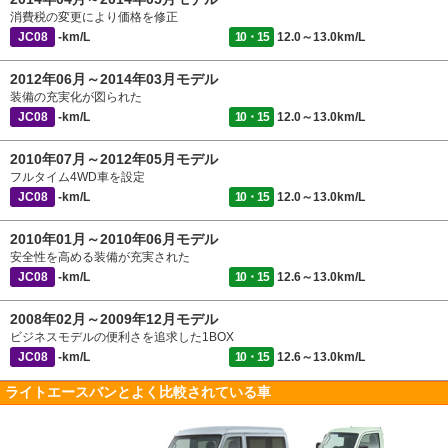
消費税の変更により価格を修正
JC08
-km/L
10・15
12.0～13.0km/L
2012年06月～2014年03月モデル
装備の充実化が図られた
JC08
-km/L
10・15
12.0～13.0km/L
2010年07月～2012年05月モデル
フルタイム4WD車を設定
JC08
-km/L
10・15
12.0～13.0km/L
2010年01月～2010年06月モデル
安全性を高める装備が充実された
JC08
-km/L
10・15
12.6～13.0km/L
2008年02月～2009年12月モデル
ビジネスモデルの便利さを追求した1BOX
JC08
-km/L
10・15
12.6～13.0km/L
ライトエースバンとよく比較されている車