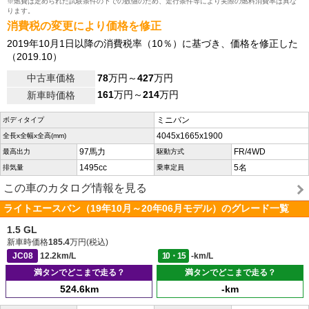
※燃費は定められた試験条件の下での数値のため、走行条件等により実際の燃料消費率は異な
ります。
消費税の変更により価格を修正
2019年10月1日以降の消費税率（10％）に基づき、価格を修正した
（2019.10）
中古車価格
78
万円～
427
万円
161
万円～
214
万円
新車時価格
ミニバン
ボディタイプ
4045x1665x1900
全長x全幅x全高(mm)
97馬力
FR/4WD
最高出力
駆動方式
1495cc
5名
排気量
乗車定員
この車のカタログ情報を見る
ライトエースバン（19年10月～20年06月モデル）のグレード一覧
1.5 GL
新車時価格
185.4
万円(税込)
JC08
12.2km/L
10・15
-km/L
満タンでどこまで走る？
満タンでどこまで走る？
524.6km
-km