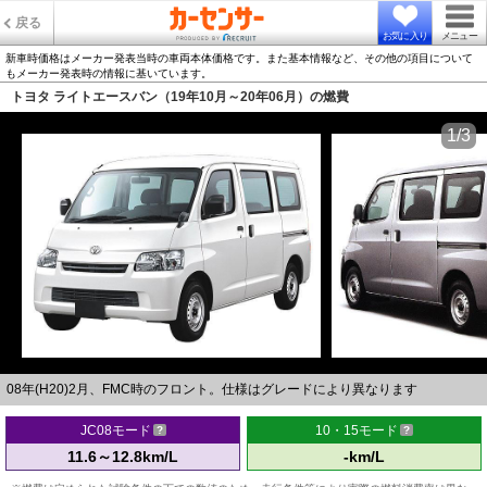
戻る
お気に入り
メニュー
新車時価格はメーカー発表当時の車両本体価格です。また基本情報など、その他の項目について
もメーカー発表時の情報に基いています。
トヨタ ライトエースバン（19年10月～20年06月）の燃費
1/3
08年(H20)2月、FMC時のフロント。仕様はグレードにより異なります
JC08モード
10・15モード
11.6～12.8km/L
-km/L