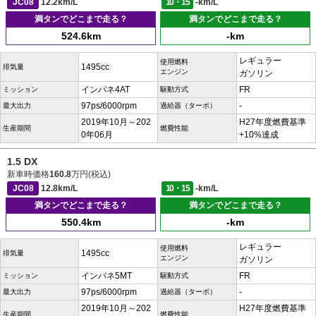
JC08
12.2km/L
10・15
-km/L
満タンでどこまで走る？
満タンでどこまで走る？
524.6km
-km
レギュラー
使用燃料
1495cc
排気量
エンジン
ガソリン
インパネ4AT
FR
ミッション
駆動方式
97ps/6000rpm
-
最大出力
過給器（ターボ）
2019年10月～202
H27年度燃費基準
生産期間
燃費性能
0年06月
+10%達成
1.5 DX
新車時価格
160.8
万円(税込)
JC08
12.8km/L
10・15
-km/L
満タンでどこまで走る？
満タンでどこまで走る？
550.4km
-km
レギュラー
使用燃料
1495cc
排気量
エンジン
ガソリン
インパネ5MT
FR
ミッション
駆動方式
97ps/6000rpm
-
最大出力
過給器（ターボ）
2019年10月～202
H27年度燃費基準
生産期間
燃費性能