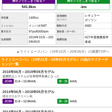
満タンでどこまで走る？
満タンでどこまで走る？
541.8km
-km
レギュラー
使用燃料
1495cc
排気量
エンジン
ガソリン
インパネ5MT
4WD
ミッション
駆動方式
97ps/6000rpm
-
最大出力
過給器（ターボ）
2019年10月～202
H27年度燃費基準
生産期間
燃費性能
0年06月
達成
▲ライトエースバン（19年10月～20年06月）の燃費TOPへ
ライトエースバン（19年10月～20年06月モデル）の他のマイナーチ
ェンジ一覧
2018年06月～2019年09月モデル
盗難防止システムが全車標準装備となった
JC08
11.6～12.8km/L
10・15
-km/L
2014年06月～2018年05月モデル
排出ガスがクリーン化
JC08
11.6～12.8km/L
10・15
-km/L
2014年04月～2014年05月モデル