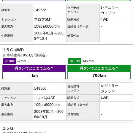
レギュラー
使用燃料
1495cc
排気量
エンジン
ガソリン
フロア5MT
4WD
ミッション
駆動方式
109ps/6000rpm
-
最大出力
過給器（ターボ）
2008年01月～200
-
生産期間
燃費性能
8年10月
1.5 G 4WD
新車時価格
195.3
万円(税込)
JC08
-km/L
10・15
14km/L
満タンでどこまで走る？
満タンでどこまで走る？
-km
700km
レギュラー
使用燃料
1495cc
排気量
エンジン
ガソリン
インパネ4AT
4WD
ミッション
駆動方式
109ps/6000rpm
-
最大出力
過給器（ターボ）
2008年01月～200
-
生産期間
燃費性能
8年10月
1.5 G