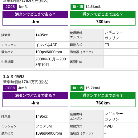
新車時価格
176.4
万円(税込)
JC08
-km/L
10・15
14.6km/L
満タンでどこまで走る？
満タンでどこまで走る？
-km
730km
レギュラー
使用燃料
1495cc
排気量
エンジン
ガソリン
インパネ4AT
FR
ミッション
駆動方式
109ps/6000rpm
-
最大出力
過給器（ターボ）
2008年01月～200
-
生産期間
燃費性能
8年10月
1.5 X 4WD
新車時価格
170.1
万円(税込)
JC08
-km/L
10・15
15.2km/L
満タンでどこまで走る？
満タンでどこまで走る？
-km
760km
レギュラー
使用燃料
1495cc
排気量
エンジン
ガソリン
フロア5MT
4WD
ミッション
駆動方式
109ps/6000rpm
-
最大出力
過給器（ターボ）