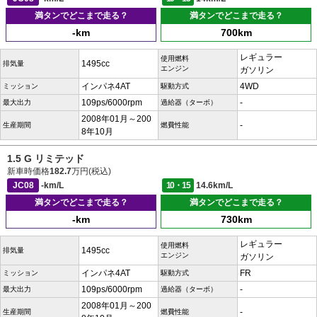
満タンでどこまで走る？
満タンでどこまで走る？
-km
700km
レギュラー
使用燃料
1495cc
排気量
エンジン
ガソリン
インパネ4AT
4WD
ミッション
駆動方式
109ps/6000rpm
-
最大出力
過給器（ターボ）
2008年01月～200
-
生産期間
燃費性能
8年10月
1.5 G リミテッド
新車時価格
182.7
万円(税込)
JC08
-km/L
10・15
14.6km/L
満タンでどこまで走る？
満タンでどこまで走る？
-km
730km
レギュラー
使用燃料
1495cc
排気量
エンジン
ガソリン
インパネ4AT
FR
ミッション
駆動方式
109ps/6000rpm
-
最大出力
過給器（ターボ）
2008年01月～200
-
生産期間
燃費性能