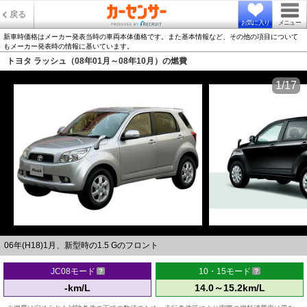
戻る
お気に入り
メニュー
新車時価格はメーカー発表当時の車両本体価格です。また基本情報など、その他の項目について
もメーカー発表時の情報に基いています。
トヨタ ラッシュ（08年01月～08年10月）の燃費
1/17
06年(H18)1月、新型時の1.5 Gのフロント
JC08モード
10・15モード
-km/L
14.0～15.2km/L