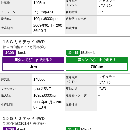
レギュラー
使用燃料
1495cc
排気量
エンジン
ガソリン
インパネ4AT
FR
ミッション
駆動方式
109ps/6000rpm
-
最大出力
過給器（ターボ）
2008年01月～200
-
生産期間
燃費性能
8年10月
1.5 G リミテッド 4WD
新車時価格
193.2
万円(税込)
JC08
-km/L
10・15
15.2km/L
満タンでどこまで走る？
満タンでどこまで走る？
-km
760km
レギュラー
使用燃料
1495cc
排気量
エンジン
ガソリン
フロア5MT
4WD
ミッション
駆動方式
109ps/6000rpm
-
最大出力
過給器（ターボ）
2008年01月～200
-
生産期間
燃費性能
8年10月
1.5 G リミテッド 4WD
新車時価格
201.6
万円(税込)
JC08
-km/L
10・15
14km/L