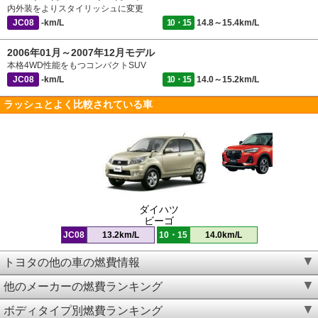
内外装をよりスタイリッシュに変更
JC08
-km/L
10・15
14.8～15.4km/L
2006年01月～2007年12月モデル
本格4WD性能をもつコンパクトSUV
JC08
-km/L
10・15
14.0～15.2km/L
ラッシュとよく比較されている車
ダイハツ
ビーゴ
JC08
13.2km/L
10・15
14.0km/L
トヨタの他の車の燃費情報
他のメーカーの燃費ランキング
ボディタイプ別燃費ランキング