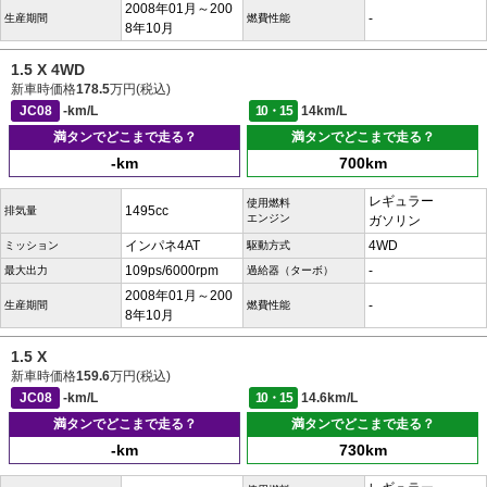
2008年01月～200
-
生産期間
燃費性能
8年10月
1.5 X 4WD
新車時価格
178.5
万円(税込)
JC08
-km/L
10・15
14km/L
満タンでどこまで走る？
満タンでどこまで走る？
-km
700km
レギュラー
使用燃料
1495cc
排気量
エンジン
ガソリン
インパネ4AT
4WD
ミッション
駆動方式
109ps/6000rpm
-
最大出力
過給器（ターボ）
2008年01月～200
-
生産期間
燃費性能
8年10月
1.5 X
新車時価格
159.6
万円(税込)
JC08
-km/L
10・15
14.6km/L
満タンでどこまで走る？
満タンでどこまで走る？
-km
730km