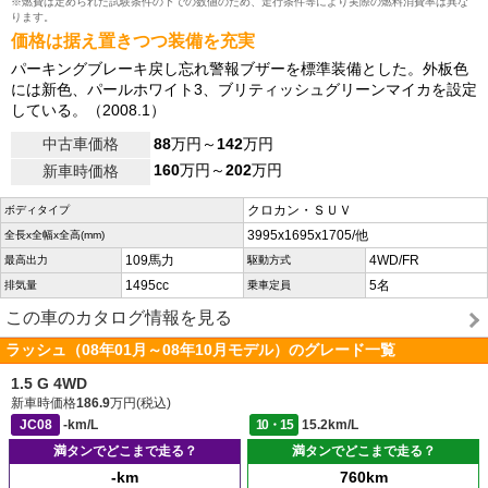
※燃費は定められた試験条件の下での数値のため、走行条件等により実際の燃料消費率は異な
ります。
価格は据え置きつつ装備を充実
パーキングブレーキ戻し忘れ警報ブザーを標準装備とした。外板色
には新色、パールホワイト3、ブリティッシュグリーンマイカを設定
している。（2008.1）
中古車価格
88
万円～
142
万円
160
万円～
202
万円
新車時価格
クロカン・ＳＵＶ
ボディタイプ
3995x1695x1705/他
全長x全幅x全高(mm)
109馬力
4WD/FR
最高出力
駆動方式
1495cc
5名
排気量
乗車定員
この車のカタログ情報を見る
ラッシュ（08年01月～08年10月モデル）のグレード一覧
1.5 G 4WD
新車時価格
186.9
万円(税込)
JC08
-km/L
10・15
15.2km/L
満タンでどこまで走る？
満タンでどこまで走る？
-km
760km