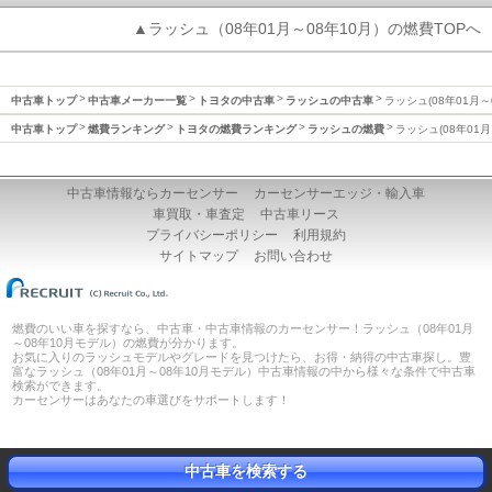
▲ラッシュ（08年01月～08年10月）の燃費TOPへ
中古車トップ
中古車メーカー一覧
トヨタの中古車
ラッシュの中古車
ラッシュ(08年01月～
中古車トップ
燃費ランキング
トヨタの燃費ランキング
ラッシュの燃費
ラッシュ(08年01月
中古車情報ならカーセンサー
カーセンサーエッジ・輸入車
車買取・車査定
中古車リース
プライバシーポリシー
利用規約
サイトマップ
お問い合わせ
燃費のいい車を探すなら、中古車・中古車情報のカーセンサー！ラッシュ（08年01月
～08年10月モデル）の燃費が分かります。
お気に入りのラッシュモデルやグレードを見つけたら、お得・納得の中古車探し。豊
富なラッシュ（08年01月～08年10月モデル）中古車情報の中から様々な条件で中古車
検索ができます。
カーセンサーはあなたの車選びをサポートします！
中古車を検索する