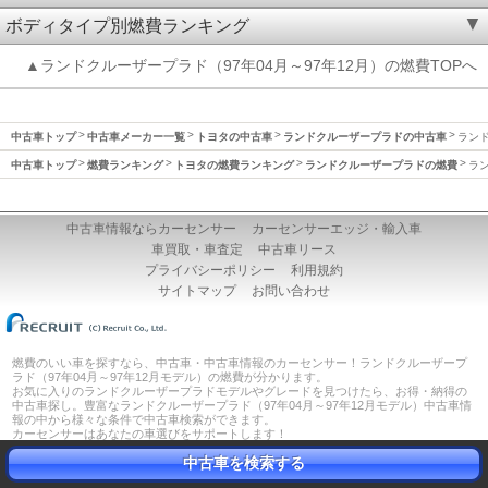
ボディタイプ別燃費ランキング
▲ランドクルーザープラド（97年04月～97年12月）の燃費TOPへ
中古車トップ
中古車メーカー一覧
トヨタの中古車
ランドクルーザープラドの中古車
ランド
中古車トップ
燃費ランキング
トヨタの燃費ランキング
ランドクルーザープラドの燃費
ラン
中古車情報ならカーセンサー
カーセンサーエッジ・輸入車
車買取・車査定
中古車リース
プライバシーポリシー
利用規約
サイトマップ
お問い合わせ
燃費のいい車を探すなら、中古車・中古車情報のカーセンサー！ランドクルーザープ
ラド（97年04月～97年12月モデル）の燃費が分かります。
お気に入りのランドクルーザープラドモデルやグレードを見つけたら、お得・納得の
中古車探し。豊富なランドクルーザープラド（97年04月～97年12月モデル）中古車情
報の中から様々な条件で中古車検索ができます。
カーセンサーはあなたの車選びをサポートします！
中古車を検索する