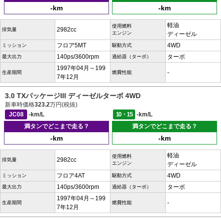
-km
-km
軽油
使用燃料
2982cc
排気量
エンジン
ディーゼル
フロア5MT
4WD
ミッション
駆動方式
140ps/3600rpm
ターボ
最大出力
過給器（ターボ）
1997年04月～199
-
生産期間
燃費性能
7年12月
3.0 TXパッケージIII ディーゼルターボ 4WD
新車時価格
323.2
万円(税抜)
JC08
-km/L
10・15
-km/L
満タンでどこまで走る？
満タンでどこまで走る？
-km
-km
軽油
使用燃料
2982cc
排気量
エンジン
ディーゼル
フロア4AT
4WD
ミッション
駆動方式
140ps/3600rpm
ターボ
最大出力
過給器（ターボ）
1997年04月～199
-
生産期間
燃費性能
7年12月