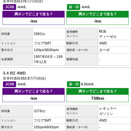
新車時価格
276
万円(税抜)
JC08
-km/L
10・15
-km/L
満タンでどこまで走る？
満タンでどこまで走る？
-km
-km
軽油
使用燃料
2982cc
排気量
エンジン
ディーゼル
フロア5MT
4WD
ミッション
駆動方式
140ps/3600rpm
ターボ
最大出力
過給器（ターボ）
1997年04月～199
-
生産期間
燃費性能
7年12月
3.4 RZ 4WD
新車時価格
302.9
万円(税抜)
JC08
-km/L
10・15
8.2km/L
満タンでどこまで走る？
満タンでどこまで走る？
-km
738km
レギュラー
使用燃料
3378cc
排気量
エンジン
ガソリン
フロア5MT
4WD
ミッション
駆動方式
185ps/4800rpm
-
最大出力
過給器（ターボ）