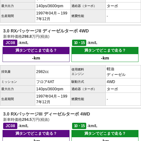
140ps/3600rpm
ターボ
最大出力
過給器（ターボ）
1997年04月～199
-
生産期間
燃費性能
7年12月
3.0 RXパッケージII ディーゼルターボ 4WD
新車時価格
298.8
万円(税抜)
JC08
-km/L
10・15
-km/L
満タンでどこまで走る？
満タンでどこまで走る？
-km
-km
軽油
使用燃料
2982cc
排気量
エンジン
ディーゼル
フロア4AT
4WD
ミッション
駆動方式
140ps/3600rpm
ターボ
最大出力
過給器（ターボ）
1997年04月～199
-
生産期間
燃費性能
7年12月
3.0 RXパッケージIII ディーゼルターボ 4WD
新車時価格
294.5
万円(税抜)
JC08
-km/L
10・15
-km/L
満タンでどこまで走る？
満タンでどこまで走る？