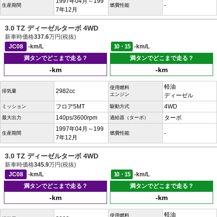
1997年04月～199
-
生産期間
燃費性能
7年12月
3.0 TZ ディーゼルターボ 4WD
新車時価格
337.6
万円(税抜)
JC08
-km/L
10・15
-km/L
満タンでどこまで走る？
満タンでどこまで走る？
-km
-km
軽油
使用燃料
2982cc
排気量
エンジン
ディーゼル
フロア5MT
4WD
ミッション
駆動方式
140ps/3600rpm
ターボ
最大出力
過給器（ターボ）
1997年04月～199
-
生産期間
燃費性能
7年12月
3.0 TZ ディーゼルターボ 4WD
新車時価格
345.9
万円(税抜)
JC08
-km/L
10・15
-km/L
満タンでどこまで走る？
満タンでどこまで走る？
-km
-km
軽油
使用燃料