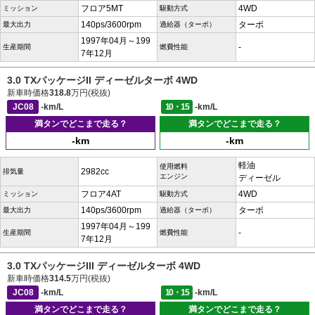
フロア5MT
4WD
ミッション
駆動方式
140ps/3600rpm
ターボ
最大出力
過給器（ターボ）
1997年04月～199
-
生産期間
燃費性能
7年12月
3.0 TXパッケージII ディーゼルターボ 4WD
新車時価格
318.8
万円(税抜)
JC08
-km/L
10・15
-km/L
満タンでどこまで走る？
満タンでどこまで走る？
-km
-km
軽油
使用燃料
2982cc
排気量
エンジン
ディーゼル
フロア4AT
4WD
ミッション
駆動方式
140ps/3600rpm
ターボ
最大出力
過給器（ターボ）
1997年04月～199
-
生産期間
燃費性能
7年12月
3.0 TXパッケージIII ディーゼルターボ 4WD
新車時価格
314.5
万円(税抜)
JC08
-km/L
10・15
-km/L
満タンでどこまで走る？
満タンでどこまで走る？