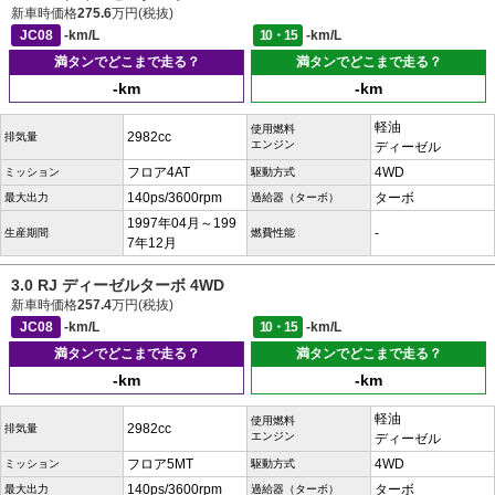
新車時価格
275.6
万円(税抜)
JC08
-km/L
10・15
-km/L
満タンでどこまで走る？
満タンでどこまで走る？
-km
-km
軽油
使用燃料
2982cc
排気量
エンジン
ディーゼル
フロア4AT
4WD
ミッション
駆動方式
140ps/3600rpm
ターボ
最大出力
過給器（ターボ）
1997年04月～199
-
生産期間
燃費性能
7年12月
3.0 RJ ディーゼルターボ 4WD
新車時価格
257.4
万円(税抜)
JC08
-km/L
10・15
-km/L
満タンでどこまで走る？
満タンでどこまで走る？
-km
-km
軽油
使用燃料
2982cc
排気量
エンジン
ディーゼル
フロア5MT
4WD
ミッション
駆動方式
140ps/3600rpm
ターボ
最大出力
過給器（ターボ）