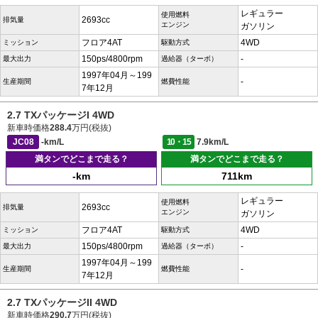
レギュラー
使用燃料
2693cc
排気量
エンジン
ガソリン
フロア4AT
4WD
ミッション
駆動方式
150ps/4800rpm
-
最大出力
過給器（ターボ）
1997年04月～199
-
生産期間
燃費性能
7年12月
2.7 TXパッケージI 4WD
新車時価格
288.4
万円(税抜)
JC08
-km/L
10・15
7.9km/L
満タンでどこまで走る？
満タンでどこまで走る？
-km
711km
レギュラー
使用燃料
2693cc
排気量
エンジン
ガソリン
フロア4AT
4WD
ミッション
駆動方式
150ps/4800rpm
-
最大出力
過給器（ターボ）
1997年04月～199
-
生産期間
燃費性能
7年12月
2.7 TXパッケージII 4WD
新車時価格
290.7
万円(税抜)