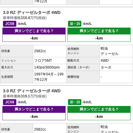
7年12月
3.0 RZ ディーゼルターボ 4WD
新車時価格
310.4
万円(税抜)
JC08
-km/L
10・15
-km/L
満タンでどこまで走る？
満タンでどこまで走る？
-km
-km
軽油
使用燃料
2982cc
排気量
エンジン
ディーゼル
フロア5MT
4WD
ミッション
駆動方式
140ps/3600rpm
ターボ
最大出力
過給器（ターボ）
1997年04月～199
-
生産期間
燃費性能
7年12月
3.0 RZ ディーゼルターボ 4WD
新車時価格
319.1
万円(税抜)
JC08
-km/L
10・15
-km/L
満タンでどこまで走る？
満タンでどこまで走る？
-km
-km
軽油
使用燃料
2982cc
排気量
エンジン
ディーゼル