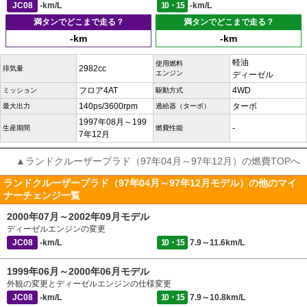
JC08
-km/L
10・15
-km/L
満タンでどこまで走る？
満タンでどこまで走る？
-km
-km
軽油
使用燃料
2982cc
排気量
エンジン
ディーゼル
フロア4AT
4WD
ミッション
駆動方式
140ps/3600rpm
ターボ
最大出力
過給器（ターボ）
1997年08月～199
-
生産期間
燃費性能
7年12月
▲ランドクルーザープラド（97年04月～97年12月）の燃費TOPへ
ランドクルーザープラド（97年04月～97年12月モデル）の他のマイ
ナーチェンジ一覧
2000年07月～2002年09月モデル
ディーゼルエンジンの変更
JC08
-km/L
10・15
7.9～11.6km/L
1999年06月～2000年06月モデル
外観の変更とディーゼルエンジンの仕様変更
JC08
-km/L
10・15
7.9～10.8km/L