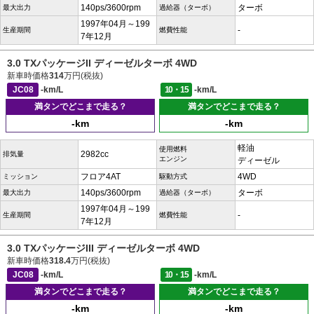
140ps/3600rpm
ターボ
最大出力
過給器（ターボ）
1997年04月～199
-
生産期間
燃費性能
7年12月
3.0 TXパッケージII ディーゼルターボ 4WD
新車時価格
314
万円(税抜)
JC08
-km/L
10・15
-km/L
満タンでどこまで走る？
満タンでどこまで走る？
-km
-km
軽油
使用燃料
2982cc
排気量
エンジン
ディーゼル
フロア4AT
4WD
ミッション
駆動方式
140ps/3600rpm
ターボ
最大出力
過給器（ターボ）
1997年04月～199
-
生産期間
燃費性能
7年12月
3.0 TXパッケージIII ディーゼルターボ 4WD
新車時価格
318.4
万円(税抜)
JC08
-km/L
10・15
-km/L
満タンでどこまで走る？
満タンでどこまで走る？
-km
-km