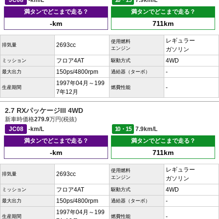
JC08
-km/L
10・15
7.9km/L
満タンでどこまで走る？
満タンでどこまで走る？
-km
711km
レギュラー
使用燃料
2693cc
排気量
エンジン
ガソリン
フロア4AT
4WD
ミッション
駆動方式
150ps/4800rpm
-
最大出力
過給器（ターボ）
1997年04月～199
-
生産期間
燃費性能
7年12月
2.7 RXパッケージIII 4WD
新車時価格
279.9
万円(税抜)
JC08
-km/L
10・15
7.9km/L
満タンでどこまで走る？
満タンでどこまで走る？
-km
711km
レギュラー
使用燃料
2693cc
排気量
エンジン
ガソリン
フロア4AT
4WD
ミッション
駆動方式
150ps/4800rpm
-
最大出力
過給器（ターボ）
1997年04月～199
-
生産期間
燃費性能