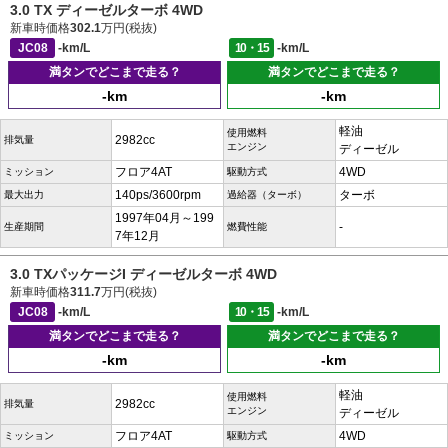
3.0 TX ディーゼルターボ 4WD
新車時価格
302.1
万円(税抜)
JC08
-km/L
10・15
-km/L
満タンでどこまで走る？
満タンでどこまで走る？
-km
-km
軽油
使用燃料
2982cc
排気量
エンジン
ディーゼル
フロア4AT
4WD
ミッション
駆動方式
140ps/3600rpm
ターボ
最大出力
過給器（ターボ）
1997年04月～199
-
生産期間
燃費性能
7年12月
3.0 TXパッケージI ディーゼルターボ 4WD
新車時価格
311.7
万円(税抜)
JC08
-km/L
10・15
-km/L
満タンでどこまで走る？
満タンでどこまで走る？
-km
-km
軽油
使用燃料
2982cc
排気量
エンジン
ディーゼル
フロア4AT
4WD
ミッション
駆動方式