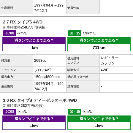
1997年04月～199
-
生産期間
燃費性能
7年12月
2.7 RX タイプS 4WD
新車時価格
258.7
万円(税抜)
JC08
-km/L
10・15
7.9km/L
満タンでどこまで走る？
満タンでどこまで走る？
-km
711km
レギュラー
使用燃料
2693cc
排気量
エンジン
ガソリン
フロア4AT
4WD
ミッション
駆動方式
150ps/4800rpm
-
最大出力
過給器（ターボ）
1997年04月～199
-
生産期間
燃費性能
7年12月
3.0 RX タイプS ディーゼルターボ 4WD
新車時価格
282
万円(税抜)
JC08
-km/L
10・15
-km/L
満タンでどこまで走る？
満タンでどこまで走る？
-km
-km