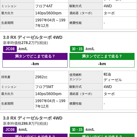
フロア4AT
4WD
ミッション
駆動方式
140ps/3600rpm
ターボ
最大出力
過給器（ターボ）
1997年04月～199
-
生産期間
燃費性能
7年12月
3.0 RX ディーゼルターボ 4WD
新車時価格
278.2
万円(税抜)
JC08
-km/L
10・15
-km/L
満タンでどこまで走る？
満タンでどこまで走る？
-km
-km
軽油
使用燃料
2982cc
排気量
エンジン
ディーゼル
フロア5MT
4WD
ミッション
駆動方式
140ps/3600rpm
ターボ
最大出力
過給器（ターボ）
1997年04月～199
-
生産期間
燃費性能
7年12月
3.0 RX ディーゼルターボ 4WD
新車時価格
286.9
万円(税抜)
JC08
-km/L
10・15
-km/L