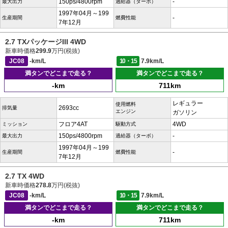
150ps/4800rpm
-
最大出力
過給器（ターボ）
1997年04月～199
-
生産期間
燃費性能
7年12月
2.7 TXパッケージIII 4WD
新車時価格
299.9
万円(税抜)
JC08
-km/L
10・15
7.9km/L
満タンでどこまで走る？
満タンでどこまで走る？
-km
711km
レギュラー
使用燃料
2693cc
排気量
エンジン
ガソリン
フロア4AT
4WD
ミッション
駆動方式
150ps/4800rpm
-
最大出力
過給器（ターボ）
1997年04月～199
-
生産期間
燃費性能
7年12月
2.7 TX 4WD
新車時価格
278.8
万円(税抜)
JC08
-km/L
10・15
7.9km/L
満タンでどこまで走る？
満タンでどこまで走る？
-km
711km