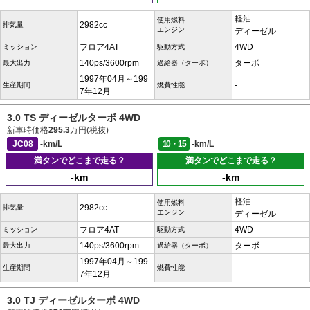
軽油
使用燃料
2982cc
排気量
エンジン
ディーゼル
フロア4AT
4WD
ミッション
駆動方式
140ps/3600rpm
ターボ
最大出力
過給器（ターボ）
1997年04月～199
-
生産期間
燃費性能
7年12月
3.0 TS ディーゼルターボ 4WD
新車時価格
295.3
万円(税抜)
JC08
-km/L
10・15
-km/L
満タンでどこまで走る？
満タンでどこまで走る？
-km
-km
軽油
使用燃料
2982cc
排気量
エンジン
ディーゼル
フロア4AT
4WD
ミッション
駆動方式
140ps/3600rpm
ターボ
最大出力
過給器（ターボ）
1997年04月～199
-
生産期間
燃費性能
7年12月
3.0 TJ ディーゼルターボ 4WD