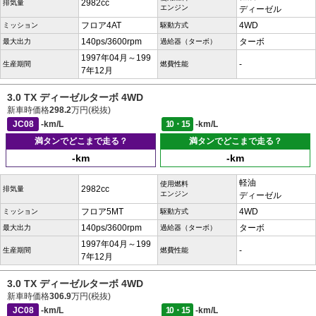
2982cc
排気量
エンジン
ディーゼル
フロア4AT
4WD
ミッション
駆動方式
140ps/3600rpm
ターボ
最大出力
過給器（ターボ）
1997年04月～199
-
生産期間
燃費性能
7年12月
3.0 TX ディーゼルターボ 4WD
新車時価格
298.2
万円(税抜)
JC08
-km/L
10・15
-km/L
満タンでどこまで走る？
満タンでどこまで走る？
-km
-km
軽油
使用燃料
2982cc
排気量
エンジン
ディーゼル
フロア5MT
4WD
ミッション
駆動方式
140ps/3600rpm
ターボ
最大出力
過給器（ターボ）
1997年04月～199
-
生産期間
燃費性能
7年12月
3.0 TX ディーゼルターボ 4WD
新車時価格
306.9
万円(税抜)
JC08
-km/L
10・15
-km/L