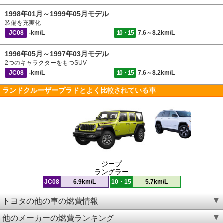
1998年01月～1999年05月モデル
装備を充実化
JC08
-km/L
10・15
7.6～8.2km/L
1996年05月～1997年03月モデル
2つのキャラクターをもつSUV
JC08
-km/L
10・15
7.6～8.2km/L
ランドクルーザープラドとよく比較されている車
ジープ
ラングラー
JC08
6.9km/L
10・15
5.7km/L
トヨタの他の車の燃費情報
他のメーカーの燃費ランキング