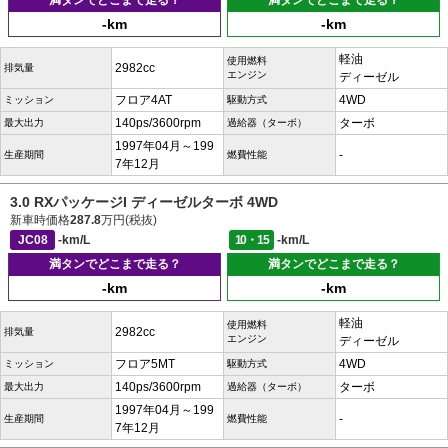
満タンでどこまで走る？
満タンでどこまで走る？
-km
-km
軽油
使用燃料
2982cc
排気量
エンジン
ディーゼル
フロア4AT
4WD
ミッション
駆動方式
140ps/3600rpm
ターボ
最大出力
過給器（ターボ）
1997年04月～199
-
生産期間
燃費性能
7年12月
3.0 RXパッケージI ディーゼルターボ 4WD
新車時価格
287.8
万円(税抜)
JC08
-km/L
10・15
-km/L
満タンでどこまで走る？
満タンでどこまで走る？
-km
-km
軽油
使用燃料
2982cc
排気量
エンジン
ディーゼル
フロア5MT
4WD
ミッション
駆動方式
140ps/3600rpm
ターボ
最大出力
過給器（ターボ）
1997年04月～199
-
生産期間
燃費性能
7年12月