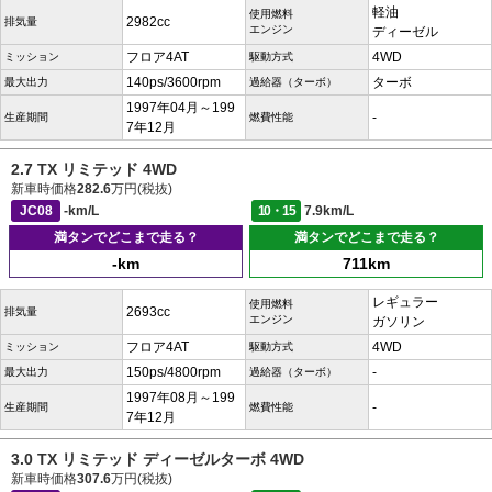
軽油
使用燃料
2982cc
排気量
エンジン
ディーゼル
フロア4AT
4WD
ミッション
駆動方式
140ps/3600rpm
ターボ
最大出力
過給器（ターボ）
1997年04月～199
-
生産期間
燃費性能
7年12月
2.7 TX リミテッド 4WD
新車時価格
282.6
万円(税抜)
JC08
-km/L
10・15
7.9km/L
満タンでどこまで走る？
満タンでどこまで走る？
-km
711km
レギュラー
使用燃料
2693cc
排気量
エンジン
ガソリン
フロア4AT
4WD
ミッション
駆動方式
150ps/4800rpm
-
最大出力
過給器（ターボ）
1997年08月～199
-
生産期間
燃費性能
7年12月
3.0 TX リミテッド ディーゼルターボ 4WD
新車時価格
307.6
万円(税抜)