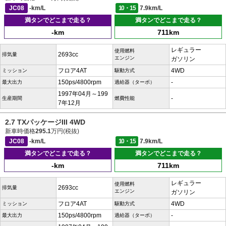
JC08
-km/L
10・15
7.9km/L
満タンでどこまで走る？
満タンでどこまで走る？
-km
711km
レギュラー
使用燃料
2693cc
排気量
エンジン
ガソリン
フロア4AT
4WD
ミッション
駆動方式
150ps/4800rpm
-
最大出力
過給器（ターボ）
1997年04月～199
-
生産期間
燃費性能
7年12月
2.7 TXパッケージIII 4WD
新車時価格
295.1
万円(税抜)
JC08
-km/L
10・15
7.9km/L
満タンでどこまで走る？
満タンでどこまで走る？
-km
711km
レギュラー
使用燃料
2693cc
排気量
エンジン
ガソリン
フロア4AT
4WD
ミッション
駆動方式
150ps/4800rpm
-
最大出力
過給器（ターボ）