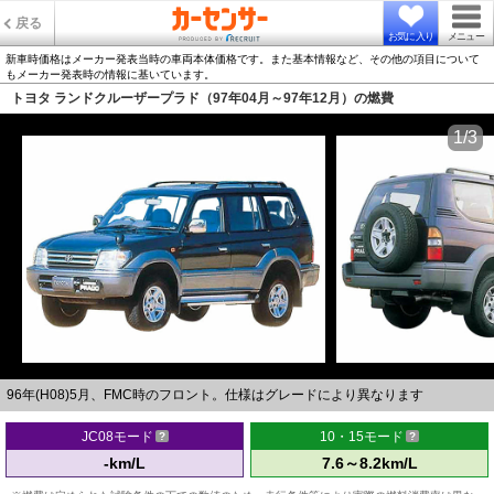
戻る
お気に入り
メニュー
新車時価格はメーカー発表当時の車両本体価格です。また基本情報など、その他の項目について
もメーカー発表時の情報に基いています。
トヨタ ランドクルーザープラド（97年04月～97年12月）の燃費
1/3
96年(H08)5月、FMC時のフロント。仕様はグレードにより異なります
JC08モード
10・15モード
-km/L
7.6～8.2km/L