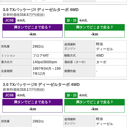
3.0 TXパッケージI ディーゼルターボ 4WD
新車時価格
316.5
万円(税抜)
JC08
-km/L
10・15
-km/L
満タンでどこまで走る？
満タンでどこまで走る？
-km
-km
軽油
使用燃料
2982cc
排気量
エンジン
ディーゼル
フロア4AT
4WD
ミッション
駆動方式
140ps/3600rpm
ターボ
最大出力
過給器（ターボ）
1997年04月～199
-
生産期間
燃費性能
7年12月
3.0 TXパッケージII ディーゼルターボ 4WD
新車時価格
310.1
万円(税抜)
JC08
-km/L
10・15
-km/L
満タンでどこまで走る？
満タンでどこまで走る？
-km
-km
軽油
使用燃料
2982cc
排気量
エンジン
ディーゼル