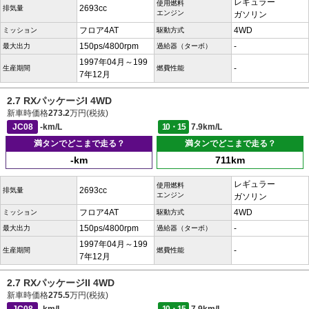
レギュラー
使用燃料
2693cc
排気量
エンジン
ガソリン
フロア4AT
4WD
ミッション
駆動方式
150ps/4800rpm
-
最大出力
過給器（ターボ）
1997年04月～199
-
生産期間
燃費性能
7年12月
2.7 RXパッケージI 4WD
新車時価格
273.2
万円(税抜)
JC08
-km/L
10・15
7.9km/L
満タンでどこまで走る？
満タンでどこまで走る？
-km
711km
レギュラー
使用燃料
2693cc
排気量
エンジン
ガソリン
フロア4AT
4WD
ミッション
駆動方式
150ps/4800rpm
-
最大出力
過給器（ターボ）
1997年04月～199
-
生産期間
燃費性能
7年12月
2.7 RXパッケージII 4WD
新車時価格
275.5
万円(税抜)