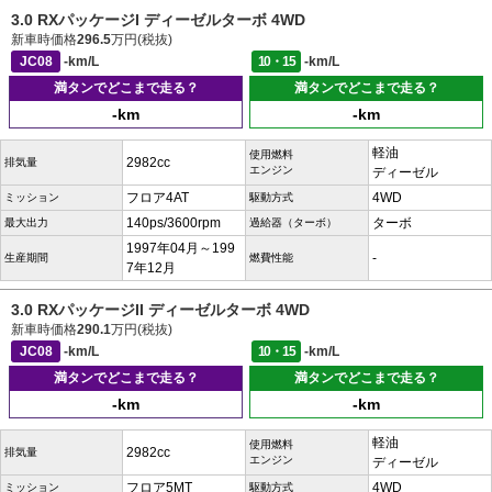
3.0 RXパッケージI ディーゼルターボ 4WD
新車時価格
296.5
万円(税抜)
JC08
-km/L
10・15
-km/L
満タンでどこまで走る？
満タンでどこまで走る？
-km
-km
軽油
使用燃料
2982cc
排気量
エンジン
ディーゼル
フロア4AT
4WD
ミッション
駆動方式
140ps/3600rpm
ターボ
最大出力
過給器（ターボ）
1997年04月～199
-
生産期間
燃費性能
7年12月
3.0 RXパッケージII ディーゼルターボ 4WD
新車時価格
290.1
万円(税抜)
JC08
-km/L
10・15
-km/L
満タンでどこまで走る？
満タンでどこまで走る？
-km
-km
軽油
使用燃料
2982cc
排気量
エンジン
ディーゼル
フロア5MT
4WD
ミッション
駆動方式