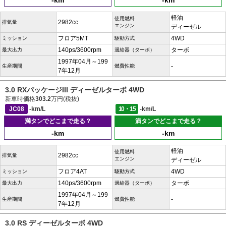
-km
-km
軽油
使用燃料
2982cc
排気量
エンジン
ディーゼル
フロア5MT
4WD
ミッション
駆動方式
140ps/3600rpm
ターボ
最大出力
過給器（ターボ）
1997年04月～199
-
生産期間
燃費性能
7年12月
3.0 RXパッケージIII ディーゼルターボ 4WD
新車時価格
303.2
万円(税抜)
JC08
-km/L
10・15
-km/L
満タンでどこまで走る？
満タンでどこまで走る？
-km
-km
軽油
使用燃料
2982cc
排気量
エンジン
ディーゼル
フロア4AT
4WD
ミッション
駆動方式
140ps/3600rpm
ターボ
最大出力
過給器（ターボ）
1997年04月～199
-
生産期間
燃費性能
7年12月
3.0 RS ディーゼルターボ 4WD