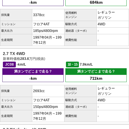
-km
684km
レギュラー
使用燃料
3378cc
排気量
エンジン
ガソリン
フロア4AT
4WD
ミッション
駆動方式
185ps/4800rpm
-
最大出力
過給器（ターボ）
1997年04月～199
-
生産期間
燃費性能
7年12月
2.7 TX 4WD
新車時価格
283.6
万円(税抜)
JC08
-km/L
10・15
7.9km/L
満タンでどこまで走る？
満タンでどこまで走る？
-km
711km
レギュラー
使用燃料
2693cc
排気量
エンジン
ガソリン
フロア4AT
4WD
ミッション
駆動方式
150ps/4800rpm
-
最大出力
過給器（ターボ）
1997年04月～199
-
生産期間
燃費性能
7年12月