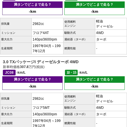
満タンでどこまで走る？
満タンでどこまで走る？
-km
-km
軽油
使用燃料
2982cc
排気量
エンジン
ディーゼル
フロア4AT
4WD
ミッション
駆動方式
140ps/3600rpm
ターボ
最大出力
過給器（ターボ）
1997年04月～199
-
生産期間
燃費性能
7年12月
3.0 TXパッケージI ディーゼルターボ 4WD
新車時価格
307.8
万円(税抜)
JC08
-km/L
10・15
-km/L
満タンでどこまで走る？
満タンでどこまで走る？
-km
-km
軽油
使用燃料
2982cc
排気量
エンジン
ディーゼル
フロア5MT
4WD
ミッション
駆動方式
140ps/3600rpm
ターボ
最大出力
過給器（ターボ）
1997年04月～199
-
生産期間
燃費性能
7年12月