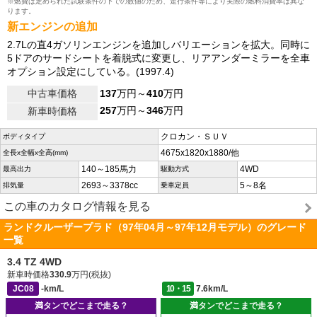
※燃費は定められた試験条件の下での数値のため、走行条件等により実際の燃料消費率は異な
ります。
新エンジンの追加
2.7Lの直4ガソリンエンジンを追加しバリエーションを拡大。同時に
5ドアのサードシートを着脱式に変更し、リアアンダーミラーを全車
オプション設定にしている。(1997.4)
中古車価格
137
万円～
410
万円
257
万円～
346
万円
新車時価格
クロカン・ＳＵＶ
ボディタイプ
4675x1820x1880/他
全長x全幅x全高(mm)
140～185馬力
4WD
最高出力
駆動方式
2693～3378cc
5～8名
排気量
乗車定員
この車のカタログ情報を見る
ランドクルーザープラド（97年04月～97年12月モデル）のグレード
一覧
3.4 TZ 4WD
新車時価格
330.9
万円(税抜)
JC08
-km/L
10・15
7.6km/L
満タンでどこまで走る？
満タンでどこまで走る？