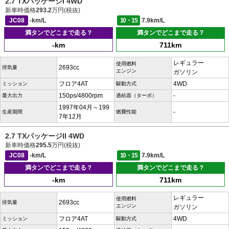
2.7 TXパッケージI 4WD
新車時価格
293.2
万円(税抜)
JC08
-km/L
10・15
7.9km/L
満タンでどこまで走る？
満タンでどこまで走る？
-km
711km
レギュラー
使用燃料
2693cc
排気量
エンジン
ガソリン
フロア4AT
4WD
ミッション
駆動方式
150ps/4800rpm
-
最大出力
過給器（ターボ）
1997年04月～199
-
生産期間
燃費性能
7年12月
2.7 TXパッケージII 4WD
新車時価格
295.5
万円(税抜)
JC08
-km/L
10・15
7.9km/L
満タンでどこまで走る？
満タンでどこまで走る？
-km
711km
レギュラー
使用燃料
2693cc
排気量
エンジン
ガソリン
フロア4AT
4WD
ミッション
駆動方式