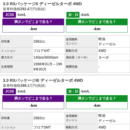
3.0 RXパッケージII ディーゼルターボ 4WD
新車時価格
292.4
万円(税抜)
JC08
-km/L
10・15
-km/L
満タンでどこまで走る？
満タンでどこまで走る？
-km
-km
軽油
使用燃料
2982cc
排気量
エンジン
ディーゼル
フロア4AT
4WD
ミッション
駆動方式
140ps/3600rpm
ターボ
最大出力
過給器（ターボ）
1998年01月～199
-
生産期間
燃費性能
9年05月
3.0 RXパッケージIII ディーゼルターボ 4WD
新車時価格
288.1
万円(税抜)
JC08
-km/L
10・15
-km/L
満タンでどこまで走る？
満タンでどこまで走る？
-km
-km
軽油
使用燃料
2982cc
排気量
エンジン
ディーゼル
フロア5MT
4WD
ミッション
駆動方式