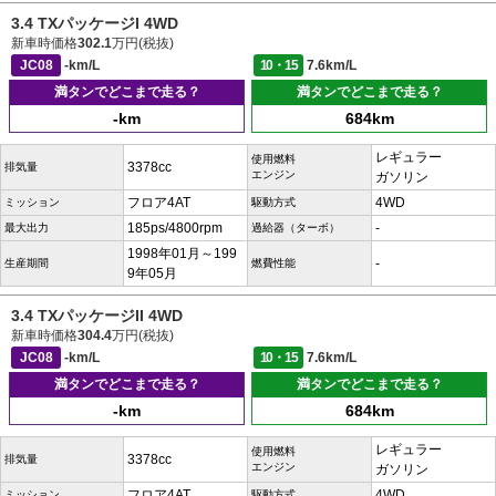
3.4 TXパッケージI 4WD
新車時価格
302.1
万円(税抜)
JC08
-km/L
10・15
7.6km/L
満タンでどこまで走る？
満タンでどこまで走る？
-km
684km
レギュラー
使用燃料
3378cc
排気量
エンジン
ガソリン
フロア4AT
4WD
ミッション
駆動方式
185ps/4800rpm
-
最大出力
過給器（ターボ）
1998年01月～199
-
生産期間
燃費性能
9年05月
3.4 TXパッケージII 4WD
新車時価格
304.4
万円(税抜)
JC08
-km/L
10・15
7.6km/L
満タンでどこまで走る？
満タンでどこまで走る？
-km
684km
レギュラー
使用燃料
3378cc
排気量
エンジン
ガソリン
フロア4AT
4WD
ミッション
駆動方式