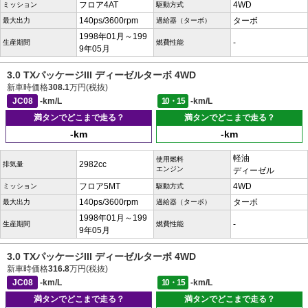
フロア4AT
4WD
ミッション
駆動方式
140ps/3600rpm
ターボ
最大出力
過給器（ターボ）
1998年01月～199
-
生産期間
燃費性能
9年05月
3.0 TXパッケージIII ディーゼルターボ 4WD
新車時価格
308.1
万円(税抜)
JC08
-km/L
10・15
-km/L
満タンでどこまで走る？
満タンでどこまで走る？
-km
-km
軽油
使用燃料
2982cc
排気量
エンジン
ディーゼル
フロア5MT
4WD
ミッション
駆動方式
140ps/3600rpm
ターボ
最大出力
過給器（ターボ）
1998年01月～199
-
生産期間
燃費性能
9年05月
3.0 TXパッケージIII ディーゼルターボ 4WD
新車時価格
316.8
万円(税抜)
JC08
-km/L
10・15
-km/L
満タンでどこまで走る？
満タンでどこまで走る？