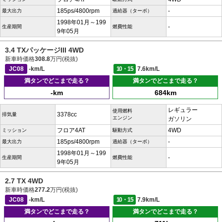
185ps/4800rpm
-
最大出力
過給器（ターボ）
1998年01月～199
-
生産期間
燃費性能
9年05月
3.4 TXパッケージIII 4WD
新車時価格
308.8
万円(税抜)
JC08
-km/L
10・15
7.6km/L
満タンでどこまで走る？
満タンでどこまで走る？
-km
684km
レギュラー
使用燃料
3378cc
排気量
エンジン
ガソリン
フロア4AT
4WD
ミッション
駆動方式
185ps/4800rpm
-
最大出力
過給器（ターボ）
1998年01月～199
-
生産期間
燃費性能
9年05月
2.7 TX 4WD
新車時価格
277.2
万円(税抜)
JC08
-km/L
10・15
7.9km/L
満タンでどこまで走る？
満タンでどこまで走る？