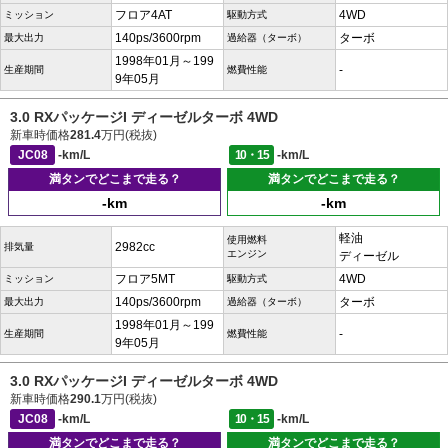
フロア4AT
4WD
ミッション
駆動方式
140ps/3600rpm
ターボ
最大出力
過給器（ターボ）
1998年01月～199
-
生産期間
燃費性能
9年05月
3.0 RXパッケージI ディーゼルターボ 4WD
新車時価格
281.4
万円(税抜)
JC08
-km/L
10・15
-km/L
満タンでどこまで走る？
満タンでどこまで走る？
-km
-km
軽油
使用燃料
2982cc
排気量
エンジン
ディーゼル
フロア5MT
4WD
ミッション
駆動方式
140ps/3600rpm
ターボ
最大出力
過給器（ターボ）
1998年01月～199
-
生産期間
燃費性能
9年05月
3.0 RXパッケージI ディーゼルターボ 4WD
新車時価格
290.1
万円(税抜)
JC08
-km/L
10・15
-km/L
満タンでどこまで走る？
満タンでどこまで走る？