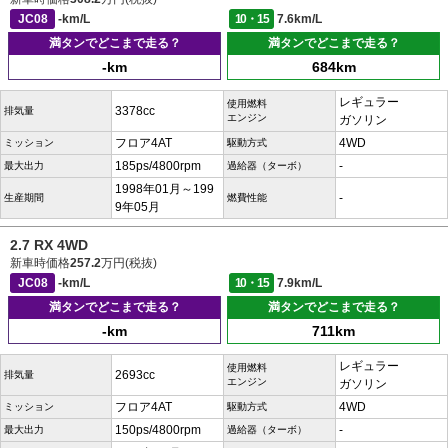
JC08
-km/L
10・15
7.6km/L
満タンでどこまで走る？
満タンでどこまで走る？
-km
684km
レギュラー
使用燃料
3378cc
排気量
エンジン
ガソリン
フロア4AT
4WD
ミッション
駆動方式
185ps/4800rpm
-
最大出力
過給器（ターボ）
1998年01月～199
-
生産期間
燃費性能
9年05月
2.7 RX 4WD
新車時価格
257.2
万円(税抜)
JC08
-km/L
10・15
7.9km/L
満タンでどこまで走る？
満タンでどこまで走る？
-km
711km
レギュラー
使用燃料
2693cc
排気量
エンジン
ガソリン
フロア4AT
4WD
ミッション
駆動方式
150ps/4800rpm
-
最大出力
過給器（ターボ）