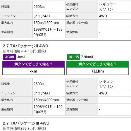
レギュラー
使用燃料
2693cc
排気量
エンジン
ガソリン
フロア4AT
4WD
ミッション
駆動方式
150ps/4800rpm
-
最大出力
過給器（ターボ）
1998年01月～199
-
生産期間
燃費性能
9年05月
2.7 TXパッケージII 4WD
新車時価格
284.3
万円(税抜)
JC08
-km/L
10・15
7.9km/L
満タンでどこまで走る？
満タンでどこまで走る？
-km
711km
レギュラー
使用燃料
2693cc
排気量
エンジン
ガソリン
フロア4AT
4WD
ミッション
駆動方式
150ps/4800rpm
-
最大出力
過給器（ターボ）
1998年01月～199
-
生産期間
燃費性能
9年05月
2.7 TXパッケージIII 4WD
新車時価格
288.7
万円(税抜)