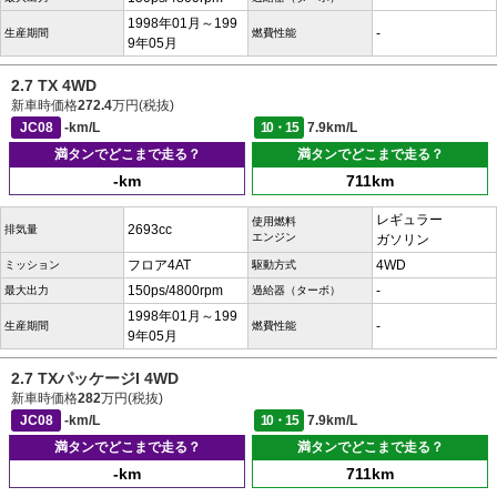
1998年01月～199
-
生産期間
燃費性能
9年05月
2.7 TX 4WD
新車時価格
272.4
万円(税抜)
JC08
-km/L
10・15
7.9km/L
満タンでどこまで走る？
満タンでどこまで走る？
-km
711km
レギュラー
使用燃料
2693cc
排気量
エンジン
ガソリン
フロア4AT
4WD
ミッション
駆動方式
150ps/4800rpm
-
最大出力
過給器（ターボ）
1998年01月～199
-
生産期間
燃費性能
9年05月
2.7 TXパッケージI 4WD
新車時価格
282
万円(税抜)
JC08
-km/L
10・15
7.9km/L
満タンでどこまで走る？
満タンでどこまで走る？
-km
711km