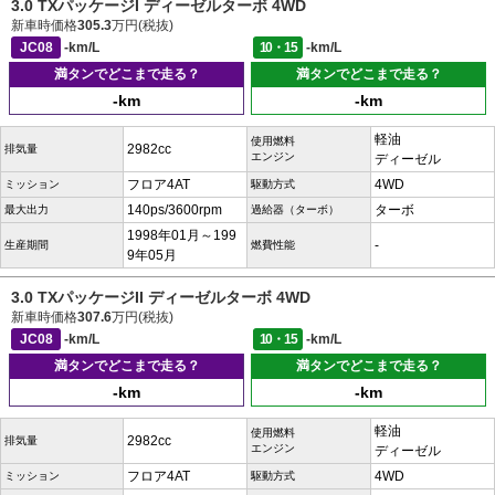
3.0 TXパッケージI ディーゼルターボ 4WD
新車時価格
305.3
万円(税抜)
JC08
-km/L
10・15
-km/L
満タンでどこまで走る？
満タンでどこまで走る？
-km
-km
軽油
使用燃料
2982cc
排気量
エンジン
ディーゼル
フロア4AT
4WD
ミッション
駆動方式
140ps/3600rpm
ターボ
最大出力
過給器（ターボ）
1998年01月～199
-
生産期間
燃費性能
9年05月
3.0 TXパッケージII ディーゼルターボ 4WD
新車時価格
307.6
万円(税抜)
JC08
-km/L
10・15
-km/L
満タンでどこまで走る？
満タンでどこまで走る？
-km
-km
軽油
使用燃料
2982cc
排気量
エンジン
ディーゼル
フロア4AT
4WD
ミッション
駆動方式