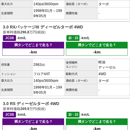
140ps/3600rpm
ターボ
最大出力
過給器（ターボ）
1998年01月～199
-
生産期間
燃費性能
9年05月
3.0 RXパッケージIII ディーゼルターボ 4WD
新車時価格
296.8
万円(税抜)
JC08
-km/L
10・15
-km/L
満タンでどこまで走る？
満タンでどこまで走る？
-km
-km
軽油
使用燃料
2982cc
排気量
エンジン
ディーゼル
フロア4AT
4WD
ミッション
駆動方式
140ps/3600rpm
ターボ
最大出力
過給器（ターボ）
1998年01月～199
-
生産期間
燃費性能
9年05月
3.0 RS ディーゼルターボ 4WD
新車時価格
269.9
万円(税抜)
JC08
-km/L
10・15
-km/L
満タンでどこまで走る？
満タンでどこまで走る？
-km
-km