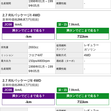
1998年01月～199
-
生産期間
燃費性能
9年05月
2.7 RXパッケージI 4WD
新車時価格
266.8
万円(税抜)
JC08
-km/L
10・15
7.9km/L
満タンでどこまで走る？
満タンでどこまで走る？
-km
711km
レギュラー
使用燃料
2693cc
排気量
エンジン
ガソリン
フロア4AT
4WD
ミッション
駆動方式
150ps/4800rpm
-
最大出力
過給器（ターボ）
1998年01月～199
-
生産期間
燃費性能
9年05月
2.7 RXパッケージII 4WD
新車時価格
269.1
万円(税抜)
JC08
-km/L
10・15
7.9km/L
満タンでどこまで走る？
満タンでどこまで走る？
-km
711km
レギュラー
使用燃料