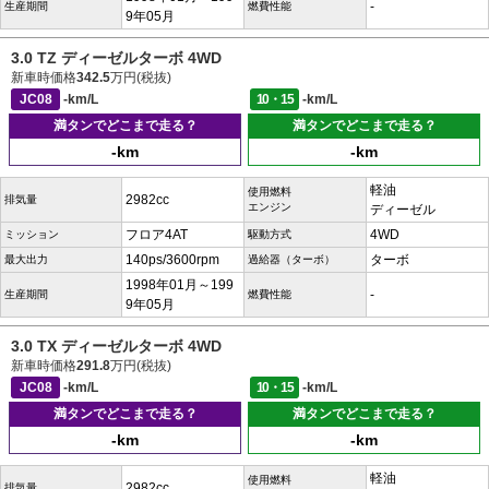
-
生産期間
燃費性能
9年05月
3.0 TZ ディーゼルターボ 4WD
新車時価格
342.5
万円(税抜)
JC08
-km/L
10・15
-km/L
満タンでどこまで走る？
満タンでどこまで走る？
-km
-km
軽油
使用燃料
2982cc
排気量
エンジン
ディーゼル
フロア4AT
4WD
ミッション
駆動方式
140ps/3600rpm
ターボ
最大出力
過給器（ターボ）
1998年01月～199
-
生産期間
燃費性能
9年05月
3.0 TX ディーゼルターボ 4WD
新車時価格
291.8
万円(税抜)
JC08
-km/L
10・15
-km/L
満タンでどこまで走る？
満タンでどこまで走る？
-km
-km
軽油
使用燃料
2982cc
排気量