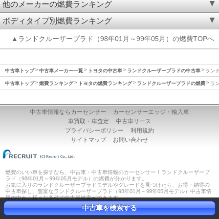
他のメーカーの燃費ランキング
ボディタイプ別燃費ランキング
▲ランドクルーザープラド（98年01月～99年05月）の燃費TOPへ
中古車トップ
中古車メーカー一覧
トヨタの中古車
ランドクルーザープラドの中古車
ランド
中古車トップ
燃費ランキング
トヨタの燃費ランキング
ランドクルーザープラドの燃費
ラン
中古車情報ならカーセンサー
カーセンサーエッジ・輸入車
車買取・車査定
中古車リース
プライバシーポリシー
利用規約
サイトマップ
お問い合わせ
燃費のいい車を探すなら、中古車・中古車情報のカーセンサー！ランドクルーザープ
ラド（98年01月～99年05月モデル）の燃費が分かります。
お気に入りのランドクルーザープラドモデルやグレードを見つけたら、お得・納得の
中古車探し。豊富なランドクルーザープラド（98年01月～99年05月モデル）中古車情
報の中から様々な条件で中古車検索ができます。
カーセンサーはあなたの車選びをサポートします！
中古車を検索する