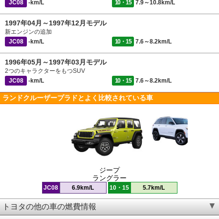
JC08
-km/L
10・15
7.9～10.8km/L
1997年04月～1997年12月モデル
新エンジンの追加
JC08
-km/L
10・15
7.6～8.2km/L
1996年05月～1997年03月モデル
2つのキャラクターをもつSUV
JC08
-km/L
10・15
7.6～8.2km/L
ランドクルーザープラドとよく比較されている車
ジープ
ラングラー
JC08
6.9km/L
10・15
5.7km/L
トヨタの他の車の燃費情報