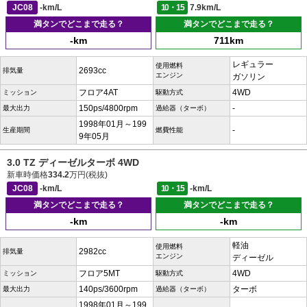
JC08
-km/L
10・15
7.9km/L
満タンでどこまで走る？
満タンでどこまで走る？
-km
711km
レギュラー
使用燃料
2693cc
排気量
エンジン
ガソリン
フロア4AT
4WD
ミッション
駆動方式
150ps/4800rpm
-
最大出力
過給器（ターボ）
1998年01月～199
-
生産期間
燃費性能
9年05月
3.0 TZ ディーゼルターボ 4WD
新車時価格
334.2
万円(税抜)
JC08
-km/L
10・15
-km/L
満タンでどこまで走る？
満タンでどこまで走る？
-km
-km
軽油
使用燃料
2982cc
排気量
エンジン
ディーゼル
フロア5MT
4WD
ミッション
駆動方式
140ps/3600rpm
ターボ
最大出力
過給器（ターボ）
1998年01月～199