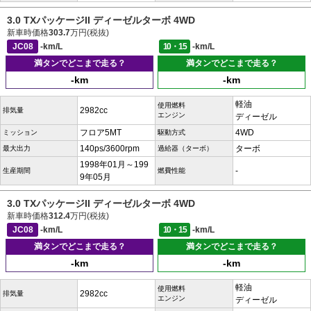
3.0 TXパッケージII ディーゼルターボ 4WD
新車時価格
303.7
万円(税抜)
JC08
-km/L
10・15
-km/L
満タンでどこまで走る？
満タンでどこまで走る？
-km
-km
軽油
使用燃料
2982cc
排気量
エンジン
ディーゼル
フロア5MT
4WD
ミッション
駆動方式
140ps/3600rpm
ターボ
最大出力
過給器（ターボ）
1998年01月～199
-
生産期間
燃費性能
9年05月
3.0 TXパッケージII ディーゼルターボ 4WD
新車時価格
312.4
万円(税抜)
JC08
-km/L
10・15
-km/L
満タンでどこまで走る？
満タンでどこまで走る？
-km
-km
軽油
使用燃料
2982cc
排気量
エンジン
ディーゼル