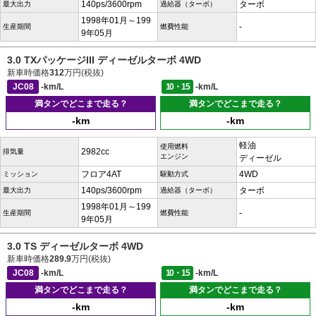
140ps/3600rpm
ターボ
最大出力
過給器（ターボ）
1998年01月～199
-
生産期間
燃費性能
9年05月
3.0 TXパッケージIII ディーゼルターボ 4WD
新車時価格
312
万円(税抜)
JC08
-km/L
10・15
-km/L
満タンでどこまで走る？
満タンでどこまで走る？
-km
-km
軽油
使用燃料
2982cc
排気量
エンジン
ディーゼル
フロア4AT
4WD
ミッション
駆動方式
140ps/3600rpm
ターボ
最大出力
過給器（ターボ）
1998年01月～199
-
生産期間
燃費性能
9年05月
3.0 TS ディーゼルターボ 4WD
新車時価格
289.9
万円(税抜)
JC08
-km/L
10・15
-km/L
満タンでどこまで走る？
満タンでどこまで走る？
-km
-km