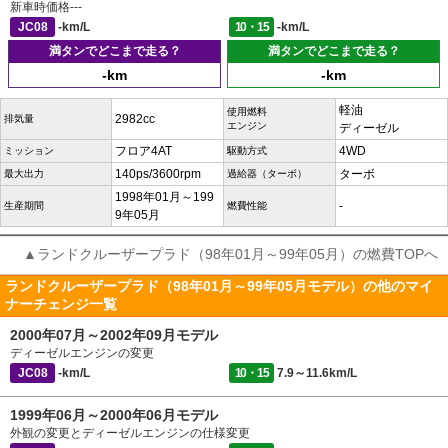
新車時価格
---
JC08
-km/L
10・15
-km/L
満タンでどこまで走る？
満タンでどこまで走る？
-km
-km
軽油
使用燃料
2982cc
排気量
エンジン
ディーゼル
フロア4AT
4WD
ミッション
駆動方式
140ps/3600rpm
ターボ
最大出力
過給器（ターボ）
1998年01月～199
-
生産期間
燃費性能
9年05月
▲ランドクルーザープラド（98年01月～99年05月）の燃費TOPへ
ランドクルーザープラド（98年01月～99年05月モデル）の他のマイ
ナーチェンジ一覧
2000年07月～2002年09月モデル
ディーゼルエンジンの変更
JC08
-km/L
10・15
7.9～11.6km/L
1999年06月～2000年06月モデル
外観の変更とディーゼルエンジンの仕様変更