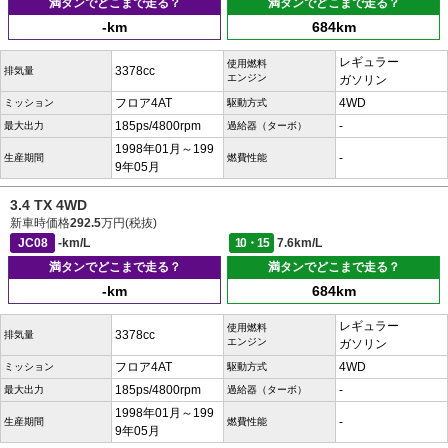
満タンでどこまで走る？
満タンでどこまで走る？
-km
684km
レギュラー
使用燃料
3378cc
排気量
エンジン
ガソリン
フロア4AT
4WD
ミッション
駆動方式
185ps/4800rpm
-
最大出力
過給器（ターボ）
1998年01月～199
-
生産期間
燃費性能
9年05月
3.4 TX 4WD
新車時価格
292.5
万円(税抜)
JC08
-km/L
10・15
7.6km/L
満タンでどこまで走る？
満タンでどこまで走る？
-km
684km
レギュラー
使用燃料
3378cc
排気量
エンジン
ガソリン
フロア4AT
4WD
ミッション
駆動方式
185ps/4800rpm
-
最大出力
過給器（ターボ）
1998年01月～199
-
生産期間
燃費性能
9年05月