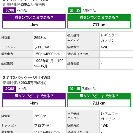
新車時価格
289.1
万円(税抜)
JC08
-km/L
10・15
7.9km/L
満タンでどこまで走る？
満タンでどこまで走る？
-km
711km
レギュラー
使用燃料
2693cc
排気量
エンジン
ガソリン
フロア4AT
4WD
ミッション
駆動方式
150ps/4800rpm
-
最大出力
過給器（ターボ）
1998年01月～199
-
生産期間
燃費性能
9年05月
2.7 TXパッケージIII 4WD
新車時価格
293.5
万円(税抜)
JC08
-km/L
10・15
7.9km/L
満タンでどこまで走る？
満タンでどこまで走る？
-km
711km
レギュラー
使用燃料
2693cc
排気量
エンジン
ガソリン
フロア4AT
4WD
ミッション
駆動方式
150ps/4800rpm
-
最大出力
過給器（ターボ）