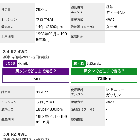
軽油
使用燃料
2982cc
排気量
エンジン
ディーゼル
フロア4AT
4WD
ミッション
駆動方式
140ps/3600rpm
ターボ
最大出力
過給器（ターボ）
1998年01月～199
-
生産期間
燃費性能
9年05月
3.4 RZ 4WD
新車時価格
299.5
万円(税抜)
JC08
-km/L
10・15
8.2km/L
満タンでどこまで走る？
満タンでどこまで走る？
-km
738km
レギュラー
使用燃料
3378cc
排気量
エンジン
ガソリン
フロア5MT
4WD
ミッション
駆動方式
185ps/4800rpm
-
最大出力
過給器（ターボ）
1998年01月～199
-
生産期間
燃費性能
9年05月
3.4 RZ 4WD
新車時価格
308.2
万円(税抜)