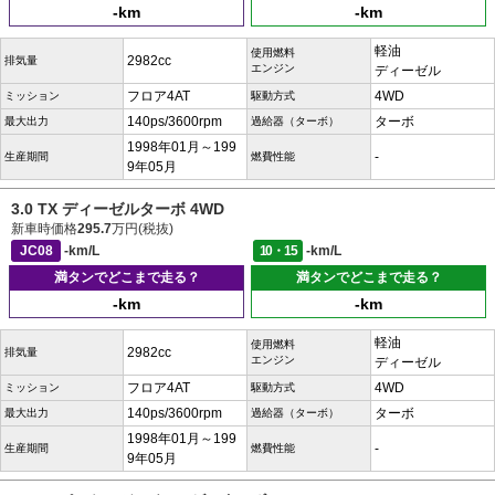
-km
-km
軽油
使用燃料
2982cc
排気量
エンジン
ディーゼル
フロア4AT
4WD
ミッション
駆動方式
140ps/3600rpm
ターボ
最大出力
過給器（ターボ）
1998年01月～199
-
生産期間
燃費性能
9年05月
3.0 TX ディーゼルターボ 4WD
新車時価格
295.7
万円(税抜)
JC08
-km/L
10・15
-km/L
満タンでどこまで走る？
満タンでどこまで走る？
-km
-km
軽油
使用燃料
2982cc
排気量
エンジン
ディーゼル
フロア4AT
4WD
ミッション
駆動方式
140ps/3600rpm
ターボ
最大出力
過給器（ターボ）
1998年01月～199
-
生産期間
燃費性能
9年05月