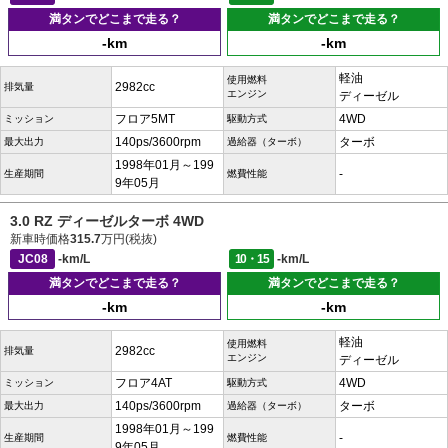
満タンでどこまで走る？
満タンでどこまで走る？
-km
-km
軽油
使用燃料
2982cc
排気量
エンジン
ディーゼル
フロア5MT
4WD
ミッション
駆動方式
140ps/3600rpm
ターボ
最大出力
過給器（ターボ）
1998年01月～199
-
生産期間
燃費性能
9年05月
3.0 RZ ディーゼルターボ 4WD
新車時価格
315.7
万円(税抜)
JC08
-km/L
10・15
-km/L
満タンでどこまで走る？
満タンでどこまで走る？
-km
-km
軽油
使用燃料
2982cc
排気量
エンジン
ディーゼル
フロア4AT
4WD
ミッション
駆動方式
140ps/3600rpm
ターボ
最大出力
過給器（ターボ）
1998年01月～199
-
生産期間
燃費性能
9年05月