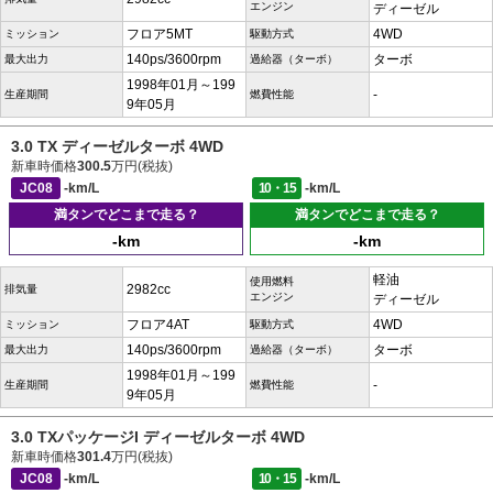
エンジン
ディーゼル
フロア5MT
4WD
ミッション
駆動方式
140ps/3600rpm
ターボ
最大出力
過給器（ターボ）
1998年01月～199
-
生産期間
燃費性能
9年05月
3.0 TX ディーゼルターボ 4WD
新車時価格
300.5
万円(税抜)
JC08
-km/L
10・15
-km/L
満タンでどこまで走る？
満タンでどこまで走る？
-km
-km
軽油
使用燃料
2982cc
排気量
エンジン
ディーゼル
フロア4AT
4WD
ミッション
駆動方式
140ps/3600rpm
ターボ
最大出力
過給器（ターボ）
1998年01月～199
-
生産期間
燃費性能
9年05月
3.0 TXパッケージI ディーゼルターボ 4WD
新車時価格
301.4
万円(税抜)
JC08
-km/L
10・15
-km/L