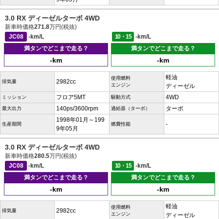
3.0 RX ディーゼルターボ 4WD
新車時価格
271.8
万円(税抜)
JC08
-km/L
10・15
-km/L
満タンでどこまで走る？
満タンでどこまで走る？
-km
-km
軽油
使用燃料
2982cc
排気量
エンジン
ディーゼル
フロア5MT
4WD
ミッション
駆動方式
140ps/3600rpm
ターボ
最大出力
過給器（ターボ）
1998年01月～199
-
生産期間
燃費性能
9年05月
3.0 RX ディーゼルターボ 4WD
新車時価格
280.5
万円(税抜)
JC08
-km/L
10・15
-km/L
満タンでどこまで走る？
満タンでどこまで走る？
-km
-km
軽油
使用燃料
2982cc
排気量
エンジン
ディーゼル