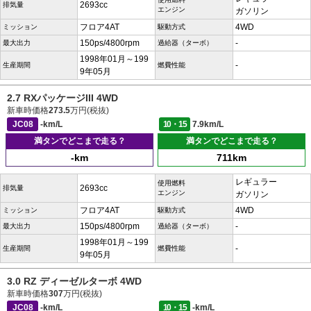
2693cc
排気量
エンジン
ガソリン
フロア4AT
4WD
ミッション
駆動方式
150ps/4800rpm
-
最大出力
過給器（ターボ）
1998年01月～199
-
生産期間
燃費性能
9年05月
2.7 RXパッケージIII 4WD
新車時価格
273.5
万円(税抜)
JC08
-km/L
10・15
7.9km/L
満タンでどこまで走る？
満タンでどこまで走る？
-km
711km
レギュラー
使用燃料
2693cc
排気量
エンジン
ガソリン
フロア4AT
4WD
ミッション
駆動方式
150ps/4800rpm
-
最大出力
過給器（ターボ）
1998年01月～199
-
生産期間
燃費性能
9年05月
3.0 RZ ディーゼルターボ 4WD
新車時価格
307
万円(税抜)
JC08
-km/L
10・15
-km/L