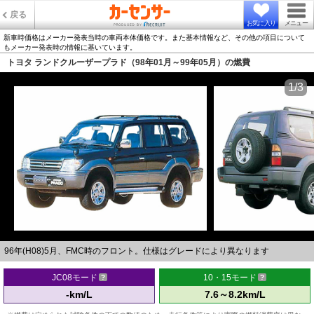
戻る
お気に入り
メニュー
新車時価格はメーカー発表当時の車両本体価格です。また基本情報など、その他の項目について
もメーカー発表時の情報に基いています。
トヨタ ランドクルーザープラド（98年01月～99年05月）の燃費
1/3
96年(H08)5月、FMC時のフロント。仕様はグレードにより異なります
JC08モード
10・15モード
-km/L
7.6～8.2km/L