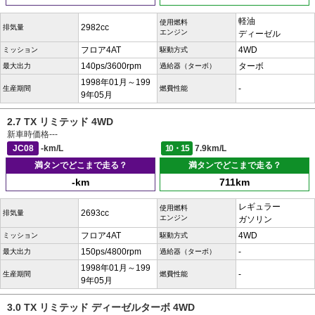
軽油
使用燃料
2982cc
排気量
エンジン
ディーゼル
フロア4AT
4WD
ミッション
駆動方式
140ps/3600rpm
ターボ
最大出力
過給器（ターボ）
1998年01月～199
-
生産期間
燃費性能
9年05月
2.7 TX リミテッド 4WD
新車時価格
---
JC08
-km/L
10・15
7.9km/L
満タンでどこまで走る？
満タンでどこまで走る？
-km
711km
レギュラー
使用燃料
2693cc
排気量
エンジン
ガソリン
フロア4AT
4WD
ミッション
駆動方式
150ps/4800rpm
-
最大出力
過給器（ターボ）
1998年01月～199
-
生産期間
燃費性能
9年05月
3.0 TX リミテッド ディーゼルターボ 4WD