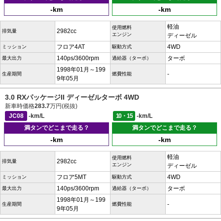
-km
-km
軽油
使用燃料
2982cc
排気量
エンジン
ディーゼル
フロア4AT
4WD
ミッション
駆動方式
140ps/3600rpm
ターボ
最大出力
過給器（ターボ）
1998年01月～199
-
生産期間
燃費性能
9年05月
3.0 RXパッケージII ディーゼルターボ 4WD
新車時価格
283.7
万円(税抜)
JC08
-km/L
10・15
-km/L
満タンでどこまで走る？
満タンでどこまで走る？
-km
-km
軽油
使用燃料
2982cc
排気量
エンジン
ディーゼル
フロア5MT
4WD
ミッション
駆動方式
140ps/3600rpm
ターボ
最大出力
過給器（ターボ）
1998年01月～199
-
生産期間
燃費性能
9年05月