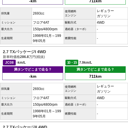
-km
711km
レギュラー
使用燃料
2693cc
排気量
エンジン
ガソリン
フロア4AT
4WD
ミッション
駆動方式
150ps/4800rpm
-
最大出力
過給器（ターボ）
1998年01月～199
-
生産期間
燃費性能
9年05月
2.7 TXパッケージI 4WD
新車時価格
286.8
万円(税抜)
JC08
-km/L
10・15
7.9km/L
満タンでどこまで走る？
満タンでどこまで走る？
-km
711km
レギュラー
使用燃料
2693cc
排気量
エンジン
ガソリン
フロア4AT
4WD
ミッション
駆動方式
150ps/4800rpm
-
最大出力
過給器（ターボ）
1998年01月～199
-
生産期間
燃費性能
9年05月
2.7 TXパッケージII 4WD