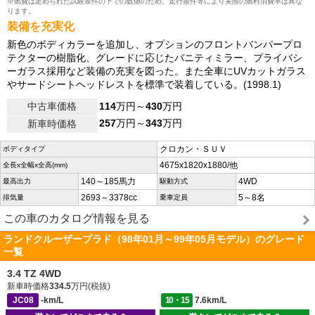
※燃費は定められた試験条件の下での数値のため、走行条件等により実際の燃料消費率は異な
ります。
装備を充実化
新色のボディカラーを追加し、オプションのフロントバンパープロ
テクターの樹脂化、グレードに応じたバニティミラー、プライバシ
ーガラス採用など装備の充実を図った。また全車にUVカットガラス
やサードシートヘッドレストを標準で装着している。(1998.1)
中古車価格
114
万円～
430
万円
257
万円～
343
万円
新車時価格
クロカン・ＳＵＶ
ボディタイプ
4675x1820x1880/他
全長x全幅x全高(mm)
140～185馬力
4WD
最高出力
駆動方式
2693～3378cc
5～8名
排気量
乗車定員
この車のカタログ情報を見る
ランドクルーザープラド（98年01月～99年05月モデル）のグレード
一覧
3.4 TZ 4WD
新車時価格
334.5
万円(税抜)
JC08
-km/L
10・15
7.6km/L