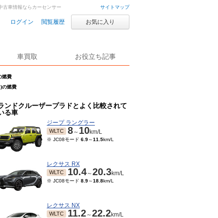
車・中古車情報ならカーセンサー
サイトマップ
ログイン
閲覧履歴
お気に入り
車買取
お役立ち記事
の燃費
月)の燃費
ランドクルーザープラドとよく比較されて
いる車
ジープ ラングラー
8
10
WLTC
～
km/L
※ JC08モード
6.9
～
11.5
km/L
レクサス RX
10.4
20.3
WLTC
～
km/L
※ JC08モード
8.9
～
18.8
km/L
レクサス NX
11.2
22.2
WLTC
～
km/L