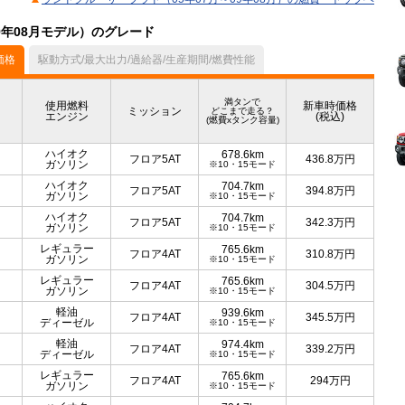
9年08月モデル）のグレード
価格
駆動方式/最大出力/過給器/生産期間/燃費性能
満タンで
使用燃料
新車時価格
ミッション
どこまで走る？
エンジン
(税込)
(燃費xタンク容量)
ハイオク
678.6km
フロア5AT
436.8
万円
ガソリン
※10・15モード
ハイオク
704.7km
フロア5AT
394.8
万円
ガソリン
※10・15モード
ハイオク
704.7km
フロア5AT
342.3
万円
ガソリン
※10・15モード
レギュラー
765.6km
フロア4AT
310.8
万円
ガソリン
※10・15モード
レギュラー
765.6km
フロア4AT
304.5
万円
ガソリン
※10・15モード
軽油
939.6km
フロア4AT
345.5
万円
ディーゼル
※10・15モード
軽油
974.4km
フロア4AT
339.2
万円
ディーゼル
※10・15モード
レギュラー
765.6km
フロア4AT
294
万円
ガソリン
※10・15モード