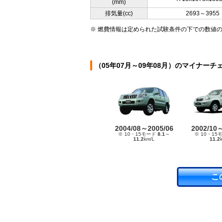
(mm)
排気量(cc)
2693～3955
※ 燃費情報は定められた試験条件の下での数値
（05年07月～09年08月）のマイナーチ
2004/08～2005/06
2002/10
※ 10・15モード
8.1
～
※ 10・15
11.2
km/L
11.2
こ