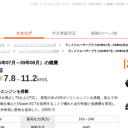
トヨタ ランドクルーザープラド（05年07月～09年08月）の燃費 | 中古
カタログ
中古車販売店
保険/ローン/他
古車
>
ランドクルーザープラドの中古車
>
ランドクルーザープラド(05年07月～09年08月)
ンキング
>
ランドクルーザープラドの燃費
>
ランドクルーザープラド(05年07月～09年08
年07月～09年08月）の燃費
？
7.8
11.2
5
～
km/L
V6エンジンを搭載
のV6を廃止しTXおよびTZに、新型の4LのV6ガソリンエンジンを搭載。加えてAI-
T制御を備えた5Super ECTを採用することで優れた走行性能と低燃費を実現し
外装色に新色を追加した。(2005.7)
Ｖ
最高出力(馬力)
163～249
5/他
駆動方式
4WD