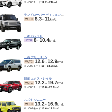
※ JC08モード
12.2
～
21
km/L
ランドローバー ディフェンダー
8.3
11
WLTC
～
km/L
三菱 パジェロ
8
10.4
JC08
～
km/L
三菱 デリカD：5
12.6
12.9
WLTC
～
km/L
※ JC08モード
10
～
13.6
km/L
日産 エクストレイル
12.2
19.7
WLTC
～
km/L
※ JC08モード
13.8
～
20.8
km/L
スズキ ジムニー
13.2
16.6
WLTC
～
km/L
※ JC08モード
13.6
～
17.1
km/L