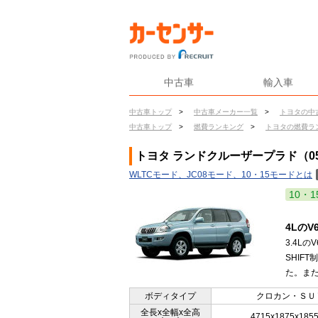
中古車
輸入車
中古車トップ
>
中古車メーカー一覧
>
トヨタの中
中古車トップ
>
燃費ランキング
>
トヨタの燃費ラ
トヨタ ランドクルーザープラド（05
WLTCモード、JC08モード、10・15モードとは
10・1
4Lの
3.4L
SHIF
た。また
ボディタイプ
クロカン・ＳＵ
全長x全幅x全高
4715x1875x185