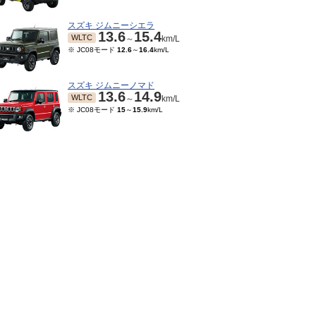
スズキ ジムニーシエラ
13.6
15.4
WLTC
～
km/L
※ JC08モード
12.6
～
16.4
km/L
スズキ ジムニーノマド
13.6
14.9
WLTC
～
km/L
※ JC08モード
15
～
15.9
km/L