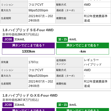
フロアCVT
4WD
ミッション
駆動方式
98ps/5200rpm
-
最大出力
過給器（ターボ）
2021年07月～202
R12年度燃費基準
生産期間
燃費性能
2年09月
達成
1.8 ハイブリッド S E-Four 4WD
新車時価格
284.9
万円(税込)
JC08
31km/L
10・15
-km/L
満タンでどこまで走る？
満タンでどこまで走る？
1333km
-km
レギュラー
使用燃料
1797cc
排気量
エンジン
ハイブリッド
フロアCVT
4WD
ミッション
駆動方式
98ps/5200rpm
-
最大出力
過給器（ターボ）
2021年07月～202
R12年度燃費基準
生産期間
燃費性能
2年09月
達成
1.8 ハイブリッド G-X E-Four 4WD
新車時価格
267.9
万円(税込)
JC08
31km/L
10・15
-km/L
満タンでどこまで走る？
満タンでどこまで走る？