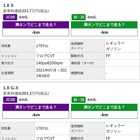
1.8 S
新車時価格
221.7
万円(税込)
JC08
-km/L
10・15
-km/L
満タンでどこまで走る？
満タンでどこまで走る？
-km
-km
レギュラー
使用燃料
1797cc
排気量
エンジン
ガソリン
フロアCVT
FF
ミッション
駆動方式
140ps/6200rpm
-
最大出力
過給器（ターボ）
2021年07月～202
-
生産期間
燃費性能
2年09月
1.8 G-X
新車時価格
201.3
万円(税込)
JC08
-km/L
10・15
-km/L
満タンでどこまで走る？
満タンでどこまで走る？
-km
-km
レギュラー
使用燃料
1797cc
排気量
エンジン
ガソリン
フロアCVT
FF
ミッション
駆動方式