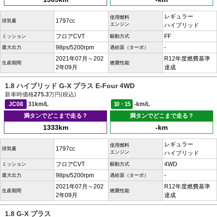
レギュラー
使用燃料
1797cc
排気量
エンジン
ハイブリッド
フロアCVT
FF
ミッション
駆動方式
98ps/5200rpm
-
最大出力
過給器（ターボ）
2021年07月～202
R12年度燃費基準
生産期間
燃費性能
2年09月
達成
1.8 ハイブリッド G-X プラス E-Four 4WD
新車時価格
275.3
万円(税込)
JC08
31km/L
10・15
-km/L
満タンでどこまで走る？
満タンでどこまで走る？
1333km
-km
レギュラー
使用燃料
1797cc
排気量
エンジン
ハイブリッド
フロアCVT
4WD
ミッション
駆動方式
98ps/5200rpm
-
最大出力
過給器（ターボ）
2021年07月～202
R12年度燃費基準
生産期間
燃費性能
2年09月
達成
1.8 G-X プラス