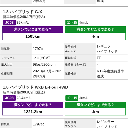
2年09月
達成
1.8 ハイブリッド G-X
新車時価格
248.1
万円(税込)
JC08
35km/L
10・15
-km/L
満タンでどこまで走る？
満タンでどこまで走る？
1505km
-km
レギュラー
使用燃料
1797cc
排気量
エンジン
ハイブリッド
フロアCVT
FF
ミッション
駆動方式
98ps/5200rpm
-
最大出力
過給器（ターボ）
2021年07月～202
R12年度燃費基準
生産期間
燃費性能
2年09月
達成
1.8 ハイブリッド WxB E-Four 4WD
新車時価格
299.8
万円(税込)
JC08
28.4km/L
10・15
-km/L
満タンでどこまで走る？
満タンでどこまで走る？
1221.2km
-km
レギュラー
使用燃料
1797cc
排気量
エンジン
ハイブリッド