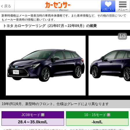
戻る
お気に入り
メニュー
新車時価格はメーカー発表当時の車両本体価格です。また基本情報など、その他の項目について
もメーカー発表時の情報に基いています。
トヨタ カローラツーリング（21年07月～22年09月）の燃費
1/3
19年(R1)9月、新型時のフロント。仕様はグレードにより異なります
JC08モード
10・15モード
28.4～35.0km/L
-km/L