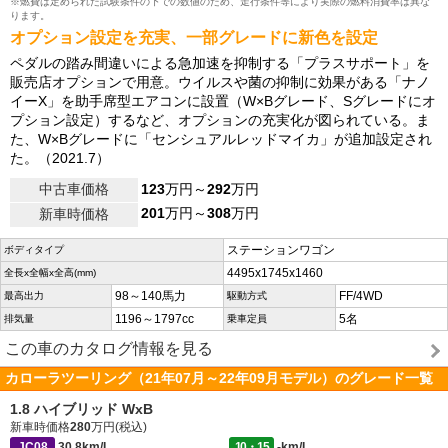
※燃費は定められた試験条件の下での数値のため、走行条件等により実際の燃料消費率は異な
ります。
オプション設定を充実、一部グレードに新色を設定
ペダルの踏み間違いによる急加速を抑制する「プラスサポート」を
販売店オプションで用意。ウイルスや菌の抑制に効果がある「ナノ
イーX」を助手席型エアコンに設置（W×Bグレード、Sグレードにオ
プション設定）するなど、オプションの充実化が図られている。ま
た、W×Bグレードに「センシュアルレッドマイカ」が追加設定され
た。（2021.7）
中古車価格
123
万円～
292
万円
201
万円～
308
万円
新車時価格
ステーションワゴン
ボディタイプ
4495x1745x1460
全長x全幅x全高(mm)
98～140馬力
FF/4WD
最高出力
駆動方式
1196～1797cc
5名
排気量
乗車定員
この車のカタログ情報を見る
カローラツーリング（21年07月～22年09月モデル）のグレード一覧
1.8 ハイブリッド WxB
新車時価格
280
万円(税込)
JC08
30.8km/L
10・15
-km/L