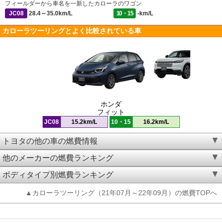
フィールダーから車名を一新したカローラのワゴン
JC08
28.4～35.0km/L
10・15
-km/L
カローラツーリングとよく比較されている車
ホンダ
フィット
JC08
15.2km/L
10・15
16.2km/L
トヨタの他の車の燃費情報
他のメーカーの燃費ランキング
ボディタイプ別燃費ランキング
▲カローラツーリング（21年07月～22年09月）の燃費TOPへ