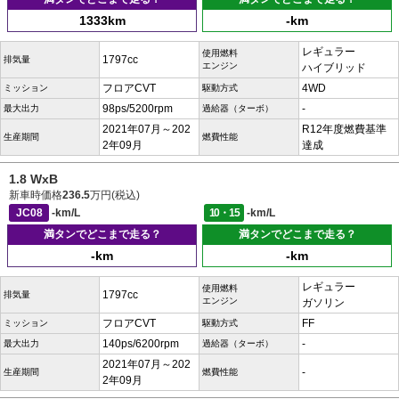
1333km
-km
レギュラー
使用燃料
1797cc
排気量
エンジン
ハイブリッド
フロアCVT
4WD
ミッション
駆動方式
98ps/5200rpm
-
最大出力
過給器（ターボ）
2021年07月～202
R12年度燃費基準
生産期間
燃費性能
2年09月
達成
1.8 WxB
新車時価格
236.5
万円(税込)
JC08
-km/L
10・15
-km/L
満タンでどこまで走る？
満タンでどこまで走る？
-km
-km
レギュラー
使用燃料
1797cc
排気量
エンジン
ガソリン
フロアCVT
FF
ミッション
駆動方式
140ps/6200rpm
-
最大出力
過給器（ターボ）
2021年07月～202
-
生産期間
燃費性能
2年09月