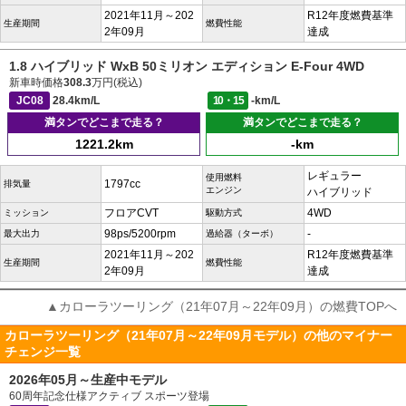
2021年11月～202
R12年度燃費基準
生産期間
燃費性能
2年09月
達成
1.8 ハイブリッド WxB 50ミリオン エディション E-Four 4WD
新車時価格
308.3
万円(税込)
JC08
28.4km/L
10・15
-km/L
満タンでどこまで走る？
満タンでどこまで走る？
1221.2km
-km
レギュラー
使用燃料
1797cc
排気量
エンジン
ハイブリッド
フロアCVT
4WD
ミッション
駆動方式
98ps/5200rpm
-
最大出力
過給器（ターボ）
2021年11月～202
R12年度燃費基準
生産期間
燃費性能
2年09月
達成
▲カローラツーリング（21年07月～22年09月）の燃費TOPへ
カローラツーリング（21年07月～22年09月モデル）の他のマイナー
チェンジ一覧
2026年05月～生産中モデル
60周年記念仕様アクティブ スポーツ登場