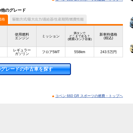
）の他のグレード
価格
駆動方式/最大出力/過給器/生産期間/燃費性能
満タンで
使用燃料
新車時価格
ミッション
どこまで走る？
エンジン
(税込)
(燃費xタンク容量)
レギュラー
フロア5MT
558km
243.5
万円
ガソリン
のグレードの中古車を探す
コペン 660 GR スポーツの燃費・トップヘ