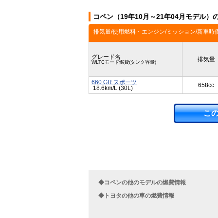
コペン（19年10月～21年04月モデル
排気量/使用燃料・エンジン/ミッション/新車時
グレード名
排気量
WLTCモード燃費(タンク容量)
660 GR スポーツ
658cc
18.6km/L (30L)
こ
◆コペンの他のモデルの燃費情報
◆トヨタの他の車の燃費情報