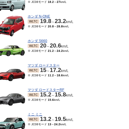
※ JC08モード
18.2
～
27
km/L
ホンダ N-ONE
19.8
23.2
WLTC
～
km/L
※ JC08モード
20.8
～
28.8
km/L
ホンダ S660
20
20.6
WLTC
～
km/L
※ JC08モード
21.2
～
24.2
km/L
マツダ ロードスター
15
17.2
WLTC
～
km/L
※ JC08モード
11.2
～
18.6
km/L
マツダ ロードスターRF
15.2
15.8
WLTC
～
km/L
※ JC08モード
15.6
km/L
ミニ ミニ
13.2
19.5
WLTC
～
km/L
※ JC08モード
13
～
24.2
km/L