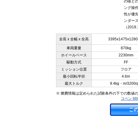
の味と
ング操
性が優
ンダー
（2019.
全長 x 全幅 x 全高
3395x1475x128
車両重量
870kg
ホイールベース
2230mm
駆動方式
FF
ミッション位置
フロア
最小回転半径
4.6m
最大トルク
9.4kg・m/3200r
※ 燃費情報は定められた試験条件の下での数値
コペン 6
こ