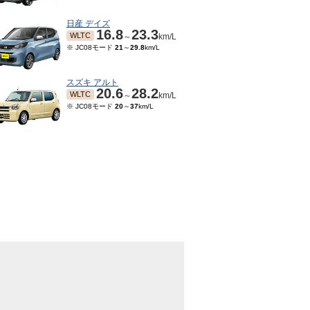
日産 デイズ
16.8
23.3
WLTC
～
km/L
※ JC08モード
21
～
29.8
km/L
スズキ アルト
20.6
28.2
WLTC
～
km/L
※ JC08モード
20
～
37
km/L