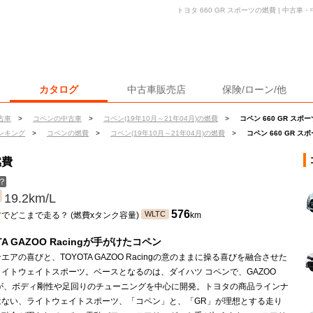
トヨタ 660 GR スポーツの燃費 | 中古
カタログ
中古車販売店
保険/ローン/他
古車
>
コペンの中古車
>
コペン(19年10月～21年04月)の燃費
>
コペン 660 GR スポ
ンキング
>
コペンの燃費
>
コペン(19年10月～21年04月)の燃費
>
コペン 660 GR ス
燃費
？
19.2km/L
ン
576
WLTC
でどこまで走る？ (燃費xタンク容量)
km
TA GAZOO Racingが手がけたコペン
エアの喜びと、TOYOTA GAZOO Racingの意のままに操る喜びを融合させた
イトウェイトスポーツ。ベースとなるのは、ダイハツ コペンで、GAZOO
ngが、ボディ剛性や足回りのチューニングを中心に開発。トヨタの商品ラインナ
はない、ライトウェイトスポーツ、「コペン」と、「GR」が理想とする走り