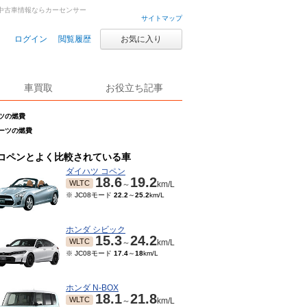
車・中古車情報ならカーセンサー
サイトマップ
ログイン
閲覧履歴
お気に入り
車買取
お役立ち記事
ーツの燃費
ポーツの燃費
コペンとよく比較されている車
ダイハツ コペン
18.6
19.2
WLTC
～
km/L
※ JC08モード
22.2
～
25.2
km/L
ホンダ シビック
15.3
24.2
WLTC
～
km/L
※ JC08モード
17.4
～
18
km/L
ホンダ N-BOX
18.1
21.8
WLTC
～
km/L