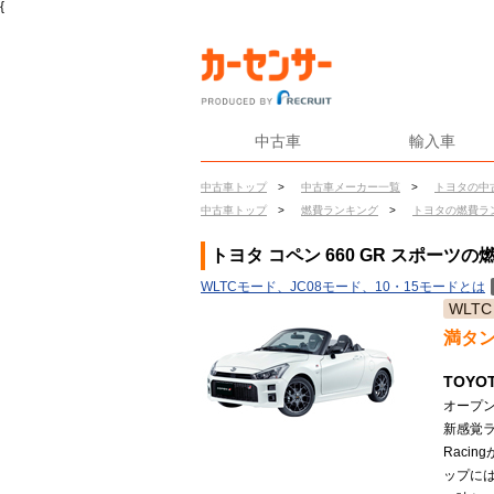
{
中古車
輸入車
中古車トップ
>
中古車メーカー一覧
>
トヨタの中
中古車トップ
>
燃費ランキング
>
トヨタの燃費ラ
トヨタ コペン 660 GR スポーツの
WLTCモード、JC08モード、10・15モードとは
WLTC
満タ
TOYO
オープン
新感覚ラ
Raci
ップに