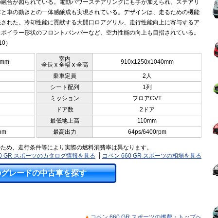
の融合が図られている。電動パワーステアリングにも手が加えられ、ステアリ
作と車の動きとの一体感醸成も実現されている。デザインは、走るための機能
先された。冷却性能に貢献する大開口ロアグリル、走行性能向上に寄与するア
スポイラー形状のフロントバンパーなど、空力性能の向上も目指されている。
10）
室内
0mm
910x1250x1040mm
全長 x 全幅 x 全高
乗車定員
2人
シート配列
1列
ミッション
フロアCVT
ドア数
2ドア
最低地上高
110mm
pm
最高出力
64ps/6400rpm
のため、走行条件等により実際の燃料消費率は異なります。
60 GR スポーツのカタログ情報を見る
コペン 660 GR スポーツの相場を見る
のグレードの中古車を探す
コペン 660 GR スポーツの燃費・トップヘ