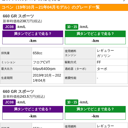
コペン（19年10月～21年04月モデル）のグレード一覧
660 GR スポーツ
新車時価格
238
万円(税込)
JC08
-km/L
10・15
-km/L
満タンでどこまで走る？
満タンでどこまで走る？
-km
-km
レギュラー
使用燃料
658cc
排気量
エンジン
ガソリン
フロアCVT
FF
ミッション
駆動方式
64ps/6400rpm
ターボ
最大出力
過給器（ターボ）
2019年10月～202
-
生産期間
燃費性能
1年04月
660 GR スポーツ
新車時価格
243.5
万円(税込)
JC08
-km/L
10・15
-km/L
満タンでどこまで走る？
満タンでどこまで走る？
-km
-km
レギュラー
使用燃料