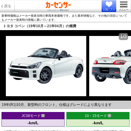
戻る
お気に入り
メニュー
新車時価格はメーカー発表当時の車両本体価格です。また基本情報など、その他の項目について
もメーカー発表時の情報に基いています。
トヨタ コペン（19年10月～21年04月）の燃費
1/3
19年(R1)10月、新型時のフロント。仕様はグレードにより異なります
JC08モード
10・15モード
-km/L
-km/L