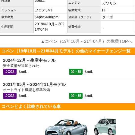
658cc
排気量
エンジン
ガソリン
フロア5MT
FF
ミッション
駆動方式
64ps/6400rpm
ターボ
最大出力
過給器（ターボ）
2019年10月～202
-
生産期間
燃費性能
1年04月
▲コペン（19年10月～21年04月）の燃費TOPへ
コペン（19年10月～21年04月モデル）の他のマイナーチェンジ一覧
2024年12月～生産中モデル
安全装備が追加された
JC08
-km/L
10・15
-km/L
2021年05月～2024年11月モデル
オートライト機能を標準装備
JC08
-km/L
10・15
-km/L
コペンとよく比較されている車