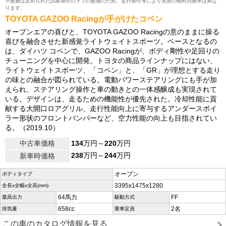
※燃費は定められた試験条件の下での数値のため、走行条件等により実際の燃料消費率は異な
ります。
TOYOTA GAZOO Racingが手がけたコペン
オープンエアの喜びと、TOYOTA GAZOO Racingの意のままに操る
喜びを融合させた新感覚ライトウェイトスポーツ。ベースとなるの
は、ダイハツ コペンで、GAZOO Racingが、ボディ剛性や足回りの
チューニングを中心に開発。トヨタの商品ラインナップにはない、
ライトウェイトスポーツ、「コペン」と、「GR」が理想とする走り
の味との融合が図られている。電動パワーステアリングにも手が加
えられ、ステアリング操作と車の動きとの一体感醸成も実現されて
いる。デザインは、走るための機能性が優先された。冷却性能に貢
献する大開口ロアグリル、走行性能向上に寄与するアンダースポイ
ラー形状のフロントバンパーなど、空力性能の向上も目指されてい
る。（2019.10）
中古車価格
134
万円～
220
万円
238
万円～
244
万円
新車時価格
オープン
ボディタイプ
3395x1475x1280
全長x全幅x全高(mm)
64馬力
FF
最高出力
駆動方式
658cc
2名
排気量
乗車定員
この車のカタログ情報を見る