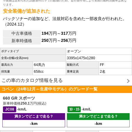
※燃費は定められた試験条件の下での数値のため、走行条件等により実際の燃料消費率は異な
ります。
安全装備が追加された
バックソナーの追加など、法規対応を含めた一部改良が行われた。
（2024.12）
中古車価格
194
万円～
317
万円
250
万円～
256
万円
新車時価格
オープン
ボディタイプ
3395x1475x1280
全長x全幅x全高(mm)
64馬力
FF
最高出力
駆動方式
658cc
2名
排気量
乗車定員
この車のカタログ情報を見る
コペン（24年12月～生産中モデル）のグレード一覧
660 GR スポーツ
新車時価格
250.1
万円(税込)
JC08
-km/L
10・15
-km/L
満タンでどこまで走る？
満タンでどこまで走る？
-km
-km