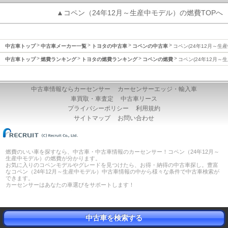
▲コペン（24年12月～生産中モデル）の燃費TOPへ
中古車トップ
中古車メーカー一覧
トヨタの中古車
コペンの中古車
コペン(24年12月～生
中古車トップ
燃費ランキング
トヨタの燃費ランキング
コペンの燃費
コペン(24年12月～
中古車情報ならカーセンサー
カーセンサーエッジ・輸入車
車買取・車査定
中古車リース
プライバシーポリシー
利用規約
サイトマップ
お問い合わせ
燃費のいい車を探すなら、中古車・中古車情報のカーセンサー！コペン（24年12月～
生産中モデル）の燃費が分かります。
お気に入りのコペンモデルやグレードを見つけたら、お得・納得の中古車探し。豊富
なコペン（24年12月～生産中モデル）中古車情報の中から様々な条件で中古車検索が
できます。
カーセンサーはあなたの車選びをサポートします！
中古車を検索する