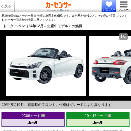
戻る
お気に入り
メニュー
新車時価格はメーカー発表当時の車両本体価格です。また基本情報など、その他の項目について
もメーカー発表時の情報に基いています。
トヨタ コペン（24年12月～生産中モデル）の燃費
1/3
19年(R1)10月、新型時のフロント。仕様はグレードにより異なります
JC08モード
10・15モード
-km/L
-km/L