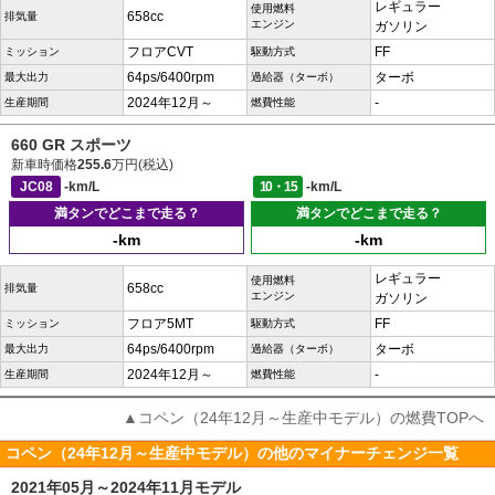
レギュラー
使用燃料
658cc
排気量
エンジン
ガソリン
フロアCVT
FF
ミッション
駆動方式
64ps/6400rpm
ターボ
最大出力
過給器（ターボ）
2024年12月～
-
生産期間
燃費性能
660 GR スポーツ
新車時価格
255.6
万円(税込)
JC08
-km/L
10・15
-km/L
満タンでどこまで走る？
満タンでどこまで走る？
-km
-km
レギュラー
使用燃料
658cc
排気量
エンジン
ガソリン
フロア5MT
FF
ミッション
駆動方式
64ps/6400rpm
ターボ
最大出力
過給器（ターボ）
2024年12月～
-
生産期間
燃費性能
▲コペン（24年12月～生産中モデル）の燃費TOPへ
コペン（24年12月～生産中モデル）の他のマイナーチェンジ一覧
2021年05月～2024年11月モデル