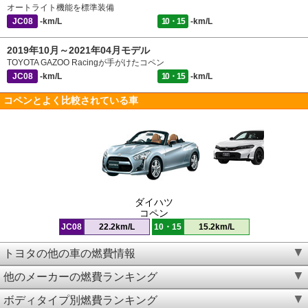
オートライト機能を標準装備
JC08
-km/L
10・15
-km/L
2019年10月～2021年04月モデル
TOYOTA GAZOO Racingが手がけたコペン
JC08
-km/L
10・15
-km/L
コペンとよく比較されている車
ダイハツ
コペン
JC08
22.2km/L
10・15
15.2km/L
トヨタの他の車の燃費情報
他のメーカーの燃費ランキング
ボディタイプ別燃費ランキング