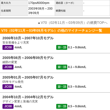
170ps/6000rpm
-
最大出力
過給器（ターボ）
2003年08月～200
-
生産期間
燃費性能
3年09月
▲V70（02年11月～03年09月）の燃費TOPへ
V70（02年11月～03年09月モデル）の他のマイナーチェンジ一覧
2006年10月～2007年10月モデル
安全装備をより充実
JC08
-km/L
10・15
8.1～9.6km/L
2005年08月～2006年09月モデル
細部の変更
JC08
-km/L
10・15
8.1～9.8km/L
2005年01月～2005年07月モデル
05年モデル発売
JC08
-km/L
10・15
8.5～9.6km/L
2004年10月～2004年12月モデル
デザイン変更と装備の充実
JC08
-km/L
10・15
8.5～9.6km/L