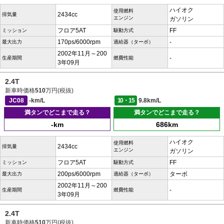
ハイオク
使用燃料
2434cc
排気量
エンジン
ガソリン
フロア5AT
FF
ミッション
駆動方式
170ps/6000rpm
-
最大出力
過給器（ターボ）
2002年11月～200
-
生産期間
燃費性能
3年09月
2.4T
新車時価格
510
万円(税抜)
JC08
-km/L
10・15
9.8km/L
満タンでどこまで走る？
満タンでどこまで走る？
-km
686km
ハイオク
使用燃料
2434cc
排気量
エンジン
ガソリン
フロア5AT
FF
ミッション
駆動方式
200ps/6000rpm
ターボ
最大出力
過給器（ターボ）
2002年11月～200
-
生産期間
燃費性能
3年09月
2.4T
新車時価格
510
万円(税抜)