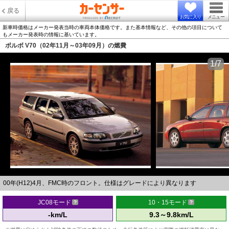
戻る
お気に入り
メニュー
新車時価格はメーカー発表当時の車両本体価格です。また基本情報など、その他の項目について
もメーカー発表時の情報に基いています。
ボルボ V70（02年11月～03年09月）の燃費
1/7
00年(H12)4月、FMC時のフロント。仕様はグレードにより異なります
JC08モード
10・15モード
-km/L
9.3～9.8km/L