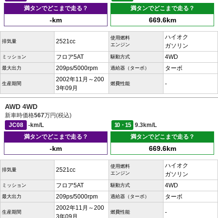
満タンでどこまで走る？
満タンでどこまで走る？
-km
669.6km
ハイオク
使用燃料
2521cc
排気量
エンジン
ガソリン
フロア5AT
4WD
ミッション
駆動方式
209ps/5000rpm
ターボ
最大出力
過給器（ターボ）
2002年11月～200
-
生産期間
燃費性能
3年09月
AWD 4WD
新車時価格
567
万円(税込)
JC08
-km/L
10・15
9.3km/L
満タンでどこまで走る？
満タンでどこまで走る？
-km
669.6km
ハイオク
使用燃料
2521cc
排気量
エンジン
ガソリン
フロア5AT
4WD
ミッション
駆動方式
209ps/5000rpm
ターボ
最大出力
過給器（ターボ）
2002年11月～200
-
生産期間
燃費性能
3年09月