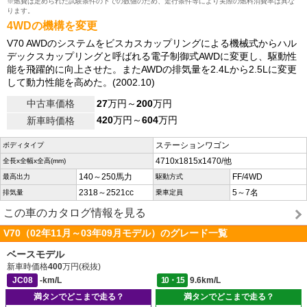
※燃費は定められた試験条件の下での数値のため、走行条件等により実際の燃料消費率は異な
ります。
4WDの機構を変更
V70 AWDのシステムをビスカスカップリングによる機械式からハル
デックスカップリングと呼ばれる電子制御式AWDに変更し、駆動性
能を飛躍的に向上させた。またAWDの排気量を2.4Lから2.5Lに変更
して動力性能を高めた。(2002.10)
中古車価格
27
万円～
200
万円
420
万円～
604
万円
新車時価格
ステーションワゴン
ボディタイプ
4710x1815x1470/他
全長x全幅x全高(mm)
140～250馬力
FF/4WD
最高出力
駆動方式
2318～2521cc
5～7名
排気量
乗車定員
この車のカタログ情報を見る
V70（02年11月～03年09月モデル）のグレード一覧
ベースモデル
新車時価格
400
万円(税抜)
JC08
-km/L
10・15
9.6km/L
満タンでどこまで走る？
満タンでどこまで走る？