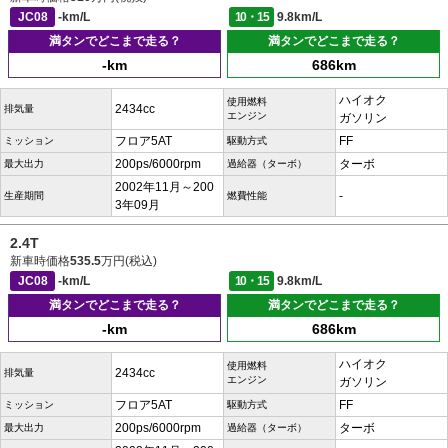
JC08
-km/L
10・15
9.8km/L
満タンでどこまで走る？
満タンでどこまで走る？
-km
686km
ハイオク
使用燃料
2434cc
排気量
エンジン
ガソリン
フロア5AT
FF
ミッション
駆動方式
200ps/6000rpm
ターボ
最大出力
過給器（ターボ）
2002年11月～200
-
生産期間
燃費性能
3年09月
2.4T
新車時価格
535.5
万円(税込)
JC08
-km/L
10・15
9.8km/L
満タンでどこまで走る？
満タンでどこまで走る？
-km
686km
ハイオク
使用燃料
2434cc
排気量
エンジン
ガソリン
フロア5AT
FF
ミッション
駆動方式
200ps/6000rpm
ターボ
最大出力
過給器（ターボ）