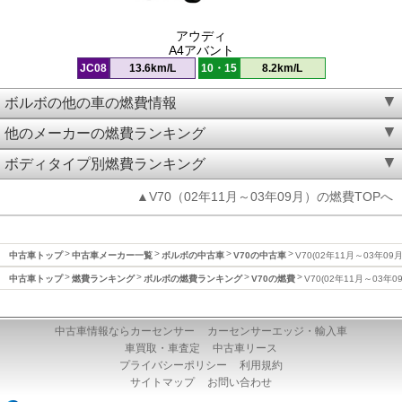
アウディ
A4アバント
JC08
13.6km/L
10・15
8.2km/L
ボルボの他の車の燃費情報
他のメーカーの燃費ランキング
ボディタイプ別燃費ランキング
▲V70（02年11月～03年09月）の燃費TOPへ
中古車トップ
中古車メーカー一覧
ボルボの中古車
V70の中古車
V70(02年11月～03年09
中古車トップ
燃費ランキング
ボルボの燃費ランキング
V70の燃費
V70(02年11月～03年
中古車情報ならカーセンサー
カーセンサーエッジ・輸入車
車買取・車査定
中古車リース
プライバシーポリシー
利用規約
サイトマップ
お問い合わせ