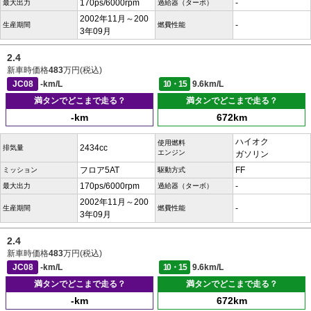
170ps/6000rpm
-
最大出力
過給器（ターボ）
2002年11月～200
-
生産期間
燃費性能
3年09月
2.4
新車時価格
483
万円(税込)
JC08
-km/L
10・15
9.6km/L
満タンでどこまで走る？
満タンでどこまで走る？
-km
672km
ハイオク
使用燃料
2434cc
排気量
エンジン
ガソリン
フロア5AT
FF
ミッション
駆動方式
170ps/6000rpm
-
最大出力
過給器（ターボ）
2002年11月～200
-
生産期間
燃費性能
3年09月
2.4
新車時価格
483
万円(税込)
JC08
-km/L
10・15
9.6km/L
満タンでどこまで走る？
満タンでどこまで走る？
-km
672km