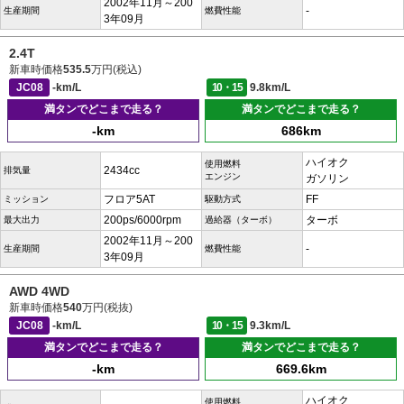
2002年11月～200
-
生産期間
燃費性能
3年09月
2.4T
新車時価格
535.5
万円(税込)
JC08
-km/L
10・15
9.8km/L
満タンでどこまで走る？
満タンでどこまで走る？
-km
686km
ハイオク
使用燃料
2434cc
排気量
エンジン
ガソリン
フロア5AT
FF
ミッション
駆動方式
200ps/6000rpm
ターボ
最大出力
過給器（ターボ）
2002年11月～200
-
生産期間
燃費性能
3年09月
AWD 4WD
新車時価格
540
万円(税抜)
JC08
-km/L
10・15
9.3km/L
満タンでどこまで走る？
満タンでどこまで走る？
-km
669.6km
ハイオク
使用燃料