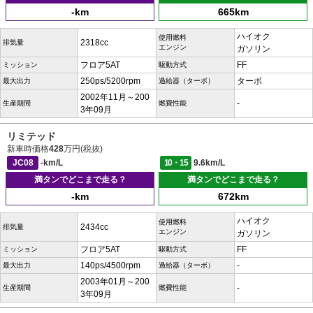
-km
665km
ハイオク
使用燃料
2318cc
排気量
エンジン
ガソリン
フロア5AT
FF
ミッション
駆動方式
250ps/5200rpm
ターボ
最大出力
過給器（ターボ）
2002年11月～200
-
生産期間
燃費性能
3年09月
リミテッド
新車時価格
428
万円(税抜)
JC08
-km/L
10・15
9.6km/L
満タンでどこまで走る？
満タンでどこまで走る？
-km
672km
ハイオク
使用燃料
2434cc
排気量
エンジン
ガソリン
フロア5AT
FF
ミッション
駆動方式
140ps/4500rpm
-
最大出力
過給器（ターボ）
2003年01月～200
-
生産期間
燃費性能
3年09月