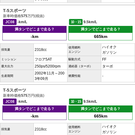
T-5スポーツ
新車時価格
575
万円(税抜)
JC08
-km/L
10・15
9.5km/L
満タンでどこまで走る？
満タンでどこまで走る？
-km
665km
ハイオク
使用燃料
2318cc
排気量
エンジン
ガソリン
フロア5AT
FF
ミッション
駆動方式
250ps/5200rpm
ターボ
最大出力
過給器（ターボ）
2002年11月～200
-
生産期間
燃費性能
3年09月
T-5スポーツ
新車時価格
575
万円(税抜)
JC08
-km/L
10・15
9.5km/L
満タンでどこまで走る？
満タンでどこまで走る？
-km
665km
ハイオク
使用燃料
2318cc
排気量
エンジン
ガソリン