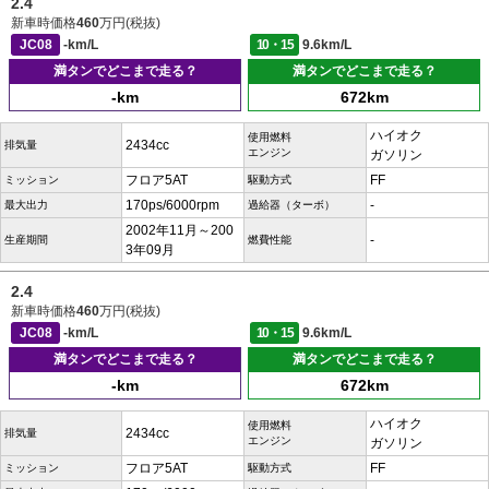
2.4
新車時価格
460
万円(税抜)
JC08
-km/L
10・15
9.6km/L
満タンでどこまで走る？
満タンでどこまで走る？
-km
672km
ハイオク
使用燃料
2434cc
排気量
エンジン
ガソリン
フロア5AT
FF
ミッション
駆動方式
170ps/6000rpm
-
最大出力
過給器（ターボ）
2002年11月～200
-
生産期間
燃費性能
3年09月
2.4
新車時価格
460
万円(税抜)
JC08
-km/L
10・15
9.6km/L
満タンでどこまで走る？
満タンでどこまで走る？
-km
672km
ハイオク
使用燃料
2434cc
排気量
エンジン
ガソリン
フロア5AT
FF
ミッション
駆動方式