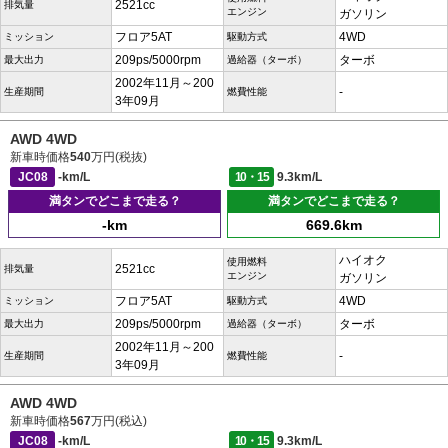
2521cc
排気量
エンジン
ガソリン
フロア5AT
4WD
ミッション
駆動方式
209ps/5000rpm
ターボ
最大出力
過給器（ターボ）
2002年11月～200
-
生産期間
燃費性能
3年09月
AWD 4WD
新車時価格
540
万円(税抜)
JC08
-km/L
10・15
9.3km/L
満タンでどこまで走る？
満タンでどこまで走る？
-km
669.6km
ハイオク
使用燃料
2521cc
排気量
エンジン
ガソリン
フロア5AT
4WD
ミッション
駆動方式
209ps/5000rpm
ターボ
最大出力
過給器（ターボ）
2002年11月～200
-
生産期間
燃費性能
3年09月
AWD 4WD
新車時価格
567
万円(税込)
JC08
-km/L
10・15
9.3km/L