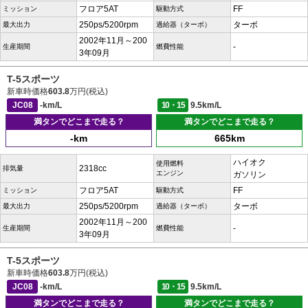
フロア5AT
FF
ミッション
駆動方式
250ps/5200rpm
ターボ
最大出力
過給器（ターボ）
2002年11月～200
-
生産期間
燃費性能
3年09月
T-5スポーツ
新車時価格
603.8
万円(税込)
JC08
-km/L
10・15
9.5km/L
満タンでどこまで走る？
満タンでどこまで走る？
-km
665km
ハイオク
使用燃料
2318cc
排気量
エンジン
ガソリン
フロア5AT
FF
ミッション
駆動方式
250ps/5200rpm
ターボ
最大出力
過給器（ターボ）
2002年11月～200
-
生産期間
燃費性能
3年09月
T-5スポーツ
新車時価格
603.8
万円(税込)
JC08
-km/L
10・15
9.5km/L
満タンでどこまで走る？
満タンでどこまで走る？