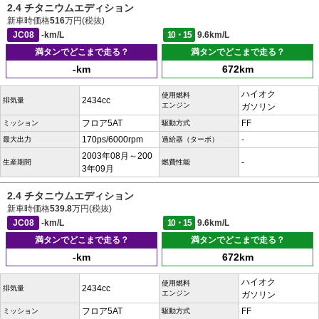
2.4 チタニウムエディション
新車時価格
516
万円(税抜)
JC08
-km/L
10・15
9.6km/L
満タンでどこまで走る？
満タンでどこまで走る？
-km
672km
ハイオク
使用燃料
2434cc
排気量
エンジン
ガソリン
フロア5AT
FF
ミッション
駆動方式
170ps/6000rpm
-
最大出力
過給器（ターボ）
2003年08月～200
-
生産期間
燃費性能
3年09月
2.4 チタニウムエディション
新車時価格
539.8
万円(税抜)
JC08
-km/L
10・15
9.6km/L
満タンでどこまで走る？
満タンでどこまで走る？
-km
672km
ハイオク
使用燃料
2434cc
排気量
エンジン
ガソリン
フロア5AT
FF
ミッション
駆動方式