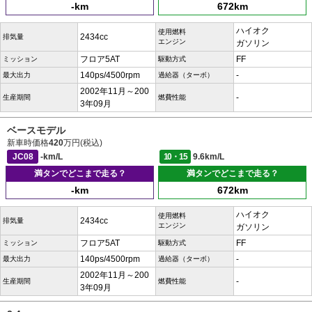
-km
672km
ハイオク
使用燃料
2434cc
排気量
エンジン
ガソリン
フロア5AT
FF
ミッション
駆動方式
140ps/4500rpm
-
最大出力
過給器（ターボ）
2002年11月～200
-
生産期間
燃費性能
3年09月
ベースモデル
新車時価格
420
万円(税込)
JC08
-km/L
10・15
9.6km/L
満タンでどこまで走る？
満タンでどこまで走る？
-km
672km
ハイオク
使用燃料
2434cc
排気量
エンジン
ガソリン
フロア5AT
FF
ミッション
駆動方式
140ps/4500rpm
-
最大出力
過給器（ターボ）
2002年11月～200
-
生産期間
燃費性能
3年09月