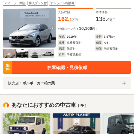
ー アダプティブクルーズコントロール
ディーラー保証
購入プラン付
オンライン相談可
支払総額
本体価格
162.
138.
1
0
万円
万円
10,100
残価ローン
月々
円
年式
2019
年
走行
6.9
万km
車検
車検整備付
修復
なし
保証
保証付
整備
法定整備付
住所
千葉県柏市
無
在庫確認・見積依頼
料
販売店：
ボルボ・カー柏の葉
あなたにおすすめの中古車
［PR］