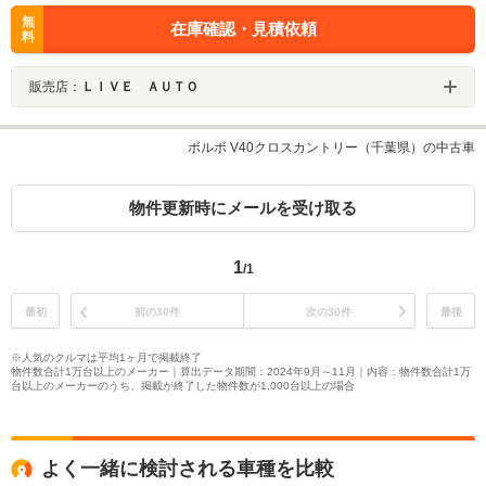
無
在庫確認・見積依頼
料
販売店：
ＬＩＶＥ ＡＵＴＯ
ボルボ V40クロスカントリー（千葉県）の中古車
物件更新時にメールを受け取る
1
/1
最初
前の30件
次の30件
最後
※人気のクルマは平均1ヶ月で掲載終了
物件数合計1万台以上のメーカー｜算出データ期間：2024年9月～11月｜内容：物件数合計1万
台以上のメーカーのうち、掲載が終了した物件数が1,000台以上の場合
よく一緒に検討される車種を比較