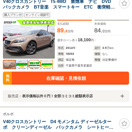
V40クロスカントリー T5 4WD 禁煙車 ナビ DVD
バックカメラ BT音楽 スマートキー ETC 衝突軽減
ブレーキ 車線逸脱警報 BSM アイドリングストッ
購入プラン付
オンライン相談可
プ 革シート黒/白 電動シート シートヒーター
HDC パーキングアシスト HID 17AW
支払総額
本体価格
89.
84.
8
0
万円
万円
18,100
通常ローン
月々
円
年式
2014
年
走行
3.9
万km
車検
'28/02
修復
なし
保証
保証無
整備
法定整備付
住所
千葉県千葉市若葉区
無
在庫確認・見積依頼
料
販売店：
表示価格以外０円！全部コミコミ総額表示店
ボルボ
V40クロスカントリー D4 モメンタム ディーゼルター
ボ クリーンディーゼル バックカメラ シートヒータ