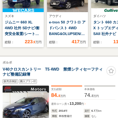
スズキ
アウディ
ダイハツ
ジムニー 660 XL
e-tron 50 クワトロ ア
タント 660 
4WD 社外 SDナビ/衝
ドバンスト 4WD
X トップエデ
突安全装置/シートヒ
BANG&OLUPSEN/禁
SAII 社外ナ
ーター/車線逸脱防止
煙/ACC/衝突軽減ブレ
クカメラ 片
223
417
1
総額：
.9
万円
総額：
万円
総額：
支援システム/USBジ
ー
スライドドア
ャック/Bluetooth接
キ/Carplay/AndroidAuto/
トアシストII
続/ETC/ABS/横滑り防
ナビ/フルセグ
避支援ブレー
ボルボ
止装置/アイドリング
TV/F&S&B&360度カ
衝突警報機能
ストップ/フルセグTV
メラ/シートヒータ
脱警報機能 
V40クロスカントリー T5 4WD 禁煙シティセーフティ
ナビ整備記録簿
ー・ベンチレーショ
制制御機能 
ン/パワーシート/LED
進通知機能オ
販売店保証
購入プラン付
ヘッドライト/パワー
ト LEDライ
支払総額
本体価格
テールゲート
84.
74.
8
8
万円
万円
13,200
通常ローン
月々
円
年式
2014
年
走行
6.7
万km
車検
車検整備付
修復
なし