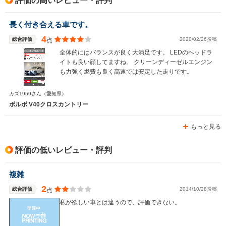
評価の高いレビュー・評判
駆動方式
FF
4WD
4WD
長く付き合える車です。
4
総合評価
2020/02/26投稿
点
全体的にはバランスが良く大満足です。 LEDのヘッドラ
イトも良い顔してますね。 クリーンディーゼルエンジン
も力強く燃費も良く高速では安定した走りです。
カズ1959さん
（愛知県）
ボルボ V40クロスカントリー
もっと見る
評価の低いレビュー・評判
複雑
2
総合評価
2014/10/28投稿
点
私が欲しい車とは違うので、評価できない。