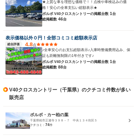
★上質な車を理想な価格で！！点検や車検込みの価
格！安心の全車支払い総額表示★
1
ボルボ V40クロスカントリーの
掲載台数
台
46
総掲載数
台
表示価格以外０円！全部コミコミ総額表示店
4.8
総合評価
点
♪全車安心のお支払総額表示♪入庫時整備費用込み、保
証も距離無制限の1年付きです♪
1
ボルボ V40クロスカントリーの
掲載台数
台
88
総掲載数
台
V40クロスカントリー（千葉県）のクチコミ件数が多い
販売店
ボルボ・カー柏の葉
千葉県柏市正連寺３９８－７ 中央１３４街区５
74
クチコミ：
件