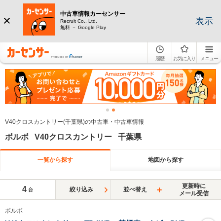
中古車情報カーセンサー
表示
Recruit Co., Ltd.
無料 － Google Play
履歴
お気に入り
メニュー
V40クロスカントリー(千葉県)の中古車・中古車情報
ボルボ V40クロスカントリー 千葉県
一覧から探す
地図から探す
更新時に
4
絞り込み
並べ替え
台
メール受信
ボルボ