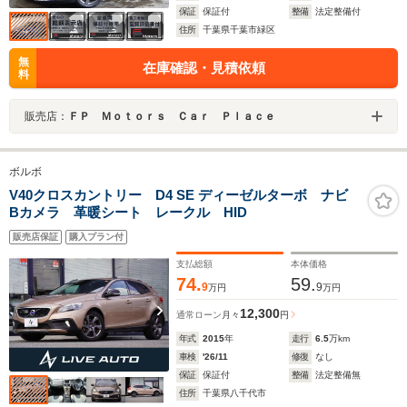
保証
保証付
整備
法定整備付
住所
千葉県千葉市緑区
無
在庫確認・見積依頼
料
販売店：
ＦＰ Ｍｏｔｏｒｓ Ｃａｒ Ｐｌａｃｅ
ボルボ
V40クロスカントリー D4 SE ディーゼルターボ ナビ
Bカメラ 革暖シート レークル HID
販売店保証
購入プラン付
支払総額
本体価格
74.
59.
9
9
万円
万円
12,300
通常ローン
月々
円
年式
2015
年
走行
6.5
万km
車検
'26/11
修復
なし
保証
保証付
整備
法定整備無
住所
千葉県八千代市