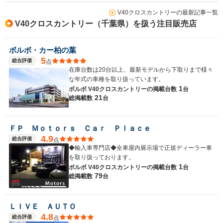
V40クロスカントリーの最新記事一覧
V40クロスカントリー（千葉県）を扱う注目販売店
ボルボ・カー柏の葉
5
総合評価
点
在庫台数は20台以上、最新モデルから下取りまで様々
な年式の車種を取り扱っています。
1
ボルボ V40クロスカントリーの
掲載台数
台
21
総掲載数
台
ＦＰ Ｍｏｔｏｒｓ Ｃａｒ Ｐｌａｃｅ
4.9
総合評価
点
◆輸入車専門店◆全車屋内展示場で正規ディーラー車
を取り扱っております。
1
ボルボ V40クロスカントリーの
掲載台数
台
79
総掲載数
台
ＬＩＶＥ ＡＵＴＯ
4.8
総合評価
点