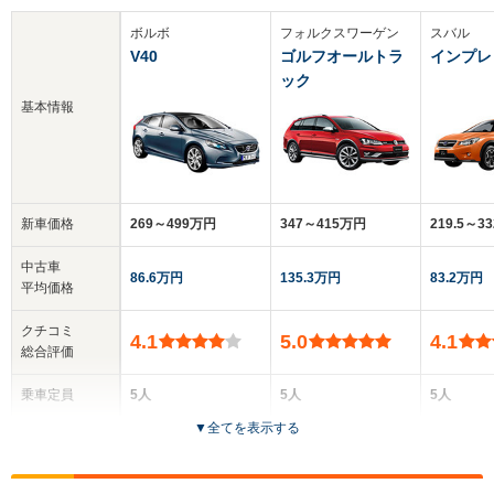
ボルボ
フォルクスワーゲン
スバル
V40
ゴルフオールトラ
インプレ
ック
基本情報
新車価格
269～499万円
347～415万円
219.5～3
中古車
86.6万円
135.3万円
83.2万円
平均価格
クチコミ
4.1
5.0
4.1
総合評価
乗車定員
5人
5人
5人
▼
全てを表示する
ドア数
5ドア
5ドア
5ドア