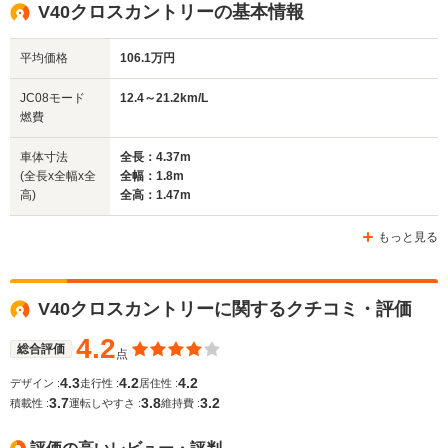
全高
全高
全
V40クロスカントリーの基本情報
1.44m
1.51m
1.
平均価格
106.1万円
全幅
全幅
全
JC08モード
12.4～21.2km/L
サイズ
1.79m～1.8m
1.8m
1.
燃費
全長
全長
(全長x全幅x全高)
4.37m
4.59m
4.45m
車体寸法
全長：4.37m
(全長x全幅x全
全幅：1.8m
高)
全高：1.47m
ホイールベース
ホイールベース
ホイー
-m
-m
もっと見る
V40クロスカントリーに関するクチコミ・評価
WLTCモード
-
-
-
燃費
4.2
総合評価
点
4.3
4.2
4.2
デザイン :
走行性 :
居住性 :
3.7
3.8
3.2
積載性 :
運転しやすさ :
維持費 :
排気量
1497～1983cc
1798cc
1995cc