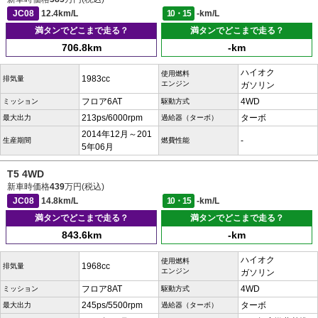
JC08
12.4km/L
10・15
-km/L
満タンでどこまで走る？
満タンでどこまで走る？
706.8km
-km
ハイオク
使用燃料
1983cc
排気量
エンジン
ガソリン
フロア6AT
4WD
ミッション
駆動方式
213ps/6000rpm
ターボ
最大出力
過給器（ターボ）
2014年12月～201
-
生産期間
燃費性能
5年06月
T5 4WD
新車時価格
439
万円(税込)
JC08
14.8km/L
10・15
-km/L
満タンでどこまで走る？
満タンでどこまで走る？
843.6km
-km
ハイオク
使用燃料
1968cc
排気量
エンジン
ガソリン
フロア8AT
4WD
ミッション
駆動方式
245ps/5500rpm
ターボ
最大出力
過給器（ターボ）