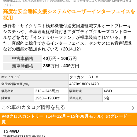
※燃費は定められた試験条件の下での数値のため、走行条件等により実際の燃料消費率は異な
ります。
高度な安全運転支援システムやユーザーインターフェイスを
採用
歩行者・サイクリスト検知機能付追突回避軽減フルオートブレーキ
システムや、全車速追従機能付きアダプティブクルーズコントロー
ルなどを含む「インテリセーフテン」が標準装備されている。ま
た、直感的に操作できるインターフェイス、センサスにも音声認識
などの機能が追加されている（2014.12）
中古車価格
40
万円～
108
万円
385
万円～
439
万円
新車時価格
クロカン・ＳＵＶ
ボディタイプ
4370x1800x1470
全長x全幅x全高(mm)
213～245馬力
4WD
最高出力
駆動方式
1968～1983cc
5名
排気量
乗車定員
この車のカタログ情報を見る
V40クロスカントリー（14年12月～15年06月モデル）のグレード一
覧
T5 4WD
新車時価格
385
万円(税込)