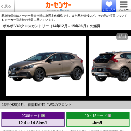
戻る
お気に入り
メニュー
新車時価格はメーカー発表当時の車両本体価格です。また基本情報など、その他の項目について
もメーカー発表時の情報に基いています。
ボルボ V40クロスカントリー（14年12月～15年06月）の燃費
1/11
13年(H25)5月、新型時のT5 4WDのフロント
JC08モード
10・15モード
12.4～14.8km/L
-km/L