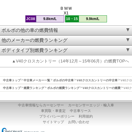
ＢＭＷ
X1
JC08
9.8km/L
10・15
9.9km/L
ボルボの他の車の燃費情報
他のメーカーの燃費ランキング
ボディタイプ別燃費ランキング
▲V40クロスカントリー（14年12月～15年06月）の燃費TOPへ
中古車トップ
中古車メーカー一覧
ボルボの中古車
V40クロスカントリーの中古車
V40ク
中古車トップ
燃費ランキング
ボルボの燃費ランキング
V40クロスカントリーの燃費
V40
中古車情報ならカーセンサー
カーセンサーエッジ・輸入車
車買取・車査定
中古車リース
プライバシーポリシー
利用規約
サイトマップ
お問い合わせ