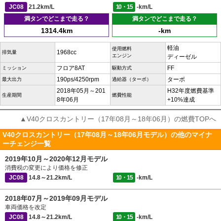
JC08
21.2km/L
10・15
-km/L
満タンでどこまで走る？
満タンでどこまで走る？
1314.4km
-km
軽油
使用燃料
1968cc
排気量
エンジン
ディーゼル
フロア8AT
FF
ミッション
駆動方式
190ps/4250rpm
ターボ
最大出力
過給器（ターボ）
2018年05月～201
H32年度燃費基準
生産期間
燃費性能
8年06月
+10%達成
▲V40クロスカントリー（17年08月～18年06月）の燃費TOPへ
V40クロスカントリー（17年08月～18年06月モデル）の他のマイナ
ーチェンジ一覧
2019年10月～2020年12月モデル
消費税の変更により価格を修正
JC08
14.8～21.2km/L
10・15
-km/L
2018年07月～2019年09月モデル
車両価格を改定
JC08
14.8～21.2km/L
10・15
-km/L