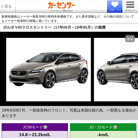
戻る
お気に入り
メニュー
新車時価格はメーカー発表当時の車両本体価格です。また基本情報など、その他の項目について
もメーカー発表時の情報に基いています。
ボルボ V40クロスカントリー（17年08月～18年06月）の燃費
1/2
16年(H28)7月、一部改良時のフロント。写真は本国仕様の為、一部異なる場合が
あります
JC08モード
10・15モード
14.8～21.2km/L
-km/L