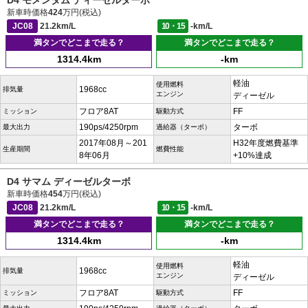
D4 モメンタム ディーゼルターボ
新車時価格
424
万円(税込)
JC08
21.2km/L
10・15
-km/L
満タンでどこまで走る？
満タンでどこまで走る？
1314.4km
-km
軽油
使用燃料
1968cc
排気量
エンジン
ディーゼル
フロア8AT
FF
ミッション
駆動方式
190ps/4250rpm
ターボ
最大出力
過給器（ターボ）
2017年08月～201
H32年度燃費基準
生産期間
燃費性能
8年06月
+10%達成
D4 サマム ディーゼルターボ
新車時価格
454
万円(税込)
JC08
21.2km/L
10・15
-km/L
満タンでどこまで走る？
満タンでどこまで走る？
1314.4km
-km
軽油
使用燃料
1968cc
排気量
エンジン
ディーゼル
フロア8AT
FF
ミッション
駆動方式