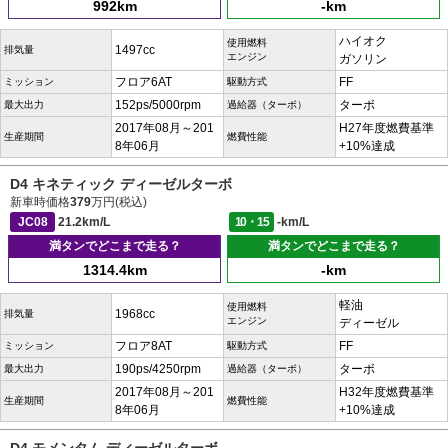
992km
-km
ハイオク
使用燃料
1497cc
排気量
エンジン
ガソリン
フロア6AT
FF
ミッション
駆動方式
152ps/5000rpm
ターボ
最大出力
過給器（ターボ）
2017年08月～201
H27年度燃費基準
生産期間
燃費性能
8年06月
+10%達成
D4 キネティック ディーゼルターボ
新車時価格
379
万円(税込)
JC08
21.2km/L
10・15
-km/L
満タンでどこまで走る？
満タンでどこまで走る？
1314.4km
-km
軽油
使用燃料
1968cc
排気量
エンジン
ディーゼル
フロア8AT
FF
ミッション
駆動方式
190ps/4250rpm
ターボ
最大出力
過給器（ターボ）
2017年08月～201
H32年度燃費基準
生産期間
燃費性能
8年06月
+10%達成