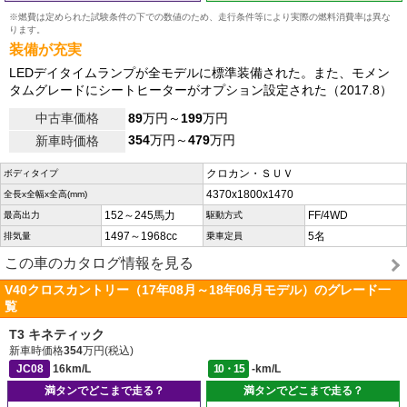
※燃費は定められた試験条件の下での数値のため、走行条件等により実際の燃料消費率は異な
ります。
装備が充実
LEDデイタイムランプが全モデルに標準装備された。また、モメン
タムグレードにシートヒーターがオプション設定された（2017.8）
中古車価格
89
万円～
199
万円
354
万円～
479
万円
新車時価格
クロカン・ＳＵＶ
ボディタイプ
4370x1800x1470
全長x全幅x全高(mm)
152～245馬力
FF/4WD
最高出力
駆動方式
1497～1968cc
5名
排気量
乗車定員
この車のカタログ情報を見る
V40クロスカントリー（17年08月～18年06月モデル）のグレード一
覧
T3 キネティック
新車時価格
354
万円(税込)
JC08
16km/L
10・15
-km/L
満タンでどこまで走る？
満タンでどこまで走る？