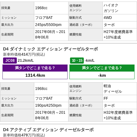
ハイオク
使用燃料
1968cc
排気量
エンジン
ガソリン
フロア8AT
4WD
ミッション
駆動方式
245ps/5500rpm
ターボ
最大出力
過給器（ターボ）
2017年08月～201
H27年度燃費基準
生産期間
燃費性能
8年06月
+10%達成
D4 ダイナミック エディション ディーゼルターボ
新車時価格
414
万円(税込)
JC08
21.2km/L
10・15
-km/L
満タンでどこまで走る？
満タンでどこまで走る？
1314.4km
-km
軽油
使用燃料
1968cc
排気量
エンジン
ディーゼル
フロア8AT
FF
ミッション
駆動方式
190ps/4250rpm
ターボ
最大出力
過給器（ターボ）
2017年08月～201
H32年度燃費基準
生産期間
燃費性能
8年06月
+10%達成
D4 アクティブ エディション ディーゼルターボ
新車時価格
479
万円(税込)