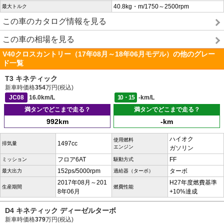
40.8kg・m/1750～2500rpm
最大トルク
この車のカタログ情報を見る
この車の相場を見る
V40クロスカントリー（17年08月～18年06月モデル）の他のグレー
ド一覧
T3 キネティック
新車時価格
354
万円(税込)
JC08
16.0km/L
10・15
-km/L
満タンでどこまで走る？
満タンでどこまで走る？
992km
-km
ハイオク
使用燃料
1497cc
排気量
エンジン
ガソリン
フロア6AT
FF
ミッション
駆動方式
152ps/5000rpm
ターボ
最大出力
過給器（ターボ）
2017年08月～201
H27年度燃費基準
生産期間
燃費性能
8年06月
+10%達成
D4 キネティック ディーゼルターボ
新車時価格
379
万円(税込)