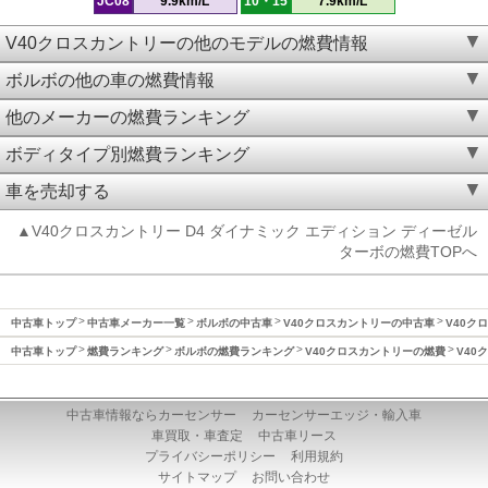
JC08
9.9km/L
10・15
7.9km/L
V40クロスカントリーの他のモデルの燃費情報
ボルボの他の車の燃費情報
他のメーカーの燃費ランキング
ボディタイプ別燃費ランキング
車を売却する
▲V40クロスカントリー D4 ダイナミック エディション ディーゼル
ターボの燃費TOPへ
中古車トップ
中古車メーカー一覧
ボルボの中古車
V40クロスカントリーの中古車
V40ク
中古車トップ
燃費ランキング
ボルボの燃費ランキング
V40クロスカントリーの燃費
V40
中古車情報ならカーセンサー
カーセンサーエッジ・輸入車
車買取・車査定
中古車リース
プライバシーポリシー
利用規約
サイトマップ
お問い合わせ