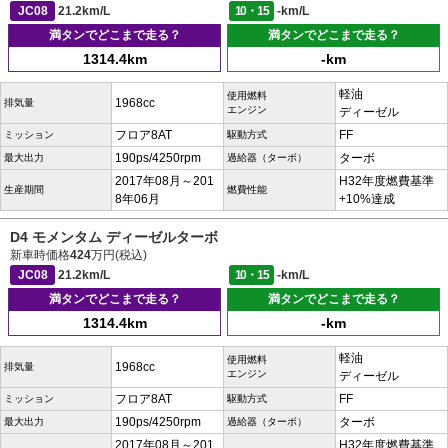
JC08
21.2km/L
10・15
-km/L
満タンでどこまで走る？
満タンでどこまで走る？
1314.4km
-km
軽油
使用燃料
1968cc
排気量
エンジン
ディーゼル
フロア8AT
FF
ミッション
駆動方式
190ps/4250rpm
ターボ
最大出力
過給器（ターボ）
2017年08月～201
H32年度燃費基準
生産期間
燃費性能
8年06月
+10%達成
D4 モメンタム ディーゼルターボ
新車時価格
424
万円(税込)
JC08
21.2km/L
10・15
-km/L
満タンでどこまで走る？
満タンでどこまで走る？
1314.4km
-km
軽油
使用燃料
1968cc
排気量
エンジン
ディーゼル
フロア8AT
FF
ミッション
駆動方式
190ps/4250rpm
ターボ
最大出力
過給器（ターボ）
2017年08月～201
H32年度燃費基準