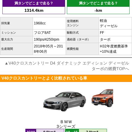
満タンでどこまで走る？
満タンでどこまで走る？
1314.4km
-km
軽油
使用燃料
1968cc
排気量
エンジン
ディーゼル
フロア8AT
FF
ミッション
駆動方式
190ps/4250rpm
ターボ
最大出力
過給器（ターボ）
2018年05月～201
H32年度燃費基準
生産期間
燃費性能
8年06月
+10%達成
▲V40クロスカントリー D4 ダイナミック エディション ディーゼル
ターボの燃費TOPへ
V40クロスカントリーとよく比較されている車
ＢＭＷ
3シリーズ