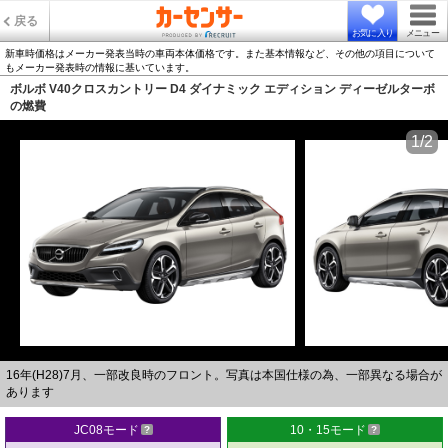
戻る
お気に入り
メニュー
新車時価格はメーカー発表当時の車両本体価格です。また基本情報など、その他の項目について
もメーカー発表時の情報に基いています。
ボルボ V40クロスカントリー D4 ダイナミック エディション ディーゼルターボ
の燃費
1/2
16年(H28)7月、一部改良時のフロント。写真は本国仕様の為、一部異なる場合が
あります
JC08モード
10・15モード