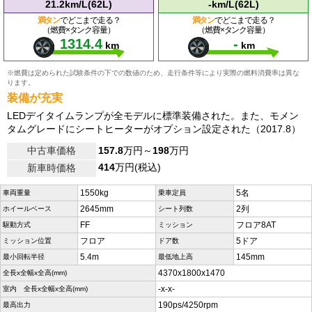
21.2km/L(62L)
-km/L(62L)
満タン
でどこまで走る？
満タン
でどこまで走る？
（燃費×タンク容量）
（燃費×タンク容量）
1314.4
-
km
km
※燃費は定められた試験条件の下での数値のため、走行条件等により実際の燃料消費率は異な
ります。
装備が充実
LEDデイタイムランプが全モデルに標準装備された。また、モメン
タムグレードにシートヒーターがオプション設定された（2017.8）
中古車価格
157.8
万円～
198
万円
414
万円(税込)
新車時価格
1550kg
5名
車両重量
乗車定員
2645mm
2列
ホイールベース
シート列数
FF
フロア8AT
駆動方式
ミッション
フロア
5ドア
ミッション位置
ドア数
5.4m
145mm
最小回転半径
最低地上高
4370x1800x1470
全長x全幅x全高(mm)
-x-x-
室内 全長x全幅x全高(mm)
190ps/4250rpm
最高出力