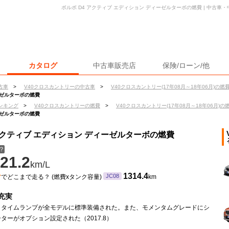
ボルボ D4 アクティブ エディション ディーゼルターボの燃費 | 中古
カタログ
中古車販売店
保険/ローン/他
古車
>
V40クロスカントリーの中古車
>
V40クロスカントリー(17年08月～18年06月)の燃
ーゼルターボの燃費
ンキング
>
V40クロスカントリーの燃費
>
V40クロスカントリー(17年08月～18年06月)の
ーゼルターボの燃費
 アクティブ エディション ディーゼルターボの燃費
？
21.2
km/L
ン
1314.4
JC08
でどこまで走る？ (燃費xタンク容量)
km
充実
デイタイムランプが全モデルに標準装備された。また、モメンタムグレードにシ
ターがオプション設定された（2017.8）