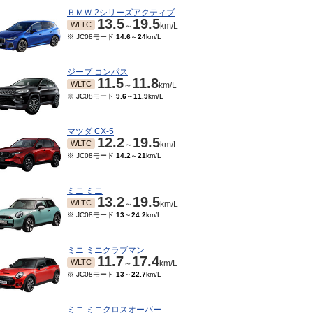
ＢＭＷ 2シリーズアクティブツアラー
13.5
19.5
WLTC
～
km/L
※ JC08モード
14.6
～
24
km/L
ジープ コンパス
11.5
11.8
WLTC
～
km/L
※ JC08モード
9.6
～
11.9
km/L
マツダ CX-5
12.2
19.5
WLTC
～
km/L
※ JC08モード
14.2
～
21
km/L
ミニ ミニ
13.2
19.5
WLTC
～
km/L
※ JC08モード
13
～
24.2
km/L
ミニ ミニクラブマン
11.7
17.4
WLTC
～
km/L
※ JC08モード
13
～
22.7
km/L
ミニ ミニクロスオーバー