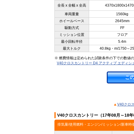
全長 x 全幅 x 全高
4370x1800x147
車両重量
1560kg
ホイールベース
2645mm
駆動方式
FF
ミッション位置
フロア
最小回転半径
5.4m
最大トルク
40.8kg・m/1750～2
※ 燃費情報は定められた試験条件の下での数値
V40クロスカントリー D4 アクティブ エディ
こ
V40クロ
V40クロスカントリー（17年08月～18
排気量/使用燃料・エンジン/ミッション/新車時