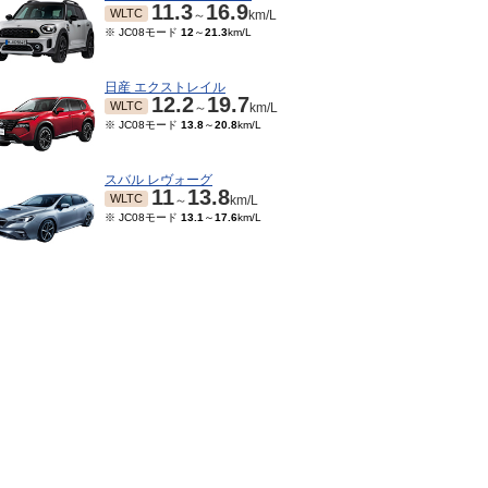
11.3
16.9
WLTC
～
km/L
※ JC08モード
12
～
21.3
km/L
日産 エクストレイル
12.2
19.7
WLTC
～
km/L
※ JC08モード
13.8
～
20.8
km/L
スバル レヴォーグ
11
13.8
WLTC
～
km/L
※ JC08モード
13.1
～
17.6
km/L