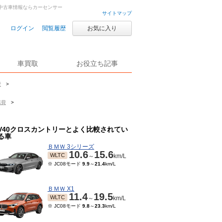
車・中古車情報ならカーセンサー
サイトマップ
ログイン
閲覧履歴
お気に入り
車買取
お役立ち記事
費
>
燃費
>
V40クロスカントリーとよく比較されてい
る車
ＢＭＷ 3シリーズ
10.6
15.6
WLTC
～
km/L
※ JC08モード
9.9
～
21.4
km/L
ＢＭＷ X1
11.4
19.5
WLTC
～
km/L
※ JC08モード
9.8
～
23.3
km/L