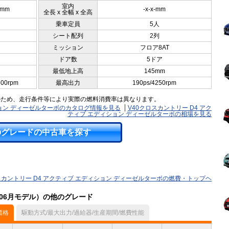
室内
0mm
-x-x-mm
全長 x 全幅 x 全高
乗車定員
5人
シート配列
2列
ミッション
フロア8AT
ドア数
5ドア
最低地上高
145mm
500rpm
最高出力
190ps/4250rpm
のため、走行条件等により実際の燃料消費率は異なります。
ション ディーゼルターボのカタログ情報を見る
V40クロスカントリー D4 アク
ティブ エディション ディーゼルターボの相場を見る
のグレードの中古車を探す
スカントリー D4 アクティブ エディション ディーゼルターボの燃費・トップヘ
年06月モデル）の他のグレード
価格
駆動方式/最大出力/過給器/生産期間/燃費性能