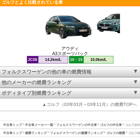
ゴルフとよく比較されている車
アウディ
A3スポーツバック
JC08
14.2km/L
10・15
10.0km/L
フォルクスワーゲンの他の車の燃費情報
他のメーカーの燃費ランキング
ボディタイプ別燃費ランキング
▲ゴルフ（03年03月～03年11月）の燃費TOPへ
中古車トップ
中古車メーカー一覧
フォルクスワーゲンの中古車
ゴルフの中古車
ゴルフ(03
中古車トップ
燃費ランキング
フォルクスワーゲンの燃費ランキング
ゴルフの燃費
ゴルフ(