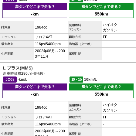
満タンでどこまで走る？
満タンでどこまで走る？
-km
550km
ハイオク
使用燃料
1984cc
排気量
エンジン
ガソリン
フロア4AT
FF
ミッション
駆動方式
116ps/5400rpm
-
最大出力
過給器（ターボ）
2003年08月～200
-
生産期間
燃費性能
3年11月
L プラス(MMS)
新車時価格
280
万円(税抜)
JC08
-km/L
10・15
10km/L
満タンでどこまで走る？
満タンでどこまで走る？
-km
550km
ハイオク
使用燃料
1984cc
排気量
エンジン
ガソリン
フロア4AT
FF
ミッション
駆動方式
116ps/5400rpm
-
最大出力
過給器（ターボ）
2003年08月～200
-
生産期間
燃費性能