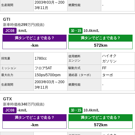
2003年03月～200
-
生産期間
燃費性能
3年11月
GTI
新車時価格
299
万円(税抜)
JC08
-km/L
10・15
10.4km/L
満タンでどこまで走る？
満タンでどこまで走る？
-km
572km
ハイオク
使用燃料
1780cc
排気量
エンジン
ガソリン
フロア5AT
FF
ミッション
駆動方式
150ps/5700rpm
ターボ
最大出力
過給器（ターボ）
2003年03月～200
-
生産期間
燃費性能
3年11月
GTX
新車時価格
340
万円(税抜)
JC08
-km/L
10・15
10.4km/L
満タンでどこまで走る？
満タンでどこまで走る？
-km
572km