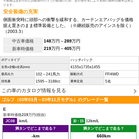
※燃費は定められた試験条件の下での数値のため、走行条件等により実際の燃料消費率は異な
ります。
安全装備の充実
側面衝突時に頭部への衝撃を緩和する、カーテンエアバッグを価格
据え置きのまま標準装備とした。（※継続販売のアインスを除く）
（2003.3）
中古車価格
148
万円～
289
万円
219
万円～
405
万円
新車時価格
ハッチバック
ボディタイプ
4155x1735x1455
全長x全幅x全高(mm)
102～241馬力
FF/4WD
最高出力
駆動方式
1595～3188cc
5名
排気量
乗車定員
この車のカタログ情報を見る
ゴルフ（03年03月～03年11月モデル）のグレード一覧
E
新車時価格
219
万円(税抜)
JC08
-km/L
10・15
12km/L
満タンでどこまで走る？
満タンでどこまで走る？
-km
660km