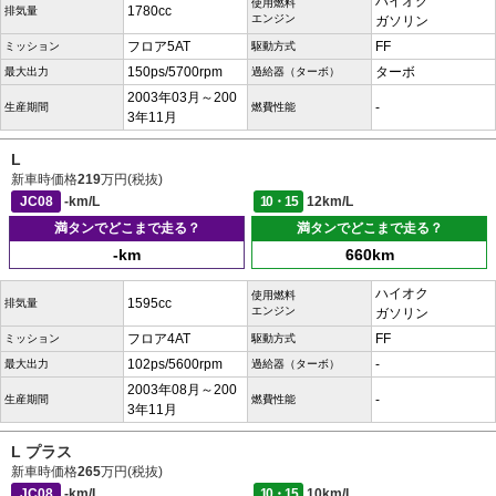
ハイオク
使用燃料
1780cc
排気量
エンジン
ガソリン
フロア5AT
FF
ミッション
駆動方式
150ps/5700rpm
ターボ
最大出力
過給器（ターボ）
2003年03月～200
-
生産期間
燃費性能
3年11月
L
新車時価格
219
万円(税抜)
JC08
-km/L
10・15
12km/L
満タンでどこまで走る？
満タンでどこまで走る？
-km
660km
ハイオク
使用燃料
1595cc
排気量
エンジン
ガソリン
フロア4AT
FF
ミッション
駆動方式
102ps/5600rpm
-
最大出力
過給器（ターボ）
2003年08月～200
-
生産期間
燃費性能
3年11月
L プラス
新車時価格
265
万円(税抜)
JC08
-km/L
10・15
10km/L