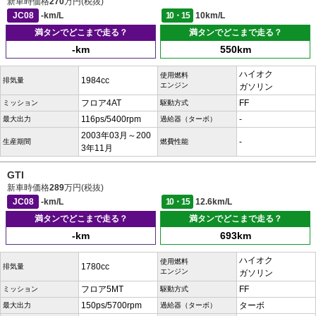
新車時価格
270
万円(税抜)
JC08
-km/L
10・15
10km/L
満タンでどこまで走る？
満タンでどこまで走る？
-km
550km
ハイオク
使用燃料
1984cc
排気量
エンジン
ガソリン
フロア4AT
FF
ミッション
駆動方式
116ps/5400rpm
-
最大出力
過給器（ターボ）
2003年03月～200
-
生産期間
燃費性能
3年11月
GTI
新車時価格
289
万円(税抜)
JC08
-km/L
10・15
12.6km/L
満タンでどこまで走る？
満タンでどこまで走る？
-km
693km
ハイオク
使用燃料
1780cc
排気量
エンジン
ガソリン
フロア5MT
FF
ミッション
駆動方式
150ps/5700rpm
ターボ
最大出力
過給器（ターボ）