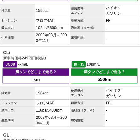
ハイオク
使用燃料
1595cc
排気量
エンジン
ガソリン
フロア4AT
FF
ミッション
駆動方式
102ps/5600rpm
-
最大出力
過給器（ターボ）
2003年03月～200
-
生産期間
燃費性能
3年11月
CLi
新車時価格
249
万円(税抜)
JC08
-km/L
10・15
10km/L
満タンでどこまで走る？
満タンでどこまで走る？
-km
550km
ハイオク
使用燃料
1984cc
排気量
エンジン
ガソリン
フロア4AT
FF
ミッション
駆動方式
116ps/5400rpm
-
最大出力
過給器（ターボ）
2003年03月～200
-
生産期間
燃費性能
3年11月
GLi