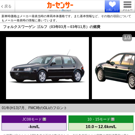
戻る
お気に入り
メニュー
新車時価格はメーカー発表当時の車両本体価格です。また基本情報など、その他の項目について
もメーカー発表時の情報に基いています。
フォルクスワーゲン ゴルフ（03年03月～03年11月）の燃費
1/3
01年(H13)7月、FMC時のGLiのフロント
JC08モード
10・15モード
-km/L
10.0～12.6km/L