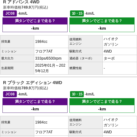
R アドバンス 4WD
新車時価格
749.9
万円(税込)
JC08
-km/L
10・15
-km/L
満タンでどこまで走る？
満タンでどこまで走る？
-km
-km
ハイオク
使用燃料
1984cc
排気量
エンジン
ガソリン
フロア7AT
4WD
ミッション
駆動方式
333ps/6500rpm
ターボ
最大出力
過給器（ターボ）
2025年01月～202
-
生産期間
燃費性能
5年12月
R ブラック エディション 4WD
新車時価格
789.9
万円(税込)
JC08
-km/L
10・15
-km/L
満タンでどこまで走る？
満タンでどこまで走る？
-km
-km
ハイオク
使用燃料
1984cc
排気量
エンジン
ガソリン
フロア7AT
4WD
ミッション
駆動方式