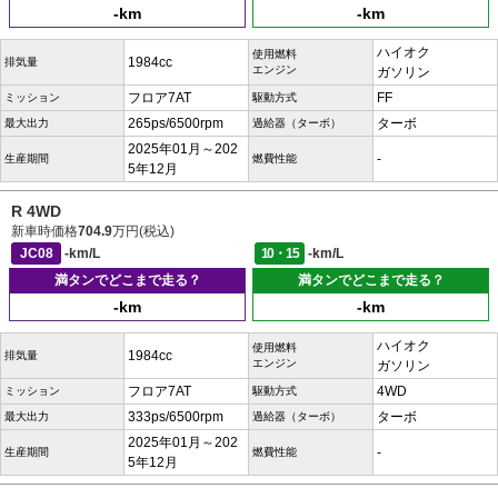
-km
-km
ハイオク
使用燃料
1984cc
排気量
エンジン
ガソリン
フロア7AT
FF
ミッション
駆動方式
265ps/6500rpm
ターボ
最大出力
過給器（ターボ）
2025年01月～202
-
生産期間
燃費性能
5年12月
R 4WD
新車時価格
704.9
万円(税込)
JC08
-km/L
10・15
-km/L
満タンでどこまで走る？
満タンでどこまで走る？
-km
-km
ハイオク
使用燃料
1984cc
排気量
エンジン
ガソリン
フロア7AT
4WD
ミッション
駆動方式
333ps/6500rpm
ターボ
最大出力
過給器（ターボ）
2025年01月～202
-
生産期間
燃費性能
5年12月