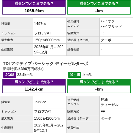
満タンでどこまで走る？
満タンでどこまで走る？
1065.9km
-km
ハイオク
使用燃料
1497cc
排気量
エンジン
ハイブリッド
フロア7AT
FF
ミッション
駆動方式
150ps/6000rpm
ターボ
最大出力
過給器（ターボ）
2025年01月～202
-
生産期間
燃費性能
5年12月
TDI アクティブ ベーシック ディーゼルターボ
新車時価格
396
万円(税込)
JC08
22.4km/L
10・15
-km/L
満タンでどこまで走る？
満タンでどこまで走る？
1142.4km
-km
軽油
使用燃料
1968cc
排気量
エンジン
ディーゼル
フロア7AT
FF
ミッション
駆動方式
150ps/4200rpm
ターボ
最大出力
過給器（ターボ）
2025年01月～202
-
生産期間
燃費性能
5年12月