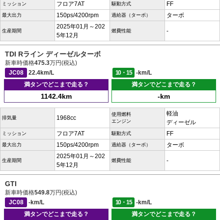
フロア7AT
FF
ミッション
駆動方式
150ps/4200rpm
ターボ
最大出力
過給器（ターボ）
2025年01月～202
-
生産期間
燃費性能
5年12月
TDI Rライン ディーゼルターボ
新車時価格
475.3
万円(税込)
JC08
22.4km/L
10・15
-km/L
満タンでどこまで走る？
満タンでどこまで走る？
1142.4km
-km
軽油
使用燃料
1968cc
排気量
エンジン
ディーゼル
フロア7AT
FF
ミッション
駆動方式
150ps/4200rpm
ターボ
最大出力
過給器（ターボ）
2025年01月～202
-
生産期間
燃費性能
5年12月
GTI
新車時価格
549.8
万円(税込)
JC08
-km/L
10・15
-km/L
満タンでどこまで走る？
満タンでどこまで走る？