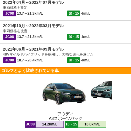
2022年04月～2022年07月モデル
車両価格を改定
JC08
13.7～21.3km/L
10・15
-km/L
2021年10月～2022年03月モデル
車両価格を改定
JC08
13.7～21.3km/L
10・15
-km/L
2021年06月～2021年09月モデル
48Vマイルドハイブリッドを採用し、大幅な進化を遂げた
JC08
18.7～20.4km/L
10・15
-km/L
ゴルフとよく比較されている車
アウディ
A3スポーツバック
JC08
14.2km/L
10・15
10.0km/L