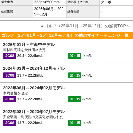
333ps/6500rpm
ターボ
最大出力
過給器（ターボ）
2025年06月～202
-
生産期間
燃費性能
5年12月
▲ゴルフ（25年01月～25年12月）の燃費TOPへ
ゴルフ（25年01月～25年12月モデル）の他のマイナーチェンジ一覧
2026年01月～生産中モデル
原材料高騰を受け価格改定
JC08
20.4～22.4km/L
10・15
-km/L
2024年03月～2024年12月モデル
JC08
13.7～22.2km/L
10・15
-km/L
2023年08月～2024年02月モデル
車両価格を改定
JC08
13.7～22.2km/L
10・15
-km/L
2022年08月～2023年07月モデル
安全装備、利便性の充実化が図られた
JC08
13.7～22.2km/L
10・15
-km/L