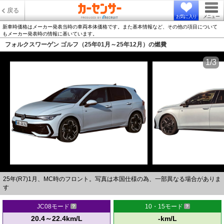
戻る
お気に入り
メニュー
新車時価格はメーカー発表当時の車両本体価格です。また基本情報など、その他の項目について
もメーカー発表時の情報に基いています。
フォルクスワーゲン ゴルフ（25年01月～25年12月）の燃費
1/3
25年(R7)1月、MC時のフロント。写真は本国仕様の為、一部異なる場合がありま
す
JC08モード
10・15モード
20.4～22.4km/L
-km/L