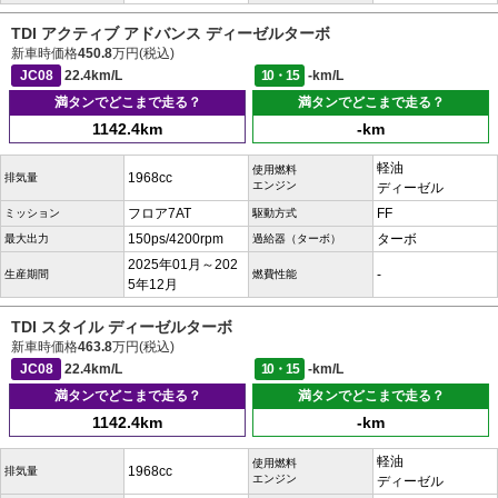
TDI アクティブ アドバンス ディーゼルターボ
新車時価格
450.8
万円(税込)
JC08
22.4km/L
10・15
-km/L
満タンでどこまで走る？
満タンでどこまで走る？
1142.4km
-km
軽油
使用燃料
1968cc
排気量
エンジン
ディーゼル
フロア7AT
FF
ミッション
駆動方式
150ps/4200rpm
ターボ
最大出力
過給器（ターボ）
2025年01月～202
-
生産期間
燃費性能
5年12月
TDI スタイル ディーゼルターボ
新車時価格
463.8
万円(税込)
JC08
22.4km/L
10・15
-km/L
満タンでどこまで走る？
満タンでどこまで走る？
1142.4km
-km
軽油
使用燃料
1968cc
排気量
エンジン
ディーゼル