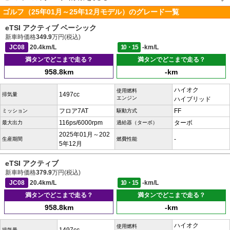
ゴルフ（25年01月～25年12月モデル）のグレード一覧
eTSI アクティブ ベーシック
新車時価格
349.9
万円(税込)
JC08
20.4km/L
10・15
-km/L
満タンでどこまで走る？
満タンでどこまで走る？
958.8km
-km
ハイオク
使用燃料
1497cc
排気量
エンジン
ハイブリッド
フロア7AT
FF
ミッション
駆動方式
116ps/6000rpm
ターボ
最大出力
過給器（ターボ）
2025年01月～202
-
生産期間
燃費性能
5年12月
eTSI アクティブ
新車時価格
379.9
万円(税込)
JC08
20.4km/L
10・15
-km/L
満タンでどこまで走る？
満タンでどこまで走る？
958.8km
-km
ハイオク
使用燃料
排気量