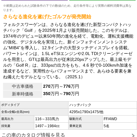
※燃費は定められた試験条件の下での数値のため、走行条件等により実際の燃料消費率は異な
ります。
さらなる進化を遂げたゴルフが発売開始
フォルクスワーゲンは、さらなる進化を遂げた新型コンパクトハッ
チバック「Golf 」を2025年1月より販売開始した。このモデルは、
1974年のデビュー以来50年間の進化を経て、電動化、運転支援機能
の強化、デジタル化を実現した。新インフォテインメントシステ
ム“MIB4”を導入し、12.9インチの大型タッチディスプレイを搭載。
パワートレインは、1.5L eTSIエンジンや2.0L TDIクリーンディーゼ
ルを用意し、GTIは最高出力が従来比20psアップした。最上級モデ
ルの「Golf R」は、333psの出力をもち、4.6 秒で0-100km/h加速を
達成するなど、実用性からパフォーマンスまで、あらゆる要素を兼
ね備えたモデルとなっている。（2025.1）
中古車価格
270
万円～
776
万円
350
万円～
790
万円
新車時価格
ハッチバック
ボディタイプ
4295x1790x1475/他
全長x全幅x全高(mm)
116～333馬力
FF/4WD
最高出力
駆動方式
1497～1984cc
5名
排気量
乗車定員
この車のカタログ情報を見る