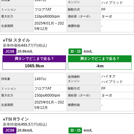
1497cc
エンジン
ハイブリッド
フロア7AT
FF
ミッション
駆動方式
116ps/6000rpm
ターボ
最大出力
過給器（ターボ）
2025年01月～202
-
生産期間
燃費性能
5年12月
eTSI スタイル
新車時価格
443.7
万円(税込)
JC08
20.9km/L
10・15
-km/L
満タンでどこまで走る？
満タンでどこまで走る？
1065.9km
-km
ハイオク
使用燃料
1497cc
排気量
エンジン
ハイブリッド
フロア7AT
FF
ミッション
駆動方式
150ps/6000rpm
ターボ
最大出力
過給器（ターボ）
2025年01月～202
-
生産期間
燃費性能
5年12月
eTSI Rライン
新車時価格
455.3
万円(税込)
JC08
20.9km/L
10・15
-km/L