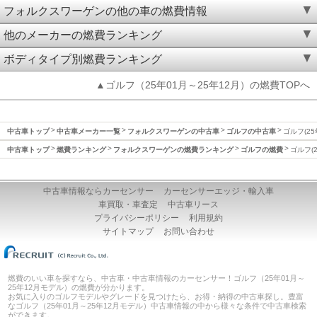
フォルクスワーゲンの他の車の燃費情報
他のメーカーの燃費ランキング
ボディタイプ別燃費ランキング
▲ゴルフ（25年01月～25年12月）の燃費TOPへ
中古車トップ
中古車メーカー一覧
フォルクスワーゲンの中古車
ゴルフの中古車
ゴルフ(25
中古車トップ
燃費ランキング
フォルクスワーゲンの燃費ランキング
ゴルフの燃費
ゴルフ(
中古車情報ならカーセンサー
カーセンサーエッジ・輸入車
車買取・車査定
中古車リース
プライバシーポリシー
利用規約
サイトマップ
お問い合わせ
燃費のいい車を探すなら、中古車・中古車情報のカーセンサー！ゴルフ（25年01月～
25年12月モデル）の燃費が分かります。
お気に入りのゴルフモデルやグレードを見つけたら、お得・納得の中古車探し。豊富
なゴルフ（25年01月～25年12月モデル）中古車情報の中から様々な条件で中古車検索
ができます。