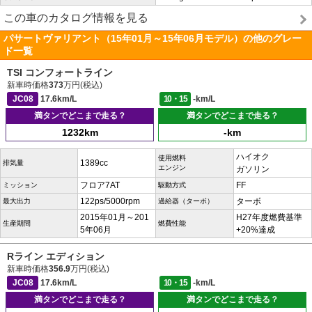
この車のカタログ情報を見る
パサートヴァリアント（15年01月～15年06月モデル）の他のグレー
ド一覧
TSI コンフォートライン
新車時価格
373
万円(税込)
JC08
17.6km/L
10・15
-km/L
満タンでどこまで走る？
満タンでどこまで走る？
1232km
-km
ハイオク
使用燃料
1389cc
排気量
エンジン
ガソリン
フロア7AT
FF
ミッション
駆動方式
122ps/5000rpm
ターボ
最大出力
過給器（ターボ）
2015年01月～201
H27年度燃費基準
生産期間
燃費性能
5年06月
+20%達成
Rライン エディション
新車時価格
356.9
万円(税込)
JC08
17.6km/L
10・15
-km/L
満タンでどこまで走る？
満タンでどこまで走る？