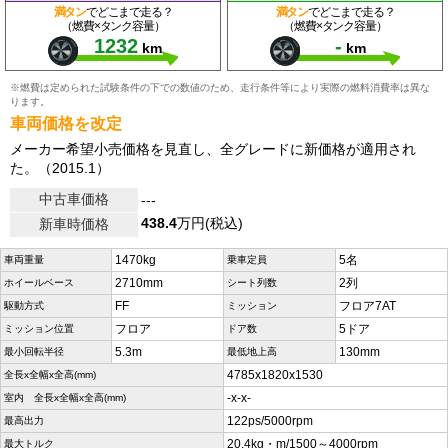
満タン
でどこまで走る？
満タン
でどこまで走る？
（燃費×タンク容量）
（燃費×タンク容量）
1232
-
km
km
※燃費は定められた試験条件の下での数値のため、走行条件等により実際の燃料消費率は異な
ります。
車両価格を改定
メーカー希望小売価格を見直し、全グレードに新価格が適用され
た。（2015.1）
中古車価格
---
438.4
万円(税込)
新車時価格
1470kg
5名
車両重量
乗車定員
2710mm
2列
ホイールベース
シート列数
FF
フロア7AT
駆動方式
ミッション
フロア
5ドア
ミッション位置
ドア数
5.3m
130mm
最小回転半径
最低地上高
4785x1820x1530
全長x全幅x全高(mm)
-x-x-
室内 全長x全幅x全高(mm)
122ps/5000rpm
最高出力
20.4kg・m/1500～4000rpm
最大トルク