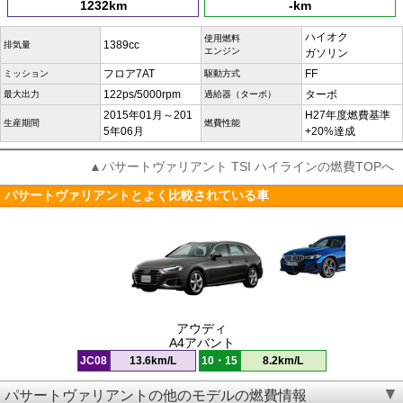
1232km
-km
ハイオク
使用燃料
1389cc
排気量
エンジン
ガソリン
フロア7AT
FF
ミッション
駆動方式
122ps/5000rpm
ターボ
最大出力
過給器（ターボ）
2015年01月～201
H27年度燃費基準
生産期間
燃費性能
5年06月
+20%達成
▲パサートヴァリアント TSI ハイラインの燃費TOPへ
パサートヴァリアントとよく比較されている車
アウディ
A4アバント
JC08
13.6km/L
10・15
8.2km/L
パサートヴァリアントの他のモデルの燃費情報