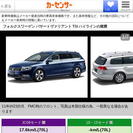
戻る
お気に入り
メニュー
新車時価格はメーカー発表当時の車両本体価格です。また基本情報など、その他の項目について
もメーカー発表時の情報に基いています。
フォルクスワーゲン パサートヴァリアント TSI ハイラインの燃費
1/7
11年(H23)5月、FMC時のフロント。写真は本国仕様の為、一部異なる場合があ
ります
JC08モード
10・15モード
17.6km/L(70L)
-km/L(70L)